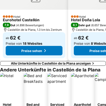
Hotel
Hotel
4 Sterne
3 Sterne
Eurohotel Castellón
Hotel Doña Lola
7,9
8,1
Gut
(
4.896 Bewertungen
)
Sehr gut
(
6.657 Bew
Castellón de la Plana, 1.3 km bis Zentrum
Castellón de la Plana,
62 €
62 €
ab
ab
Preise von
18 Websites
Preise von
8 Websit
Preise sehen
Preise se
Alle Unterkünfte in Castellón de la Plana anzeigen
Andere Unterkünfte in Castellón de la Plana
Hotel
Bed and
Serviced
Aparthotel
Camp