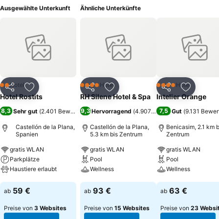
Ausgewählte Unterkunft
Ähnliche Unterkünfte
Hotel
Hotel
Hotel
2 Sterne
4 Sterne
4 Sterne
Teilen
Zu Favoriten hinzufügen
Teilen
Zu Favoriten hinzufügen
Teilen
Zu Favor
Hotel Rostits
RH Silene Hotel & Spa
Intelier Orange
8,3
9,3
7,5
Sehr gut
(
2.401 Bewertungen
Hervorragend
)
(
4.907 Bewertungen
Gut
(
9.131 Bewer
)
Castellón de la Plana,
Castellón de la Plana,
Benicasim, 2.1 km b
Spanien
5.3 km bis Zentrum
Zentrum
gratis WLAN
gratis WLAN
gratis WLAN
Parkplätze
Pool
Pool
Haustiere erlaubt
Wellness
Wellness
Preise sehen
Preise sehen
Preise sehen
59 €
93 €
63 €
ab
ab
ab
Preise von
3 Websites
Preise von
15 Websites
Preise von
23 Websi