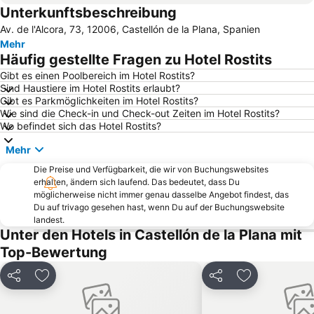
Unterkunftsbeschreibung
de Puçol
Puerto de Oropesa del Mar
Av. de l'Alcora, 73, 12006, Castellón de la Plana, Spanien
Torrenostra
Santa Agueda
Mehr
Llotja del Cànem
Aquarama
Häufig gestellte Fragen zu Hotel Rostits
Cala d'Orpesa la Vella
Playa del Grao
Gibt es einen Poolbereich im Hotel Rostits?
Sind Haustiere im Hotel Rostits erlaubt?
Jardines de Marina D'or
La Seu
Gibt es Parkmöglichkeiten im Hotel Rostits?
Tres Playas
Markthalle von Castelló
Wie sind die Check-in und Check-out Zeiten im Hotel Rostits?
Wo befindet sich das Hotel Rostits?
Puerto Azahar
Burg von Sagunt
Mehr
Les Fonts
Turm Sankt Vinzenz
Die Preise und Verfügbarkeit, die wir von Buchungswebsites
Festival Lírico ópera Benicassim
Arenal Sound
erhalten, ändern sich laufend. Das bedeutet, dass Du
Orpesa
Paseo Marítimo
möglicherweise nicht immer genau dasselbe Angebot findest, das
Du auf trivago gesehen hast, wenn Du auf der Buchungswebsite
Casablanca
Fuente de los baños
landest.
Unter den Hotels in Castellón de la Plana mit
Parc Natural de la Serra d'Irta
Top-Bewertung
Teilen
Zu Favoriten hinzufügen
Teilen
Zu Favoriten