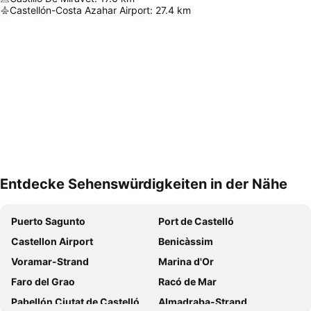
Castellón-Costa Azahar Airport
:
27.4
km
Entdecke Sehenswürdigkeiten in der Nähe
Karte vergrößern
Puerto Sagunto
Port de Castelló
Castellon Airport
Benicàssim
Voramar-Strand
Marina d'Or
Faro del Grao
Racó de Mar
Pabellón Ciutat de Castelló
Almadraba-Strand