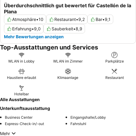
Überdurchschnittlich gut bewertet für Castellón de la
Plana
Atmosphäre
•
10
Restaurant
•
9,2
Bar
•
9,1
Erfahrung
•
9,0
Sauberkeit
•
8,9
Mehr Bewertungen anzeigen
Top-Ausstattungen und Services
WLAN in Lobby
WLAN im Zimmer
Parkplätze
Haustiere erlaubt
Klimaanlage
Restaurant
Hotelbar
Alle Ausstattungen
Unterkunftsausstattung
Business Center
Eingangshalle/Lobby
Express-Check-in/-out
Fahrstuhl
Mehr