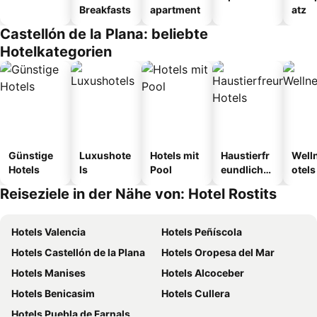
Breakfasts
apartment
atz
Castellón de la Plana: beliebte
Hotelkategorien
Günstige
Luxushote
Hotels mit
Haustierfr
Well
Hotels
ls
Pool
eundliche
otels
Hotels
Reiseziele in der Nähe von: Hotel Rostits
Hotels Valencia
Hotels Peñíscola
Hotels Castellón de la Plana
Hotels Oropesa del Mar
Hotels Manises
Hotels Alcoceber
Hotels Benicasim
Hotels Cullera
Hotels Puebla de Farnals