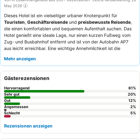
May 2026
Dieses Hotel ist ein vielseitiger urbaner Knotenpunkt für
Touristen
,
Geschäftsreisende
und
preisbewusste Reisende
,
die einen komfortablen und bequemen Aufenthalt suchen. Das
Hotel genießt eine ideale Lage, nur einen kurzen Fußweg vom
Zug- und Busbahnhof entfernt und ist von der Autobahn AP7
aus leicht erreichbar. Eine wichtige Annehmlichkeit ist die
Verfügbarkeit einer
Mikrowelle zur Gästenutzung
, die
Mehr anzeigen
Flexibilität bei den Mahlzeiten bietet. Die Gäste loben stets die
außergewöhnliche Freundlichkeit des Personals sowie die
Qualität und das Preis-Leistungs-Verhältnis des hoteleigenen
Gästerezensionen
Restaurants, wobei das
Frühstücksbuffet
besonders
hervorzuheben ist. Für einen ruhigeren Aufenthalt sollten Gäste
Hervorragend
61
%
ein Zimmer mit Gartenblick anfragen.
Sehr gut
20
%
Gut
12
%
Angemessen
2
%
Schlecht
5
%
Rezensionen anzeigen