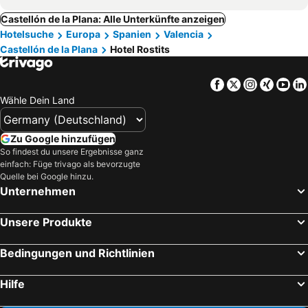
Castellón de la Plana: Alle Unterkünfte anzeigen
Hotelsuche
Europa
Spanien
Valencia
Castellón de la Plana
Hotel Rostits
Facebook
Twitter
Instagra
Xing
Yo
Wähle Dein Land
Zu Google hinzufügen
So findest du unsere Ergebnisse ganz
einfach: Füge trivago als bevorzugte
Quelle bei Google hinzu.
Unternehmen
Unsere Produkte
Bedingungen und Richtlinien
Hilfe