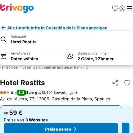
Favoriten
Einlog
Me
Alle Unterkünfte in Castellón de la Plana anzeigen
Reiseziel
Hotel Rostits
An-/Abreise
Gäste und Zimmer
Daten wählen
2 Gäste, 1 Zimmer
So beeinflussen Zahlungen an uns unser Ranking
Hotel Rostits
Teilen
Zu
Hotel
8,3
Sehr gut
(
2.401 Bewertungen
)
2 Sterne
Av. de l'Alcora, 73, 12006, Castellón de la Plana, Spanien
59 €
59 €
ab
ab
Preise von
3 Websites
Preise von
3 Websites
Preise sehen
Preise sehen