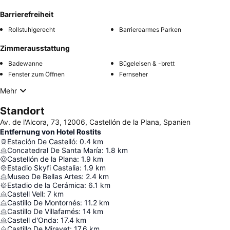
Barrierefreiheit
Rollstuhlgerecht
Barrierearmes Parken
Zimmerausstattung
Badewanne
Bügeleisen & -brett
Fenster zum Öffnen
Fernseher
Mehr
Standort
Av. de l'Alcora, 73, 12006, Castellón de la Plana, Spanien
Entfernung von Hotel Rostits
Estación De Castelló
:
0.4
km
Concatedral De Santa María
:
1.8
km
Castellón de la Plana
:
1.9
km
Estadio Skyfi Castalia
:
1.9
km
Museo De Bellas Artes
:
2.4
km
Estadio de la Cerámica
:
6.1
km
Castell Vell
:
7
km
Castillo De Montornés
:
11.2
km
Castillo De Villafamés
:
14
km
Castell d'Onda
:
17.4
km
Castillo De Miravet
:
17.6
km