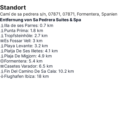
Standort
Camí de sa pedrera s/n, 07871, 07871, Formentera, Spanien
Entfernung von Sa Pedrera Suites & Spa
Illa de ses Parres
:
0.7
km
Punta Prima
:
1.8
km
Tropfsteinhöle
:
2.7
km
Es Fossar Vell
:
3
km
Playa Levante
:
3.2
km
Platja De Ses Illetes
:
4.1
km
Plaja De Migjorn
:
4.9
km
Formentera
:
5.4
km
Casetes Varador
:
6.5
km
Fin Del Camino De Sa Cala
:
10.2
km
Flughafen Ibiza
:
18
km