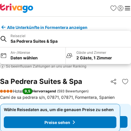
Favoriten
Einlog
Me
Alle Unterkünfte in Formentera anzeigen
Reiseziel
Sa Pedrera Suites & Spa
An-/Abreise
Gäste und Zimmer
Daten wählen
2 Gäste, 1 Zimmer
So beeinflussen Zahlungen an uns unser Ranking
Sa Pedrera Suites & Spa
Teilen
Zu
Hotel
9,5
Hervorragend
(
593 Bewertungen
)
4 Sterne
Camí de sa pedrera s/n, 07871, 07871, Formentera, Spanien
Wähle Reisedaten aus, um die genauen Preise zu sehen
Wähle Reisedaten aus, um die genauen Preise zu sehen
Preise sehen
Preise sehen