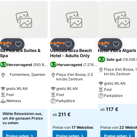
Hotel
Hotel
Hotel
4 Sterne
5 Sterne
4 Sterne
Teilen
Zu Favoriten hinzufügen
Teilen
Zu Favoriten hinzufügen
Teilen
Zu Favor
Sa Pedrera Suites &
Ushuaia Ibiza Beach
Hotel Vibra Algarb
Spa
Hotel - Adults Only
8,2
Sehr gut
(
16.095
9,5
8,7
Hervorragend
(
593 Bewertungen
Hervorragend
)
(
7.276 Bewertungen
)
Playa d'en Bossa, 1
km bis Zentrum
Formentera, Spanien
Playa d'en Bossa, 0.5
km bis Zentrum
gratis WLAN
gratis WLAN
gratis WLAN
Pool
Pool
Pool
Parkplätze
Wellness
Parkplätze
Preise sehen
117 €
ab
Preise sehen
Preise sehen
Wähle Reisedaten aus,
211 €
ab
um die genauen Preise
zu sehen
Preise von
17 Websites
Preise von
22 Websi
Preise sehen
Preise sehen
Preise sehen