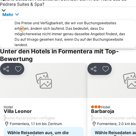
Platja de Sant Antoni o Platja des Reguero
Cala Salada
Pedrera Suites & Spa?
Ses Figueres
Cala Bassa
Mehr
Puerto Deportivo Marina Botafoch
Ses Salines
Die Preise und Verfügbarkeit, die wir von Buchungswebsites
erhalten, ändern sich laufend. Das bedeutet, dass Du
Caló des Moro
Club Náutico Ibiza
möglicherweise nicht immer genau dasselbe Angebot findest, das
Cala Benirrás
Strand von Cala Tarida
Du auf trivago gesehen hast, wenn Du auf der Buchungswebsite
landest.
Festes de Sant Antoni de Portmany
Eivissa Jazz
Unter den Hotels in Formentera mit Top-
S'Argamassa
Cala Pada
Bewertung
Strand von San Vicente
Hippymarkt
Teilen
Zu Favoriten hinzufügen
Teilen
Zu Favoriten
Platja des Pouet o Platja des Pueto
Llevant
Estación Marítima
Es Niu Blau o S'Estanyol
Strand von La Savina
Café del Mar
Kirche San Agustín de Es Vedrá
Port de Sant Miquel
Hotel
Hotel
Port de La Savina
Cala es Cubells
3 Sterne
Villa Leonor
Barbaroja
/
/
Keine Rezensionen verfügbar
Keine Rezensionen verfü
Formentera, 1.1 km bis Zentrum
Formentera, 2.0 km bi
Wähle Reisedaten aus, um die
Wähle Reisedaten a