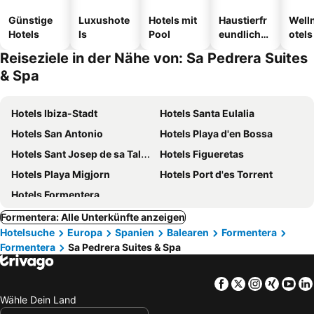
Günstige
Luxushote
Hotels mit
Haustierfr
Well
Hotels
ls
Pool
eundliche
otels
Hotels
Reiseziele in der Nähe von: Sa Pedrera Suites
& Spa
Hotels Ibiza-Stadt
Hotels Santa Eulalia
Hotels San Antonio
Hotels Playa d'en Bossa
Hotels Sant Josep de sa Talaia
Hotels Figueretas
Hotels Playa Migjorn
Hotels Port d'es Torrent
Hotels Formentera
Formentera: Alle Unterkünfte anzeigen
Hotelsuche
Europa
Spanien
Balearen
Formentera
Formentera
Sa Pedrera Suites & Spa
Facebook
Twitter
Instagra
Xing
Yo
Wähle Dein Land