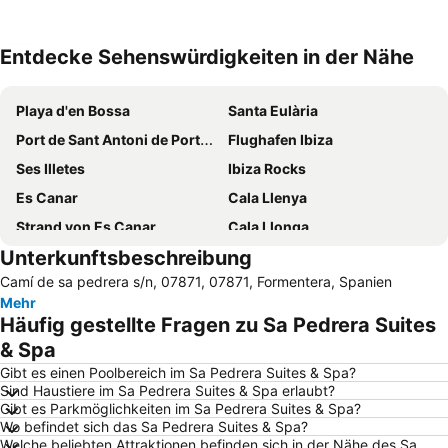
Entdecke Sehenswürdigkeiten in der Nähe
Karte vergrößern
Playa d'en Bossa
Santa Eulària
Port de Sant Antoni de Portmany
Flughafen Ibiza
Ses Illetes
Ibiza Rocks
Es Canar
Cala Llenya
Strand von Es Canar
Cala Llonga
Unterkunftsbeschreibung
Talamanca
Cala Vadella
Camí de sa pedrera s/n, 07871, 07871, Formentera, Spanien
Es Pujols
Port d'Eivissa
Mehr
Ses Figueretes
Platja Cala Saona
Häufig gestellte Fragen zu Sa Pedrera Suites
Bora Bora Ibiza
Can Bossa
& Spa
Dalt Vila
Cala Nova
Gibt es einen Poolbereich im Sa Pedrera Suites & Spa?
Sind Haustiere im Sa Pedrera Suites & Spa erlaubt?
Port de Sant Miquel
Cala d'Hort
Gibt es Parkmöglichkeiten im Sa Pedrera Suites & Spa?
Wo befindet sich das Sa Pedrera Suites & Spa?
Platges de Comte
Migjorn
Welche beliebten Attraktionen befinden sich in der Nähe des Sa