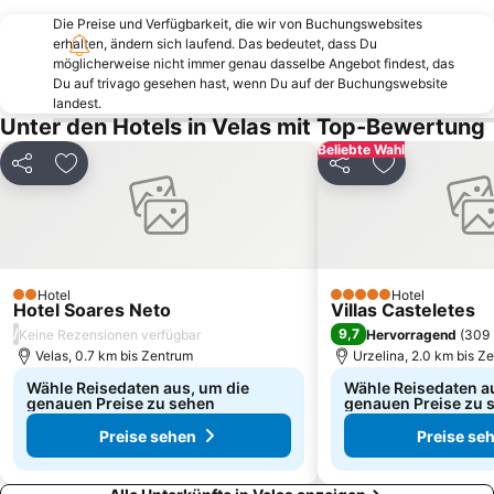
Die Preise und Verfügbarkeit, die wir von Buchungswebsites
erhalten, ändern sich laufend. Das bedeutet, dass Du
möglicherweise nicht immer genau dasselbe Angebot findest, das
Du auf trivago gesehen hast, wenn Du auf der Buchungswebsite
landest.
Unter den Hotels in Velas mit Top-Bewertung
Beliebte Wahl
Teilen
Zu Favoriten hinzufügen
Teilen
Zu Favoriten
Hotel
Hotel
2 Sterne
5 Sterne
Hotel Soares Neto
Villas Casteletes
/
9,7
Keine Rezensionen verfügbar
Hervorragend
(
309 
Velas, 0.7 km bis Zentrum
Urzelina, 2.0 km bis Z
Wähle Reisedaten aus, um die
Wähle Reisedaten a
genauen Preise zu sehen
genauen Preise zu 
Preise sehen
Preise se