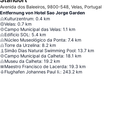
Standort
Avenida dos Baleeiros, 9800-548, Velas, Portugal
Entfernung von Hotel Sao Jorge Garden
Kulturzentrum
:
0.4
km
Velas
:
0.7
km
Campo Municipal das Velas
:
1.1
km
Edificio SOL
:
5.4
km
Núcleo Museológico da Ponta
:
7.4
km
Torre da Urzelina
:
8.2
km
Simão Dias Natural Swimming Pool
:
13.7
km
Campo Municipal da Calheta
:
18.1
km
Museu da Calheta
:
19.2
km
Maestro Francisco de Lacerda
:
19.3
km
Flughafen Johannes Paul Ii.
:
243.2
km