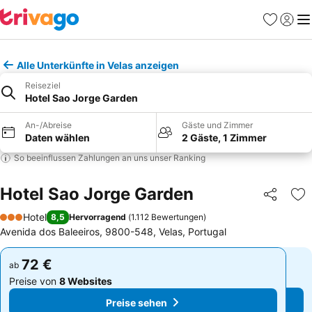
Favoriten
Einlog
Me
Alle Unterkünfte in Velas anzeigen
Reiseziel
Hotel Sao Jorge Garden
An-/Abreise
Gäste und Zimmer
Daten wählen
2 Gäste, 1 Zimmer
So beeinflussen Zahlungen an uns unser Ranking
Hotel Sao Jorge Garden
Teilen
Zu
Hotel
8,5
Hervorragend
(
1.112 Bewertungen
)
3 Sterne
Avenida dos Baleeiros, 9800-548, Velas, Portugal
72 €
72 €
ab
ab
Preise von
8 Websites
Preise von
8 Websites
Preise sehen
Preise sehen