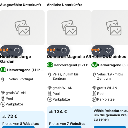
Ausgewählte Unterkunft
Ähnliche Unterkünfte
Hotel
Hotel
Hotel
3 Sterne
3 Sterne
3 Sterne
Teilen
Zu Favoriten hinzufügen
Teilen
Zu Favoriten hinzufügen
Teilen
Zu Favor
Hotel Sao Jorge
Quinta da Magnólia AR
Hotel Os Moinhos
Garden
9,2
8,8
Hervorragend
(
321 Bewertungen
Hervorragend
)
(
53
8,5
Hervorragend
(
1.112 Bewertungen
)
Velas, 7.6 km bis
Velas, 1.9 km bis
Zentrum
Zentrum
Velas, Portugal
gratis WLAN
gratis WLAN
gratis WLAN
Pool
Pool
Pool
Parkplätze
Parkplätze
Parkplätze
134 €
Wähle Reisedaten au
ab
um die genauen Prei
72 €
ab
zu sehen
Preise von
8 Websites
Preise von
7 Websites