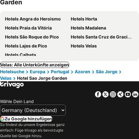
Garden
Hotels Angra do Heroismo
Hotels Horta
Hotels Praia da Vitória
Hotels Madalena
Hotels São Roque do Pico
Hotels Santa Cruz de Graciosa
Hotels Lajes de Pico
Hotels Velas
Hotels Calheta
Velas: Alle Unterkünfte anzeigen
Hotelsuche
Europa
Portugal
Azoren
Sâo Jorge
Velas
Hotel Sao Jorge Garden
Facebook
Twitter
Instagra
Xing
Yo
Wähle Dein Land
Zu Google hinzufügen
So findest du unsere Ergebnisse ganz
einfach: Füge trivago als bevorzugte
Quelle bei Google hinzu.