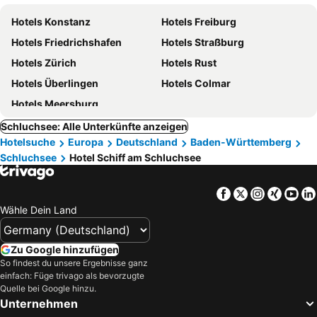
Hotels Konstanz
Hotels Freiburg
Hotels Friedrichshafen
Hotels Straßburg
Hotels Zürich
Hotels Rust
Hotels Überlingen
Hotels Colmar
Hotels Meersburg
Schluchsee: Alle Unterkünfte anzeigen
Hotelsuche
Europa
Deutschland
Baden-Württemberg
Schluchsee
Hotel Schiff am Schluchsee
Facebook
Twitter
Instagra
Xing
Yo
Wähle Dein Land
Zu Google hinzufügen
So findest du unsere Ergebnisse ganz
einfach: Füge trivago als bevorzugte
Quelle bei Google hinzu.
Unternehmen