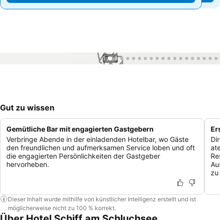
1 / 53
Gut zu wissen
Gemütliche Bar mit engagierten Gastgebern
Er
Verbringe Abende in der einladenden Hotelbar, wo Gäste
Di
den freundlichen und aufmerksamen Service loben und oft
at
die engagierten Persönlichkeiten der Gastgeber
Re
hervorheben.
Au
zu
Dieser Inhalt wurde mithilfe von künstlicher Intelligenz erstellt und ist
möglicherweise nicht zu 100 % korrekt.
Über Hotel Schiff am Schluchsee