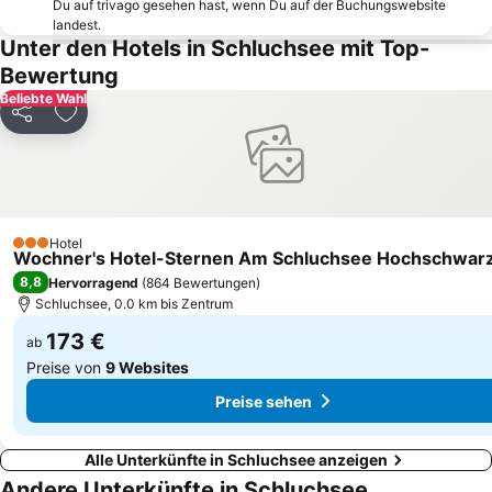
Schwarzwald Park
Vitra Design Museum
Du auf trivago gesehen hast, wenn Du auf der Buchungswebsite
landest.
Action Forest
Straßenbahn
Unter den Hotels in Schluchsee mit Top-
Albert-Ludwigs-Universität
Cassiopeia Thermal Spa
Bewertung
Sauschwänzlebahn
Bahnhof
Beliebte Wahl
Teilen
Zu Favoriten hinzufügen
Bahnhof Brugg
Stadtteil Vauban
Naturpark Schluchsee
Rodelbahn Saig-Titisee
Basler Hof
Naturerlebnispark Mundenhof
Schloss Hornberg
Mage Solar Stadion
Hotel
3 Sterne
Wochner's Hotel-Sternen Am Schluchsee Hochschwar
Windgfällweiher
Baggersee Niederrimsingen
8,8
Hervorragend
(
864 Bewertungen
)
Schluchsee, 0.0 km bis Zentrum
173 €
ab
Preise von
9 Websites
Preise sehen
Alle Unterkünfte in Schluchsee anzeigen
Andere Unterkünfte in Schluchsee