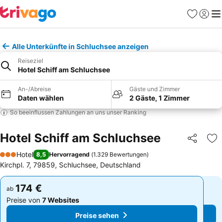
Favoriten
Einlog
Me
Alle Unterkünfte in Schluchsee anzeigen
Reiseziel
Hotel Schiff am Schluchsee
An-/Abreise
Gäste und Zimmer
Daten wählen
2 Gäste, 1 Zimmer
So beeinflussen Zahlungen an uns unser Ranking
Hotel Schiff am Schluchsee
Teilen
Zu
Hotel
8,5
Hervorragend
(
1.329 Bewertungen
)
3 Sterne
Kirchpl. 7, 79859, Schluchsee, Deutschland
174 €
174 €
ab
ab
Preise von
7 Websites
Preise von
7 Websites
Preise sehen
Preise sehen