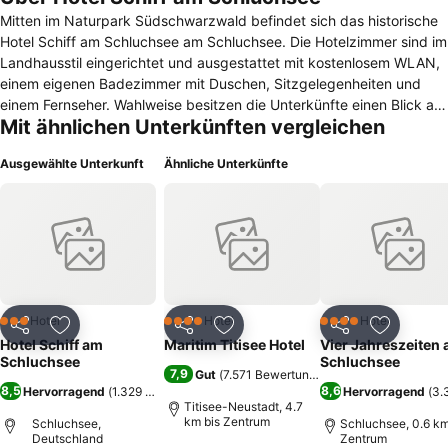
Mitten im Naturpark Südschwarzwald befindet sich das historische
Hotel Schiff am Schluchsee am Schluchsee. Die Hotelzimmer sind im
Landhausstil eingerichtet und ausgestattet mit kostenlosem WLAN,
einem eigenen Badezimmer mit Duschen, Sitzgelegenheiten und
einem Fernseher. Wahlweise besitzen die Unterkünfte einen Blick auf
Mit ähnlichen Unterkünften vergleichen
den See. Die Gäste können auf den Sofas und bei Kaminfeuer in der
Hotellounge entspannen. Der aus dem 17. Jahrhundert stammende
Ausgewählte Unterkunft
Ähnliche Unterkünfte
Gewölbekeller dient als Veranstaltungsraum für Feste und Feiern.
Das Hotel verfügt über einen Wellnessbereich mit Innenpool und
Sauna. Das Speisen am morgendlichen Frühstücksbuffet ist
kostenlos. Das Hotelrestaurant hat eine Terrasse mit herrlicher
Aussicht auf den See. Dort lassen sich die saisonalen Gerichte des
Restaurants besonders gut genießen. Der Bahnhof Schluchsee ist
nur fünf Gehminuten vom Hotel Schiff am Schluchsee entfernt. In
einer Entfernung von 16 Kilometern liegt der Titisee sowie das
Hotel
Hotel
Hotel
3 Sterne
4 Sterne
4 Sterne
Teilen
Zu Favoriten hinzufügen
Teilen
Zu Favoriten hinzufügen
Teilen
Zu Favor
Skigebiet Feldberg.
Hotel Schiff am
Maritim Titisee Hotel
Vier Jahreszeiten
Schluchsee
Schluchsee
7,9
Gut
(
7.571 Bewertungen
)
8,5
8,6
Hervorragend
(
1.329 Bewertungen
)
Hervorragend
(
3.
Titisee-Neustadt, 4.7
km bis Zentrum
Schluchsee,
Schluchsee, 0.6 km
Deutschland
Zentrum