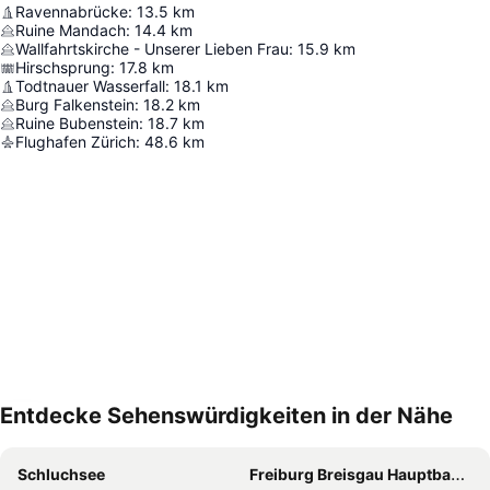
Ravennabrücke
:
13.5
km
Ruine Mandach
:
14.4
km
Wallfahrtskirche - Unserer Lieben Frau
:
15.9
km
Hirschsprung
:
17.8
km
Todtnauer Wasserfall
:
18.1
km
Burg Falkenstein
:
18.2
km
Ruine Bubenstein
:
18.7
km
Flughafen Zürich
:
48.6
km
Entdecke Sehenswürdigkeiten in der Nähe
Karte vergrößern
Schluchsee
Freiburg Breisgau Hauptbahnhof