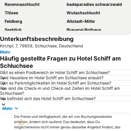
Ravennaschlucht
badeparadies schwarzwald
Titisee
Wutachschlucht
Feldberg
Altstadt-Mitte
Seeblick
Brauerei Rothaus
Unterkunftsbeschreibung
Solemar
Schauinsland
Kirchpl. 7, 79859, Schluchsee, Deutschland
Kandel
Rheinfall
Mehr
Belchen-Seilbahn
Fondation Beyeler
Häufig gestellte Fragen zu Hotel Schiff am
ZMF- Zelt-Musik-Festival
Wasserfälle Triberg
Schluchsee
Altstadt
Bahnhof Schaffhausen
Gibt es einen Poolbereich im Hotel Schiff am Schluchsee?
Sind Haustiere im Hotel Schiff am Schluchsee erlaubt?
Münsterplatz
Steinwasen-Park
Gibt es Parkmöglichkeiten im Hotel Schiff am Schluchsee?
Wie sind die Check-in und Check-out Zeiten im Hotel Schiff am
Freiburger Weihnachtsmarkt
Altstadt Baden
Schluchsee?
Feldsee
Freiburg exhibition and conference centre
Wo befindet sich das Hotel Schiff am Schluchsee?
Landhaus Ettenbühl
Kurpark Titisee
Mehr
Freiburg Cathedral
Grace
Die Preise und Verfügbarkeit, die wir von Buchungswebsites
erhalten, ändern sich laufend. Das bedeutet, dass Du
Festungsruine Hohentwiel
Altstadt Aarau
möglicherweise nicht immer genau dasselbe Angebot findest, das