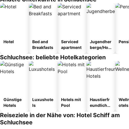
Hotel
Bed and
Serviced
Jugendher
Pens
Breakfasts
apartment
berge/Hos
tel
Schluchsee: beliebte Hotelkategorien
Günstige
Luxushote
Hotels mit
Haustierfr
Well
Hotels
ls
Pool
eundliche
otels
Hotels
Reiseziele in der Nähe von: Hotel Schiff am
Schluchsee