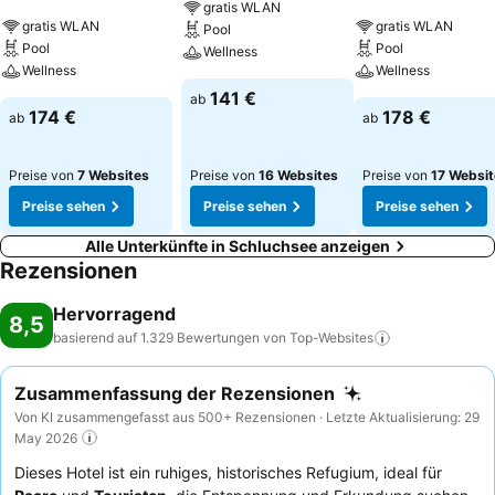
gratis WLAN
gratis WLAN
gratis WLAN
Pool
Pool
Pool
Wellness
Wellness
Wellness
141 €
ab
174 €
178 €
ab
ab
Preise von
7 Websites
Preise von
16 Websites
Preise von
17 Websi
Preise sehen
Preise sehen
Preise sehen
Alle Unterkünfte in Schluchsee anzeigen
Rezensionen
Hervorragend
8,5
basierend auf 1.329 Bewertungen von
Top-Websites
Zusammenfassung der Rezensionen
Von KI zusammengefasst aus 500+ Rezensionen · Letzte Aktualisierung: 29
May 2026
Dieses Hotel ist ein ruhiges, historisches Refugium, ideal für