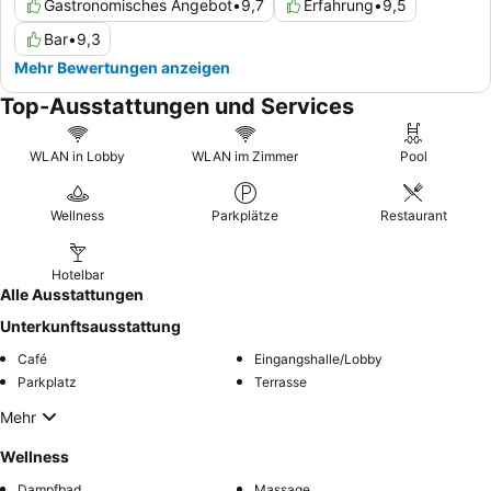
Gastronomisches Angebot
•
9,7
Erfahrung
•
9,5
Bar
•
9,3
Mehr Bewertungen anzeigen
Top-Ausstattungen und Services
WLAN in Lobby
WLAN im Zimmer
Pool
Wellness
Parkplätze
Restaurant
Hotelbar
Alle Ausstattungen
Unterkunftsausstattung
Café
Eingangshalle/Lobby
Parkplatz
Terrasse
Mehr
Wellness
Dampfbad
Massage