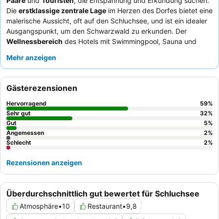
Paare
und
Touristen
, die Entspannung und Erkundung suchen.
Die
erstklassige zentrale Lage
im Herzen des Dorfes bietet eine
malerische Aussicht, oft auf den Schluchsee, und ist ein idealer
Ausgangspunkt, um den Schwarzwald zu erkunden. Der
Wellnessbereich
des Hotels mit Swimmingpool, Sauna und
Infrarotkabine bietet eine perfekte Erholung. Die Gäste loben
Mehr anzeigen
stets das außergewöhnlich
freundliche und aufmerksame
Personal
und das hervorragende
Frühstücksbuffet
, das
frisches Obst, Räucherlachs und Sekt umfasst. Für das beste
Gästerezensionen
Erlebnis wählen Sie Zimmer mit
Seeblick
, um die
atemberaubende Umgebung voll zu genießen.
Hervorragend
59
%
Sehr gut
32
%
Gut
5
%
Angemessen
2
%
Schlecht
2
%
Rezensionen anzeigen
Überdurchschnittlich gut bewertet für Schluchsee
Atmosphäre
•
10
Restaurant
•
9,8