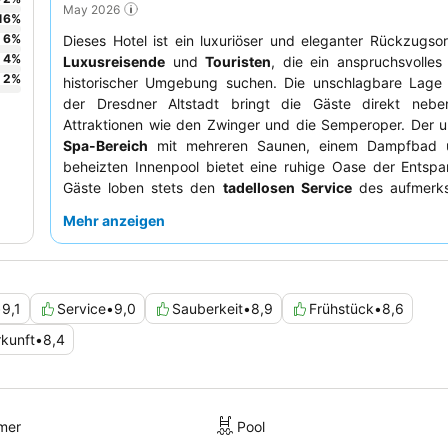
May 2026
16
%
6
%
Dieses Hotel ist ein luxuriöser und eleganter Rückzugsort
4
%
Luxusreisende
und
Touristen
, die ein anspruchsvolles 
2
%
historischer Umgebung suchen. Die unschlagbare Lage
der Dresdner Altstadt bringt die Gäste direkt nebe
Attraktionen wie den Zwinger und die Semperoper. Der 
Spa-Bereich
mit mehreren Saunen, einem Dampfbad 
beheizten Innenpool bietet eine ruhige Oase der Entspa
Gäste loben stets den
tadellosen Service
des aufmerk
professionellen Personals sowie die vielfältige kulinarisc
Mehr anzeigen
die ein reichhaltiges Frühstücksbuffet und Spezialitäten
umfasst. Für ein noch besseres Erlebnis empfiehlt es sich,
in einer höheren Etage zu buchen, um die
atemberaubend
auf die Stadt zu genießen.
•
9,1
Service
•
9,0
Sauberkeit
•
8,9
Frühstück
•
8,6
kunft
•
8,4
mer
Pool