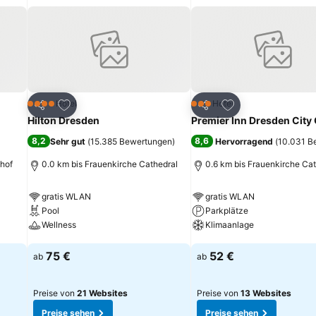
g in zwei Minuten, die berühmte Frauenkirche in sieben Minuten erre
ügen
Zu Favoriten hinzufügen
Zu Favoriten hinz
Hotel
Hotel
4 Sterne
3 Sterne
Teilen
Teilen
Hilton Dresden
Premier Inn Dresden City
8,2
8,6
Sehr gut
(
15.385 Bewertungen
)
Hervorragend
(
10.031 B
hof
0.0 km bis Frauenkirche Cathedral
0.6 km bis Frauenkirche Ca
gratis WLAN
gratis WLAN
Pool
Parkplätze
Wellness
Klimaanlage
Preise sehen
Preise sehen
75 €
52 €
ab
ab
Preise von
21 Websites
Preise von
13 Websites
Preise sehen
Preise sehen