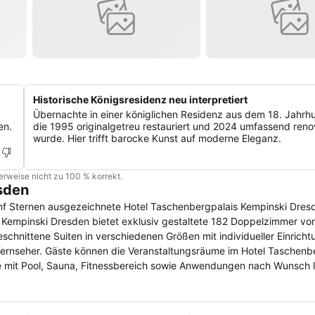
Historische Königsresidenz neu interpretiert
Übernachte in einer königlichen Residenz aus dem 18. Jahrh
en.
die 1995 originalgetreu restauriert und 2024 umfassend reno
wurde. Hier trifft barocke Kunst auf moderne Eleganz.
cherweise nicht zu 100 % korrekt.
sden
fünf Sternen ausgezeichnete Hotel Taschenbergpalais Kempinski Dres
chnittene Suiten in verschiedenen Größen mit individueller Einrichtu
 Taschenbergpalais
 mit Pool, Sauna, Fitnessbereich sowie Anwendungen nach Wunsch l
weise mit einer Küchenzeile inklusive
arunter das stilvolle Intermezzo, das Vestibül sowie die Karl May Ba
 Gehentfernung vom