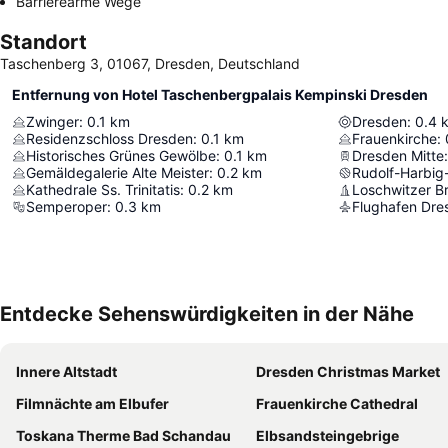
Barrierearme Wege
Standort
Taschenberg 3, 01067, Dresden, Deutschland
Entfernung von Hotel Taschenbergpalais Kempinski Dresden
Zwinger
:
0.1
km
Dresden
:
0.4
Residenzschloss Dresden
:
0.1
km
Frauenkirche
:
Historisches Grünes Gewölbe
:
0.1
km
Dresden Mitte
:
Gemäldegalerie Alte Meister
:
0.2
km
Rudolf-Harbig
Kathedrale Ss. Trinitatis
:
0.2
km
Loschwitzer B
Semperoper
:
0.3
km
Flughafen Dre
Entdecke Sehenswürdigkeiten in der Nähe
Innere Altstadt
Dresden Christmas Market
Filmnächte am Elbufer
Frauenkirche Cathedral
Toskana Therme Bad Schandau
Elbsandsteingebrige