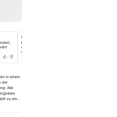
Schallisolierte Zimmer mit toller Aussicht
undert,
Erlebe ruhigen Komfort in gut isolierten Zimmern, von d
viert
einen atemberaubenden Blick auf das Residenzschloss,
und die Semperoper bieten.
den in einem
ng. Alle
ädt zu einer
r, servieren