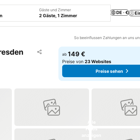
Gäste und Zimmer
DE · €
Ei
en
2 Gäste, 1 Zimmer
So beeinflussen Zahlungen an uns un
resden
Zu Favoriten hinzufügen
149 €
ab
Teilen
Preise von
23 Websites
Preise sehen