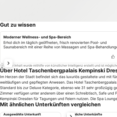
Gut zu wissen
Moderner Wellness- und Spa-Bereich
Erhol dich im täglich geöffneten, frisch renovierten Pool- und
Saunabereich mit einer Reihe von Massagen und Spa-Behandlung
Dieser Inhalt wurde mithilfe von künstlicher Intelligenz erstellt und ist mögli
Über Hotel Taschenbergpalais Kempinski Dre
Im Herzen der Stadt befindet sich das luxuriös gestaltete und mit 
weitläufigen und gepflegten Anwesen. Das Hotel Taschenbergpalais Kempinski Dresden bietet exklusiv gestaltete 182 Doppelzimmer von der
Standard bis zur Deluxe Kategorie, ebenso wie 31 sehr großzügig ges
Zimmer verfügen unter anderem über einen Schreibtisch, Safe und Fernseher. Gäste können die Veranstaltungsräume im Hotel
Kempinski Dresden für Tagungen und Feiern nutzen. Die Spa Lounge
Mit ähnlichen Unterkünften vergleichen
Auszeit ein. Die Mitarbeiter bieten einen Concierge-, einen Gepäck- und einen Parkservice. Die Suiten sind teil
Kühlschrank ausgestattet. Hoteleigene Bars, Cafés und Restaurants, d
Ausgewählte Unterkunft
Ähnliche Unterkünfte
weiter
köstliche Drinks, Gebäck und regionale Spezialitäten in exklusivem Ambiente. Das Residenzschloss befindet sich in einminütiger