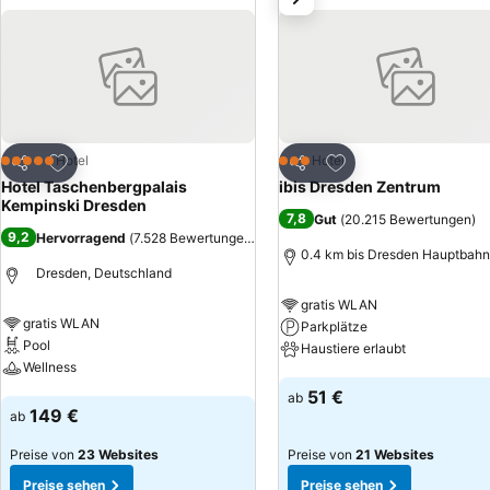
Hotel Taschenbergpalais Kempinski Dresden. Der Zwinger ist fußläufi
Zu Favoriten hinzufügen
Zu Favoriten hinzuf
Hotel
Hotel
5 Sterne
3 Sterne
Teilen
Teilen
Hotel Taschenbergpalais
ibis Dresden Zentrum
Kempinski Dresden
7,8
Gut
(
20.215 Bewertungen
)
9,2
Hervorragend
(
7.528 Bewertungen
)
0.4 km bis Dresden Hauptbahn
Dresden, Deutschland
gratis WLAN
gratis WLAN
Parkplätze
Pool
Haustiere erlaubt
Wellness
Preise sehen
51 €
ab
Preise sehen
149 €
ab
Preise von
23 Websites
Preise von
21 Websites
Preise sehen
Preise sehen