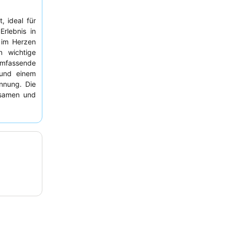
, ideal für
Erlebnis in
 im Herzen
n wichtige
umfassende
und einem
nnung. Die
samen und
he Auswahl,
restaurants
 ein Zimmer
e Aussicht