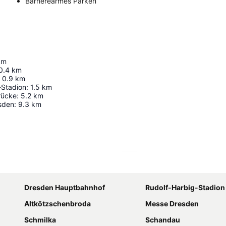
Barrierearmes Parken
km
0.4
km
0.9
km
-Stadion
:
1.5
km
rücke
:
5.2
km
sden
:
9.3
km
Karte vergrößern
Dresden Hauptbahnhof
Rudolf-Harbig-Stadion
Altkötzschenbroda
Messe Dresden
Schmilka
Schandau