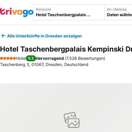
Reiseziel
An-/Abreise
Daten wähl
Alle Unterkünfte in Dresden anzeigen
Hotel Taschenbergpalais Kempinski D
Hotel
Hervorragend
(
7.528 Bewertungen
)
9,2
5 Sterne
Taschenberg 3, 01067, Dresden, Deutschland