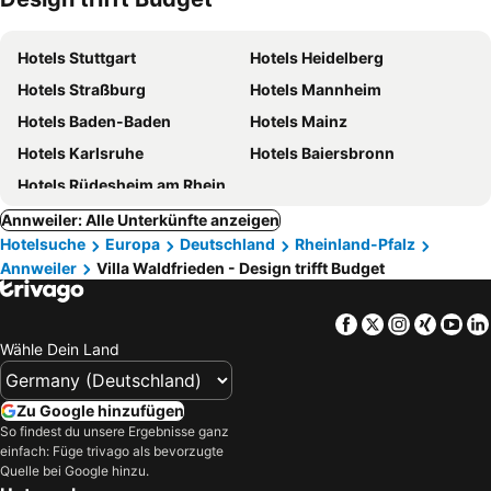
Hotels Stuttgart
Hotels Heidelberg
Hotels Straßburg
Hotels Mannheim
Hotels Baden-Baden
Hotels Mainz
Hotels Karlsruhe
Hotels Baiersbronn
Hotels Rüdesheim am Rhein
Annweiler: Alle Unterkünfte anzeigen
Hotelsuche
Europa
Deutschland
Rheinland-Pfalz
Annweiler
Villa Waldfrieden - Design trifft Budget
Facebook
Twitter
Instagra
Xing
Yo
Wähle Dein Land
Zu Google hinzufügen
So findest du unsere Ergebnisse ganz
einfach: Füge trivago als bevorzugte
Quelle bei Google hinzu.