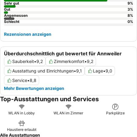
Zimmer mit Gartenblick oder eigener Terrasse.
Sehr gut
9
%
Gut
3
%
Angemessen
8
%
Schlecht
0
%
Rezensionen anzeigen
Überdurchschnittlich gut bewertet für Annweiler
Sauberkeit
•
9,2
Zimmerkomfort
•
9,2
Ausstattung und Einrichtungen
•
9,1
Lage
•
9,0
Service
•
8,8
Mehr Bewertungen anzeigen
Top-Ausstattungen und Services
WLAN in Lobby
WLAN im Zimmer
Parkplätze
Haustiere erlaubt
Alle Ausstattungen