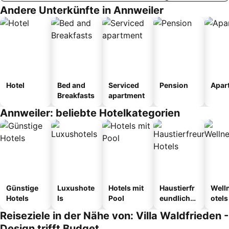
Andere Unterkünfte in Annweiler
Hotel
Bed and
Serviced
Pension
Apar
Breakfasts
apartment
Annweiler: beliebte Hotelkategorien
Günstige
Luxushote
Hotels mit
Haustierfr
Well
Hotels
ls
Pool
eundliche
otels
Hotels
Reiseziele in der Nähe von: Villa Waldfrieden -
Design trifft Budget