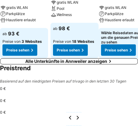
gratis WLAN
gratis WLAN
gratis WLAN
Pool
Parkplätze
Parkplätze
Wellness
Haustiere erlaubt
Haustiere erlaubt
Preise sehen
98 €
ab
Preise sehen
Preise sehen
93 €
Wähle Reisedaten au
ab
um die genauen Prei
Preise von
3 Websites
Preise von
18 Websites
zu sehen
Preise sehen
Preise sehen
Preise sehen
Alle Unterkünfte in Annweiler anzeigen
Preistrend
Basierend auf den niedrigsten Preisen auf trivago in den letzten 30 Tagen
0 €
0 €
0 €