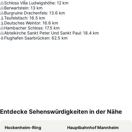
Schloss Villa Ludwigshöhe
:
12
km
Berwartstein
:
13
km
Burgruine Drachenfels
:
13.6
km
Teufelstisch
:
16.5
km
Deutsches Weintor
:
16.6
km
Hambacher Schloss
:
17.5
km
Abteikirche Sankt Peter Und Sankt Paul
:
18.4
km
Flughafen Saarbrücken
:
62.5
km
Entdecke Sehenswürdigkeiten in der Nähe
Karte vergrößern
Hockenheim-Ring
Hauptbahnhof Mannheim