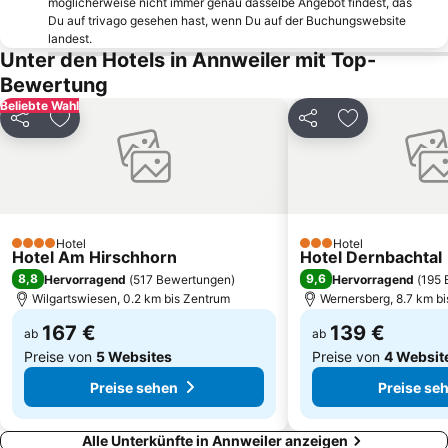
Daxlanden
Sea Life Center Speyer
möglicherweise nicht immer genau dasselbe Angebot findest, das
Du auf trivago gesehen hast, wenn Du auf der Buchungswebsite
Hambach Castle
Oststadt
landest.
Unter den Hotels in Annweiler mit Top-
Pfälzer Hof
Rietburg
Bewertung
Weststadt
Rennplatz Iffezheim
Beliebte Wahl
Kulturzentrum Tollhaus
Speyer Hauptbahnhof
Teilen
Zu Favoriten hinzufügen
Teilen
Zu Favoriten
Wildparkstadion
Schloss Karlsruhe
Waldstadt
Altleiningen
Afrika
maximilian
Festplatz
Zum Goldenen Ochsen
Hotel
Hotel
4 Sterne
3 Sterne
Hotel Am Hirschhorn
Hotel Dernbachtal
8,8
9,6
Hervorragend
(
517 Bewertungen
)
Hervorragend
(
195 
Wilgartswiesen, 0.2 km bis Zentrum
Wernersberg, 8.7 km b
167 €
139 €
ab
ab
Preise von
5 Websites
Preise von
4 Websit
Preise sehen
Preise se
Alle Unterkünfte in Annweiler anzeigen