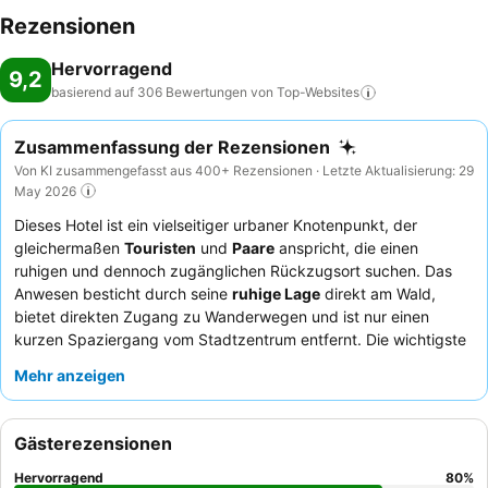
Rezensionen
Hervorragend
9,2
basierend auf 306 Bewertungen von
Top-Websites
Zusammenfassung der Rezensionen
Von KI zusammengefasst aus 400+ Rezensionen · Letzte Aktualisierung: 29
May 2026
Dieses Hotel ist ein vielseitiger urbaner Knotenpunkt, der
gleichermaßen
Touristen
und
Paare
anspricht, die einen
ruhigen und dennoch zugänglichen Rückzugsort suchen. Das
Anwesen besticht durch seine
ruhige Lage
direkt am Wald,
bietet direkten Zugang zu Wanderwegen und ist nur einen
kurzen Spaziergang vom Stadtzentrum entfernt. Die wichtigste
Annehmlichkeit ist die
Gemeinschaftsküche
, die oft für ihre
Mehr anzeigen
hervorragende Ausstattung und den kostenlosen Kaffee gelobt
wird – ideal für Individualreisende. Die Gäste loben stets den
aufmerksamen und hilfsbereiten Service
des Hotelteams
Gästerezensionen
sowie das reichhaltige und abwechslungsreiche
Frühstücksbuffet. Für einen ruhigeren Aufenthalt wählen Sie ein
Hervorragend
80
%