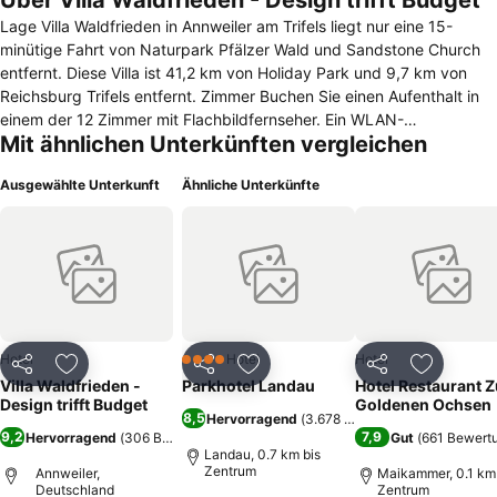
Über Villa Waldfrieden - Design trifft Budget
Lage Villa Waldfrieden in Annweiler am Trifels liegt nur eine 15-
minütige Fahrt von Naturpark Pfälzer Wald und Sandstone Church
entfernt. Diese Villa ist 41,2 km von Holiday Park und 9,7 km von
Reichsburg Trifels entfernt. Zimmer Buchen Sie einen Aufenthalt in
einem der 12 Zimmer mit Flachbildfernseher. Ein WLAN-
Mit ähnlichen Unterkünften vergleichen
Internetzugang (kostenlos) steht zur Verfügung. Die Badezimmer
bieten Duschen mit Regenduschen. Speisen Ein inbegriffenes
Ausgewählte Unterkunft
Ähnliche Unterkünfte
Frühstücksbuffet wird täglich von 08:30 Uhr bis 10:30 Uhr
angeboten. Business, weitere Annehmlichkeiten Die Rezeption ist
nur zu bestimmten Zeiten besetzt. Vor Ort gibt es Folgendes:
Parken ohne Service (kostenlos).Wissenswertes vor der Reise Das
Hotel bietet je nach Verfügbarkeit Zimmer mit
Verbindungstür/nebeneinanderliegende Zimmer. Bitte wenden Sie
sich mit Ihrer Anfrage direkt an Ihr Hotel. Die Telefonnummer finden
Sie auf der Buchungsbestätigung.
Hotel
Hotel
Hotel
4 Sterne
Teilen
Zu Favoriten hinzufügen
Teilen
Zu Favoriten hinzufügen
Teilen
Zu Favor
Villa Waldfrieden -
Parkhotel Landau
Hotel Restaurant 
Design trifft Budget
Goldenen Ochsen
8,5
Hervorragend
(
3.678 Bewertungen
)
9,2
7,9
Hervorragend
(
306 Bewertungen
)
Gut
(
661 Bewert
Landau, 0.7 km bis
Zentrum
Annweiler,
Maikammer, 0.1 km 
Deutschland
Zentrum