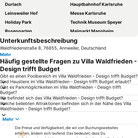
Durlach
Hauptbahnhof Karlsruhe
Leinsweiler Hof
Messe Karlsruhe
Holiday Park
Technik Museum Speyer
Rosengarten
Maimarkt Mannheim
Unterkunftsbeschreibung
Gartenschau Kaiserslautern
Flughafen Karlsruhe/Baden-Baden
Waldfriedenstraße 8, 76855, Annweiler, Deutschland
Wurstmarkt
Fritz-Walter-Stadion
Mehr
Schloss Edesheim
Bahnhof
Häufig gestellte Fragen zu Villa Waldfrieden -
Neureut
Karlsruhe Zentrum
Design trifft Budget
Burrweiler Mühle
Deutsches Weintor
Gibt es einen Poolbereich im Villa Waldfrieden - Design trifft Budget?
Sind Haustiere im Villa Waldfrieden - Design trifft Budget erlaubt?
Schwetzingen Castle
Baumwipfelpfad
Gibt es Parkmöglichkeiten im Villa Waldfrieden - Design trifft
Budget?
Wasserturm Mannheim
Schwarzwaldhalle
Wo befindet sich das Villa Waldfrieden - Design trifft Budget?
Speyerer Dom
Rüppurr
Welche beliebten Attraktionen befinden sich in der Nähe des Villa
Waldfrieden - Design trifft Budget?
Knielingen
Maimarktgelände Mannheim
Mehr
Bahnhof Kaiserslautern
Bahnhof Baden-Baden
Die Preise und Verfügbarkeit, die wir von Buchungswebsites
Europabad
Mannheim munipical Parks
erhalten, ändern sich laufend. Das bedeutet, dass Du