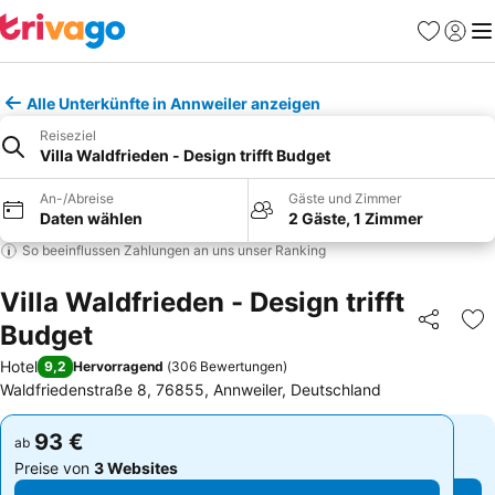
Favoriten
Einlog
Me
Alle Unterkünfte in Annweiler anzeigen
Reiseziel
Villa Waldfrieden - Design trifft Budget
An-/Abreise
Gäste und Zimmer
Daten wählen
2 Gäste, 1 Zimmer
So beeinflussen Zahlungen an uns unser Ranking
Villa Waldfrieden - Design trifft
Budget
Teilen
Zu
Hotel
9,2
Hervorragend
(
306 Bewertungen
)
Waldfriedenstraße 8, 76855, Annweiler, Deutschland
93 €
93 €
ab
ab
Preise von
3 Websites
Preise von
3 Websites