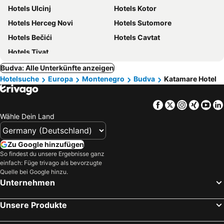
Hotels Ulcinj
Hotels Kotor
Hotels Herceg Novi
Hotels Sutomore
Hotels Bečići
Hotels Cavtat
Hotels Tivat
Budva: Alle Unterkünfte anzeigen
Hotelsuche
Europa
Montenegro
Budva
Katamare Hotel
Facebook
Twitter
Instagra
Xing
Yo
Wähle Dein Land
Zu Google hinzufügen
So findest du unsere Ergebnisse ganz
einfach: Füge trivago als bevorzugte
Quelle bei Google hinzu.
Unternehmen
Unsere Produkte