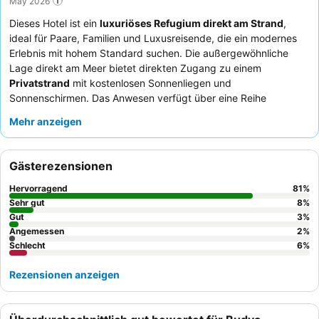
May 2026
Dieses Hotel ist ein
luxuriöses Refugium direkt am Strand
,
ideal für Paare, Familien und Luxusreisende, die ein modernes
Erlebnis mit hohem Standard suchen. Die außergewöhnliche
Lage direkt am Meer bietet direkten Zugang zu einem
Privatstrand
mit kostenlosen Sonnenliegen und
Sonnenschirmen. Das Anwesen verfügt über eine Reihe
moderner Einrichtungen, wobei das
Spa-Center
und mehrere
Mehr anzeigen
Bademöglichkeiten, darunter ein Pool auf dem Dach,
hervorstechen. Die Gäste loben stets das herzliche und
professionelle Personal, und das
Frühstücksbuffet
erhält hohe
Gästerezensionen
Bewertungen für seine umfangreiche und vielfältige Auswahl.
Für einen wirklich entspannenden Aufenthalt mit malerischer
Hervorragend
81
%
Aussicht sollten Sie ein Zimmer mit
Balkon und Meerblick
Sehr gut
8
%
buchen.
Gut
3
%
Angemessen
2
%
Schlecht
6
%
Rezensionen anzeigen