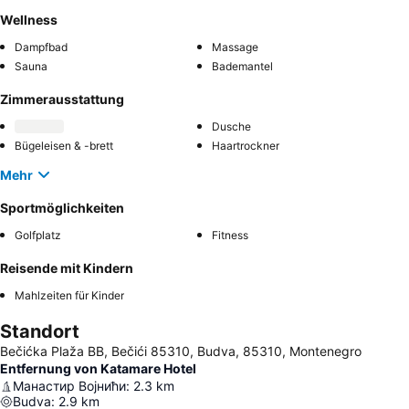
Wellness
Dampfbad
Massage
Sauna
Bademantel
Zimmerausstattung
Dusche
Bügeleisen & -brett
Haartrockner
Mehr
Sportmöglichkeiten
Golfplatz
Fitness
Reisende mit Kindern
Mahlzeiten für Kinder
Standort
Bečićka Plaža BB, Bečići 85310, Budva, 85310, Montenegro
Entfernung von Katamare Hotel
Манастир Војнићи
:
2.3
km
Budva
:
2.9
km