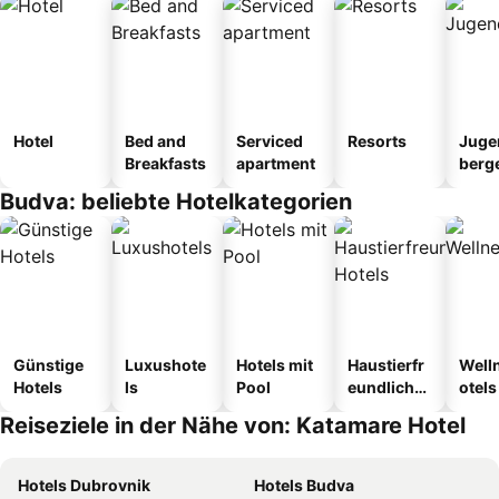
Hotel
Bed and
Serviced
Resorts
Juge
Breakfasts
apartment
berg
tel
Budva: beliebte Hotelkategorien
Günstige
Luxushote
Hotels mit
Haustierfr
Well
Hotels
ls
Pool
eundliche
otels
Hotels
Reiseziele in der Nähe von: Katamare Hotel
Hotels Dubrovnik
Hotels Budva