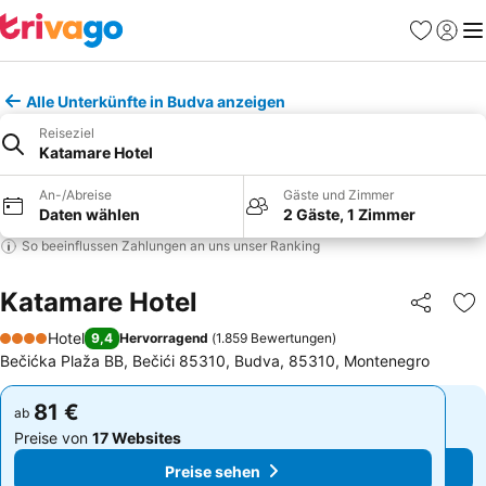
Favoriten
Einlog
Me
Alle Unterkünfte in Budva anzeigen
Reiseziel
Katamare Hotel
An-/Abreise
Gäste und Zimmer
Daten wählen
2 Gäste, 1 Zimmer
So beeinflussen Zahlungen an uns unser Ranking
Katamare Hotel
Teilen
Zu
Hotel
9,4
Hervorragend
(
1.859 Bewertungen
)
4 Sterne
Bečićka Plaža BB, Bečići 85310, Budva, 85310, Montenegro
81 €
81 €
ab
ab
Preise von
17 Websites
Preise von
17 Websites
Preise sehen
Preise sehen