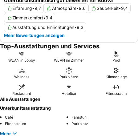
Überdurchschnittlich gut bewertet für Budva
Erfahrung
•
9,7
Atmosphäre
•
9,6
Sauberkeit
•
9,4
Zimmerkomfort
•
9,4
Ausstattung und Einrichtungen
•
9,3
Mehr Bewertungen anzeigen
Top-Ausstattungen und Services
WLAN in Lobby
WLAN im Zimmer
Pool
Wellness
Parkplätze
Klimaanlage
Restaurant
Hotelbar
Fitnessraum
Alle Ausstattungen
Unterkunftsausstattung
Café
Fahrstuhl
Fitnessraum
Parkplatz
Mehr