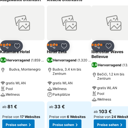
Hotel
Hotel
Hotel
4 Sterne
4 Sterne
4 Sterne
Teilen
Zu Favoriten hinzufügen
Teilen
Zu Favoriten hinzufügen
Teilen
Zu Favor
Katamare Hotel
Hotel Zeta
Iberostar Waves
Bellevue
9,4
9,4
Hervorragend
(
1.859 Bewertungen
Hervorragend
)
(
1.320 Bewertungen
)
8,9
Hervorragend
(
13
Budva, Montenegro
Budva, 3.4 km bis
Zentrum
Bečići, 1.2 km bis
Zentrum
gratis WLAN
gratis WLAN
gratis WLAN
Pool
Wellness
Pool
Wellness
Parkplätze
Wellness
81 €
33 €
ab
ab
103 €
ab
Preise von
17 Websites
Preise von
6 Websites
Preise von
24 Websi
Preise sehen
Preise sehen
Preise sehen