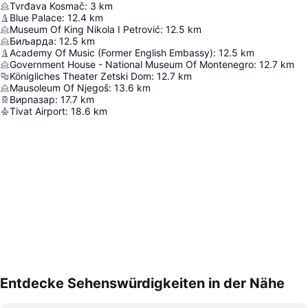
Tvrđava Kosmač
:
3
km
Blue Palace
:
12.4
km
Museum Of King Nikola I Petrović
:
12.5
km
Биљарда
:
12.5
km
Academy Of Music (Former English Embassy)
:
12.5
km
Government House - National Museum Of Montenegro
:
12.7
km
Königliches Theater Zetski Dom
:
12.7
km
Mausoleum Of Njegoš
:
13.6
km
Вирпазар
:
17.7
km
Tivat Airport
:
18.6
km
Entdecke Sehenswürdigkeiten in der Nähe
Karte vergrößern