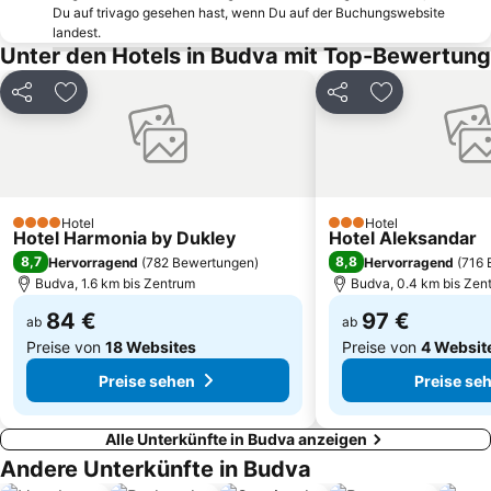
Kraljičina plaža
Aquarius White
Du auf trivago gesehen hast, wenn Du auf der Buchungswebsite
landest.
Veliki Pijesak
Crvena plaža
Unter den Hotels in Budva mit Top-Bewertung
Skadarsko jezero - Schkodra
Kamenovo
Lučice
Miločer Plaža
Teilen
Zu Favoriten hinzufügen
Teilen
Zu Favoriten
Žanjice
Utjeha
Stari Grad
Porto
Luka Bar
Milocerska plaža
Hotel
Hotel
Ricardova glava
Biserna obala
4 Sterne
3 Sterne
Hotel Harmonia by Dukley
Hotel Aleksandar
Šetalište Pet Danica
Mogren Plaza
8,7
8,8
Hervorragend
(
782 Bewertungen
)
Hervorragend
(
716 
Budva, 1.6 km bis Zentrum
Budva, 0.4 km bis Zen
Stari grad Herceg Novi
Sveti Toma
84 €
97 €
ab
ab
Preise von
18 Websites
Preise von
4 Websit
Preise sehen
Preise se
Alle Unterkünfte in Budva anzeigen
Andere Unterkünfte in Budva