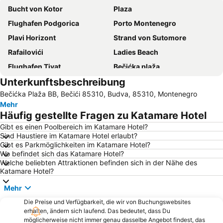
Bucht von Kotor
Plaza
Flughafen Podgorica
Porto Montenegro
Plavi Horizont
Strand von Sutomore
Rafailovići
Ladies Beach
Flughafen Tivat
Bečićka plaža
Unterkunftsbeschreibung
Kotor
Insel des Heiligen Stefan
Bečićka Plaža BB, Bečići 85310, Budva, 85310, Montenegro
Buljarica
Jaz
Mehr
Slovenska plaža
Stari grad Budva
Häufig gestellte Fragen zu Katamare Hotel
Pržno
Blue Beach
Gibt es einen Poolbereich im Katamare Hotel?
Sind Haustiere im Katamare Hotel erlaubt?
Plaža kod tunela
Mala
Gibt es Parkmöglichkeiten im Katamare Hotel?
Queen of Montenegro
Stari Bar
Wo befindet sich das Katamare Hotel?
Welche beliebten Attraktionen befinden sich in der Nähe des
Almara Beach
Lake Shkoder
Katamare Hotel?
Buljarice
Rijeka Crnojevića
Mehr
Kraljičina plaža
Albatros
Die Preise und Verfügbarkeit, die wir von Buchungswebsites
Drobni pijesak
Blatna plaža
erhalten, ändern sich laufend. Das bedeutet, dass Du
möglicherweise nicht immer genau dasselbe Angebot findest, das