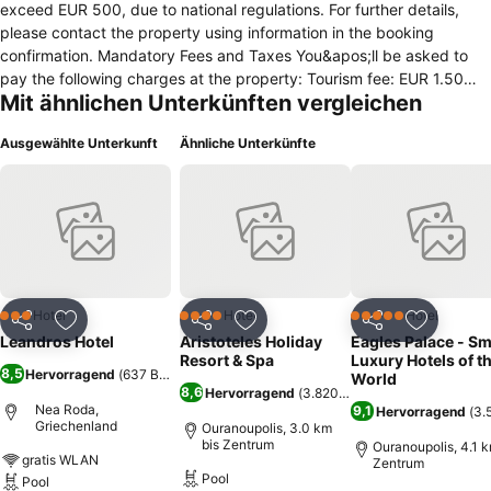
exceed EUR 500, due to national regulations. For further details,
please contact the property using information in the booking
confirmation. Mandatory Fees and Taxes You&apos;ll be asked to
pay the following charges at the property: Tourism fee: EUR 1.50
Mit ähnlichen Unterkünften vergleichen
per accommodation, per night We have included all charges
provided to us by the property. However, charges can vary, for
Ausgewählte Unterkunft
Ähnliche Unterkünfte
example, based on length of stay or the room you book.Know
Before You Go Cash transactions at this property cannot exceed
EUR 500, due to national regulations. For further details, please
contact the property using information in the booking confirmation.
Mandatory Fees and Taxes You&apos;ll be asked to pay the
following charges at the property: Tourism fee: EUR 1.50 per
accommodation, per night We have included all charges provided to
us by the property. However, charges can vary, for example, based
Hotel
Hotel
Hotel
3 Sterne
4 Sterne
5 Sterne
Teilen
Zu Favoriten hinzufügen
Teilen
Zu Favoriten hinzufügen
Teilen
Zu Favor
on length of stay or the room you book.
Leandros Hotel
Aristoteles Holiday
Eagles Palace - Sm
Resort & Spa
Luxury Hotels of t
8,5
Hervorragend
(
637 Bewertungen
)
World
8,6
Hervorragend
(
3.820 Bewertungen
)
Nea Roda,
9,1
Hervorragend
(
3.
Griechenland
Ouranoupolis, 3.0 km
bis Zentrum
Ouranoupolis, 4.1 k
gratis WLAN
Zentrum
Pool
Pool