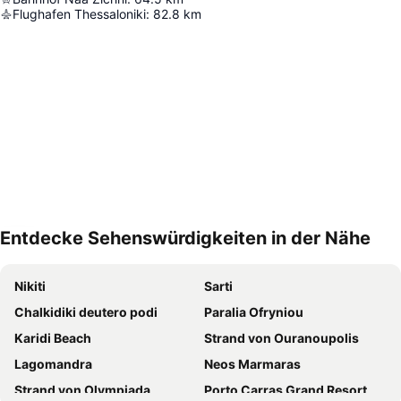
Flughafen Thessaloniki
:
82.8
km
Entdecke Sehenswürdigkeiten in der Nähe
Karte vergrößern
Nikiti
Sarti
Chalkidiki deutero podi
Paralia Ofryniou
Karidi Beach
Strand von Ouranoupolis
Lagomandra
Neos Marmaras
Strand von Olympiada
Porto Carras Grand Resort Golf Club