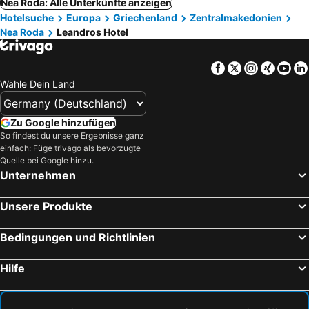
Nea Roda: Alle Unterkünfte anzeigen
Hotelsuche
Europa
Griechenland
Zentralmakedonien
Nea Roda
Leandros Hotel
Facebook
Twitter
Instagra
Xing
Yo
Wähle Dein Land
Zu Google hinzufügen
So findest du unsere Ergebnisse ganz
einfach: Füge trivago als bevorzugte
Quelle bei Google hinzu.
Unternehmen
Unsere Produkte
Bedingungen und Richtlinien
Hilfe