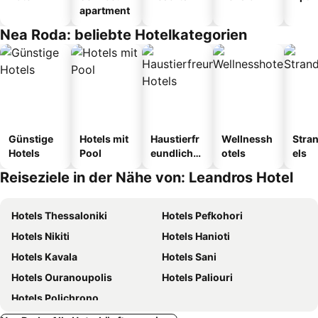
apartment
Nea Roda: beliebte Hotelkategorien
Günstige
Hotels mit
Haustierfr
Wellnessh
Stra
Hotels
Pool
eundliche
otels
els
Hotels
Reiseziele in der Nähe von: Leandros Hotel
Hotels Thessaloniki
Hotels Pefkohori
Hotels Nikiti
Hotels Hanioti
Hotels Kavala
Hotels Sani
Hotels Ouranoupolis
Hotels Paliouri
Hotels Polichrono