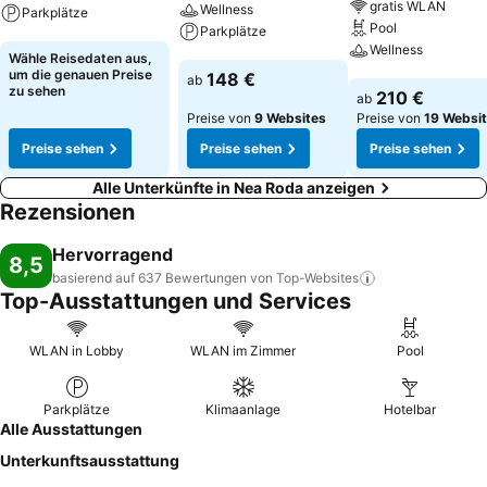
gratis WLAN
Wellness
Parkplätze
Pool
Parkplätze
Wellness
Preise sehen
Wähle Reisedaten aus,
Preise sehen
um die genauen Preise
148 €
ab
Preise sehen
zu sehen
210 €
ab
Preise von
9 Websites
Preise von
19 Websi
Preise sehen
Preise sehen
Preise sehen
Alle Unterkünfte in Nea Roda anzeigen
Rezensionen
Hervorragend
8,5
basierend auf 637 Bewertungen von
Top-Websites
Top-Ausstattungen und Services
WLAN in Lobby
WLAN im Zimmer
Pool
Parkplätze
Klimaanlage
Hotelbar
Alle Ausstattungen
Unterkunftsausstattung