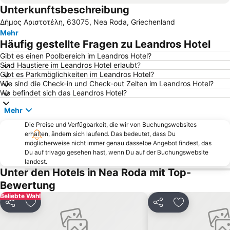
Unterkunftsbeschreibung
Agios Ioannis
Toroni
Δήμος Αριστοτέλη, 63075, Nea Roda, Griechenland
Porto Koufo
Asprovalta
Mehr
Ouranoupoli 3
Psakoudia
Häufig gestellte Fragen zu Leandros Hotel
Gerakini
Strand Alikes Ammouliani
Gibt es einen Poolbereich im Leandros Hotel?
Sind Haustiere im Leandros Hotel erlaubt?
Elia 2
Paradisos
Gibt es Parkmöglichkeiten im Leandros Hotel?
Karagatsia
Kalogria Beach
Wie sind die Check-in und Check-out Zeiten im Leandros Hotel?
Wo befindet sich das Leandros Hotel?
Kloster Zografou
Livrochio
Mehr
Kakoudia
Xiropotami
Die Preise und Verfügbarkeit, die wir von Buchungswebsites
Porto Karras 1
Panagia Vourvourou
erhalten, ändern sich laufend. Das bedeutet, dass Du
Kavourotripes
Traditional Settlement of Karyes
möglicherweise nicht immer genau dasselbe Angebot findest, das
Du auf trivago gesehen hast, wenn Du auf der Buchungswebsite
Stavros Dytiki
Nea Roda
landest.
Unter den Hotels in Nea Roda mit Top-
Develiki
Traditional Settlement of Sikia
Bewertung
Agios Georgios
Stratoni
Beliebte Wahl
Marina Porto Carras
Platania
Teilen
Zu Favoriten hinzufügen
Teilen
Zu Favoriten
Paralia Vrasnon & Neon Vrasnon
Serraiki Akti