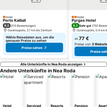
Pirgos
Paralia Koviou
Harbour of Porto Koufo
Ormos Panagias
Sikia
Historical Settlement of Arnaia
Hotel
Hotel
1 Sterne
2 Sterne
Porto Kalliali
Pyrgos Hotel
Porto Karras 2
Kalamitsi
6,2
8,2
(
215 Bewertungen
)
Sehr gut
(
750 Bewe
Port of Ierissos
Port of Ammouliani
Ouranoupolis, 3.1 km bis Zentrum
Ouranoupolis, 0.4 km 
Wähle Reisedaten aus, um die
77 €
ab
genauen Preise zu sehen
Preise von
3 Websit
Preise sehen
Preise se
Alle Unterkünfte in Nea Roda anzeigen
Andere Unterkünfte in Nea Roda
Hotel
Serviced
Resorts
Pension
Apar