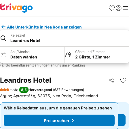
Favoriten
Einlog
Me
Alle Unterkünfte in Nea Roda anzeigen
Reiseziel
Leandros Hotel
An-/Abreise
Gäste und Zimmer
Daten wählen
2 Gäste, 1 Zimmer
So beeinflussen Zahlungen an uns unser Ranking
Leandros Hotel
Teilen
Zu
Hotel
8,5
Hervorragend
(
637 Bewertungen
)
3 Sterne
Δήμος Αριστοτέλη, 63075, Nea Roda, Griechenland
Wähle Reisedaten aus, um die genauen Preise zu sehen
Wähle Reisedaten aus, um die genauen Preise zu sehen
Preise sehen
Preise sehen