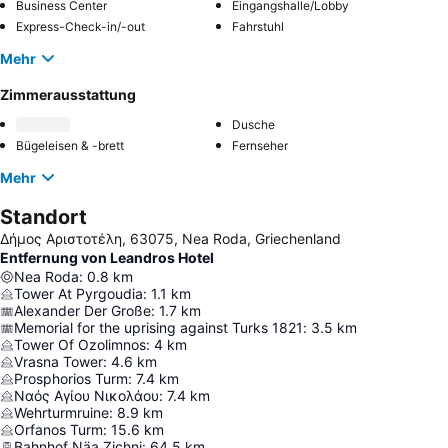
Business Center
Eingangshalle/Lobby
Express-Check-in/-out
Fahrstuhl
Mehr
Zimmerausstattung
Dusche
Bügeleisen & -brett
Fernseher
Mehr
Standort
Δήμος Αριστοτέλη, 63075, Nea Roda, Griechenland
Entfernung von Leandros Hotel
Nea Roda
:
0.8
km
Tower At Pyrgoudia
:
1.1
km
Alexander Der Große
:
1.7
km
Memorial for the uprising against Turks 1821
:
3.5
km
Tower Of Ozolimnos
:
4
km
Vrasna Tower
:
4.6
km
Prosphorios Turm
:
7.4
km
Ναός Αγίου Νικολάου
:
7.4
km
Wehrturmruine
:
8.9
km
Orfanos Turm
:
15.6
km
Bahnhof Näa Zichni
:
64.5
km