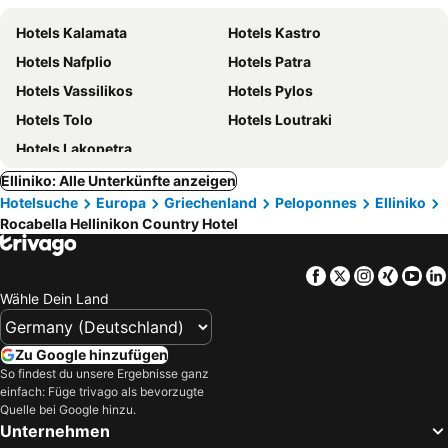
Hotels Kalamata
Hotels Kastro
Hotels Nafplio
Hotels Patra
Hotels Vassilikos
Hotels Pylos
Hotels Tolo
Hotels Loutraki
Hotels Lakopetra
Elliniko: Alle Unterkünfte anzeigen
Hotelsuche
Europa
Griechenland
Peloponnes
Elliniko
Rocabella Hellinikon Country Hotel
Facebook
Twitter
Instagra
Xing
Yo
Wähle Dein Land
Zu Google hinzufügen
So findest du unsere Ergebnisse ganz
einfach: Füge trivago als bevorzugte
Quelle bei Google hinzu.
Unternehmen