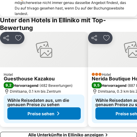
möglicherweise nicht immer genau dasselbe Angebot findest, das
Du auf trivago gesehen hast, wenn Du auf der Buchungswebsite
landest.
Unter den Hotels in Elliniko mit Top-
Bewertung
Teilen
Zu Favoriten hinzufügen
Teilen
Zu Favoriten
Hotel
Hotel
3 Sterne
Guesthouse Kazakou
Nerida Boutique H
9,2
9,5
Hervorragend
(
482 Bewertungen
)
Hervorragend
(
887 
Dimitsana, 0.1 km bis Zentrum
Dimitsana, 0.3 km bis
Wähle Reisedaten aus, um die
Wähle Reisedaten a
genauen Preise zu sehen
genauen Preise zu 
Preise sehen
Preise se
Alle Unterkünfte in Elliniko anzeigen