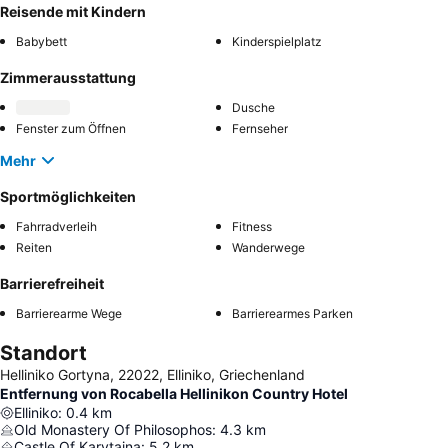
Reisende mit Kindern
Babybett
Kinderspielplatz
Zimmerausstattung
Dusche
Fenster zum Öffnen
Fernseher
Mehr
Sportmöglichkeiten
Fahrradverleih
Fitness
Reiten
Wanderwege
Barrierefreiheit
Barrierearme Wege
Barrierearmes Parken
Standort
Helliniko Gortyna, 22022, Elliniko, Griechenland
Entfernung von Rocabella Hellinikon Country Hotel
Elliniko
:
0.4
km
Old Monastery Of Philosophos
:
4.3
km
Castle Of Karytaina
:
5.2
km