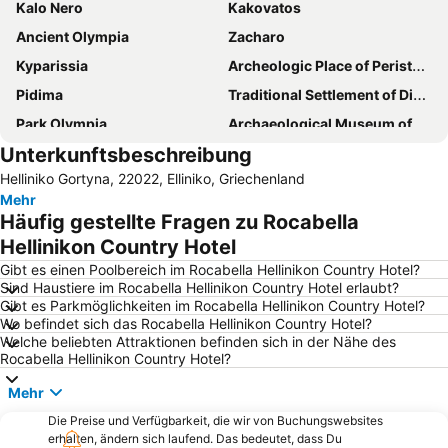
Kalo Nero
Kakovatos
Ancient Olympia
Zacharo
Kyparissia
Archeologic Place of Peristeria
Pidima
Traditional Settlement of Dimitsana
Park Olympia
Archaeological Museum of Olympia
Unterkunftsbeschreibung
Traditional Settlement of Zatouna
Arcadian Orchomenus
Helliniko Gortyna, 22022, Elliniko, Griechenland
Artemisia
Mehr
Häufig gestellte Fragen zu Rocabella
Hellinikon Country Hotel
Gibt es einen Poolbereich im Rocabella Hellinikon Country Hotel?
Sind Haustiere im Rocabella Hellinikon Country Hotel erlaubt?
Gibt es Parkmöglichkeiten im Rocabella Hellinikon Country Hotel?
Wo befindet sich das Rocabella Hellinikon Country Hotel?
Welche beliebten Attraktionen befinden sich in der Nähe des
Rocabella Hellinikon Country Hotel?
Mehr
Die Preise und Verfügbarkeit, die wir von Buchungswebsites
erhalten, ändern sich laufend. Das bedeutet, dass Du