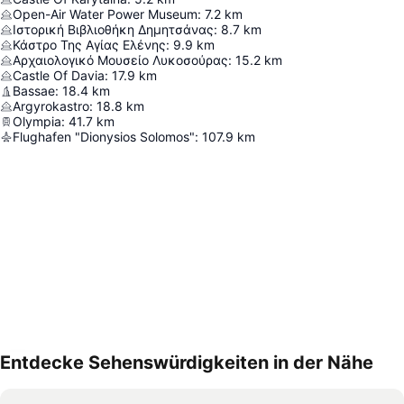
Open-Air Water Power Museum
:
7.2
km
Ιστορική Βιβλιοθήκη Δημητσάνας
:
8.7
km
Κάστρο Της Αγίας Ελένης
:
9.9
km
Αρχαιολογικό Μουσείο Λυκοσούρας
:
15.2
km
Castle Of Davia
:
17.9
km
Bassae
:
18.4
km
Argyrokastro
:
18.8
km
Olympia
:
41.7
km
Flughafen "Dionysios Solomos"
:
107.9
km
Entdecke Sehenswürdigkeiten in der Nähe
Karte vergrößern