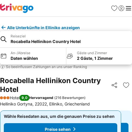
Favoriten
Einlog
Me
Alle Unterkünfte in Elliniko anzeigen
Reiseziel
Rocabella Hellinikon Country Hotel
An-/Abreise
Gäste und Zimmer
Daten wählen
2 Gäste, 1 Zimmer
So beeinflussen Zahlungen an uns unser Ranking
Rocabella Hellinikon Country
Hotel
Teilen
Zu
Hotel
9,0
Hervorragend
(
216 Bewertungen
)
3 Sterne
Helliniko Gortyna, 22022, Elliniko, Griechenland
Wähle Reisedaten aus, um die genauen Preise zu sehen
Wähle Reisedaten aus, um die genauen Preise zu sehen
Preise sehen
Preise sehen