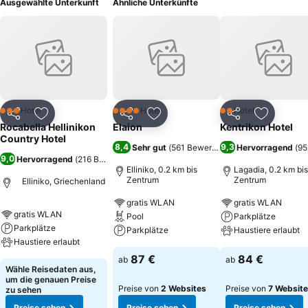
Ausgewählte Unterkunft
Ähnliche Unterkünfte
Hotel
Hotel
Hotel
3 Sterne
4 Sterne
2 Sterne
Teilen
Zu Favoriten hinzufügen
Teilen
Zu Favoriten hinzufügen
Teilen
Zu Favor
Rocabella Hellinikon
Elaion
Kentrikon Hotel
Country Hotel
8,4
9,3
Sehr gut
(
561 Bewertungen
Hervorragend
)
(
95
9,0
Hervorragend
(
216 Bewertungen
)
Elliniko, 0.2 km bis
Lagadia, 0.2 km bis
Zentrum
Zentrum
Elliniko, Griechenland
gratis WLAN
gratis WLAN
gratis WLAN
Pool
Parkplätze
Parkplätze
Parkplätze
Haustiere erlaubt
Haustiere erlaubt
87 €
84 €
ab
ab
Wähle Reisedaten aus,
um die genauen Preise
Preise von
2 Websites
Preise von
7 Websit
zu sehen
Preise sehen
Preise sehen
Preise sehen