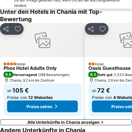
Du auf trivago gesehen hast, wenn Du auf der Buchungswebsite
landest.
Kolymbari
KTEL Chanion - Rethimnou
Unter den Hotels in Chania mit Top-
Cretan Wine Festival
KTEL Chanion
Bewertung
Municipal Regional Theatre of Crete
Chania Rock Festival
Teilen
Zu Favoriten hinzufügen
Teilen
Zu Favoriten
Rodakino
Misiria
Souda
1866 Plateia
KTEL Chanion - Rethimnou
Historical Archive of Creta
Lissos
Kaliviani
Hotel
Hotel
4 Sterne
2 Sterne
Phos Hotel Adults Only
Beach of Fragokastello
Rethymno Gallos Stadium
Oasis Guesthouse
9,5
8,3
Hervorragend
(
288 Bewertungen
)
Sehr gut
(
1.333 Bew
Chania, 9.2 km bis Zentrum
Chania, 2.8 km bis Ze
105 €
72 €
ab
ab
Preise von
12 Websites
Preise von
4 Websit
Preise sehen
Preise se
Alle Unterkünfte in Chania anzeigen
Andere Unterkünfte in Chania