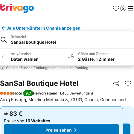
Favoriten
Einlog
Me
Alle Unterkünfte in Chania anzeigen
Reiseziel
SanSal Boutique Hotel
An-/Abreise
Gäste und Zimmer
Daten wählen
2 Gäste, 1 Zimmer
So beeinflussen Zahlungen an uns unser Ranking
SanSal Boutique Hotel
Teilen
Zu
Hotel
9,7
Hervorragend
(
1.455 Bewertungen
)
4 Sterne
Ακτή Κανάρη, Meletiou Metaxaki &, 73131, Chania, Griechenland
83 €
83 €
ab
ab
Preise von
16 Websites
Preise von
16 Websites
Preise sehen
Preise sehen