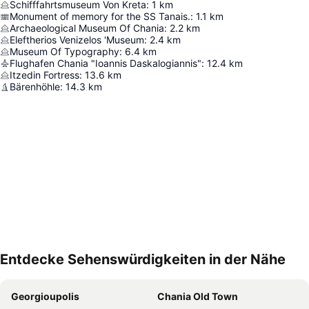
Schifffahrtsmuseum Von Kreta
:
1
km
Monument of memory for the SS Tanais.
:
1.1
km
Archaeological Museum Of Chania
:
2.2
km
Eleftherios Venizelos 'Museum
:
2.4
km
Museum Of Typography
:
6.4
km
Flughafen Chania "Ioannis Daskalogiannis"
:
12.4
km
Itzedin Fortress
:
13.6
km
Bärenhöhle
:
14.3
km
Entdecke Sehenswürdigkeiten in der Nähe
Karte vergrößern
Georgioupolis
Chania Old Town