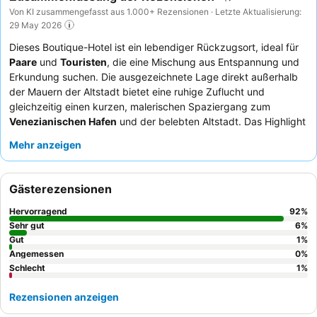
Von KI zusammengefasst aus 1.000+ Rezensionen · Letzte Aktualisierung:
29 May 2026
Dieses Boutique-Hotel ist ein lebendiger Rückzugsort, ideal für
Paare
und
Touristen
, die eine Mischung aus Entspannung und
Erkundung suchen. Die ausgezeichnete Lage direkt außerhalb
der Mauern der Altstadt bietet eine ruhige Zuflucht und
gleichzeitig einen kurzen, malerischen Spaziergang zum
Venezianischen Hafen
und der belebten Altstadt. Das Highlight
des Anwesens ist der prächtige
Infinity-Pool auf dem Dach
mit
Mehr anzeigen
Bar, der einen atemberaubenden 360-Grad-Blick bietet. Die
Gäste loben durchweg das außergewöhnlich freundliche und
aufmerksame Personal, wobei das
Frühstücksbuffet
für seine
Gästerezensionen
Qualität, Vielfalt und lokalen Produkte hoch gelobt wird. Für ein
noch besseres Erlebnis empfiehlt es sich, ein Zimmer mit
Hervorragend
92
%
privatem beheiztem Pool
für ganzjährigen Genuss zu buchen.
Sehr gut
6
%
Gut
1
%
Angemessen
0
%
Schlecht
1
%
Rezensionen anzeigen