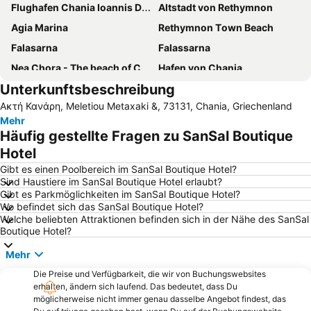
Flughafen Chania Ioannis Daskalogiannis
Altstadt von Rethymnon
Agia Marina
Rethymnon Τown Beach
Falasarna
Falassarna
Nea Chora - The beach of Chania
Hafen von Chania
Unterkunftsbeschreibung
Balos
Festung Frangokastello
Ακτή Κανάρη, Meletiou Metaxaki &, 73131, Chania, Griechenland
Beach of Almyrides
Kavros
Mehr
Nea Chora - Synoikia
Platanias beach
Häufig gestellte Fragen zu SanSal Boutique
Kissamos Port
Kalathas Beach
Hotel
Agia Roumeli
Stavros
Gibt es einen Poolbereich im SanSal Boutique Hotel?
Sind Haustiere im SanSal Boutique Hotel erlaubt?
Beach of Marathi
Kournas See
Gibt es Parkmöglichkeiten im SanSal Boutique Hotel?
Wo befindet sich das SanSal Boutique Hotel?
Maritime Museum of Creta
Sfinari
Welche beliebten Attraktionen befinden sich in der Nähe des SanSal
Venezianischer Hafen
Kalives
Boutique Hotel?
Platanias
Agii Apostoli
Mehr
Halepa
Kalamaki
Die Preise und Verfügbarkeit, die wir von Buchungswebsites
erhalten, ändern sich laufend. Das bedeutet, dass Du
Gerani
Beach of Maleme
möglicherweise nicht immer genau dasselbe Angebot findest, das
Samaria Gorge
Beach of Stalos