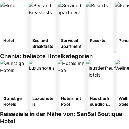
Hotel
Bed and
Serviced
Resorts
Pens
Breakfasts
apartment
Chania: beliebte Hotelkategorien
Günstige
Luxushote
Hotels mit
Haustierfr
Well
Hotels
ls
Pool
eundliche
otels
Hotels
Reiseziele in der Nähe von: SanSal Boutique
Hotel