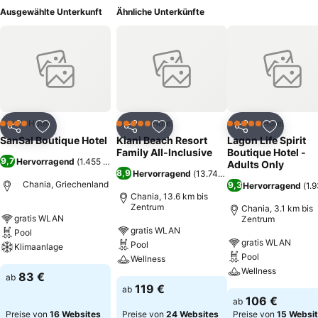
Ausgewählte Unterkunft
Ähnliche Unterkünfte
Hotel
Hotel
Hotel
4 Sterne
5 Sterne
5 Sterne
Teilen
Zu Favoriten hinzufügen
Teilen
Zu Favoriten hinzufügen
Teilen
Zu Favor
SanSal Boutique Hotel
Kiani Beach Resort
Lagon Life Spirit
Family All-Inclusive
Boutique Hotel -
9,7
Hervorragend
(
1.455 Bewertungen
)
Adults Only
8,9
Hervorragend
(
13.749 Bewertungen
)
Chania, Griechenland
9,3
Hervorragend
(
1.
Chania, 13.6 km bis
Zentrum
Chania, 3.1 km bis
gratis WLAN
Zentrum
gratis WLAN
Pool
gratis WLAN
Pool
Klimaanlage
Pool
Wellness
Wellness
83 €
ab
119 €
ab
106 €
ab
Preise von
16 Websites
Preise von
24 Websites
Preise von
15 Websi