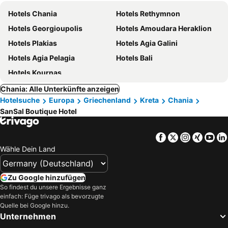
Hotels Chania
Hotels Rethymnon
Hotels Georgioupolis
Hotels Amoudara Heraklion
Hotels Plakias
Hotels Agia Galini
Hotels Agia Pelagia
Hotels Bali
Hotels Kournas
Chania: Alle Unterkünfte anzeigen
Hotelsuche
Europa
Griechenland
Kreta
Chania
SanSal Boutique Hotel
Facebook
Twitter
Instagra
Xing
Yo
Wähle Dein Land
Zu Google hinzufügen
So findest du unsere Ergebnisse ganz
einfach: Füge trivago als bevorzugte
Quelle bei Google hinzu.
Unternehmen