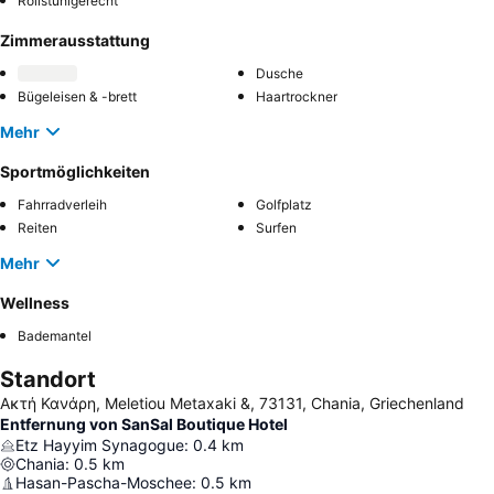
Rollstuhlgerecht
Zimmerausstattung
Dusche
Bügeleisen & -brett
Haartrockner
Mehr
Sportmöglichkeiten
Fahrradverleih
Golfplatz
Reiten
Surfen
Mehr
Wellness
Bademantel
Standort
Ακτή Κανάρη, Meletiou Metaxaki &, 73131, Chania, Griechenland
Entfernung von SanSal Boutique Hotel
Etz Hayyim Synagogue
:
0.4
km
Chania
:
0.5
km
Hasan-Pascha-Moschee
:
0.5
km