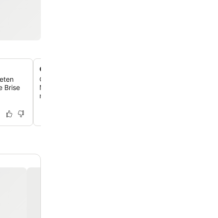
Gastropub mit regionaler, saisonaler Speisekarte
ieten
Genieße hochwertige Hausmannskost zum Frühstück u
 Brise
Mittagessen im hauseigenen Gastropub, mit Gerichten 
regionalen, saisonalen Zutaten.