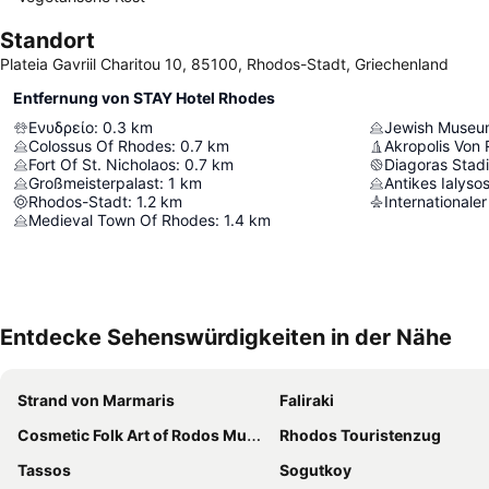
Standort
Plateia Gavriil Charitou 10, 85100, Rhodos-Stadt, Griechenland
Entfernung von STAY Hotel Rhodes
Ενυδρείο
:
0.3
km
Jewish Museu
Colossus Of Rhodes
:
0.7
km
Akropolis Von
Fort Of St. Nicholaos
:
0.7
km
Diagoras Stad
Großmeisterpalast
:
1
km
Antikes Ialyso
Rhodos-Stadt
:
1.2
km
Medieval Town Of Rhodes
:
1.4
km
Entdecke Sehenswürdigkeiten in der Nähe
Strand von Marmaris
Faliraki
Cosmetic Folk Art of Rodos Museum
Rhodos Touristenzug
Tassos
Sogutkoy