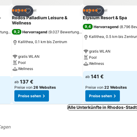
ügen
Zu Favoriten hinzufügen
Zu Favoriten hinz
Hotel
Hotel
5 Sterne
5 Sterne
Teilen
Teilen
-
Rodos Palladium Leisure &
Elysium Resort & Spa
Wellness
9,4
Hervorragend
(
8.796 Be
9,2
rtungen
)
Hervorragend
(
9.027 Bewertungen
)
Kallithea, 0.5 km bis Zentru
Kallithea, 0.1 km bis Zentrum
gratis WLAN
gratis WLAN
Pool
Pool
Wellness
Wellness
141 €
ab
137 €
ab
Preise von
26 Websites
Preise von
22 Websites
Preise sehen
Preise sehen
Alle Unterkünfte in Rhodos-Stad
 Tagen