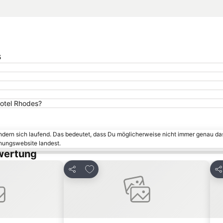
s
Hotel Rhodes?
ändern sich laufend. Das bedeutet, dass Du möglicherweise nicht immer genau da
chungswebsite landest.
ewertung
inzufügen
Zu Favoriten hinzufügen
Teilen
Te