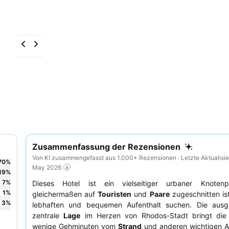
Zusammenfassung der Rezensionen
Von KI zusammengefasst aus 1.000+ Rezensionen · Letzte Aktualisie
70
%
May 2026
19
%
7
%
Dieses Hotel ist ein vielseitiger urbaner Knoten
1
%
gleichermaßen auf
Touristen
und
Paare
zugeschnitten ist
3
%
lebhaften und bequemen Aufenthalt suchen. Die ausg
zentrale
Lage
im Herzen von Rhodos-Stadt bringt die
wenige Gehminuten vom
Strand
und anderen wichtigen At