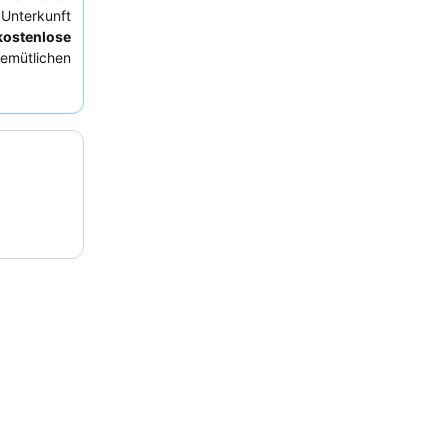
Unterkunft
kostenlose
mütlichen
rchweg das
, das eine
ück bis zu
s Erlebnis
 Meerblick