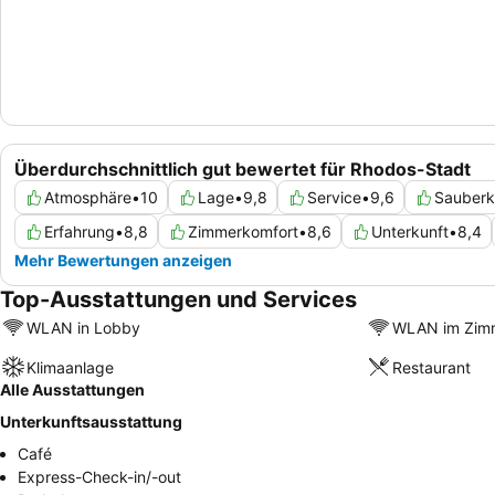
Überdurchschnittlich gut bewertet für Rhodos-Stadt
Atmosphäre
•
10
Lage
•
9,8
Service
•
9,6
Sauberk
Erfahrung
•
8,8
Zimmerkomfort
•
8,6
Unterkunft
•
8,4
Mehr Bewertungen anzeigen
Top-Ausstattungen und Services
WLAN in Lobby
WLAN im Zim
Klimaanlage
Restaurant
Alle Ausstattungen
Unterkunftsausstattung
Café
Express-Check-in/-out