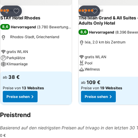
Zu Favoriten hinzufügen
Zu Favoriten hinzuf
Hotel
Hotel
3 Sterne
5 Sterne
Teilen
Teilen
STAY Hotel Rhodes
The Ixian Grand & All Suites 
Adults Only Hotel
8,6
Hervorragend
(
3.780 Bewertungen
)
8,6
Hervorragend
(
8.396 Bewe
Rhodos-Stadt, Griechenland
Ixia, 2.0 km bis Zentrum
gratis WLAN
gratis WLAN
Parkplätze
Pool
Klimaanlage
Wellness
38 €
ab
109 €
ab
Preise von
13 Websites
Preise von
19 Websites
Preise sehen
Preise sehen
Preistrend
Basierend auf den niedrigsten Preisen auf trivago in den letzten 30
0 €