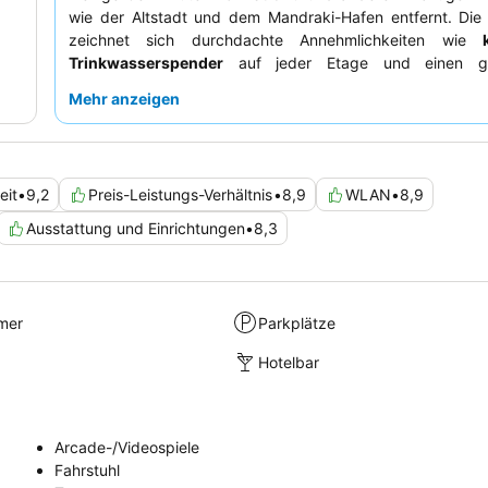
wie der Altstadt und dem Mandraki-Hafen entfernt. Die 
zeichnet sich durchdachte Annehmlichkeiten wie
Trinkwasserspender
auf jeder Etage und einen ge
Loungebereich zur Entspannung aus. Die Gäste loben du
Mehr anzeigen
außergewöhnliche Personal und das Gastropub des Hotels
vielfältige und preisgünstige Speisekarte vom Frühst
Cocktails bietet. Für diejenigen, die ein malerischere
wünschen, ist die Buchung eines Zimmers mit
Balkon
und
eit
•
9,2
Preis-Leistungs-Verhältnis
•
8,9
WLAN
•
8,9
sehr zu empfehlen.
Ausstattung und Einrichtungen
•
8,3
mer
Parkplätze
Hotelbar
Arcade-/Videospiele
Fahrstuhl