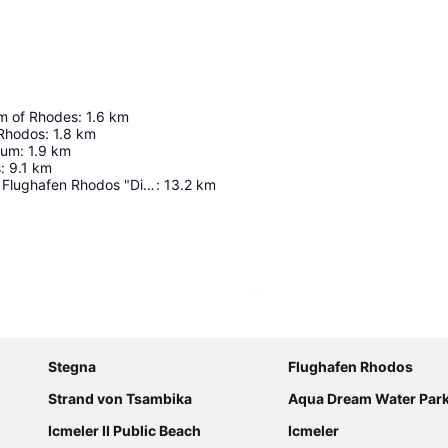
m of Rhodes
:
1.6
km
 Rhodos
:
1.8
km
ium
:
1.9
km
s
:
9.1
km
Internationaler Flughafen Rhodos "Diagoras"
:
13.2
km
Karte vergrößern
Stegna
Flughafen Rhodos
Strand von Tsambika
Aqua Dream Water Par
Icmeler II Public Beach
Icmeler