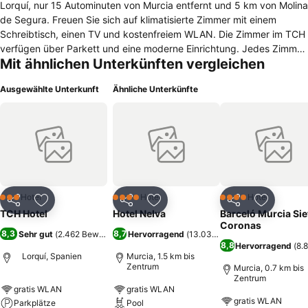
Lorquí, nur 15 Autominuten von Murcia entfernt und 5 km von Molina
de Segura. Freuen Sie sich auf klimatisierte Zimmer mit einem
Schreibtisch, einen TV und kostenfreiem WLAN. Die Zimmer im TCH
verfügen über Parkett und eine moderne Einrichtung. Jedes Zimmer
Mit ähnlichen Unterkünften vergleichen
ist mit einem Bügeleisen/-brett und ein eigenes Bad. Das
hoteleigene Restaurant serviert traditionelle spanische Gerichte und
Ausgewählte Unterkunft
Ähnliche Unterkünfte
ein Buffetrestaurant nebenan. In der Café-Bar erhalten Sie Snacks
und Getränke den ganzen Tag über. In knapp 1 Fahrstunde
erreichen Sie das Mar Menor, ein beliebtes Ziel für Wassersport.
Flughafen Murcia San Javier erreichen Sie nach etwa 55
Autominuten entfernt.
Hotel
Hotel
Hotel
3 Sterne
4 Sterne
4 Sterne
Teilen
Zu Favoriten hinzufügen
Teilen
Zu Favoriten hinzufügen
Teilen
Zu Favor
TCH Hotel
Hotel Nelva
Barceló Murcia Sie
Coronas
8,3
8,7
Sehr gut
(
2.462 Bewertungen
Hervorragend
)
(
13.034 Bewertungen
)
8,8
Hervorragend
(
8.
Lorquí, Spanien
Murcia, 1.5 km bis
Zentrum
Murcia, 0.7 km bis
Zentrum
gratis WLAN
gratis WLAN
gratis WLAN
Parkplätze
Pool