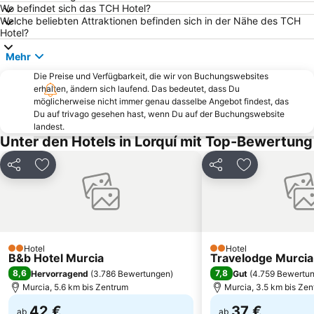
Plaza de las Flores - Santa Catalina
Casino
Wo befindet sich das TCH Hotel?
Welche beliebten Attraktionen befinden sich in der Nähe des TCH
Aljucer
Valladolises y Lo Jurado
Hotel?
Salto del usero
Casa-Museo Don Pepe Marsilla - Bullas 1900
Mehr
El Pescador
Las Higuericas
Die Preise und Verfügbarkeit, die wir von Buchungswebsites
erhalten, ändern sich laufend. Das bedeutet, dass Du
möglicherweise nicht immer genau dasselbe Angebot findest, das
Du auf trivago gesehen hast, wenn Du auf der Buchungswebsite
landest.
Unter den Hotels in Lorquí mit Top-Bewertung
Teilen
Zu Favoriten hinzufügen
Teilen
Zu Favoriten
Hotel
Hotel
2 Sterne
2 Sterne
B&b Hotel Murcia
Travelodge Murcia
8,6
7,8
Hervorragend
(
3.786 Bewertungen
)
Gut
(
4.759 Bewertu
Murcia, 5.6 km bis Zentrum
Murcia, 3.5 km bis Ze
42 €
37 €
ab
ab