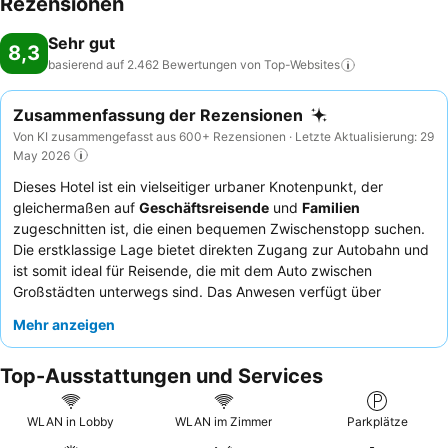
Rezensionen
Sehr gut
8,3
basierend auf 2.462 Bewertungen von
Top-Websites
Zusammenfassung der Rezensionen
Von KI zusammengefasst aus 600+ Rezensionen · Letzte Aktualisierung: 29
May 2026
Dieses Hotel ist ein vielseitiger urbaner Knotenpunkt, der
gleichermaßen auf
Geschäftsreisende
und
Familien
zugeschnitten ist, die einen bequemen Zwischenstopp suchen.
Die erstklassige Lage bietet direkten Zugang zur Autobahn und
ist somit ideal für Reisende, die mit dem Auto zwischen
Großstädten unterwegs sind. Das Anwesen verfügt über
ausreichend
kostenlose überdachte Parkplätze
, einschließlich
Mehr anzeigen
sicherer Tiefgaragenoptionen, und einen speziellen
Spielbereich für Kinder
. Gäste loben stets die
Top-Ausstattungen und Services
außergewöhnliche Herzlichkeit und Effizienz des Personals, und
der Abendessenservice wird häufig für sein hervorragendes
Preis-Leistungs-Verhältnis und seine Qualität hervorgehoben.
WLAN in Lobby
WLAN im Zimmer
Parkplätze
Für einen ruhigeren Aufenthalt sollten Gäste ein Zimmer