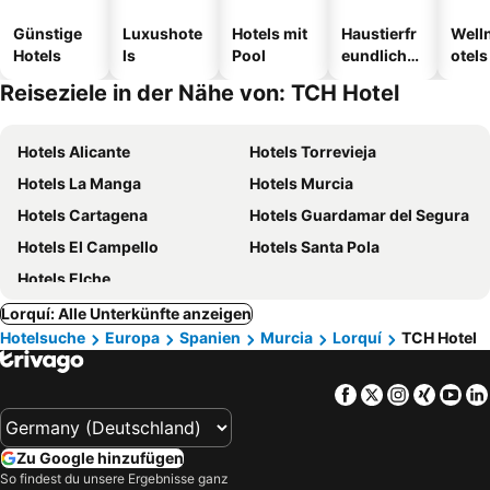
Günstige
Luxushote
Hotels mit
Haustierfr
Well
Hotels
ls
Pool
eundliche
otels
Hotels
Reiseziele in der Nähe von: TCH Hotel
Hotels Alicante
Hotels Torrevieja
Hotels La Manga
Hotels Murcia
Hotels Cartagena
Hotels Guardamar del Segura
Hotels El Campello
Hotels Santa Pola
Hotels Elche
Lorquí: Alle Unterkünfte anzeigen
Hotelsuche
Europa
Spanien
Murcia
Lorquí
TCH Hotel
Facebook
Twitter
Instagra
Xing
Yo
Zu Google hinzufügen
So findest du unsere Ergebnisse ganz