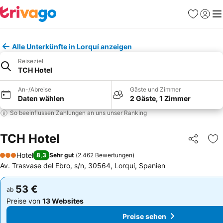
Favoriten
Einlog
Me
Alle Unterkünfte in Lorquí anzeigen
Reiseziel
TCH Hotel
An-/Abreise
Gäste und Zimmer
Daten wählen
2 Gäste, 1 Zimmer
So beeinflussen Zahlungen an uns unser Ranking
TCH Hotel
Teilen
Zu
Hotel
8,3
Sehr gut
(
2.462 Bewertungen
)
3 Sterne
Av. Trasvase del Ebro, s/n, 30564, Lorquí, Spanien
53 €
53 €
ab
ab
Preise von
13 Websites
Preise von
13 Websites
Preise sehen
Preise sehen