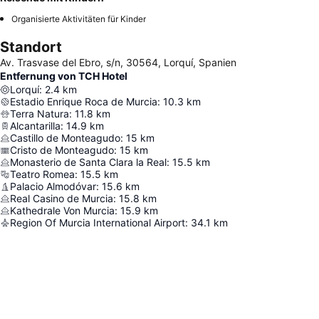
Organisierte Aktivitäten für Kinder
Standort
Av. Trasvase del Ebro, s/n, 30564, Lorquí, Spanien
Entfernung von TCH Hotel
Lorquí
:
2.4
km
Estadio Enrique Roca de Murcia
:
10.3
km
Terra Natura
:
11.8
km
Alcantarilla
:
14.9
km
Castillo de Monteagudo
:
15
km
Cristo de Monteagudo
:
15
km
Monasterio de Santa Clara la Real
:
15.5
km
Teatro Romea
:
15.5
km
Palacio Almodóvar
:
15.6
km
Real Casino de Murcia
:
15.8
km
Kathedrale Von Murcia
:
15.9
km
Region Of Murcia International Airport
:
34.1
km