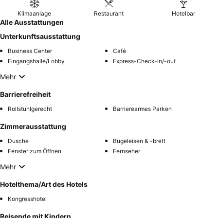
anfordern, das nicht zur Autobahn ausgerichtet ist.
Klimaanlage
Restaurant
Hotelbar
Alle Ausstattungen
Unterkunftsausstattung
Business Center
Café
Eingangshalle/Lobby
Express-Check-in/-out
Mehr
Barrierefreiheit
Rollstuhlgerecht
Barrierearmes Parken
Zimmerausstattung
Dusche
Bügeleisen & -brett
Fenster zum Öffnen
Fernseher
Mehr
Hotelthema/Art des Hotels
Kongresshotel
Reisende mit Kindern