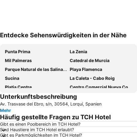
Entdecke Sehenswürdigkeiten in der Nähe
Karte vergrößern
Punta Prima
La Zenia
Mil Palmeras
Catedral de Murcia
Parque Natural de las Salinas de La Mata-Torrevieja
Playa Flamenca
Sucina
La Caleta - Cabo Roig
Platja Centre
Centro Comercial Nueva Condomina
Unterkunftsbeschreibung
San Bartolomé
Semana Santa de Murcia
Av. Trasvase del Ebro, s/n, 30564, Lorquí, Spanien
El Carmen
Algezares
Mehr
La Glea o Campoamor
Torre Vigía Campo de la Horadada
Häufig gestellte Fragen zu TCH Hotel
Terra Natura
Los Baños Romanos
Gibt es einen Poolbereich im TCH Hotel?
Sind Haustiere im TCH Hotel erlaubt?
El Ranero
Paseo del Malecón
Gibt es Parkmöglichkeiten im TCH Hotel?