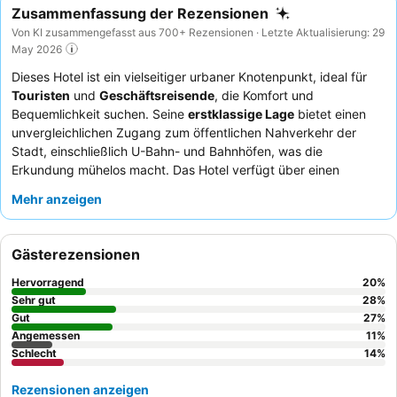
Zusammenfassung der Rezensionen
Von KI zusammengefasst aus 700+ Rezensionen · Letzte Aktualisierung: 29
May 2026
Dieses Hotel ist ein vielseitiger urbaner Knotenpunkt, ideal für
Touristen
und
Geschäftsreisende
, die Komfort und
Bequemlichkeit suchen. Seine
erstklassige Lage
bietet einen
unvergleichlichen Zugang zum öffentlichen Nahverkehr der
Stadt, einschließlich U-Bahn- und Bahnhöfen, was die
Erkundung mühelos macht. Das Hotel verfügt über einen
Innenpool
und ein
Fitnesscenter
, die hervorragende
Mehr anzeigen
Möglichkeiten zur Entspannung und zur Aufrechterhaltung der
Routine bieten. Die Gäste loben stets das
aufmerksame
Personal
und das
hochwertige Frühstücksbuffet
mit frischem
Gästerezensionen
Obst, Gebäck und traditionellen portugiesischen Spezialitäten.
Für ein ruhigeres Erlebnis empfiehlt es sich, ein Zimmer mit
Hervorragend
20
%
Gartenblick anzufragen.
Sehr gut
28
%
Gut
27
%
Angemessen
11
%
Schlecht
14
%
Rezensionen anzeigen