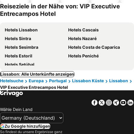
Hotels
Reiseziele in der Nähe von: VIP Executive
Entrecampos Hotel
Hotels Lissabon
Hotels Cascais
Hotels Sintra
Hotels Nazaré
Hotels Sesimbra
Hotels Costa de Caparica
Hotels Estoril
Hotels Peniché
Hotels Setúbal
Lissabon: Alle Unterkünfte anzeigen
Hotelsuche
Europa
Portugal
Lissabon Küste
Lissabon
VIP Executive Entrecampos Hotel
Facebook
Twitter
Instagra
Xing
Yo
Wähle Dein Land
Zu Google hinzufügen
So findest du unsere Ergebnisse ganz