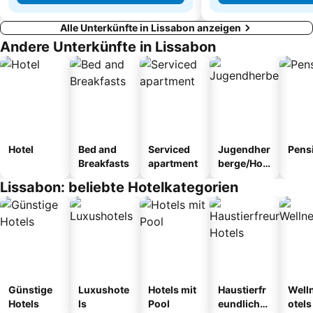
Alle Unterkünfte in Lissabon anzeigen
Andere Unterkünfte in Lissabon
Hotel
Bed and
Serviced
Jugendher
Pens
Breakfasts
apartment
berge/Hos
tel
Lissabon: beliebte Hotelkategorien
Günstige
Luxushote
Hotels mit
Haustierfr
Well
Hotels
ls
Pool
eundliche
otels