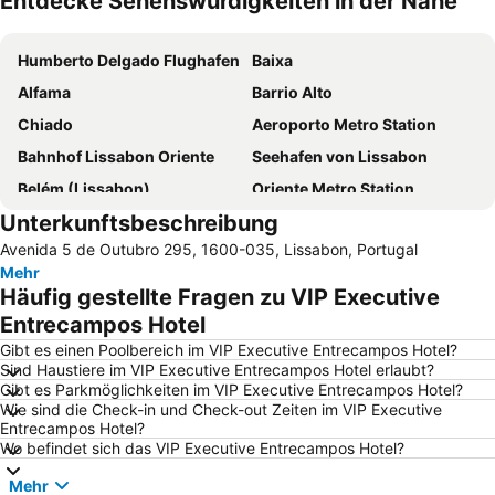
Entdecke Sehenswürdigkeiten in der Nähe
Karte vergrößern
Humberto Delgado Flughafen
Baixa
Alfama
Barrio Alto
Chiado
Aeroporto Metro Station
Bahnhof Lissabon Oriente
Seehafen von Lissabon
Belém (Lissabon)
Oriente Metro Station
Unterkunftsbeschreibung
Baixa-Chiado Metro Station
Rossio-Platz
Avenida 5 de Outubro 295, 1600-035, Lissabon, Portugal
Benfica
MEO Arena
Mehr
Parque das Nações
Avenida da Liberdade
Häufig gestellte Fragen zu VIP Executive
Algés Beach
Internationale Messe von Lissabon
Entrecampos Hotel
Platz Marques de Pombal
Ericeira beach
Gibt es einen Poolbereich im VIP Executive Entrecampos Hotel?
Sind Haustiere im VIP Executive Entrecampos Hotel erlaubt?
Praca do Comércio
Caparica beach
Gibt es Parkmöglichkeiten im VIP Executive Entrecampos Hotel?
Wie sind die Check-in und Check-out Zeiten im VIP Executive
São Miguel
Praia das Azenhas do Mar
Entrecampos Hotel?
Saldanha Metro Station
Santos-o-Velho
Wo befindet sich das VIP Executive Entrecampos Hotel?
Albufeira Lagoon
Lisboa
Mehr