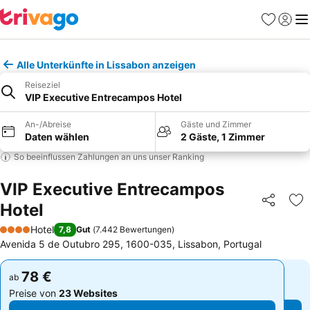
Favoriten
Einlog
Me
Alle Unterkünfte in Lissabon anzeigen
Reiseziel
VIP Executive Entrecampos Hotel
An-/Abreise
Gäste und Zimmer
Daten wählen
2 Gäste, 1 Zimmer
So beeinflussen Zahlungen an uns unser Ranking
VIP Executive Entrecampos
Hotel
Teilen
Zu
Hotel
7,8
Gut
(
7.442 Bewertungen
)
4 Sterne
Avenida 5 de Outubro 295, 1600-035, Lissabon, Portugal
78 €
78 €
ab
ab
Preise von
23 Websites
Preise von
23 Websites