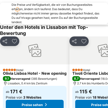
Bahnhof Lissabon Santa Apolónia
Rossio Metro Station
Die Preise und Verfügbarkeit, die wir von Buchungswebsites
erhalten, ändern sich laufend. Das bedeutet, dass Du
Cais do Sodré Metro Station
Tróia Beach
möglicherweise nicht immer genau dasselbe Angebot findest, das
Estádio da Luz
Alameda Metro Station
Du auf trivago gesehen hast, wenn Du auf der Buchungswebsite
landest.
Galapinhos Beach
Kongresszentrum Lissabon
Unter den Hotels in Lissabon mit Top-
Lumiar
Carcavelos
Bewertung
Aufzug 'San Justa'
Praia de Carcavelos
Teilen
Zu Favoriten hinzufügen
Teilen
Zu Favoriten
Jardim do Principe Real
Park Eduardo VII.
Santa Apolónia Metro Station
Piscinas da Praia das Maçãs
Santa Cruz beach
Park der Nationen
Lisbon Orient Station
Big Guincho beach
Hotel
Hotel
5 Sterne
4 Sterne
Olivia Lisboa Hotel - New opening
Lissabon Zoo
de São Pedro do Estoril
Tivoli Oriente Lisb
9,1
8,7
Hervorragend
(
385 Bewertungen
)
Hervorragend
(
18.0
Lissabon, 0.4 km bis Zentrum
2.7 km bis Humberto D
171 €
115 €
ab
ab
Preise von
3 Websites
Preise von
18 Websi
Preise sehen
Preise se