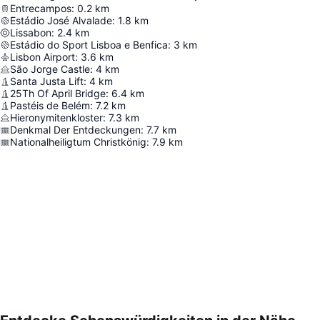
Entrecampos
:
0.2
km
Estádio José Alvalade
:
1.8
km
Lissabon
:
2.4
km
Estádio do Sport Lisboa e Benfica
:
3
km
Lisbon Airport
:
3.6
km
São Jorge Castle
:
4
km
Santa Justa Lift
:
4
km
25Th Of April Bridge
:
6.4
km
Pastéis de Belém
:
7.2
km
Hieronymitenkloster
:
7.3
km
Denkmal Der Entdeckungen
:
7.7
km
Nationalheiligtum Christkönig
:
7.9
km