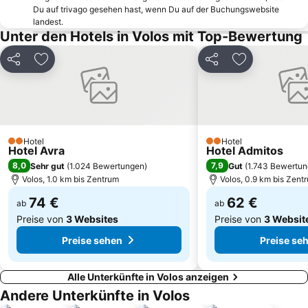
Sotiritsa
Kanatadika
Du auf trivago gesehen hast, wenn Du auf der Buchungswebsite
landest.
Mikri Banana
Velika
Unter den Hotels in Volos mit Top-Bewertung
Orei
Agia Paraskevi
Vassilias
Teilen
Zu Favoriten hinzufügen
Teilen
Zu Favoriten
Hotel
Hotel
2 Sterne
2 Sterne
Hotel Avra
Hotel Admitos
8,0
7,9
Sehr gut
(
1.024 Bewertungen
)
Gut
(
1.743 Bewertu
Volos, 1.0 km bis Zentrum
Volos, 0.9 km bis Zent
74 €
62 €
ab
ab
Preise von
3 Websites
Preise von
3 Websit
Preise sehen
Preise se
Alle Unterkünfte in Volos anzeigen
Andere Unterkünfte in Volos