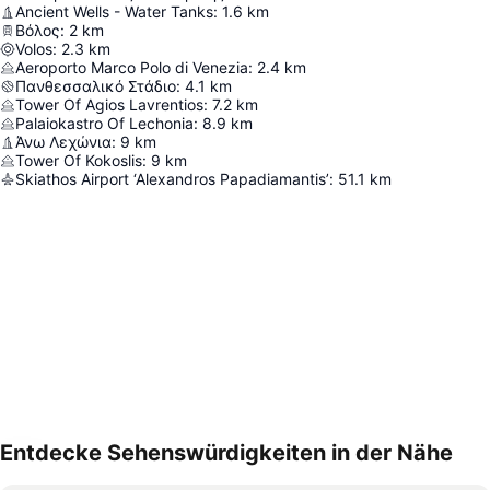
Ancient Wells - Water Tanks
:
1.6
km
Βόλος
:
2
km
Volos
:
2.3
km
Aeroporto Marco Polo di Venezia
:
2.4
km
Πανθεσσαλικό Στάδιο
:
4.1
km
Tower Of Agios Lavrentios
:
7.2
km
Palaiokastro Of Lechonia
:
8.9
km
Άνω Λεχώνια
:
9
km
Tower Of Kokoslis
:
9
km
Skiathos Airport ‘Alexandros Papadiamantis’
:
51.1
km
Entdecke Sehenswürdigkeiten in der Nähe
Karte vergrößern