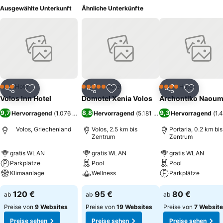
Ausgewählte Unterkunft
Ähnliche Unterkünfte
Hotel
Hotel
Hotel
3 Sterne
5 Sterne
4 Sterne
Teilen
Zu Favoriten hinzufügen
Teilen
Zu Favoriten hinzufügen
Teilen
Zu Favor
Volos Inn Hotel
Domotel Xenia Volos
Archontiko Naoum
9,7
8,8
9,3
Hervorragend
(
1.076 Bewertungen
Hervorragend
)
(
5.181 Bewertungen
Hervorragend
)
(
1.
Volos, Griechenland
Volos, 2.5 km bis
Portaria, 0.2 km bis
Zentrum
Zentrum
gratis WLAN
gratis WLAN
gratis WLAN
Parkplätze
Pool
Pool
Klimaanlage
Wellness
Parkplätze
120 €
95 €
80 €
ab
ab
ab
Preise von
9 Websites
Preise von
19 Websites
Preise von
7 Websit
Preise sehen
Preise sehen
Preise sehen