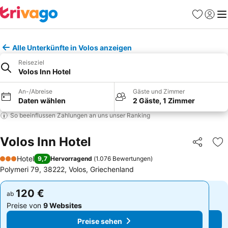
Favoriten
Einlog
Me
Alle Unterkünfte in Volos anzeigen
Reiseziel
Volos Inn Hotel
An-/Abreise
Gäste und Zimmer
Daten wählen
2 Gäste, 1 Zimmer
So beeinflussen Zahlungen an uns unser Ranking
Volos Inn Hotel
Teilen
Zu
Hotel
9,7
Hervorragend
(
1.076 Bewertungen
)
3 Sterne
Polymeri 79, 38222, Volos, Griechenland
120 €
120 €
ab
ab
Preise von
9 Websites
Preise von
9 Websites
Preise sehen
Preise sehen