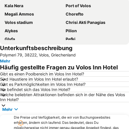
Kala Nera
Port of Volos
Megali Ammos
Chorefto
Volos stadium
Chrisi Akti Panagias
Alykes
Pilion
Glyfa
Pefki
Unterkunftsbeschreibung
Skiathos Town
Katigiorgis
Polymeri 79, 38222, Volos, Griechenland
Kato Gatzea
Flughafen Nea Anchialos
Mehr
Traditional settelement Paleo Trikeri-Panagia
Agiokampos
Häufig gestellte Fragen zu Volos Inn Hotel
Anavros
Nea Achialos
Gibt es einen Poolbereich im Volos Inn Hotel?
Sind Haustiere im Volos Inn Hotel erlaubt?
Papa Nero
Τroulos
Gibt es Parkmöglichkeiten im Volos Inn Hotel?
Agria
Platanidia
Wo befindet sich das Volos Inn Hotel?
Welche beliebten Attraktionen befinden sich in der Nähe des Volos
Agioi Saranta
Kastri
Inn Hotel?
Banana
Paralia Oreοn
Mehr
Pilion Ski Center
Agios Ioannis
Die Preise und Verfügbarkeit, die wir von Buchungswebsites
Potistika
Paltsi
erhalten, ändern sich laufend. Das bedeutet, dass Du
möglicherweise nicht immer genau dasselbe Angebot findest, das