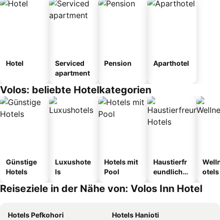
Hotel
Serviced
Pension
Aparthotel
apartment
Volos: beliebte Hotelkategorien
Günstige
Luxushote
Hotels mit
Haustierfr
Well
Hotels
ls
Pool
eundliche
otels
Hotels
Reiseziele in der Nähe von: Volos Inn Hotel
Hotels Pefkohori
Hotels Hanioti