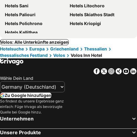
Hotels Sani
Hotels Litochoro
Hotels Paliouri
Hotels Skiathos Stadt
Hotels Polichrono
Hotels Kriopigi
Hotels Kallithea
Volos: Alle Unterkünfte anzeigen
Hotelsuche
Europa
Griechenland
Thessalien
thessalisches Festland
Volos
Volos Inn Hotel
Facebook
Twitter
Instagra
Xing
Yo
Wähle Dein Land
Zu Google hinzufügen
So findest du unsere Ergebnisse ganz
einfach: Füge trivago als bevorzugte
Quelle bei Google hinzu.
Unternehmen
Unsere Produkte