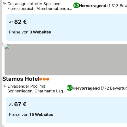
Gut ausgestatteter Spa- und
Hervorragend
(1.313 Be
9,5
Fitnessbereich, Atemberaubende
Ägäis-Aussicht
82 €
Ab
Preise von
3 Websites
Stamos Hotel
3 Sterne
Einladender Pool mit
Hervorragend
(772 Bewertu
8,9
Sonnenliegen, Charmante Lage
am Dorfrand
67 €
Ab
Preise von
15 Websites