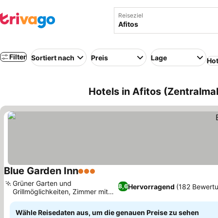
Reiseziel
Filter
Sortiert nach
Preis
Lage
Hot
Hotels in Afitos (Zentralm
Blue Garden Inn
3 Sterne
Grüner Garten und
Hervorragend
(182 Bewert
8,6
Grillmöglichkeiten, Zimmer mit
Bergblick-Terrasse
Wähle Reisedaten aus, um die genauen Preise zu sehen