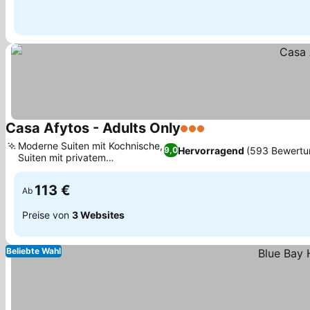
Casa Afytos - Adults Only
3 Sterne
Moderne Suiten mit Kochnische,
Hervorragend
(593 Bewertu
9,0
Suiten mit privatem
Tauchbecken
113 €
Ab
Preise von
3 Websites
Beliebte Wahl