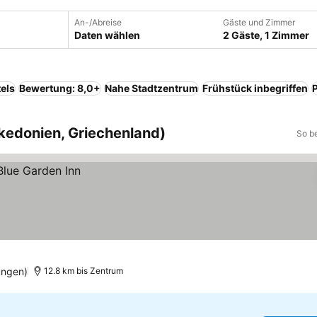
An-/Abreise
Gäste und Zimmer
Daten wählen
2 Gäste, 1 Zimmer
els
Bewertung: 8,0+
Nahe Stadtzentrum
Frühstück inbegriffen
akedonien, Griechenland)
So b
ungen)
12.8 km bis Zentrum