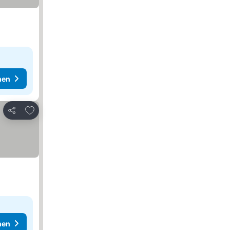
hen
Zu Favoriten hinzufügen
Teilen
hen