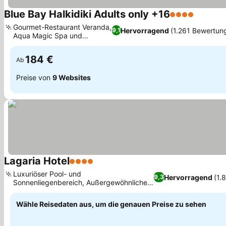
Blue Bay Halkidiki Adults only +16
4 Sterne
Gourmet-Restaurant Veranda,
Hervorragend
(1.261 Bewertun
9,1
Aqua Magic Spa und
Wellness
184 €
Ab
Preise von
9 Websites
Lagaria Hotel
4 Sterne
Luxuriöser Pool- und
Hervorragend
(1.
9,3
Sonnenliegenbereich, Außergewöhnlicher
Service von einem Familienunternehmen
Wähle Reisedaten aus, um die genauen Preise zu sehen