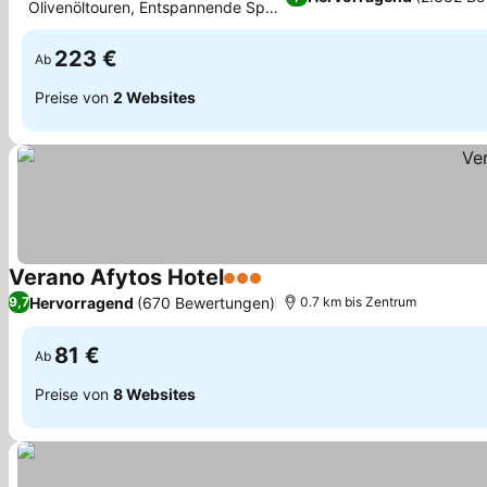
Olivenöltouren, Entspannende Spa-
und Massagedienste
223 €
Ab
Preise von
2 Websites
Verano Afytos Hotel
3 Sterne
Hervorragend
(670 Bewertungen)
9,7
0.7 km bis Zentrum
81 €
Ab
Preise von
8 Websites