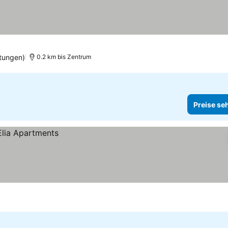
tungen)
0.2 km bis Zentrum
Preise se