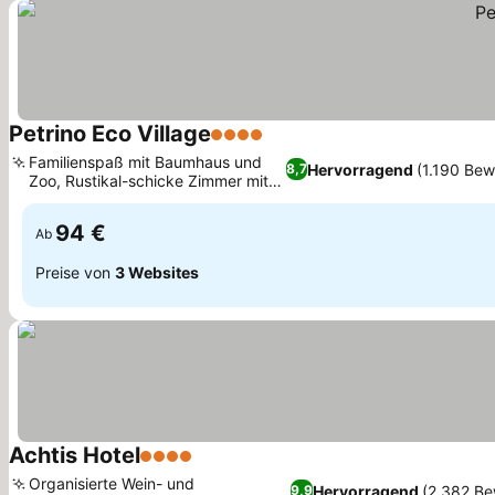
Petrino Eco Village
4 Sterne
Familienspaß mit Baumhaus und
Hervorragend
(1.190 Be
8,7
Zoo, Rustikal-schicke Zimmer mit
Holzbalken
94 €
Ab
Preise von
3 Websites
Achtis Hotel
4 Sterne
Organisierte Wein- und
Hervorragend
(2.382 Be
9,9