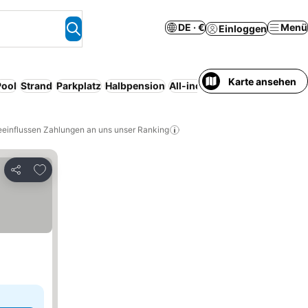
DE · €
Menü
Einloggen
Karte ansehen
Pool
Strand
Parkplatz
Halbpension
All-inclusive
Serviced apart
eeinflussen Zahlungen an uns unser Ranking
Zu Favoriten hinzufügen
Teilen