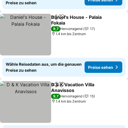
Preise zu sehen
Daniel's House - Palaia
Teilen
Zu Favoriten hinzufügen
Fokaia
Preise sehen
9,7
Hervorragend
17
1.4 km bis Zentrum
Wähle Reisedaten aus, um die genauen
Preise sehen
Preise zu sehen
D & K Vacation Villa
Teilen
Zu Favoriten hinzufügen
Anavissos
Preise sehen
9,7
Hervorragend
15
1.4 km bis Zentrum