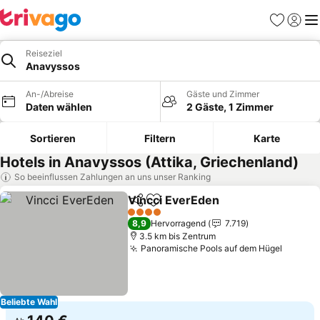
Favoriten
Einlog
Me
Reiseziel
Anavyssos
An-/Abreise
Gäste und Zimmer
Daten wählen
2 Gäste, 1 Zimmer
Sortieren
Filtern
Karte
Hotels in Anavyssos (Attika, Griechenland)
So beeinflussen Zahlungen an uns unser Ranking
Vincci EverEden
Teilen
Zu Favoriten hinzufügen
Preise se
4 Sterne
8,9
Hervorragend
7.719
3.5 km bis Zentrum
Panoramische Pools auf dem Hügel
Preise
Beliebte Wahl