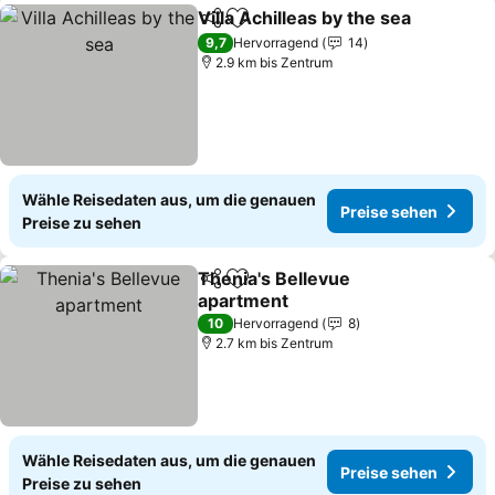
Villa Achilleas by the sea
Teilen
Zu Favoriten hinzufügen
P
9,7
Hervorragend
14
2.9 km bis Zentrum
Wähle Reisedaten aus, um die genauen
Preise sehen
Preise zu sehen
Thenia's Bellevue
Teilen
Zu Favoriten hinzufügen
apartment
Preise sehen
10
Hervorragend
8
2.7 km bis Zentrum
Wähle Reisedaten aus, um die genauen
Preise sehen
Preise zu sehen