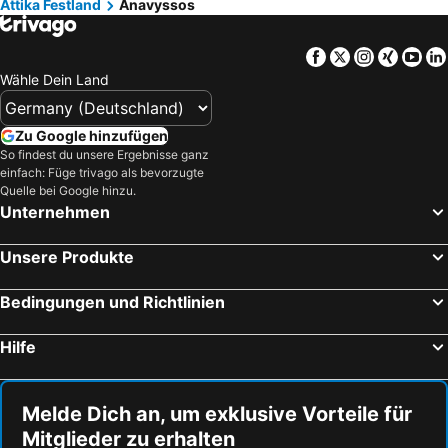
Attika Festland
Anavyssos
Skala, Attika Hotels
Alimos, Attika Hotels
Galissas, Südliche Ägäis Hotels
Agioi Theodori, Peloponnes Hotels
Facebook
Twitter
Instagra
Xing
Yo
Athen, Attika Hotels
Piräus, Attika Hotels
Wähle Dein Land
Eretria, Mittelgriechenland Hotels
Glyfada, Attika Hotels
Aegina City, Attika Hotels
Plepi, Peloponnes Hotels
Zu Google hinzufügen
So findest du unsere Ergebnisse ganz
Spata, Attika Hotels
Nea Makri, Attika Hotels
einfach: Füge trivago als bevorzugte
Vouliagmeni, Attika Hotels
Analipsis, Kreta Hotels
Quelle bei Google hinzu.
Unternehmen
Chersonissos, Kreta Hotels
Chania, Kreta Hotels
Kardamena, Südliche Ägäis Hotels
Rethymnon, Kreta Hotels
Unsere Produkte
Fira, Südliche Ägäis Hotels
Agios Nikolaos, Kreta Hotels
Bedingungen und Richtlinien
Malia, Kreta Hotels
Hilfe
Melde Dich an, um exklusive Vorteile für
Mitglieder zu erhalten