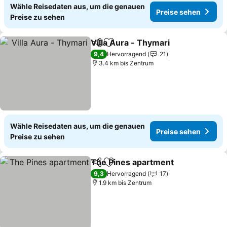
Wähle Reisedaten aus, um die genauen
Preise sehen
Preise zu sehen
Villa Aura - Thymari
Teilen
Zu Favoriten hinzufügen
Preise
9,4
Hervorragend
21
3.4 km bis Zentrum
Wähle Reisedaten aus, um die genauen
Preise sehen
Preise zu sehen
The Pines apartment
Teilen
Zu Favoriten hinzufügen
Preis
9,3
Hervorragend
17
1.9 km bis Zentrum