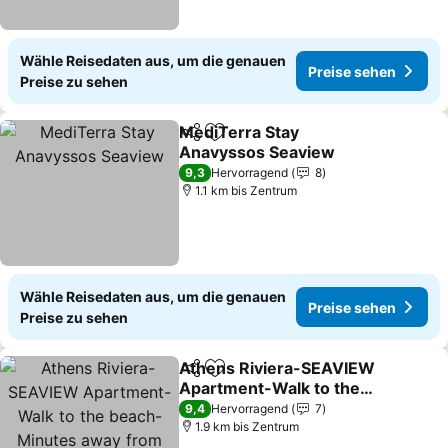
Wähle Reisedaten aus, um die genauen
Preise sehen
Preise zu sehen
MediTerra Stay
Teilen
Zu Favoriten hinzufügen
Anavyssos Seaview
Preise sehen
9,3
Hervorragend
8
1.1 km bis Zentrum
Wähle Reisedaten aus, um die genauen
Preise sehen
Preise zu sehen
Athens Riviera-SEAVIEW
Teilen
Zu Favoriten hinzufügen
Apartment-Walk to the
beach-Minutes away
Preise sehen
9,4
Hervorragend
7
from Sounio-Updated
1.9 km bis Zentrum