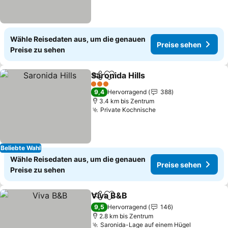
Wähle Reisedaten aus, um die genauen
Preise sehen
Preise zu sehen
Saronida Hills
Teilen
Zu Favoriten hinzufügen
Preise sehen
3 Sterne
9,4
Hervorragend
388
3.4 km bis Zentrum
Private Kochnische
Preise sehen
Beliebte Wahl
Wähle Reisedaten aus, um die genauen
Preise sehen
Preise zu sehen
Viva B&B
Teilen
Zu Favoriten hinzufügen
Preise sehen
9,5
Hervorragend
146
2.8 km bis Zentrum
Saronida-Lage auf einem Hügel
Preise se