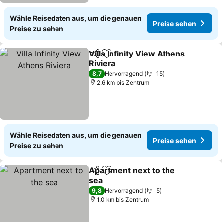
Wähle Reisedaten aus, um die genauen
Preise sehen
Preise zu sehen
Villa Infinity View Athens
Teilen
Zu Favoriten hinzufügen
Riviera
Preise sehen
8,7
Hervorragend
15
2.6 km bis Zentrum
Wähle Reisedaten aus, um die genauen
Preise sehen
Preise zu sehen
Apartment next to the
Teilen
Zu Favoriten hinzufügen
sea
Preise sehen
9,8
Hervorragend
5
1.0 km bis Zentrum