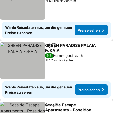
5.7 km bis Zentrum
Wähle Reisedaten aus, um die genauen
Preise sehen
Preise zu sehen
GREEN PARADISE PALAIA
Teilen
Zu Favoriten hinzufügen
FoKAIA
Preise sehen
9,5
Hervorragend
16
1.7 km bis Zentrum
Wähle Reisedaten aus, um die genauen
Preise sehen
Preise zu sehen
Seaside Escape
Teilen
Zu Favoriten hinzufügen
Apartments - Poseidon