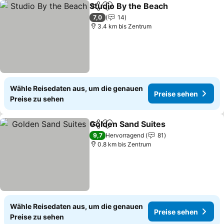
Studio By the Beach
Teilen
Zu Favoriten hinzufügen
Preise
7,0
14
3.4 km bis Zentrum
Wähle Reisedaten aus, um die genauen
Preise sehen
Preise zu sehen
Golden Sand Suites
Teilen
Zu Favoriten hinzufügen
Preise
9,7
Hervorragend
81
0.8 km bis Zentrum
Wähle Reisedaten aus, um die genauen
Preise sehen
Preise zu sehen