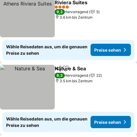
Riviera Suites
Preise sehen
4 Sterne
9,3
Hervorragend
5
3.6 km bis Zentrum
Wähle Reisedaten aus, um die genauen
Preise sehen
Preise zu sehen
Nature & Sea
Teilen
Zu Favoriten hinzufügen
Preise sehen
9,3
Hervorragend
22
3.5 km bis Zentrum
Wähle Reisedaten aus, um die genauen
Preise sehen
Preise zu sehen