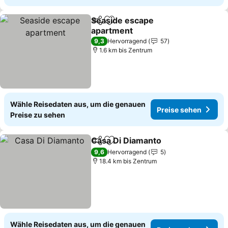
Seaside escape
Teilen
Zu Favoriten hinzufügen
apartment
Preise sehen
9,3
Hervorragend
57
1.6 km bis Zentrum
Wähle Reisedaten aus, um die genauen
Preise sehen
Preise zu sehen
Casa Di Diamanto
Teilen
Zu Favoriten hinzufügen
Preise s
9,6
Hervorragend
5
18.4 km bis Zentrum
Wähle Reisedaten aus, um die genauen