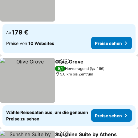
179 €
Ab
Preise von
10 Websites
Preise sehen
Olive Grove
Teilen
Zu Favoriten hinzufügen
Preise sehen
9,1
Hervorragend
196
5.0 km bis Zentrum
Wähle Reisedaten aus, um die genauen
Preise sehen
Preise zu sehen
Sunshine Suite by Athens
Teilen
Zu Favoriten hinzufügen