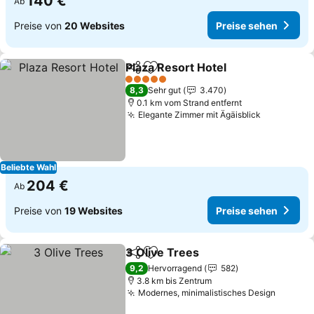
140 €
Ab
Preise von
20 Websites
Preise sehen
Plaza Resort Hotel
Teilen
Zu Favoriten hinzufügen
Preise 
5 Sterne
8,3
Sehr gut
3.470
0.1 km vom Strand entfernt
Elegante Zimmer mit Ägäisblick
Preise se
Beliebte Wahl
204 €
Ab
Preise von
19 Websites
Preise sehen
3 Olive Trees
Teilen
Zu Favoriten hinzufügen
Preise sehen
9,2
Hervorragend
582
3.8 km bis Zentrum
Modernes, minimalistisches Design
Preise 