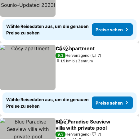
2023!
Wähle Reisedaten aus, um die genauen
Preise sehen
Preise zu sehen
Cósy apartment
Teilen
Zu Favoriten hinzufügen
Preise seh
9,3
Hervorragend
7
1.5 km bis Zentrum
Wähle Reisedaten aus, um die genauen
Preise sehen
Preise zu sehen
Blue Paradise Seaview
Teilen
Zu Favoriten hinzufügen
villa with private pool
Preise sehen
9,3
Hervorragend
7