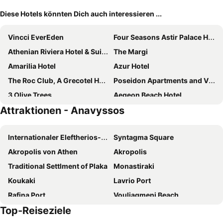
Diese Hotels könnten Dich auch interessieren ...
Vincci EverEden
Four Seasons Astir Palace Hotel Athens
Athenian Riviera Hotel & Suites
The Margi
Amarilia Hotel
Azur Hotel
The Roc Club, A Grecotel Hotel to Live
Poseidon Apartments and Villas by the Sea
3 Olive Trees
Aegeon Beach Hotel
Attraktionen - Anavyssos
Kiani Akti
Double M
Daskalio Beach Hotel
Sea Sight Boutique Hotel
Internationaler Eleftherios-Venizelos-Flughafen Athen
Syntagma Square
Divani Escape
Nikolakakis Rooms Lavrio
Akropolis von Athen
Akropolis
Saron Hotel
Somewhere Boutique Hotel Vouliagmeni
Traditional Settlment of Plaka
Monastiraki
Nikolaki Rooms
Aethon Airport Project
Koukaki
Lavrio Port
BluPine Residences
Galini Palace
Rafina Port
Vouliagmeni Beach
Infinity White Complex
Hotel Pantheon
Top-Reiseziele
Port of Piraeus
Kolonaki
Lilly Apartments
Stefano's Villa Lagonissi