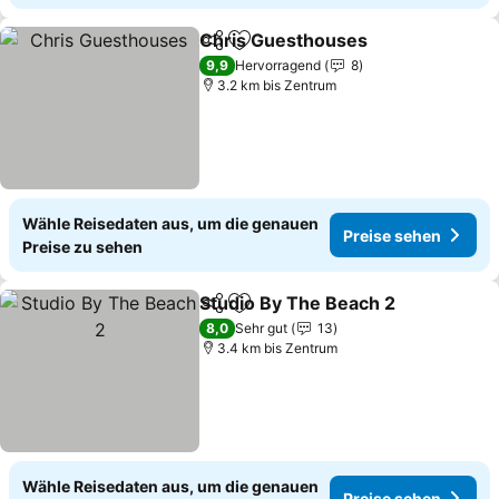
Chris Guesthouses
Teilen
Zu Favoriten hinzufügen
Preise
9,9
Hervorragend
8
3.2 km bis Zentrum
Wähle Reisedaten aus, um die genauen
Preise sehen
Preise zu sehen
Studio By The Beach 2
Teilen
Zu Favoriten hinzufügen
Pre
8,0
Sehr gut
13
3.4 km bis Zentrum
Wähle Reisedaten aus, um die genauen
Preise sehen