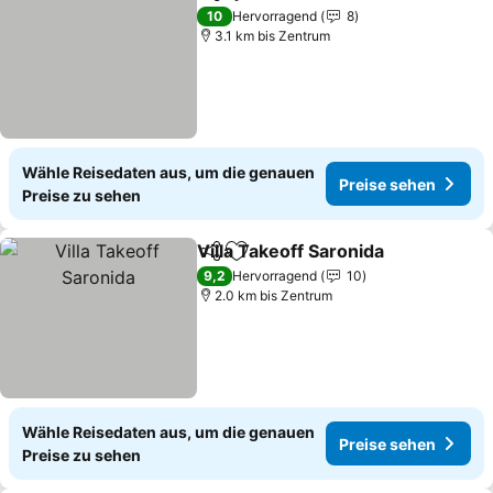
Teilen
Zu Favoriten hinzufügen
Preise sehen
10
Hervorragend
8
3.1 km bis Zentrum
Wähle Reisedaten aus, um die genauen
Preise sehen
Preise zu sehen
Villa Takeoff Saronida
Teilen
Zu Favoriten hinzufügen
Prei
9,2
Hervorragend
10
2.0 km bis Zentrum
Wähle Reisedaten aus, um die genauen
Preise sehen
Preise zu sehen