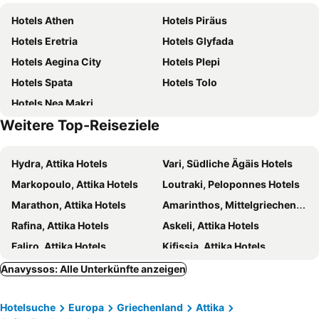
Egaleo
Psirri
Beachside Bungalows
Bliss Living
Hotels Athen
Hotels Piräus
Fetiye Mosque
Nea Makri
Sounio Palea Heaven
Alexander Beach
Hotels Eretria
Hotels Glyfada
Porto Rafti
Omonia
Vergina
INCORSΟ - Smart Luxury Stay - near Airport - 24HR Check In
Hotels Aegina City
Hotels Plepi
Aegina Port
Piraeus Station
Somewhere Boutique
Hera
Hotels Spata
Hotels Tolo
Anavissos 1
Palaia Fokaia
91 Athens Riviera
Hotels Nea Makri
Aghios Nikolaos
Anavysos
Weitere Top-Reiseziele
Mayro Lithari
Saronida
Mineralogical Museum of Kamariza
Chaos
Hydra, Attika Hotels
Vari, Südliche Ägäis Hotels
Lagonisi
Kipotheatro Papagou
Markopoulo, Attika Hotels
Loutraki, Peloponnes Hotels
Aegaleo
Aerides
Marathon, Attika Hotels
Amarinthos, Mittelgriechenland Hotels
Yannis Tsarouchis: Studies for 17 themes
Hard Rock Cafe
Rafina, Attika Hotels
Askeli, Attika Hotels
Panagía Gorgoepíkoös & Agios Elefthérios
Brexiza
Faliro, Attika Hotels
Kifissia, Attika Hotels
Sounio, Attika Hotels
Chalkida, Mittelgriechenland Hotels
Anavyssos: Alle Unterkünfte anzeigen
Agia Marina, Attika Hotels
Porto Heli, Peloponnes Hotels
Hotelsuche
Europa
Griechenland
Attika
Hermoupolis, Südliche Ägäis Hotels
Oropos, Attika Hotels