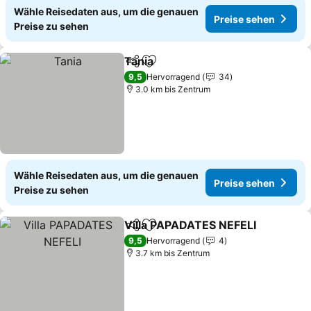
Wähle Reisedaten aus, um die genauen
Preise sehen
Preise zu sehen
Tania
Teilen
Zu Favoriten hinzufügen
Preise sehen
9,5
Hervorragend
34
3.0 km bis Zentrum
Wähle Reisedaten aus, um die genauen
Preise sehen
Preise zu sehen
Villa PAPADATES NEFELI
Teilen
Zu Favoriten hinzufügen
P
9,5
Hervorragend
4
3.7 km bis Zentrum