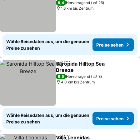
Preise sehen
9,4
Hervorragend
26
1.6 km bis Zentrum
Wähle Reisedaten aus, um die genauen
Preise sehen
Preise zu sehen
Saronida Hilltop Sea
Teilen
Zu Favoriten hinzufügen
Breeze
Preise sehen
9,5
Hervorragend
8
4.0 km bis Zentrum
Wähle Reisedaten aus, um die genauen
Preise sehen
Preise zu sehen
Villa Leonidas