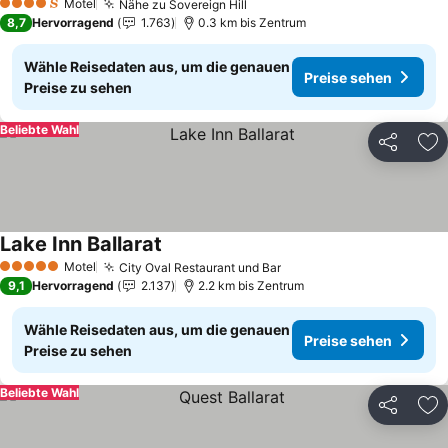
Motel
Nähe zu Sovereign Hill
Preise sehen
4 Sterne
8,7
Hervorragend
1.763
0.3 km bis Zentrum
Wähle Reisedaten aus, um die genauen
Preise sehen
Preise zu sehen
Beliebte Wahl
Teilen
Zu
Lake Inn Ballarat
Preise sehen
Motel
City Oval Restaurant und Bar
Preise sehen
5 Sterne
9,1
Hervorragend
2.137
2.2 km bis Zentrum
Wähle Reisedaten aus, um die genauen
Preise sehen
Preise zu sehen
Beliebte Wahl
Teilen
Zu