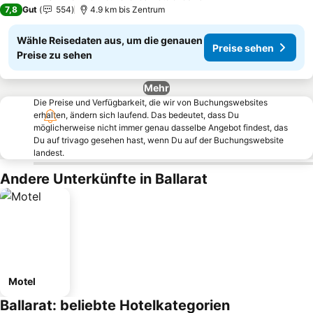
3 Sterne
7,8
Gut
554
4.9 km bis Zentrum
Wähle Reisedaten aus, um die genauen
Preise sehen
Preise zu sehen
Mehr
Die Preise und Verfügbarkeit, die wir von Buchungswebsites
erhalten, ändern sich laufend. Das bedeutet, dass Du
möglicherweise nicht immer genau dasselbe Angebot findest, das
Du auf trivago gesehen hast, wenn Du auf der Buchungswebsite
landest.
Andere Unterkünfte in Ballarat
Motel
Ballarat: beliebte Hotelkategorien