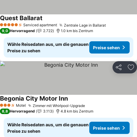
Quest Ballarat
Preise sehen
Serviced apartment
Zentrale Lage in Ballarat
Preise sehen
5 Sterne
9,0
Hervorragend
2.722
1.0 km bis Zentrum
Wähle Reisedaten aus, um die genauen
Preise sehen
Preise zu sehen
Teilen
Zu
Begonia City Motor Inn
Preise sehen
Motel
Zimmer mit Whirlpool-Upgrade
Preise sehen
3 Sterne
8,8
Hervorragend
3.113
4.8 km bis Zentrum
Wähle Reisedaten aus, um die genauen
Preise sehen
Preise zu sehen