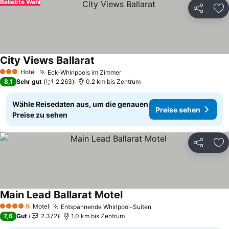
Beliebte Wahl
Teilen
Zu
City Views Ballarat
Preise sehen
Hotel
Eck-Whirlpools im Zimmer
Preise sehen
3 Sterne
8,1
Sehr gut
2.263
0.2 km bis Zentrum
Wähle Reisedaten aus, um die genauen
Preise sehen
Preise zu sehen
Teilen
Zu
Main Lead Ballarat Motel
Preise sehen
Motel
Entspannende Whirlpool-Suiten
Preise sehen
4 Sterne
7,6
Gut
2.372
1.0 km bis Zentrum