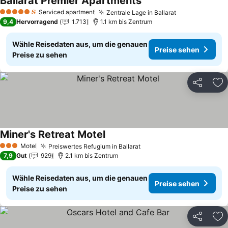
Ballarat Premier Apartments
Preise sehen
Serviced apartment
Zentrale Lage in Ballarat
Preise sehen
5 Sterne
9,4
Hervorragend
1.713
1.1 km bis Zentrum
Wähle Reisedaten aus, um die genauen
Preise sehen
Preise zu sehen
Teilen
Zu
Miner's Retreat Motel
Preise sehen
Motel
Preiswertes Refugium in Ballarat
Preise sehen
3 Sterne
7,9
Gut
929
2.1 km bis Zentrum
Wähle Reisedaten aus, um die genauen
Preise sehen
Preise zu sehen
Teilen
Zu