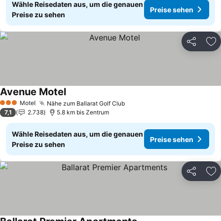
Wähle Reisedaten aus, um die genauen
Preise sehen
Preise zu sehen
Teilen
Zu
Avenue Motel
Preise sehen
Motel
Nähe zum Ballarat Golf Club
Preise sehen
3 Sterne
7,1
2.738
5.8 km bis Zentrum
Wähle Reisedaten aus, um die genauen
Preise sehen
Preise zu sehen
Teilen
Zu