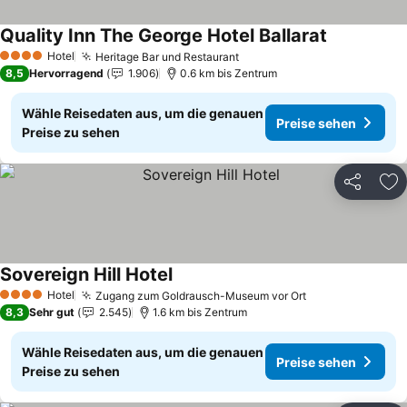
Quality Inn The George Hotel Ballarat
Preise sehe
Hotel
Heritage Bar und Restaurant
Preise sehen
4 Sterne
8,5
Hervorragend
1.906
0.6 km bis Zentrum
Wähle Reisedaten aus, um die genauen
Preise sehen
Preise zu sehen
Teilen
Zu
Sovereign Hill Hotel
Preise sehen
Hotel
Zugang zum Goldrausch-Museum vor Ort
Preise sehen
4 Sterne
8,3
Sehr gut
2.545
1.6 km bis Zentrum
Wähle Reisedaten aus, um die genauen
Preise sehen
Preise zu sehen