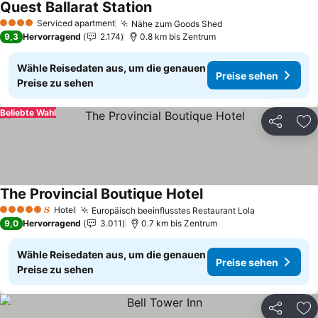
Quest Ballarat Station
Preise sehen
Serviced apartment
Nähe zum Goods Shed
Preise sehen
4 Sterne
9,3
Hervorragend
2.174
0.8 km bis Zentrum
Wähle Reisedaten aus, um die genauen
Preise sehen
Preise zu sehen
Beliebte Wahl
Teilen
Zu
The Provincial Boutique Hotel
Preise sehen
Hotel
Europäisch beeinflusstes Restaurant Lola
Preise sehe
5 Sterne
9,0
Hervorragend
3.011
0.7 km bis Zentrum
Wähle Reisedaten aus, um die genauen
Preise sehen
Preise zu sehen
Teilen
Zu