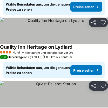
Wähle Reisedaten aus, um die genauen
Preise sehen
Preise zu sehen
Teilen
Zu
Quality Inn Heritage on Lydiard
Preise sehen
Hotel
Restaurant und lebhafte Bar vor Ort
Preise sehen
4 Sterne
8,8
Hervorragend
944
0.6 km bis Zentrum
Wähle Reisedaten aus, um die genauen
Preise sehen
Preise zu sehen
Teilen
Zu