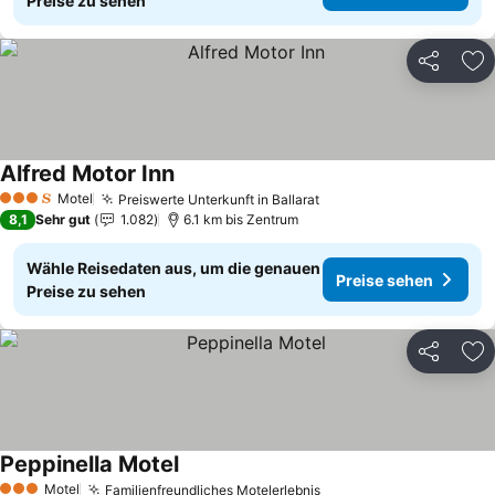
Preise zu sehen
Teilen
Zu
Alfred Motor Inn
Preise sehen
Motel
Preiswerte Unterkunft in Ballarat
Preise sehen
3 Sterne
8,1
Sehr gut
1.082
6.1 km bis Zentrum
Wähle Reisedaten aus, um die genauen
Preise sehen
Preise zu sehen
Teilen
Zu
Peppinella Motel
Preise sehen
Motel
Familienfreundliches Motelerlebnis
Preise sehen