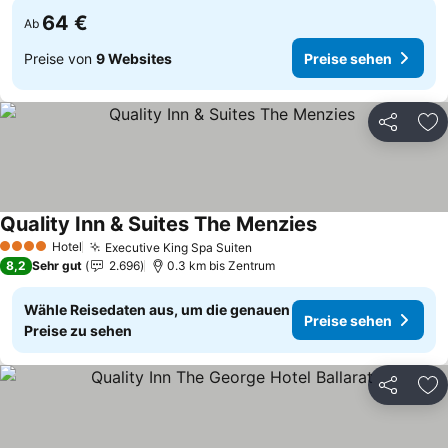
64 €
Ab
Preise von
9 Websites
Preise sehen
Teilen
Zu
Quality Inn & Suites The Menzies
Preise sehen
Hotel
Executive King Spa Suiten
Preise sehen
4 Sterne
8,2
Sehr gut
2.696
0.3 km bis Zentrum
Wähle Reisedaten aus, um die genauen
Preise sehen
Preise zu sehen
Teilen
Zu