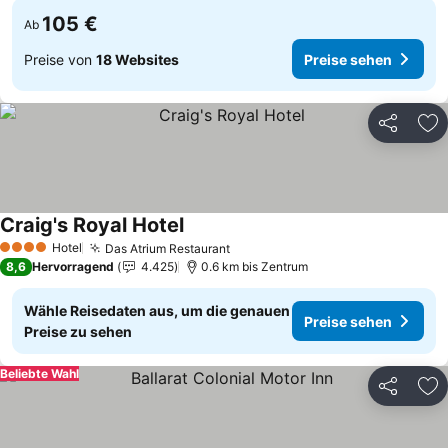
105 €
Ab
Preise von
18 Websites
Preise sehen
Teilen
Zu
Craig's Royal Hotel
Preise sehen
Hotel
Das Atrium Restaurant
Preise sehen
4 Sterne
8,6
Hervorragend
4.425
0.6 km bis Zentrum
Wähle Reisedaten aus, um die genauen
Preise sehen
Preise zu sehen
Beliebte Wahl
Teilen
Zu