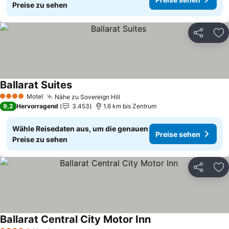
Preise zu sehen
Teilen
Zu
Ballarat Suites
Preise sehen
Motel
Nähe zu Sovereign Hill
Preise sehen
4 Sterne
9,2
Hervorragend
3.453
1.6 km bis Zentrum
Wähle Reisedaten aus, um die genauen
Preise sehen
Preise zu sehen
Teilen
Zu
Ballarat Central City Motor Inn
Preise sehen