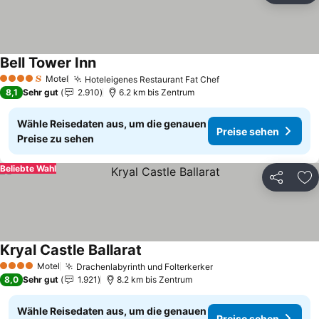
Bell Tower Inn
Preise sehen
Motel
Hoteleigenes Restaurant Fat Chef
Preise sehen
4 Sterne
8,1
Sehr gut
2.910
6.2 km bis Zentrum
Wähle Reisedaten aus, um die genauen
Preise sehen
Preise zu sehen
Beliebte Wahl
Teilen
Zu
Kryal Castle Ballarat
Preise sehen
Motel
Drachenlabyrinth und Folterkerker
Preise sehen
4 Sterne
8,0
Sehr gut
1.921
8.2 km bis Zentrum
Wähle Reisedaten aus, um die genauen
Preise sehen