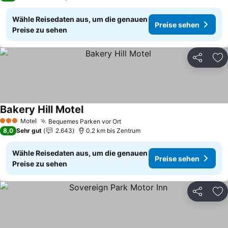
Wähle Reisedaten aus, um die genauen
Preise sehen
Preise zu sehen
Teilen
Zu
Bakery Hill Motel
Preise sehen
Motel
Bequemes Parken vor Ort
Preise sehen
3 Sterne
8,0
Sehr gut
2.643
0.2 km bis Zentrum
Wähle Reisedaten aus, um die genauen
Preise sehen
Preise zu sehen
Teilen
Zu