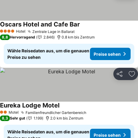
Oscars Hotel and Cafe Bar
Preise sehen
Hotel
Zentrale Lage in Ballarat
Preise sehen
4 Sterne
8,8
Hervorragend
2.846
0.8 km bis Zentrum
Wähle Reisedaten aus, um die genauen
Preise sehen
Preise zu sehen
Teilen
Zu
Eureka Lodge Motel
Preise sehen
Motel
Familienfreundlicher Gartenbereich
Preise sehen
2 Sterne
8,3
Sehr gut
1.199
2.0 km bis Zentrum
Wähle Reisedaten aus, um die genauen
Preise sehen