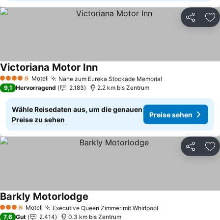
Teilen
Zu
Victoriana Motor Inn
Preise sehen
Motel
Nähe zum Eureka Stockade Memorial
Preise sehen
4 Sterne
9,1
Hervorragend
2.183
2.2 km bis Zentrum
Wähle Reisedaten aus, um die genauen
Preise sehen
Preise zu sehen
Teilen
Zu
Barkly Motorlodge
Preise sehen
Motel
Executive Queen Zimmer mit Whirlpool
Preise sehen
3 Sterne
7,6
Gut
2.414
0.3 km bis Zentrum