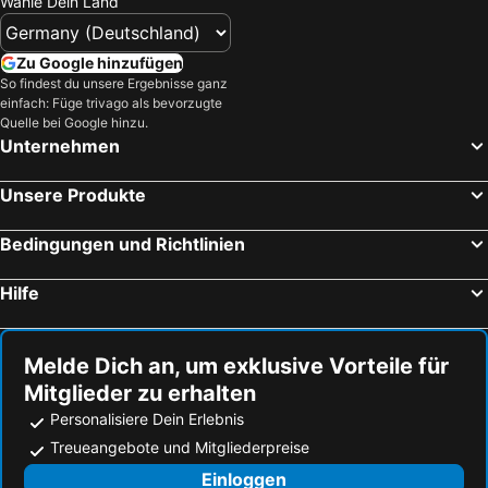
Wähle Dein Land
Perth, Western Australia Hotels
Brisbane, Queensland Hotels
Cairns, Queensland Hotels
Yulara, Northern Territory Hotels
Zu Google hinzufügen
So findest du unsere Ergebnisse ganz
Airlie Beach, Queensland Hotels
Adelaide, South Australia Hotels
einfach: Füge trivago als bevorzugte
Surfers Paradise, Queensland Hotels
Quelle bei Google hinzu.
Unternehmen
Unsere Produkte
Bedingungen und Richtlinien
Hilfe
Melde Dich an, um exklusive Vorteile für
Mitglieder zu erhalten
Personalisiere Dein Erlebnis
Treueangebote und Mitgliederpreise
Einloggen