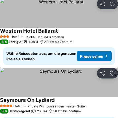
Teilen
Zu
Western Hotel Ballarat
Preise sehen
Hotel
Belebte Bar und Biergarten
Preise sehen
3 Sterne
8,4
Sehr gut
1.083
2.0 km bis Zentrum
Wähle Reisedaten aus, um die genauen
Preise sehen
Preise zu sehen
Teilen
Zu
Seymours On Lydiard
Preise sehen
Hotel
Private Whirlpools in den meisten Suiten
Preise sehen
4 Sterne
8,6
Hervorragend
2.234
1.0 km bis Zentrum