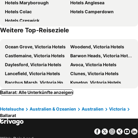
Hotels Maryborough
Hotels Anglesea
Hotels Colac
Hotels Camperdown
Hotels Creswick
Weitere Top-Reiseziele
Ocean Grove, Victoria Hotels
Woodend, Victoria Hotels
Castlemaine, Victoria Hotels
Barwon Heads, Victoria Hotels
Daylesford, Victoria Hotels
Avoca, Victoria Hotels
Lancefield, Victoria Hotels
Clunes, Victoria Hotels
Bacchus Marsh, Victoria Hotels
Kyneton, Victoria Hotels
Bronte Park, Victoria Hotels
Ararat, Victoria Hotels
Ballarat: Alle Unterkünfte anzeigen
Parkville, Victoria Hotels
Melbourne, Victoria Hotels
Hotelsuche
Australien & Ozeanien
Australien
Victoria
Geelong, Victoria Hotels
Bendigo, Victoria Hotels
Ballarat
Attwood, Victoria Hotels
Frankston, Victoria Hotels
Yarra Glen, Victoria Hotels
Healesville, Victoria Hotels
Facebook
Twitter
Instagra
Xing
Yo
Doncaster, Victoria Hotels
Sydney, New South Wales Hotels