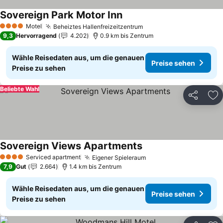
Sovereign Park Motor Inn
Preise sehen
Motel
Beheiztes Hallenfreizeitzentrum
Preise sehen
4 Sterne
9,3
Hervorragend
4.202
0.9 km bis Zentrum
Wähle Reisedaten aus, um die genauen
Preise sehen
Preise zu sehen
Beliebte Wahl
Teilen
Zu
Sovereign Views Apartments
Preise sehen
Serviced apartment
Eigener Spieleraum
Preise sehen
4 Sterne
7,9
Gut
2.664
1.4 km bis Zentrum
Wähle Reisedaten aus, um die genauen
Preise sehen
Preise zu sehen