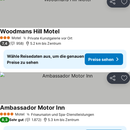
Teilen
Zu
Woodmans Hill Motel
Preise sehen
Motel
Private Kunstgalerie vor Ort
Preise sehen
3 Sterne
7,4
958
5.2 km bis Zentrum
Wähle Reisedaten aus, um die genauen
Preise sehen
Preise zu sehen
Teilen
Zu
Ambassador Motor Inn
Preise sehen
Motel
Friseursalon und Spa-Dienstleistungen
Preise sehen
4 Sterne
8,3
Sehr gut
1.872
5.3 km bis Zentrum