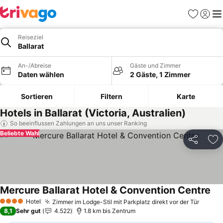
Favoriten
Einlog
Me
Reiseziel
Ballarat
An-/Abreise
Gäste und Zimmer
Daten wählen
2 Gäste, 1 Zimmer
Sortieren
Filtern
Karte
Hotels in Ballarat (Victoria, Australien)
So beeinflussen Zahlungen an uns unser Ranking
Beliebte Wahl
Teilen
Zu
Mercure Ballarat Hotel & Convention Centre
Pre
Hotel
Zimmer im Lodge-Stil mit Parkplatz direkt vor der Tür
Preise
4 Sterne
8,1
Sehr gut
4.522
1.8 km bis Zentrum