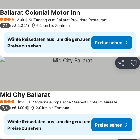
Ballarat Colonial Motor Inn
Preise sehen
Motel
Zugang zum Ballarat Providore Restaurant
Preise sehen
3 Sterne
7,1
4.341
6.4 km bis Zentrum
Wähle Reisedaten aus, um die genauen
Preise sehen
Preise zu sehen
Teilen
Zu
Mid City Ballarat
Preise sehen
Hotel
Moderne europäische Meeresfrüchte im Aureate
Preise se
4 Sterne
7,4
1.904
0.9 km bis Zentrum
Wähle Reisedaten aus, um die genauen
Preise sehen
Preise zu sehen