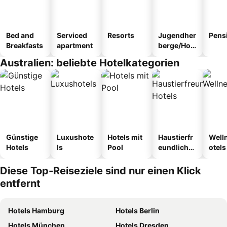
Bed and
Serviced
Resorts
Jugendher
Pens
Breakfasts
apartment
berge/Hos
tel
Australien: beliebte Hotelkategorien
Günstige
Luxushote
Hotels mit
Haustierfr
Well
Hotels
ls
Pool
eundliche
otels
Hotels
Diese Top-Reiseziele sind nur einen Klick
entfernt
Hotels Hamburg
Hotels Berlin
Hotels München
Hotels Dresden