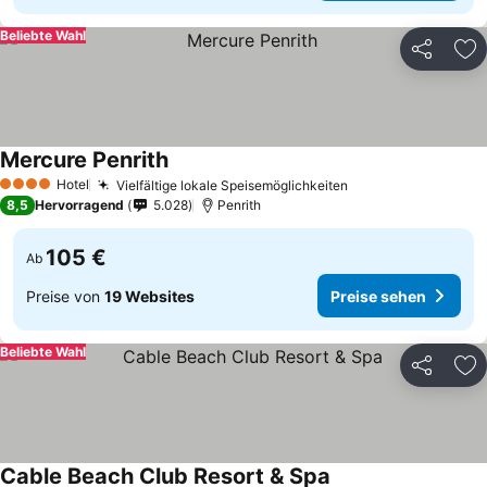
Beliebte Wahl
Teilen
Zu
Mercure Penrith
Hotel
Vielfältige lokale Speisemöglichkeiten
4 Sterne
8,5
Hervorragend
5.028
Penrith
105 €
Ab
Preise von
19 Websites
Preise sehen
Beliebte Wahl
Teilen
Zu
Cable Beach Club Resort & Spa