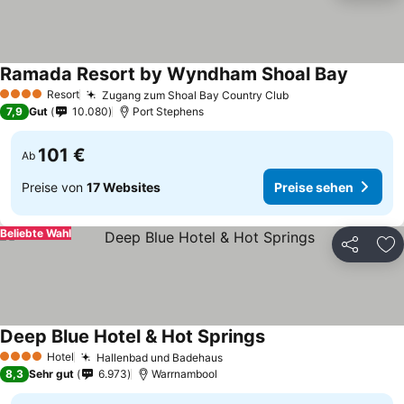
Ramada Resort by Wyndham Shoal Bay
Resort
Zugang zum Shoal Bay Country Club
4 Sterne
7,9
Gut
10.080
Port Stephens
101 €
Ab
Preise von
17 Websites
Preise sehen
Beliebte Wahl
Teilen
Zu
Deep Blue Hotel & Hot Springs
Hotel
Hallenbad und Badehaus
4 Sterne
8,3
Sehr gut
6.973
Warrnambool