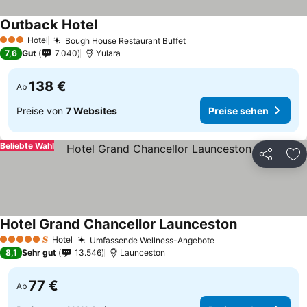
Outback Hotel
Hotel
Bough House Restaurant Buffet
3 Sterne
7,6
Gut
7.040
Yulara
138 €
Ab
Preise von
7 Websites
Preise sehen
Beliebte Wahl
Teilen
Zu
Hotel Grand Chancellor Launceston
Hotel
Umfassende Wellness-Angebote
5 Sterne
8,1
Sehr gut
13.546
Launceston
77 €
Ab