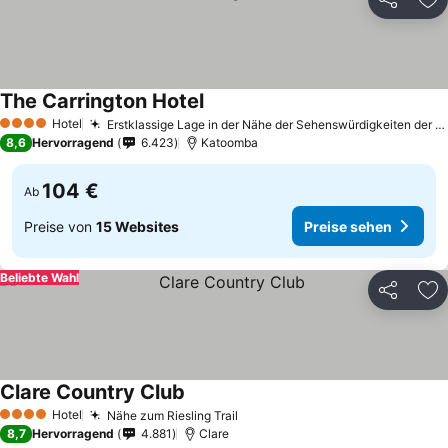
Teilen
Zu
The Carrington Hotel
Hotel
Erstklassige Lage in der Nähe der Sehenswürdigkeiten der Blue Mountains
4 Sterne
8,6
Hervorragend
6.423
Katoomba
104 €
Ab
Preise von
15 Websites
Preise sehen
Beliebte Wahl
Teilen
Zu
Clare Country Club
Hotel
Nähe zum Riesling Trail
4 Sterne
8,7
Hervorragend
4.881
Clare