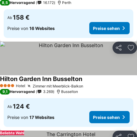
8,5
Hervorragend
16.172
Perth
158 €
Ab
Preise von
16 Websites
Preise sehen
Teilen
Zu
Hilton Garden Inn Busselton
Hotel
Zimmer mit Meerblick-Balkon
4 Sterne
9,1
Hervorragend
3.269
Busselton
124 €
Ab
Preise von
17 Websites
Preise sehen
Beliebte Wahl