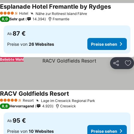
Esplanade Hotel Fremantle by Rydges
Hotel
Nähe zur Rottnest Island Fähre
4 Sterne
8,0
Sehr gut
14.394
Fremantle
87 €
Ab
Preise von
26 Websites
Preise sehen
Beliebte Wahl
Teilen
Zu
RACV Goldfields Resort
Resort
Lage im Creswick Regional Park
5 Sterne
8,8
Hervorragend
4.920
Creswick
95 €
Ab
Preise von
10 Websites
Preise sehen