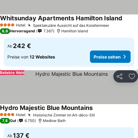
Whitsunday Apartments Hamilton Island
Hotel
Spektakuläre Aussicht auf das Korallenmeer
4 Sterne
8,8
Hervorragend
7.367
Hamilton Island
242 €
Ab
Preise von
12 Websites
Preise sehen
Beliebte Wahl
Teilen
Zu
Hydro Majestic Blue Mountains
Hotel
Historische Zimmer im Art-déco-Stil
4 Sterne
7,8
Gut
6.750
Medlow Bath
137 €
Ab