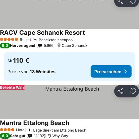
Teilen
Zu
RACV Cape Schanck Resort
Resort
Beheizter Innenpool
5 Sterne
9,0
Hervorragend
5.966
Cape Schanck
110 €
Ab
Preise von
13 Websites
Preise sehen
Beliebte Wahl
Teilen
Zu
Mantra Ettalong Beach
Hotel
Lage direkt am Ettalong Beach
4 Sterne
8,0
Sehr gut
11.192
Woy Woy