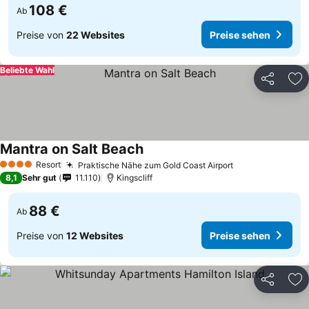
108 €
Ab
Preise von
22 Websites
Preise sehen
Beliebte Wahl
Teilen
Zu
Mantra on Salt Beach
Resort
Praktische Nähe zum Gold Coast Airport
4 Sterne
8,1
Sehr gut
11.110
Kingscliff
88 €
Ab
Preise von
12 Websites
Preise sehen
Teilen
Zu