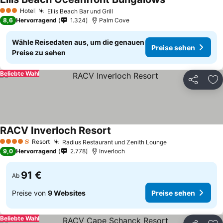
Hotel
Ellis Beach Bar und Grill
3 Sterne
8,6
Hervorragend
1.324
Palm Cove
Wähle Reisedaten aus, um die genauen
Preise sehen
Preise zu sehen
Beliebte Wahl
Teilen
Zu
RACV Inverloch Resort
Resort
Radius Restaurant und Zenith Lounge
4 Sterne
9,0
Hervorragend
2.778
Inverloch
91 €
Ab
Preise von
9 Websites
Preise sehen
Beliebte Wahl