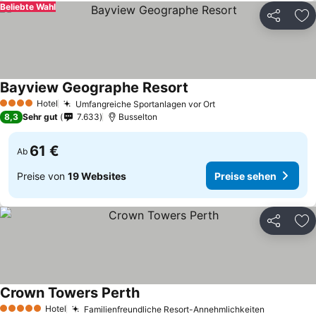
Beliebte Wahl
Teilen
Zu
Bayview Geographe Resort
Hotel
Umfangreiche Sportanlagen vor Ort
4 Sterne
8,3
Sehr gut
7.633
Busselton
61 €
Ab
Preise von
19 Websites
Preise sehen
Teilen
Zu
Crown Towers Perth
Hotel
Familienfreundliche Resort-Annehmlichkeiten
5 Sterne