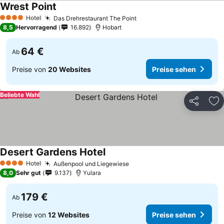
Wrest Point
Hotel
Das Drehrestaurant The Point
4 Sterne
8,5
Hervorragend
16.892
Hobart
64 €
Ab
Preise von
20 Websites
Preise sehen
Beliebte Wahl
Teilen
Zu
Desert Gardens Hotel
Hotel
Außenpool und Liegewiese
4 Sterne
8,0
Sehr gut
9.137
Yulara
179 €
Ab
Preise von
12 Websites
Preise sehen