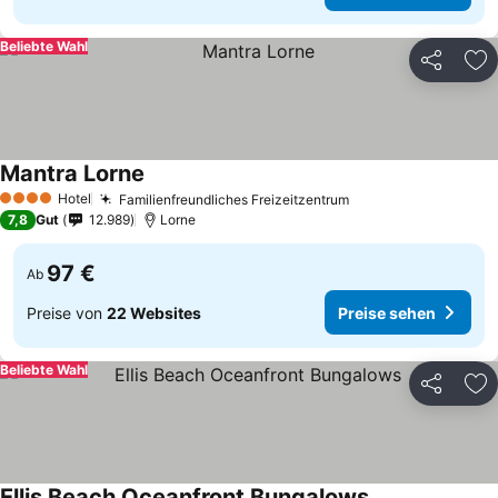
Beliebte Wahl
Teilen
Zu
Mantra Lorne
Hotel
Familienfreundliches Freizeitzentrum
4 Sterne
7,8
Gut
12.989
Lorne
97 €
Ab
Preise von
22 Websites
Preise sehen
Beliebte Wahl
Teilen
Zu
Ellis Beach Oceanfront Bungalows