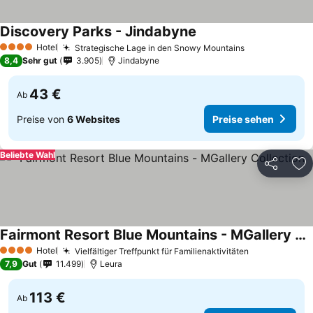
Discovery Parks - Jindabyne
Hotel
Strategische Lage in den Snowy Mountains
4 Sterne
8,4
Sehr gut
3.905
Jindabyne
43 €
Ab
Preise von
6 Websites
Preise sehen
Beliebte Wahl
Teilen
Zu
Fairmont Resort Blue Mountains - MGallery Collection
Hotel
Vielfältiger Treffpunkt für Familienaktivitäten
4 Sterne
7,9
Gut
11.499
Leura
113 €
Ab