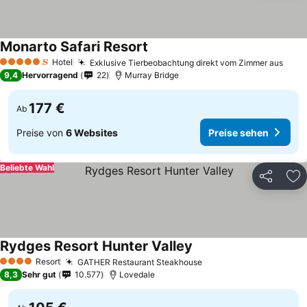
Monarto Safari Resort
Hotel
Exklusive Tierbeobachtung direkt vom Zimmer aus
5 Sterne
9,4
Hervorragend
22
Murray Bridge
177 €
Ab
Preise von
6 Websites
Preise sehen
Beliebte Wahl
Teilen
Zu
Rydges Resort Hunter Valley
Resort
GATHER Restaurant Steakhouse
4 Sterne
8,3
Sehr gut
10.577
Lovedale