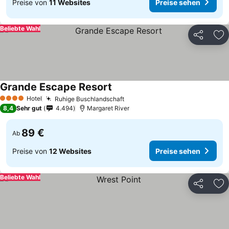
Preise von
11 Websites
Preise sehen
Beliebte Wahl
Teilen
Zu
Grande Escape Resort
Hotel
Ruhige Buschlandschaft
4 Sterne
8,4
Sehr gut
4.494
Margaret River
89 €
Ab
Preise von
12 Websites
Preise sehen
Beliebte Wahl
Teilen
Zu