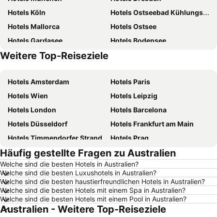
Hotels Köln
Hotels Ostseebad Kühlungsborn
Hotels Mallorca
Hotels Ostsee
Hotels Gardasee
Hotels Bodensee
Weitere Top-Reiseziele
Hotels Österreich
Hotels Deutschland
Hotels Amsterdam
Hotels Paris
Hotels Wien
Hotels Leipzig
Hotels London
Hotels Barcelona
Hotels Düsseldorf
Hotels Frankfurt am Main
Hotels Timmendorfer Strand
Hotels Prag
Häufig gestellte Fragen zu Australien
Hotels Playa de Palma
Hotels Nürnberg
Welche sind die besten Hotels in Australien?
Hotels Bremen
Hotels Kopenhagen
Welche sind die besten Luxushotels in Australien?
Hotels Rostock
Hotels Swinemünde
Welche sind die besten haustierfreundlichen Hotels in Australien?
Welche sind die besten Hotels mit einem Spa in Australien?
Hotels Rom
Hotels New York
Welche sind die besten Hotels mit einem Pool in Australien?
Australien - Weitere Top-Reiseziele
Hotels Hannover
Hotels Rügen