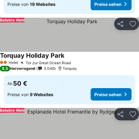
Preise von
19 Websites
Preise sehen
Beliebte Wahl
Teilen
Zu
Torquay Holiday Park
Hotel
Tor zur Great Ocean Road
2 Sterne
8,5
Hervorragend
3.046
Torquay
50 €
Ab
Preise von
9 Websites
Preise sehen
Beliebte Wahl
Teilen
Zu