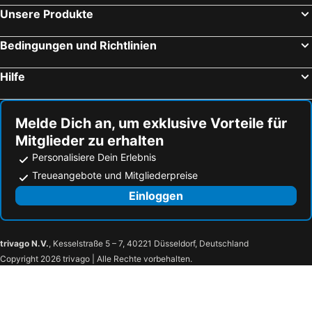
Unsere Produkte
Hotels Manly
Hotels Broome
Hotels Broadbeach
Hotels Geraldton
Bedingungen und Richtlinien
Hotels Merimbula
Hotels Busselton
Hilfe
Hotels Parramatta
Hotels Naracoopa
Hotels Eden
Hotels Cape Tribulation
Melde Dich an, um exklusive Vorteile für
Mitglieder zu erhalten
Personalisiere Dein Erlebnis
Treueangebote und Mitgliederpreise
Einloggen
trivago N.V.
, Kesselstraße 5 – 7, 40221 Düsseldorf, Deutschland
Copyright 2026 trivago | Alle Rechte vorbehalten.