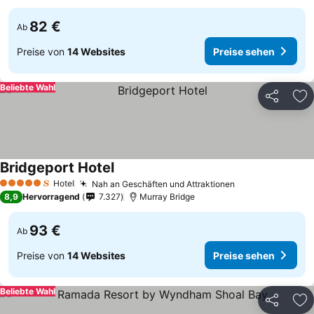
82 €
Ab
Preise von
14 Websites
Preise sehen
Beliebte Wahl
Teilen
Zu
Bridgeport Hotel
Hotel
Nah an Geschäften und Attraktionen
5 Sterne
8,9
Hervorragend
7.327
Murray Bridge
93 €
Ab
Preise von
14 Websites
Preise sehen
Beliebte Wahl
Teilen
Zu