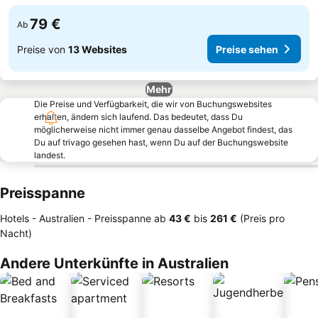
79 €
Ab
Preise von
13 Websites
Preise sehen
Mehr
Die Preise und Verfügbarkeit, die wir von Buchungswebsites
erhalten, ändern sich laufend. Das bedeutet, dass Du
möglicherweise nicht immer genau dasselbe Angebot findest, das
Du auf trivago gesehen hast, wenn Du auf der Buchungswebsite
landest.
Preisspanne
Hotels - Australien -
Preisspanne
ab
‎43 €
bis
‎261 €
(Preis pro
Nacht)
Andere Unterkünfte in Australien