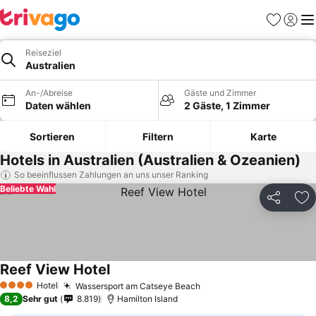
Favoriten
Einlog
Me
Reiseziel
Australien
An-/Abreise
Gäste und Zimmer
Daten wählen
2 Gäste, 1 Zimmer
Sortieren
Filtern
Karte
Hotels in Australien (Australien & Ozeanien)
So beeinflussen Zahlungen an uns unser Ranking
Beliebte Wahl
Teilen
Zu
Reef View Hotel
Hotel
Wassersport am Catseye Beach
4 Sterne
8,2
Sehr gut
8.819
Hamilton Island