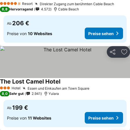
Resort
Direkter Zugang zum berühmten Cable Beach
5 Sterne
8,8
Hervorragend
4.572
Cable Beach
206 €
Ab
Preise von
10 Websites
Preise sehen
Teilen
Zu
The Lost Camel Hotel
Hotel
Essen und Einkaufen am Town Square
3 Sterne
8,0
Sehr gut
2.941
Yulara
199 €
Ab
Preise von
11 Websites
Preise sehen