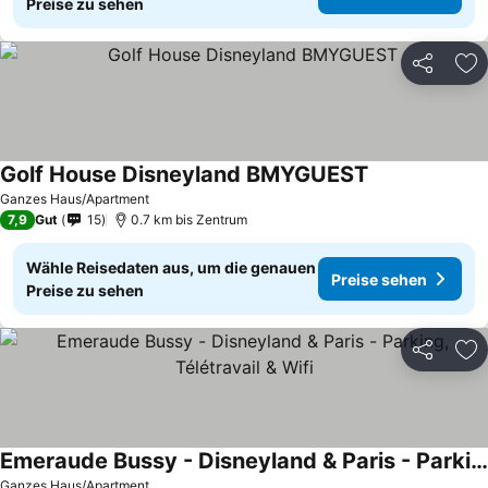
Preise zu sehen
Teilen
Zu
Golf House Disneyland BMYGUEST
Ganzes Haus/Apartment
7,9
Gut
15
0.7 km bis Zentrum
Wähle Reisedaten aus, um die genauen
Preise sehen
Preise zu sehen
Teilen
Zu
Emeraude Bussy - Disneyland & Paris - Parking, Télétravail & Wifi
Ganzes Haus/Apartment