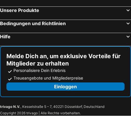
Nizza, Provence-Alpes-Côte d'Azur Hotels
Colmar, Elsass Hotels
Hôtel Akena Serris Val Deurope
Hôtel Cinépole
Unsere Produkte
Sainte-Lucie-de-Porto-Vecchio, Korsika Hotels
Cannes, Provence-Alpes-Côte d'Azur Hotels
Lyon, Rhône-Alpes Hotels
Marseille, Provence-Alpes-Côte d'Azur Hotels
Bedingungen und Richtlinien
Hilfe
Melde Dich an, um exklusive Vorteile für
Mitglieder zu erhalten
Personalisiere Dein Erlebnis
Treueangebote und Mitgliederpreise
Einloggen
trivago N.V.
, Kesselstraße 5 – 7, 40221 Düsseldorf, Deutschland
Copyright 2026 trivago | Alle Rechte vorbehalten.