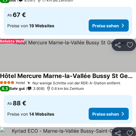
7,7
Gut
8.091
1.1 km bis Zentrum
67 €
Ab
Preise von
19 Websites
Preise sehen
Beliebte Wahl
Teilen
Zu
Hôtel Mercure Marne-la-Vallée Bussy St Georges
Hotel
Nur wenige Schritte von der RER-A-Station entfernt
4 Sterne
8,3
Sehr gut
3.908
0.6 km bis Zentrum
88 €
Ab
Preise von
14 Websites
Preise sehen