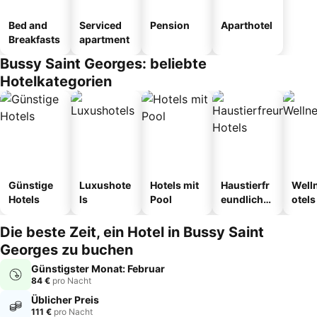
Bed and
Serviced
Pension
Aparthotel
Breakfasts
apartment
Bussy Saint Georges: beliebte
Hotelkategorien
Günstige
Luxushote
Hotels mit
Haustierfr
Well
Hotels
ls
Pool
eundliche
otels
Hotels
Die beste Zeit, ein Hotel in Bussy Saint
Georges zu buchen
Günstigster Monat: Februar
84 €
pro Nacht
Üblicher Preis
111 €
pro Nacht