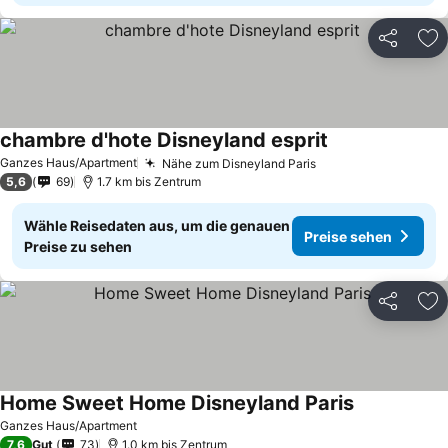
Teilen
Zu
chambre d'hote Disneyland esprit
Ganzes Haus/Apartment
Nähe zum Disneyland Paris
5,6
69
1.7 km bis Zentrum
Wähle Reisedaten aus, um die genauen
Preise sehen
Preise zu sehen
Teilen
Zu
Home Sweet Home Disneyland Paris
Ganzes Haus/Apartment
7,6
Gut
73
1.0 km bis Zentrum