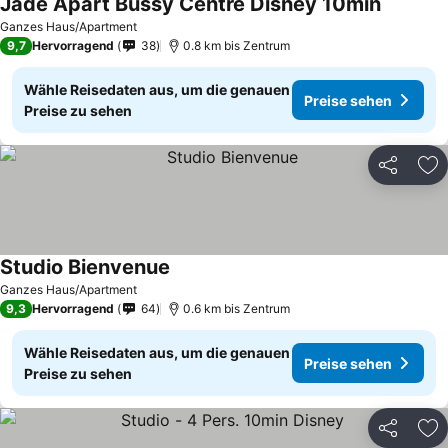
Jade Apart Bussy Centre Disney 10min
Ganzes Haus/Apartment
9,7
Hervorragend
38
0.8 km bis Zentrum
Wähle Reisedaten aus, um die genauen
Preise sehen
Preise zu sehen
Teilen
Zu
Studio Bienvenue
Ganzes Haus/Apartment
9,3
Hervorragend
64
0.6 km bis Zentrum
Wähle Reisedaten aus, um die genauen
Preise sehen
Preise zu sehen
Teilen
Zu