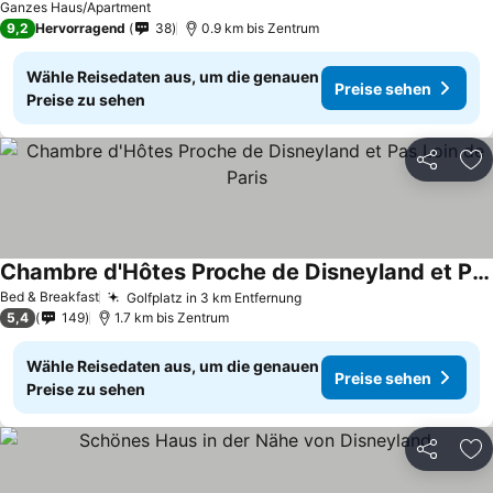
Ganzes Haus/Apartment
9,2
Hervorragend
38
0.9 km bis Zentrum
Wähle Reisedaten aus, um die genauen
Preise sehen
Preise zu sehen
Teilen
Zu
Chambre d'Hôtes Proche de Disneyland et Pas Loin de Paris
Bed & Breakfast
Golfplatz in 3 km Entfernung
5,4
149
1.7 km bis Zentrum
Wähle Reisedaten aus, um die genauen
Preise sehen
Preise zu sehen
Teilen
Zu