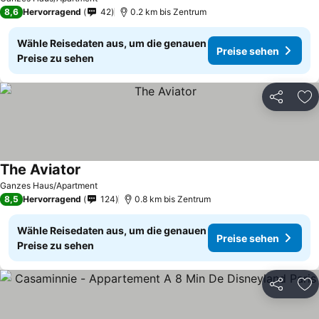
8,6
Hervorragend
42
0.2 km bis Zentrum
Wähle Reisedaten aus, um die genauen
Preise sehen
Preise zu sehen
Teilen
Zu
The Aviator
Ganzes Haus/Apartment
8,5
Hervorragend
124
0.8 km bis Zentrum
Wähle Reisedaten aus, um die genauen
Preise sehen
Preise zu sehen
Teilen
Zu