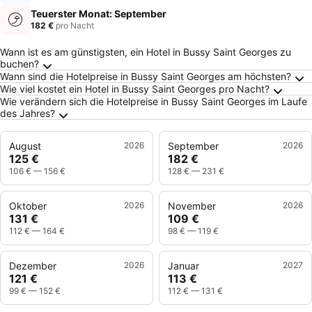
Teuerster Monat: September
182 €
pro Nacht
Häufig gestellte Fragen zu Bussy Saint Georg
Wann ist es am günstigsten, ein Hotel in Bussy Saint Georges zu
buchen?
Wann sind die Hotelpreise in Bussy Saint Georges am höchsten?
Wie viel kostet ein Hotel in Bussy Saint Georges pro Nacht?
Wie verändern sich die Hotelpreise in Bussy Saint Georges im Laufe
des Jahres?
August
2026
September
2026
125 €
182 €
106 €
—
156 €
128 €
—
231 €
Oktober
2026
November
2026
131 €
109 €
112 €
—
164 €
98 €
—
119 €
Dezember
2026
Januar
2027
121 €
113 €
99 €
—
152 €
112 €
—
131 €