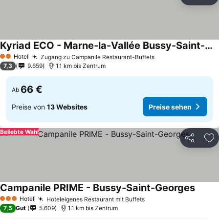
Teilen
Zu
Kyriad ECO - Marne-la-Vallée Bussy-Saint-Georges
Hotel
Zugang zu Campanile Restaurant-Buffets
2 Sterne
7,3
9.659
1.1 km bis Zentrum
66 €
Ab
Preise von
13 Websites
Preise sehen
Beliebte Wahl
Teilen
Zu
Campanile PRIME - Bussy-Saint-Georges
Hotel
Hoteleigenes Restaurant mit Buffets
3 Sterne
7,5
Gut
5.609
1.1 km bis Zentrum