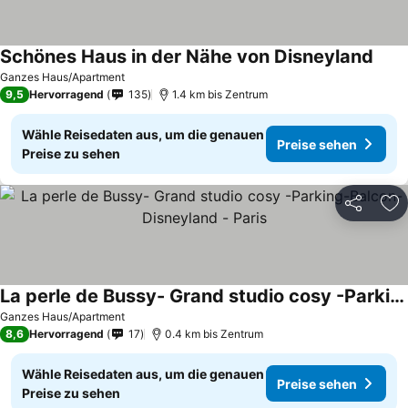
Schönes Haus in der Nähe von Disneyland
Ganzes Haus/Apartment
9,5
Hervorragend
135
1.4 km bis Zentrum
Wähle Reisedaten aus, um die genauen
Preise sehen
Preise zu sehen
Teilen
Zu
La perle de Bussy- Grand studio cosy -Parking-Balcon- Disneyland - Paris
Ganzes Haus/Apartment
8,6
Hervorragend
17
0.4 km bis Zentrum
Wähle Reisedaten aus, um die genauen
Preise sehen
Preise zu sehen