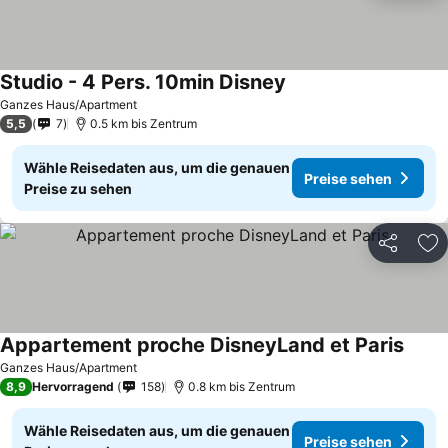
Studio - 4 Pers. 10min Disney
Ganzes Haus/Apartment
5,5
7
0.5 km bis Zentrum
Wähle Reisedaten aus, um die genauen
Preise sehen
Preise zu sehen
Teilen
Zu
Appartement proche DisneyLand et Paris
Ganzes Haus/Apartment
8,9
Hervorragend
158
0.8 km bis Zentrum
Wähle Reisedaten aus, um die genauen
Preise sehen