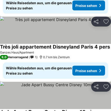
Wähle Reisedaten aus, um die genauen
Preise sehen
Preise zu sehen
Teilen
Zu
Très joli appartement Disneyland Paris 4 pers
Ganzes Haus/Apartment
9,0
Hervorragend
1
0.7 km bis Zentrum
Wähle Reisedaten aus, um die genauen
Preise sehen
Preise zu sehen
Teilen
Zu