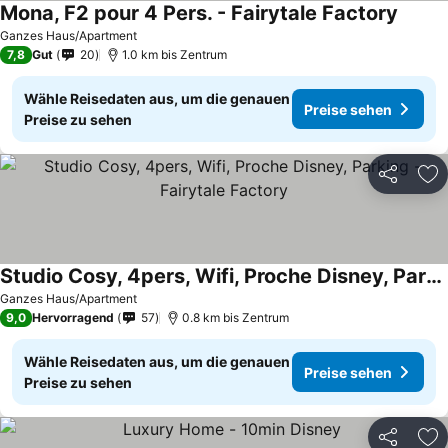
Mona, F2 pour 4 Pers. - Fairytale Factory
Ganzes Haus/Apartment
7,8
Gut
20
1.0 km bis Zentrum
Wähle Reisedaten aus, um die genauen
Preise sehen
Preise zu sehen
Teilen
Zu
Studio Cosy, 4pers, Wifi, Proche Disney, Parking - Fairytale Factory
Ganzes Haus/Apartment
9,0
Hervorragend
57
0.8 km bis Zentrum
Wähle Reisedaten aus, um die genauen
Preise sehen
Preise zu sehen
Teilen
Zu