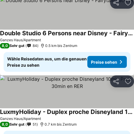
Teilen
Zu
Double Studio 6 Persons near Disney - Fairytale Factory
Ganzes Haus/Apartment
8,0
Sehr gut
84
0.5 km bis Zentrum
Wähle Reisedaten aus, um die genauen
Preise sehen
Preise zu sehen
Teilen
Zu
LuxmyHoliday - Duplex proche Disneyland 10min Paris 30min en RER
Ganzes Haus/Apartment
8,0
Sehr gut
51
0.7 km bis Zentrum