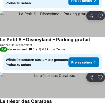
Preise sehen
Preise zu sehen
Teilen
Zu
Le Petit S - Disneyland - Parking gratuit
Ganzes Haus/Apartment
8,6
Hervorragend
11
0.8 km bis Zentrum
Wähle Reisedaten aus, um die genauen
Preise sehen
Preise zu sehen
Teilen
Zu
Le trésor des Caraïbes