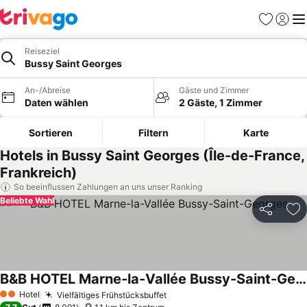
Favoriten
Einlog
Me
Reiseziel
Bussy Saint Georges
An-/Abreise
Gäste und Zimmer
Daten wählen
2 Gäste, 1 Zimmer
Sortieren
Filtern
Karte
Hotels in Bussy Saint Georges (Île-de-France,
Frankreich)
So beeinflussen Zahlungen an uns unser Ranking
Beliebte Wahl
Teilen
Zu
B&B HOTEL Marne-la-Vallée Bussy-Saint-Georges
Hotel
Vielfältiges Frühstücksbuffet
2 Sterne