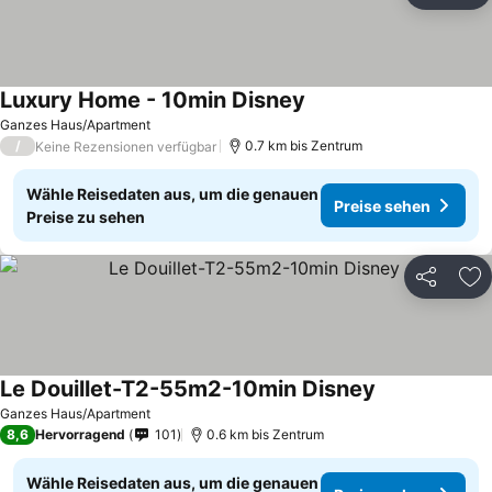
Luxury Home - 10min Disney
Ganzes Haus/Apartment
/
0.7 km bis Zentrum
Keine Rezensionen verfügbar
Wähle Reisedaten aus, um die genauen
Preise sehen
Preise zu sehen
Teilen
Zu
Le Douillet-T2-55m2-10min Disney
Ganzes Haus/Apartment
8,6
Hervorragend
101
0.6 km bis Zentrum
Wähle Reisedaten aus, um die genauen