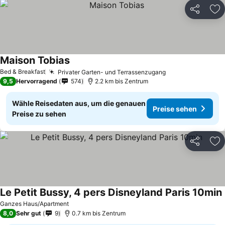
Teilen
Zu
Maison Tobias
Bed & Breakfast
Privater Garten- und Terrassenzugang
9,5
Hervorragend
574
2.2 km bis Zentrum
Wähle Reisedaten aus, um die genauen
Preise sehen
Preise zu sehen
Teilen
Zu
Le Petit Bussy, 4 pers Disneyland Paris 10min
Ganzes Haus/Apartment
8,0
Sehr gut
9
0.7 km bis Zentrum