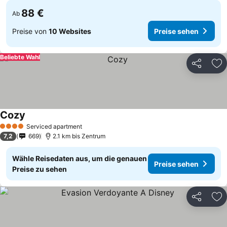
88 €
Ab
Preise von
10 Websites
Preise sehen
Beliebte Wahl
Teilen
Zu
Cozy
Serviced apartment
4 Sterne
7,2
669
2.1 km bis Zentrum
Wähle Reisedaten aus, um die genauen
Preise sehen
Preise zu sehen
Teilen
Zu