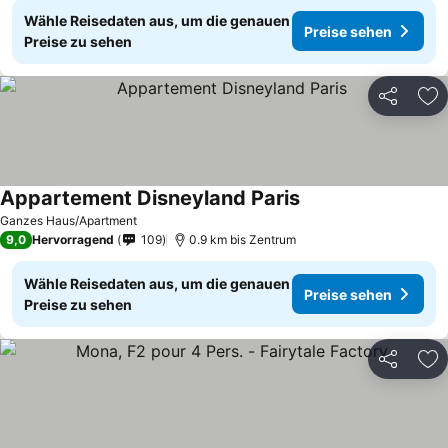
Wähle Reisedaten aus, um die genauen
Preise sehen
Preise zu sehen
Teilen
Zu
Appartement Disneyland Paris
Ganzes Haus/Apartment
9,0
Hervorragend
109
0.9 km bis Zentrum
Wähle Reisedaten aus, um die genauen
Preise sehen
Preise zu sehen
Teilen
Zu