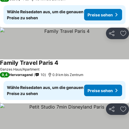
Wähle Reisedaten aus, um die genauen
Preise sehen
Preise zu sehen
Teilen
Zu
Family Travel Paris 4
Ganzes Haus/Apartment
9,4
Hervorragend
10
0.9 km bis Zentrum
Wähle Reisedaten aus, um die genauen
Preise sehen
Preise zu sehen
Teilen
Zu