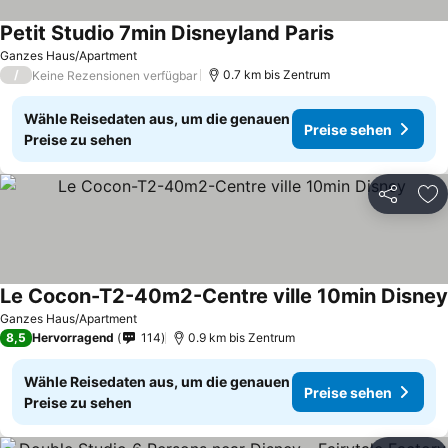
Petit Studio 7min Disneyland Paris
Ganzes Haus/Apartment
/
0.7 km bis Zentrum
Keine Rezensionen verfügbar
Wähle Reisedaten aus, um die genauen
Preise sehen
Preise zu sehen
Teilen
Zu
Le Cocon-T2-40m2-Centre ville 10min Disney
Ganzes Haus/Apartment
8,5
Hervorragend
114
0.9 km bis Zentrum
Wähle Reisedaten aus, um die genauen
Preise sehen
Preise zu sehen