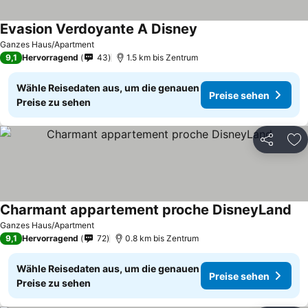
Evasion Verdoyante A Disney
Ganzes Haus/Apartment
9,1
Hervorragend
43
1.5 km bis Zentrum
Wähle Reisedaten aus, um die genauen
Preise sehen
Preise zu sehen
Teilen
Zu
Charmant appartement proche DisneyLand
Ganzes Haus/Apartment
9,1
Hervorragend
72
0.8 km bis Zentrum
Wähle Reisedaten aus, um die genauen
Preise sehen
Preise zu sehen