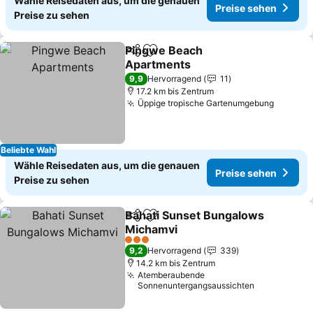
Wähle Reisedaten aus, um die genauen
Preise sehen
Preise zu sehen
Pingwe Beach
Teilen
Zu Favoriten hinzufügen
Apartments
Preise sehen
9,9
Hervorragend
11
17.2 km bis Zentrum
Üppige tropische Gartenumgebung
Preise 
Beliebte Wahl
Wähle Reisedaten aus, um die genauen
Preise sehen
Preise zu sehen
Bahati Sunset Bungalows
Teilen
Zu Favoriten hinzufügen
Michamvi
Preise sehen
3 Sterne
9,2
Hervorragend
339
14.2 km bis Zentrum
Atemberaubende
Sonnenuntergangsaussichten