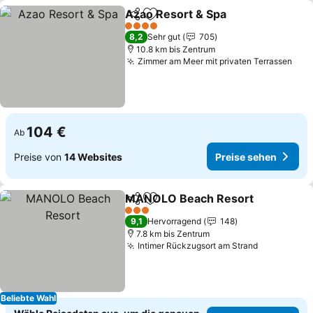
Azao Resort & Spa
Teilen
Zu Favoriten hinzufügen
Preise 
4 Sterne
8,2
Sehr gut
705
10.8 km bis Zentrum
Zimmer am Meer mit privaten Terrassen
Pre
104 €
Ab
Preise von
14 Websites
Preise sehen
MANOLO Beach Resort
Teilen
Zu Favoriten hinzufügen
Pr
3 Sterne
9,1
Hervorragend
148
7.8 km bis Zentrum
Intimer Rückzugsort am Strand
Preise seh
Beliebte Wahl