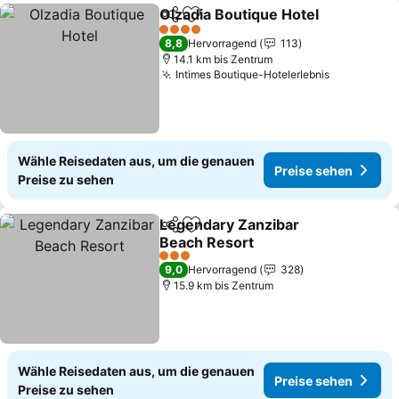
Olzadia Boutique Hotel
Teilen
Zu Favoriten hinzufügen
Pre
4 Sterne
8,8
Hervorragend
113
14.1 km bis Zentrum
Intimes Boutique-Hotelerlebnis
Preise se
Wähle Reisedaten aus, um die genauen
Preise sehen
Preise zu sehen
Legendary Zanzibar
Teilen
Zu Favoriten hinzufügen
Beach Resort
Preise sehen
3 Sterne
9,0
Hervorragend
328
15.9 km bis Zentrum
Wähle Reisedaten aus, um die genauen
Preise sehen
Preise zu sehen