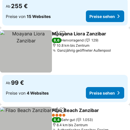
255 €
Ab
Preise von
15 Websites
Preise sehen
Moayana Liora Zanzibar
Teilen
Zu Favoriten hinzufügen
Pr
8,6
Hervorragend
129
10.8 km bis Zentrum
Ganzjährig geöffneter Außenpool
Preise s
99 €
Ab
Preise von
4 Websites
Preise sehen
Filao Beach Zanzibar
Teilen
Zu Favoriten hinzufügen
Preis
4 Sterne
8,4
Sehr gut
1.053
8.4 km bis Zentrum
Authentisches Sansibar-Design