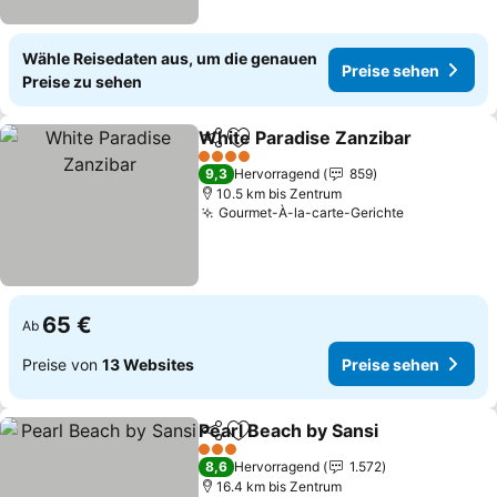
Wähle Reisedaten aus, um die genauen
Preise sehen
Preise zu sehen
White Paradise Zanzibar
Teilen
Zu Favoriten hinzufügen
P
4 Sterne
9,3
Hervorragend
859
10.5 km bis Zentrum
Gourmet-À-la-carte-Gerichte
Preise seh
65 €
Ab
Preise von
13 Websites
Preise sehen
Pearl Beach by Sansi
Teilen
Zu Favoriten hinzufügen
Preis
3 Sterne
8,6
Hervorragend
1.572
16.4 km bis Zentrum