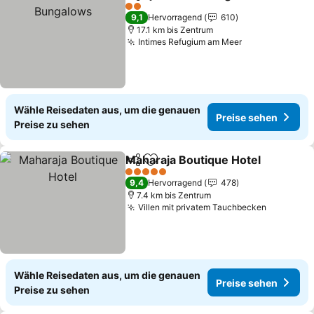
Teilen
Zu Favoriten hinzufügen
P
2 Sterne
9,1
Hervorragend
610
17.1 km bis Zentrum
Intimes Refugium am Meer
Preise sehen
Wähle Reisedaten aus, um die genauen
Preise sehen
Preise zu sehen
Maharaja Boutique Hotel
Teilen
Zu Favoriten hinzufügen
P
5 Sterne
9,4
Hervorragend
478
7.4 km bis Zentrum
Villen mit privatem Tauchbecken
Preise s
Wähle Reisedaten aus, um die genauen
Preise sehen
Preise zu sehen