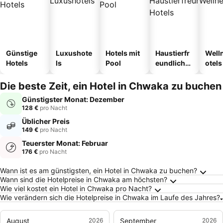
Günstige
Luxushote
Hotels mit
Haustierfr
Well
Hotels
ls
Pool
eundliche
otels
Hotels
Die beste Zeit, ein Hotel in Chwaka zu buchen
Günstigster Monat: Dezember
128 €
pro Nacht
Üblicher Preis
149 €
pro Nacht
Teuerster Monat: Februar
176 €
pro Nacht
Häufig gestellte Fragen zu Chwaka
Wann ist es am günstigsten, ein Hotel in Chwaka zu buchen?
Wann sind die Hotelpreise in Chwaka am höchsten?
Wie viel kostet ein Hotel in Chwaka pro Nacht?
Wie verändern sich die Hotelpreise in Chwaka im Laufe des Jahres?
August
2026
September
2026