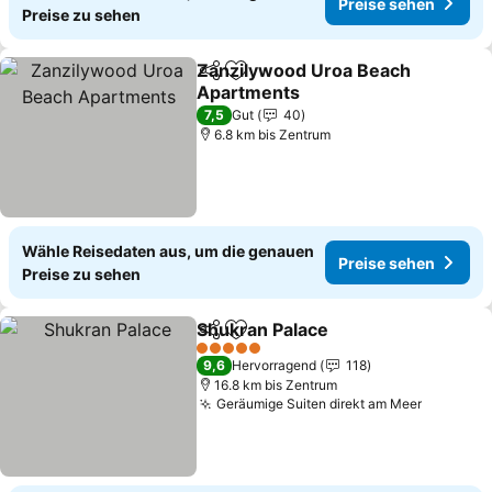
Preise sehen
Preise zu sehen
Zanzilywood Uroa Beach
Teilen
Zu Favoriten hinzufügen
Apartments
Preise sehen
7,5
Gut
40
6.8 km bis Zentrum
Wähle Reisedaten aus, um die genauen
Preise sehen
Preise zu sehen
Shukran Palace
Teilen
Zu Favoriten hinzufügen
Preise seh
5 Sterne
9,6
Hervorragend
118
16.8 km bis Zentrum
Geräumige Suiten direkt am Meer
Preise s