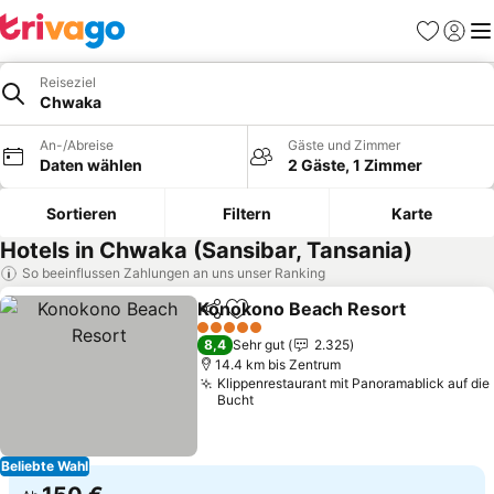
Favoriten
Einlog
Me
Reiseziel
Chwaka
An-/Abreise
Gäste und Zimmer
Daten wählen
2 Gäste, 1 Zimmer
Sortieren
Filtern
Karte
Hotels in Chwaka (Sansibar, Tansania)
So beeinflussen Zahlungen an uns unser Ranking
Konokono Beach Resort
Teilen
Zu Favoriten hinzufügen
Pr
5 Sterne
8,4
Sehr gut
2.325
14.4 km bis Zentrum
Klippenrestaurant mit Panoramablick auf die
Bucht
Beliebte Wahl