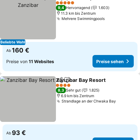
Teilen
Zu Favoriten hinzufügen
5 Sterne
9,4
Hervorragend
1.603
11.3 km bis Zentrum
Mehrere Swimmingpools
Preise sehen
Beliebte Wahl
160 €
Ab
Preise von
11 Websites
Preise sehen
Zanzibar Bay Resort
Teilen
Zu Favoriten hinzufügen
Preis
4 Sterne
8,3
Sehr gut
1.825
6.9 km bis Zentrum
Strandlage an der Chwaka Bay
Preise se
93 €
Ab