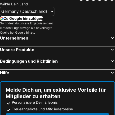
Samaki Lodge
Palumboreef Beach Resort
Wähle Dein Land
Amber Lodge Hotel
Malcom Ocean View Retreat
Seasons Lodge Zanzibar
Treetop by Eight Continents, Zanzibar
Zu Google hinzufügen
So findest du unsere Ergebnisse ganz
Sea Crest Hotel
New Amaan Hotel
einfach: Füge trivago als bevorzugte
Kiwengwa Strand
Zanzibar Grand Palace
Quelle bei Google hinzu.
Unternehmen
Unsere Produkte
Bedingungen und Richtlinien
Hilfe
Melde Dich an, um exklusive Vorteile für
Mitglieder zu erhalten
Personalisiere Dein Erlebnis
Treueangebote und Mitgliederpreise