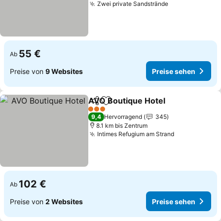
Zwei private Sandstrände
Preise sehen
55 €
Ab
Preise von
9 Websites
Preise sehen
AVO Boutique Hotel
Teilen
Zu Favoriten hinzufügen
Preise
3 Sterne
9,4
Hervorragend
345
8.1 km bis Zentrum
Intimes Refugium am Strand
Preise sehen
102 €
Ab
Preise von
2 Websites
Preise sehen