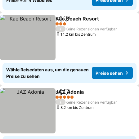
Preise von
4 Websites
Preise sehen
Kae Beach Resort
Teilen
Zu Favoriten hinzufügen
Preise s
3 Sterne
/
Keine Rezensionen verfügbar
14.2 km bis Zentrum
Wähle Reisedaten aus, um die genauen
Preise sehen
Preise zu sehen
JAZ Adonia
Teilen
Zu Favoriten hinzufügen
Preise sehen
5 Sterne
/
Keine Rezensionen verfügbar
8.2 km bis Zentrum