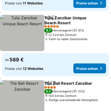
Preise von
11 Websites
Preise sehen
Tulia Zanzibar Unique
Teilen
Zu Favoriten hinzufügen
Beach Resort
Preise sehen
5 Sterne
9,7
Hervorragend
912
12.3 km bis Zentrum
Farm-to-table-Gastronomie
Preise sehen
589 €
Ab
Preise von
12 Websites
Preise sehen
The Bali Resort Zanzibar
Teilen
Zu Favoriten hinzufügen
P
4 Sterne
9,5
Hervorragend
233
19.0 km bis Zentrum
Ruhige und einladende Atmosphäre
Preise