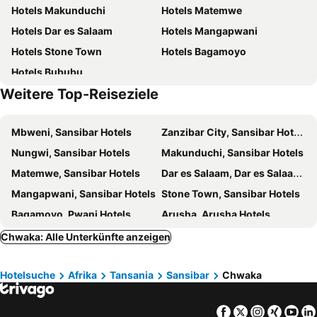
Hotels Makunduchi
Hotels Matemwe
Tembo Kiwengwa Resort
Boutique Hotel Matlai
Hotels Dar es Salaam
Hotels Mangapwani
Karibu Beach Resort
Chuini Zanzibar Beach Lodge
Hotels Stone Town
Hotels Bagamoyo
Diamonds Bijoux
Turkuaz Beach Zanzibar
Hotels Bububu
Mangrove Lodge
Emerald Palm Courtyard Hotel
Weitere Top-Reiseziele
Zanzibar Tropical Sunset Boutique Hotel - Adults Only
The Sands Beach Resort
The Seyyida Hotel and Spa
Jafferji House
Mbweni, Sansibar Hotels
Zanzibar City, Sansibar Hotels
Bahati Sunset Bungalows Michamvi
Emerson Spice Hotel
Nungwi, Sansibar Hotels
Makunduchi, Sansibar Hotels
Kholle House
Kaure Sand Beach Lodge
Matemwe, Sansibar Hotels
Dar es Salaam, Dar es Salaam Hotels
Ngalawa Beach Village
Antonio Garden Hotel
Mangapwani, Sansibar Hotels
Stone Town, Sansibar Hotels
Ngalawa & Resort
Spice Palace Hotel
Bagamoyo, Pwani Hotels
Arusha, Arusha Hotels
Moya Beach Hotel
Coconut Tree Beach
Chwaka: Alle Unterkünfte anzeigen
Balungi Boutique Hotel
Ycona Eco-Luxury Resort, Zanzibar
AVO Boutique Hotel
Moonshine
Hotelsuche
Afrika
Tansania
Sansibar
Chwaka
Blackstone Beach Resort
JAZ Adonia
Maars Resort
Antonio Beach Hotel & Spa
Facebook
Twitter
Instagra
Xing
Yo