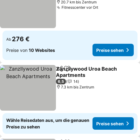
20.7 km bis Zentrum
Fitnesscenter vor Ort
Preise sehen
276 €
Ab
Preise von
10 Websites
Preise sehen
Zanzllywood Uroa Beach
Teilen
Zu Favoriten hinzufügen
Apartments
Preise sehen
6,5
14
7.3 km bis Zentrum
Wähle Reisedaten aus, um die genauen
Preise sehen
Preise zu sehen