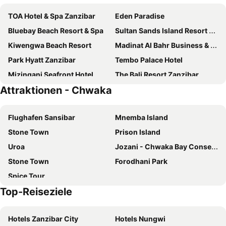
TOA Hotel & Spa Zanzibar
Eden Paradise
Bluebay Beach Resort & Spa
Sultan Sands Island Resort & Spa
Kiwengwa Beach Resort
Madinat Al Bahr Business & Spa Hotel
Park Hyatt Zanzibar
Tembo Palace Hotel
Mizingani Seafront Hotel
The Bali Resort Zanzibar
Attraktionen - Chwaka
Sunny Palms Beach Bungalows
JAZ Amaluna
Golden Tulip Zanzibar Resort
Turaco Spice Tree, a Tribute Portfolio Hotel
Flughafen Sansibar
Mnemba Island
Zanzibella Hotel & SPA
Dhow Palace Hotel
Stone Town
Prison Island
Golden Tulip Stonetown Boutique
JAZ Elite Aurora
Uroa
Jozani - Chwaka Bay Conservation Area
Tikitam Palms Boutique Hotel
Maru Maru Hotel
Stone Town
Forodhani Park
Ocean Boutique Hotel
Marafiki Bungalows
Spice Tour
Baladin Zanzibar Beach
The Manor House by Sansi
Top-Reiseziele
Royal Cliff Zanzibar
Hotel Verde Zanzibar - Azam Luxury Resort and Spa
Golden Tulip Zanzibar Airport Hotel & Spa
Zanzibar Serena Hotel
Hotels Zanzibar City
Hotels Nungwi
Zanzibar Palace Hotel
Azao Resort & Spa