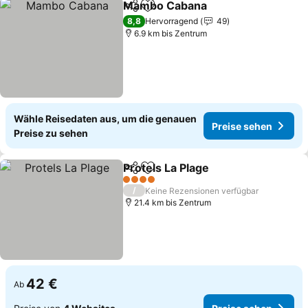
Mambo Cabana
Teilen
Zu Favoriten hinzufügen
Preise seh
8,8
Hervorragend
49
6.9 km bis Zentrum
Wähle Reisedaten aus, um die genauen
Preise sehen
Preise zu sehen
Protels La Plage
Teilen
Zu Favoriten hinzufügen
Preise seh
4 Sterne
/
Keine Rezensionen verfügbar
21.4 km bis Zentrum
42 €
Ab