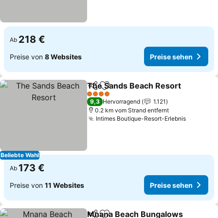
218 €
Ab
Preise von
8 Websites
Preise sehen
The Sands Beach Resort
Teilen
Zu Favoriten hinzufügen
P
4 Sterne
9,3
Hervorragend
1.121
0.2 km vom Strand entfernt
Intimes Boutique-Resort-Erlebnis
Preise s
Beliebte Wahl
173 €
Ab
Preise von
11 Websites
Preise sehen
Mnana Beach Bungalows