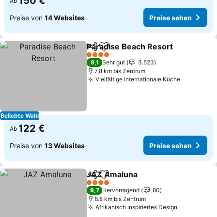
150 €
Ab
Preise von
14 Websites
Preise sehen
Paradise Beach Resort
Teilen
Zu Favoriten hinzufügen
Pre
4 Sterne
8,1
Sehr gut
3.523
7.8 km bis Zentrum
Vielfältige internationale Küche
Preise se
Beliebte Wahl
122 €
Ab
Preise von
13 Websites
Preise sehen
JAZ Amaluna
Teilen
Zu Favoriten hinzufügen
Preise sehen
4 Sterne
9,7
Hervorragend
80
8.8 km bis Zentrum
Afrikanisch inspiriertes Design
Preise seh