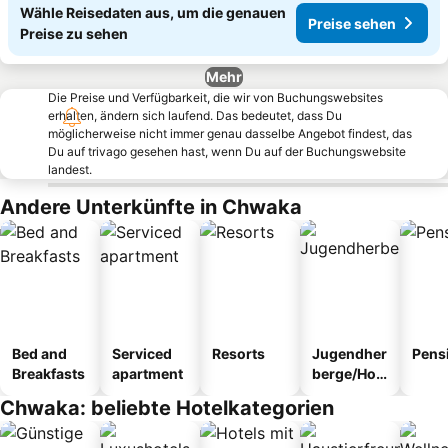
Wähle Reisedaten aus, um die genauen
Preise sehen
Preise zu sehen
Mehr
Die Preise und Verfügbarkeit, die wir von Buchungswebsites
erhalten, ändern sich laufend. Das bedeutet, dass Du
möglicherweise nicht immer genau dasselbe Angebot findest, das
Du auf trivago gesehen hast, wenn Du auf der Buchungswebsite
landest.
Andere Unterkünfte in Chwaka
Bed and
Serviced
Resorts
Jugendher
Pens
Breakfasts
apartment
berge/Hos
tel
Chwaka: beliebte Hotelkategorien