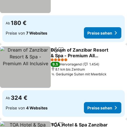
180 €
Ab
Preise von
7 Websites
Preise sehen
Dream of Zanzibar Resort
Teilen
Zu Favoriten hinzufügen
& Spa - Premium All
Inclusive
Preise sehen
5 Sterne
9,5
Hervorragend
1.454
8.1 km bis Zentrum
Geräumige Suiten mit Meerblick
Preise se
324 €
Ab
Preise von
4 Websites
Preise sehen
TOA Hotel & Spa Zanzibar