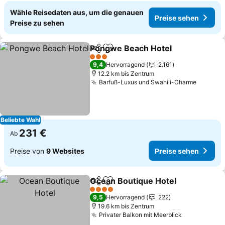
Wähle Reisedaten aus, um die genauen
Preise sehen
Preise zu sehen
Pongwe Beach Hotel
Teilen
Zu Favoriten hinzufügen
Preis
3 Sterne
9,4
Hervorragend
2.161
12.2 km bis Zentrum
Barfuß-Luxus und Swahili-Charme
Preise 
Beliebte Wahl
231 €
Ab
Preise von
9 Websites
Preise sehen
Ocean Boutique Hotel
Teilen
Zu Favoriten hinzufügen
Prei
4 Sterne
9,5
Hervorragend
222
19.6 km bis Zentrum
Privater Balkon mit Meerblick
Preise seh