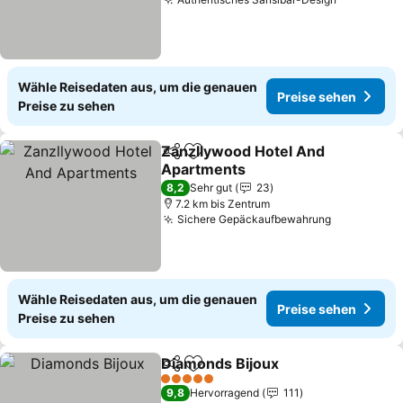
Preise se
Wähle Reisedaten aus, um die genauen
Preise sehen
Preise zu sehen
Zanzllywood Hotel And
Teilen
Zu Favoriten hinzufügen
Apartments
Preise sehen
8,2
Sehr gut
23
7.2 km bis Zentrum
Sichere Gepäckaufbewahrung
Preise seh
Wähle Reisedaten aus, um die genauen
Preise sehen
Preise zu sehen
Diamonds Bijoux
Teilen
Zu Favoriten hinzufügen
Preise se
5 Sterne
9,8
Hervorragend
111