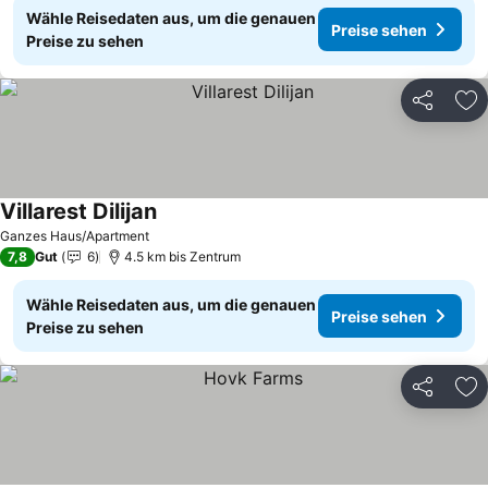
Wähle Reisedaten aus, um die genauen
Preise sehen
Preise zu sehen
Teilen
Zu
Villarest Dilijan
Preise sehen
Ganzes Haus/Apartment
7,8
Gut
6
4.5 km bis Zentrum
Wähle Reisedaten aus, um die genauen
Preise sehen
Preise zu sehen
Teilen
Zu