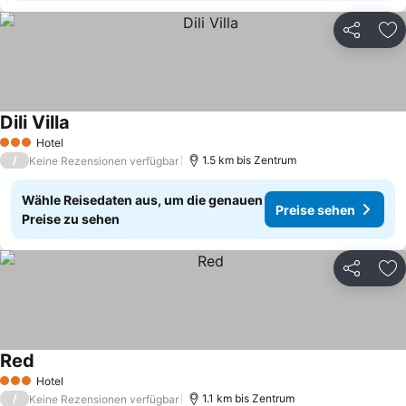
Teilen
Zu
Dili Villa
Preise sehen
Hotel
3 Sterne
/
1.5 km bis Zentrum
Keine Rezensionen verfügbar
Wähle Reisedaten aus, um die genauen
Preise sehen
Preise zu sehen
Teilen
Zu
Red
Preise sehen
Hotel
3 Sterne
/
1.1 km bis Zentrum
Keine Rezensionen verfügbar