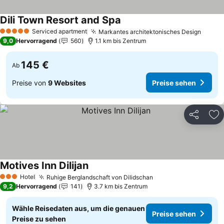
Dili Town Resort and Spa
Preise sehen
Serviced apartment
Markantes architektonisches Design
Preis
5 Sterne
9,0
Hervorragend
560
1.1 km bis Zentrum
145 €
Ab
Preise von
9 Websites
Preise sehen
Teilen
Zu
Motives Inn Dilijan
Preise sehen
Hotel
Ruhige Berglandschaft von Dilidschan
Preise sehen
3 Sterne
9,2
Hervorragend
141
3.7 km bis Zentrum
Wähle Reisedaten aus, um die genauen
Preise sehen
Preise zu sehen