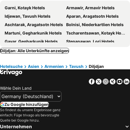
Garni, Kotayk Hotels
Armawir, Armavir Hotels
Idjewan, Tavush Hotels
Aparan, Aragatsotn Hotels
Aschtarak, Aragatsotn Hotels
Bolnisi, Niederkartlien Hotels
Martuni, Gegharkunik Hotels
Tscharentsawan, Kotayk Hotels
Gavar, Gegharkunik Hotels
Stepanawan, Lori Hotels
Abowian, Kotayk Hotels
Marneuli, Niederkartlien Hotels
Diljdjan: Alle Unterkünfte anzeigen
Artaschat, Ararat Hotels
Sewan, Gegharkunik Hotels
Hotelsuche
Asien
Armenien
Tavush
Diljdjan
Tsaghkadzor, Kotayk Hotels
Sighnaghi, Kachetien Hotels
Gäncä, Gäncä Hotels
Wanadsor, Lori Hotels
Facebook
Twitter
Instagra
Xing
Yo
Alaverdi, Lori Hotels
Gurjaani, Kachetien Hotels
Wähle Dein Land
Chambarak, Gegharkunik Hotels
Eriwan, Eriwan Hotels
Gjumri, Shirak Hotels
Wedi, Ararat Hotels
Zu Google hinzufügen
Goris, Syunik Hotels
Kapan, Syunik Hotels
So findest du unsere Ergebnisse ganz
einfach: Füge trivago als bevorzugte
Quelle bei Google hinzu.
Unternehmen