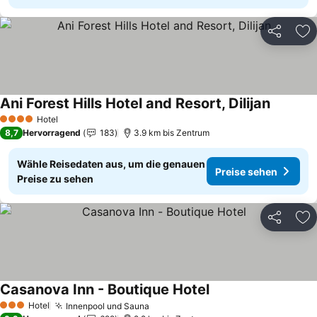
Teilen
Zu
Ani Forest Hills Hotel and Resort, Dilijan
Preise s
Hotel
4 Sterne
8,7
Hervorragend
183
3.9 km bis Zentrum
Wähle Reisedaten aus, um die genauen
Preise sehen
Preise zu sehen
Teilen
Zu
Casanova Inn - Boutique Hotel
Preise sehen
Hotel
Innenpool und Sauna
Preise sehen
3 Sterne