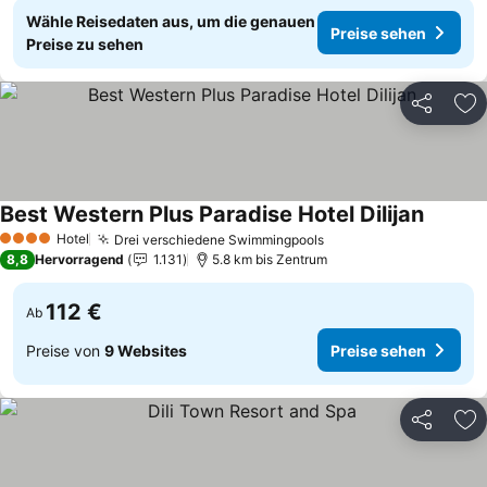
Wähle Reisedaten aus, um die genauen
Preise sehen
Preise zu sehen
Teilen
Zu
Best Western Plus Paradise Hotel Dilijan
Preise 
Hotel
Drei verschiedene Swimmingpools
Preise sehen
4 Sterne
8,8
Hervorragend
1.131
5.8 km bis Zentrum
112 €
Ab
Preise von
9 Websites
Preise sehen
Teilen
Zu