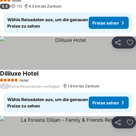
Hotel
3 Sterne
5,5
11
4.5 km bis Zentrum
Wähle Reisedaten aus, um die genauen
Preise sehen
Preise zu sehen
Teilen
Zu
Dililuxe Hotel
Preise sehen
Hotel
5 Sterne
/
1.9 km bis Zentrum
Keine Rezensionen verfügbar
Wähle Reisedaten aus, um die genauen
Preise sehen
Preise zu sehen
Teilen
Zu