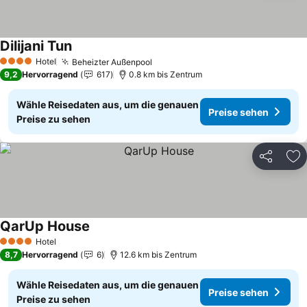
Dilijani Tun
Preise sehen
Hotel
Beheizter Außenpool
Preise sehen
4 Sterne
9,2
Hervorragend
617
0.8 km bis Zentrum
Wähle Reisedaten aus, um die genauen
Preise sehen
Preise zu sehen
Teilen
Zu
QarUp House
Preise sehen
Hotel
4 Sterne
8,7
Hervorragend
6
12.6 km bis Zentrum
Wähle Reisedaten aus, um die genauen
Preise sehen
Preise zu sehen