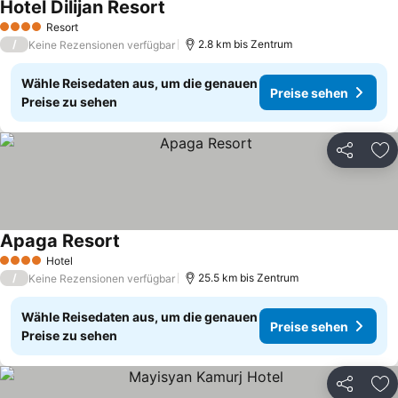
Hotel Dilijan Resort
Preise sehen
Resort
4 Sterne
/
2.8 km bis Zentrum
Keine Rezensionen verfügbar
Wähle Reisedaten aus, um die genauen
Preise sehen
Preise zu sehen
Teilen
Zu
Apaga Resort
Preise sehen
Hotel
4 Sterne
/
25.5 km bis Zentrum
Keine Rezensionen verfügbar
Wähle Reisedaten aus, um die genauen
Preise sehen
Preise zu sehen
Teilen
Zu