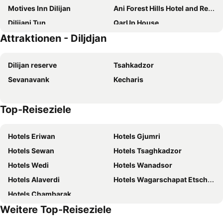
Motives Inn Dilijan
Ani Forest Hills Hotel and Resort, Dilijan
Dilijani Tun
QarUp House
Attraktionen - Diljdjan
Arsis Family Hotel
Apaga Resort
Mayisyan Kamurj Hotel
Dilijan Park
Dilijan reserve
Tsahkadzor
DiliJazz Hotel & Restaurant
Paxlava Dilijan Guesthouse & Restaurant
Sevanavank
Kecharis
Greenwood Hotel
Kompozitor Hotel Dilijan
Top-Reiseziele
Hotels Eriwan
Hotels Gjumri
Hotels Sewan
Hotels Tsaghkadzor
Hotels Wedi
Hotels Wanadsor
Hotels Alaverdi
Hotels Wagarschapat Etschmiadsin
Hotels Chambarak
Weitere Top-Reiseziele