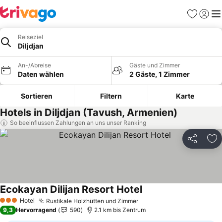
Favoriten
Einlog
Me
Reiseziel
Diljdjan
An-/Abreise
Gäste und Zimmer
Daten wählen
2 Gäste, 1 Zimmer
Sortieren
Filtern
Karte
Hotels in Diljdjan (Tavush, Armenien)
So beeinflussen Zahlungen an uns unser Ranking
Teilen
Zu
Ecokayan Dilijan Resort Hotel
Preise sehen
Hotel
Rustikale Holzhütten und Zimmer
Preise sehen
3 Sterne
9,3
Hervorragend
590
2.1 km bis Zentrum