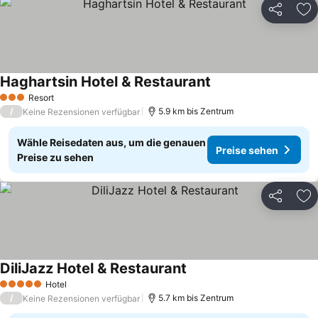
Teilen
Zu
Haghartsin Hotel & Restaurant
Preise sehen
Resort
3 Sterne
/
5.9 km bis Zentrum
Keine Rezensionen verfügbar
Wähle Reisedaten aus, um die genauen
Preise sehen
Preise zu sehen
Teilen
Zu
DiliJazz Hotel & Restaurant
Preise sehen
Hotel
5 Sterne
/
5.7 km bis Zentrum
Keine Rezensionen verfügbar