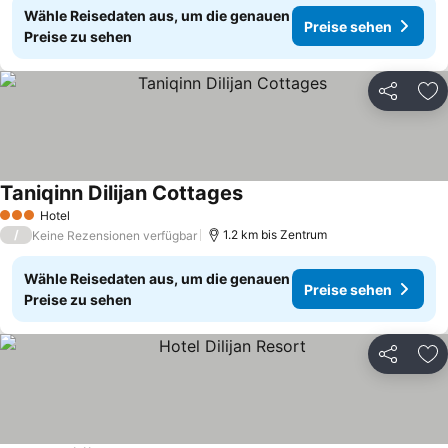
Wähle Reisedaten aus, um die genauen
Preise sehen
Preise zu sehen
Teilen
Zu
Taniqinn Dilijan Cottages
Preise sehen
Hotel
3 Sterne
/
1.2 km bis Zentrum
Keine Rezensionen verfügbar
Wähle Reisedaten aus, um die genauen
Preise sehen
Preise zu sehen
Teilen
Zu