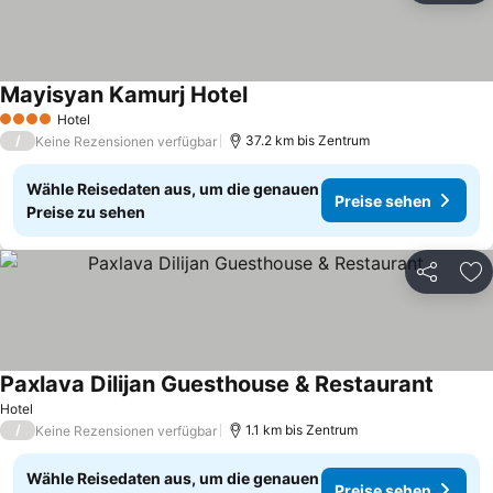
Mayisyan Kamurj Hotel
Preise sehen
Hotel
4 Sterne
/
37.2 km bis Zentrum
Keine Rezensionen verfügbar
Wähle Reisedaten aus, um die genauen
Preise sehen
Preise zu sehen
Teilen
Zu
Paxlava Dilijan Guesthouse & Restaurant
Preise
Hotel
/
1.1 km bis Zentrum
Keine Rezensionen verfügbar
Wähle Reisedaten aus, um die genauen
Preise sehen