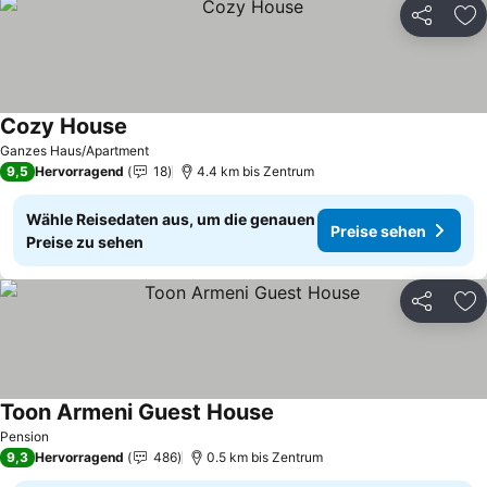
Teilen
Zu
Cozy House
Preise sehen
Ganzes Haus/Apartment
9,5
Hervorragend
18
4.4 km bis Zentrum
Wähle Reisedaten aus, um die genauen
Preise sehen
Preise zu sehen
Teilen
Zu
Toon Armeni Guest House
Preise sehen
Pension
9,3
Hervorragend
486
0.5 km bis Zentrum