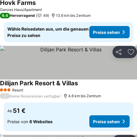
Hovk Farms
Preise sehen
Ganzes Haus/Apartment
9,4
Hervorragend
49
13.6 km bis Zentrum
Wähle Reisedaten aus, um die genauen
Preise sehen
Preise zu sehen
Teilen
Zu
Dilijan Park Resort & Villas
Preise sehen
Resort
3 Sterne
/
4.6 km bis Zentrum
Keine Rezensionen verfügbar
51 €
Ab
Preise von
6 Websites
Preise sehen