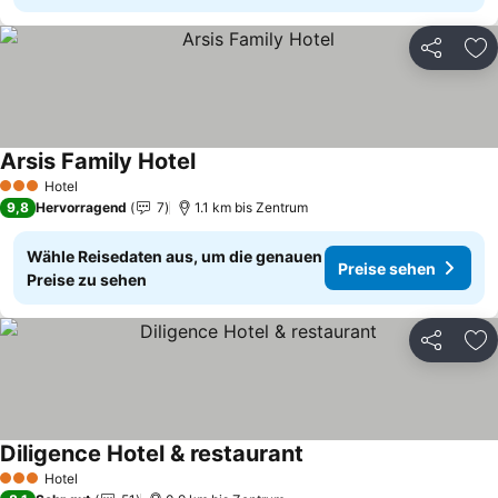
Teilen
Zu
Arsis Family Hotel
Preise sehen
Hotel
3 Sterne
9,8
Hervorragend
7
1.1 km bis Zentrum
Wähle Reisedaten aus, um die genauen
Preise sehen
Preise zu sehen
Teilen
Zu
Diligence Hotel & restaurant
Preise sehen
Hotel
3 Sterne