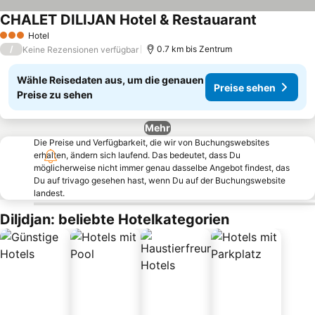
CHALET DILIJAN Hotel & Restauarant
Preise seh
Hotel
3 Sterne
/
0.7 km bis Zentrum
Keine Rezensionen verfügbar
Wähle Reisedaten aus, um die genauen
Preise sehen
Preise zu sehen
Mehr
Die Preise und Verfügbarkeit, die wir von Buchungswebsites
erhalten, ändern sich laufend. Das bedeutet, dass Du
möglicherweise nicht immer genau dasselbe Angebot findest, das
Du auf trivago gesehen hast, wenn Du auf der Buchungswebsite
landest.
Diljdjan: beliebte Hotelkategorien