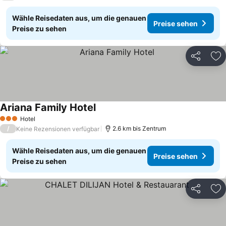
Wähle Reisedaten aus, um die genauen
Preise sehen
Preise zu sehen
Teilen
Zu
Ariana Family Hotel
Preise sehen
Hotel
3 Sterne
/
2.6 km bis Zentrum
Keine Rezensionen verfügbar
Wähle Reisedaten aus, um die genauen
Preise sehen
Preise zu sehen
Teilen
Zu