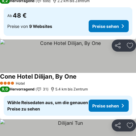
9,2
Hervorragend
699
2.2 km bis Zentrum
48 €
Ab
Preise von
9 Websites
Preise sehen
Teilen
Zu
Cone Hotel Dilijan, By One
Preise sehen
Hotel
4 Sterne
9,0
Hervorragend
31
5.4 km bis Zentrum
Wähle Reisedaten aus, um die genauen
Preise sehen
Preise zu sehen
Teilen
Zu