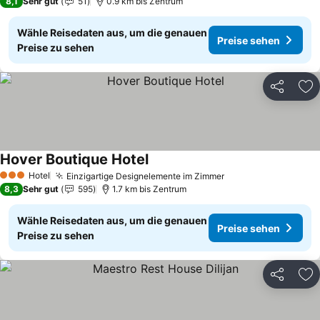
8,1
Sehr gut
51
0.9 km bis Zentrum
Wähle Reisedaten aus, um die genauen
Preise sehen
Preise zu sehen
Teilen
Zu
Hover Boutique Hotel
Preise sehen
Hotel
Einzigartige Designelemente im Zimmer
Preise sehen
3 Sterne
8,3
Sehr gut
595
1.7 km bis Zentrum
Wähle Reisedaten aus, um die genauen
Preise sehen
Preise zu sehen
Teilen
Zu