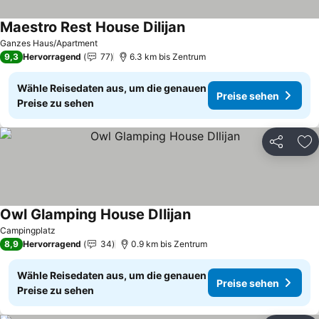
Maestro Rest House Dilijan
Preise sehen
Ganzes Haus/Apartment
9,3
Hervorragend
77
6.3 km bis Zentrum
Wähle Reisedaten aus, um die genauen
Preise sehen
Preise zu sehen
Teilen
Zu
Owl Glamping House DIlijan
Preise sehen
Campingplatz
8,9
Hervorragend
34
0.9 km bis Zentrum
Wähle Reisedaten aus, um die genauen
Preise sehen
Preise zu sehen