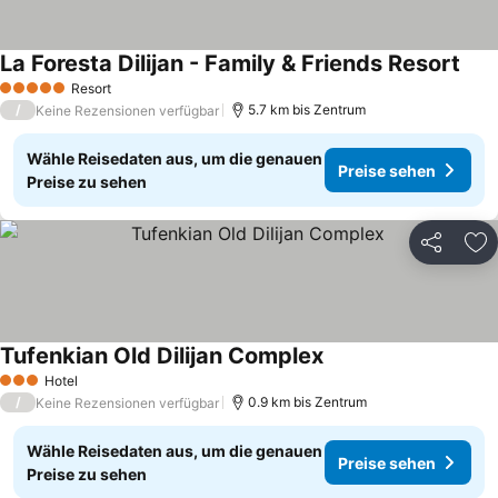
La Foresta Dilijan - Family & Friends Resort
Prei
Resort
5 Sterne
/
5.7 km bis Zentrum
Keine Rezensionen verfügbar
Wähle Reisedaten aus, um die genauen
Preise sehen
Preise zu sehen
Teilen
Zu
Tufenkian Old Dilijan Complex
Preise sehen
Hotel
3 Sterne
/
0.9 km bis Zentrum
Keine Rezensionen verfügbar
Wähle Reisedaten aus, um die genauen
Preise sehen
Preise zu sehen