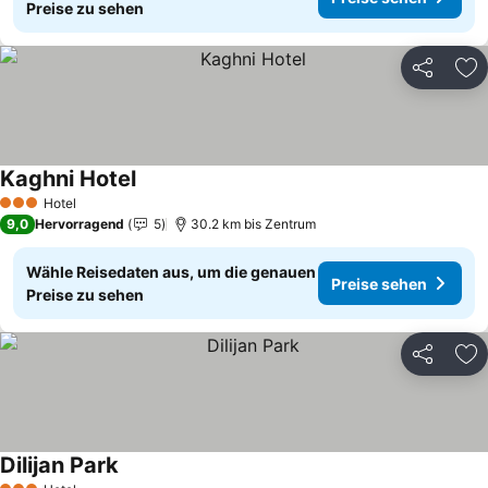
Preise zu sehen
Teilen
Zu
Kaghni Hotel
Preise sehen
Hotel
3 Sterne
9,0
Hervorragend
5
30.2 km bis Zentrum
Wähle Reisedaten aus, um die genauen
Preise sehen
Preise zu sehen
Teilen
Zu
Dilijan Park
Preise sehen