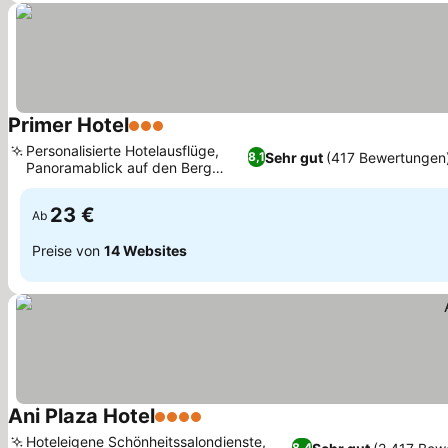
Primer Hotel
3 Sterne
Preise sehen
Personalisierte Hotelausflüge,
Sehr gut
(417 Bewertungen
8,1
Panoramablick auf den Berg
Preise sehen
Ararat
23 €
Ab
Preise von
14 Websites
Ani Plaza Hotel
4 Sterne
Preise sehen
Hoteleigene Schönheitssalondienste,
8,4