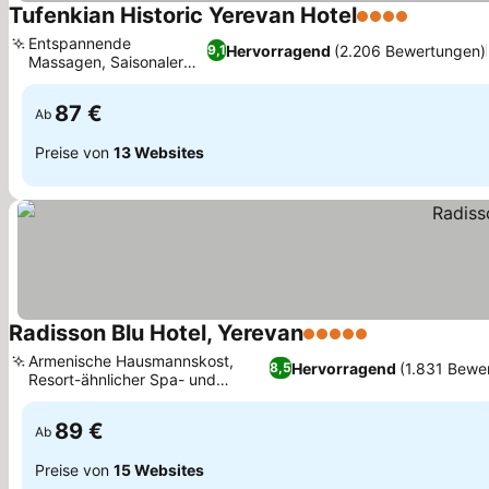
Tufenkian Historic Yerevan Hotel
4 Sterne
Preise s
Entspannende
Hervorragend
(2.206 Bewertungen)
9,1
Massagen, Saisonaler
Preise sehen
Außenpool
87 €
Ab
Preise von
13 Websites
Radisson Blu Hotel, Yerevan
5 Sterne
Preise sehen
Armenische Hausmannskost,
Hervorragend
(1.831 Bewe
8,5
Resort-ähnlicher Spa- und
Preise sehen
Wellnessbereich
89 €
Ab
Preise von
15 Websites