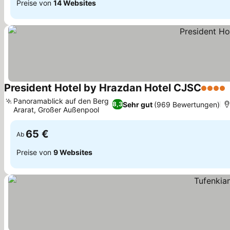
Preise von
14 Websites
President Hotel by Hrazdan Hotel CJSC
4 Stern
Panoramablick auf den Berg
Sehr gut
(969 Bewertungen)
8,3
Ararat, Großer Außenpool
Preise sehen
65 €
Ab
Preise von
9 Websites