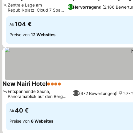
Zentrale Lage am
Hervorragend
(2.186 Bewertu
9,1
Republikplatz, Cloud 7 Spa
Preise sehen
und Fitnesscenter
104 €
Ab
Preise von
12 Websites
New Nairi Hotel
4 Sterne
Preise sehen
Entspannende Sauna,
(672 Bewertungen)
6,3
1.6 k
Panoramablick auf den Berg
Preise sehen
Ararat
40 €
Ab
Preise von
8 Websites