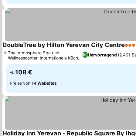
DoubleTree by Hilton Yerevan City Centre
4 St
Thai Atmosphere Spa und
Hervorragend
(2.401 B
9,1
Wellnesscenter, Internationale Küche
Preise sehen
im MORA Restaurant
108 €
Ab
Preise von
14 Websites
Holiday Inn Yerevan - Republic Square By Ihg