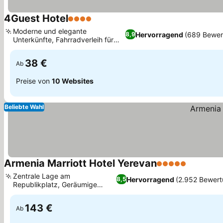
4Guest Hotel
4 Sterne
Preise sehen
Moderne und elegante
Hervorragend
(689 Bewer
8,9
Unterkünfte, Fahrradverleih für
Preise sehen
Erkundungstouren
38 €
Ab
Preise von
10 Websites
Beliebte Wahl
Armenia Marriott Hotel Yerevan
5 Sterne
Preise s
Zentrale Lage am
Hervorragend
(2.952 Bewer
8,5
Republikplatz, Geräumige
Preise sehen
Zimmer mit Stadtblick
143 €
Ab