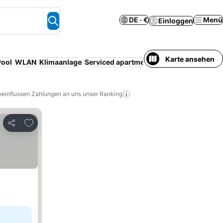
DE · €
Menü
Einloggen
Karte ansehen
Pool
WLAN
Klimaanlage
Serviced apartment
Resort
Kostenlose 
eeinflussen Zahlungen an uns unser Ranking
Zu Favoriten hinzufügen
Teilen