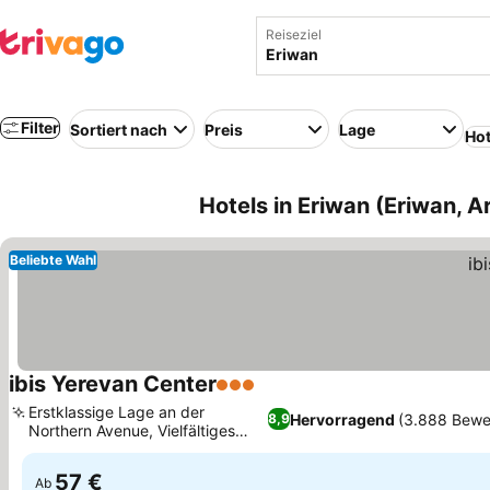
Reiseziel
Filter
Sortiert nach
Preis
Lage
Hot
Hotels in Eriwan (Eriwan, 
Beliebte Wahl
ibis Yerevan Center
3 Sterne
Preise sehen
Erstklassige Lage an der
Hervorragend
(3.888 Bewe
8,9
Northern Avenue, Vielfältiges
Preise sehen
Frühstücksbuffet
57 €
Ab