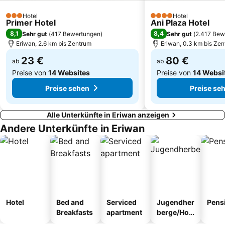
Hotel
Hotel
3 Sterne
4 Sterne
Primer Hotel
Ani Plaza Hotel
8,1
8,4
Sehr gut
(
417 Bewertungen
)
Sehr gut
(
2.417 Bew
Eriwan, 2.6 km bis Zentrum
Eriwan, 0.3 km bis Ze
23 €
80 €
ab
ab
Preise von
14 Websites
Preise von
14 Websi
Preise sehen
Preise se
Alle Unterkünfte in Eriwan anzeigen
Andere Unterkünfte in Eriwan
Hotel
Bed and
Serviced
Jugendher
Pens
Breakfasts
apartment
berge/Hos
tel