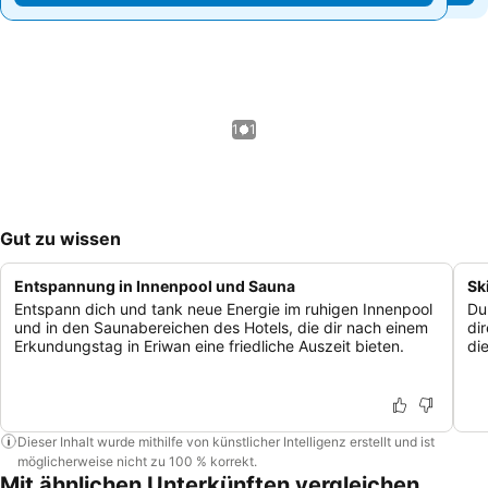
1 / 1
Gut zu wissen
Entspannung in Innenpool und Sauna
Sk
Entspann dich und tank neue Energie im ruhigen Innenpool
Du
und in den Saunabereichen des Hotels, die dir nach einem
di
Erkundungstag in Eriwan eine friedliche Auszeit bieten.
di
Dieser Inhalt wurde mithilfe von künstlicher Intelligenz erstellt und ist
möglicherweise nicht zu 100 % korrekt.
Mit ähnlichen Unterkünften vergleichen