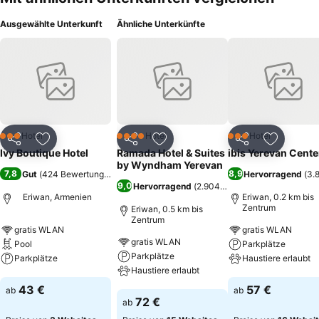
Ausgewählte Unterkunft
Ähnliche Unterkünfte
Hotel
Hotel
Hotel
3 Sterne
4 Sterne
3 Sterne
Teilen
Zu Favoriten hinzufügen
Teilen
Zu Favoriten hinzufügen
Teilen
Zu Favor
Ivy Boutique Hotel
Ramada Hotel & Suites
ibis Yerevan Cente
by Wyndham Yerevan
7,8
8,9
Gut
(
424 Bewertungen
)
Hervorragend
(
3.
9,0
Hervorragend
(
2.904 Bewertungen
)
Eriwan, Armenien
Eriwan, 0.2 km bis
Zentrum
Eriwan, 0.5 km bis
Zentrum
gratis WLAN
gratis WLAN
gratis WLAN
Pool
Parkplätze
Parkplätze
Parkplätze
Haustiere erlaubt
Haustiere erlaubt
Preise sehen
Preise sehen
43 €
57 €
ab
ab
Preise sehen
72 €
ab