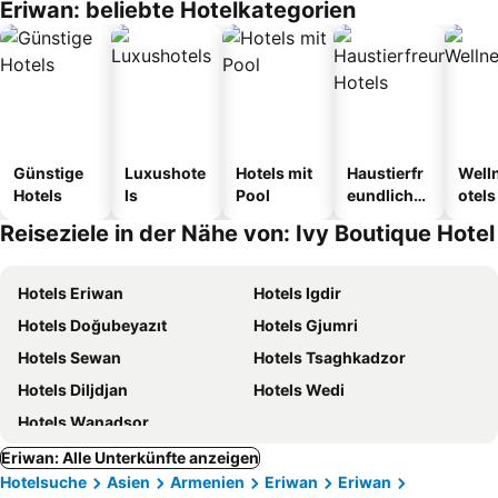
Eriwan: beliebte Hotelkategorien
Günstige
Luxushote
Hotels mit
Haustierfr
Well
Hotels
ls
Pool
eundliche
otels
Hotels
Reiseziele in der Nähe von: Ivy Boutique Hotel
Hotels Eriwan
Hotels Igdir
Hotels Doğubeyazıt
Hotels Gjumri
Hotels Sewan
Hotels Tsaghkadzor
Hotels Diljdjan
Hotels Wedi
Hotels Wanadsor
Eriwan: Alle Unterkünfte anzeigen
Hotelsuche
Asien
Armenien
Eriwan
Eriwan