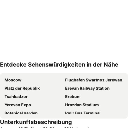
Entdecke Sehenswürdigkeiten in der Nähe
Karte vergrößern
Moscow
Flughafen Swartnoz Jerewan
Platz der Republik
Erevan Railway Station
Tsahkadzor
Erebuni
Yerevan Expo
Hrazdan Stadium
Botanical garden
Igdir Bus Terminal
Unterkunftsbeschreibung
Matenadaran
Mashtots Avenue