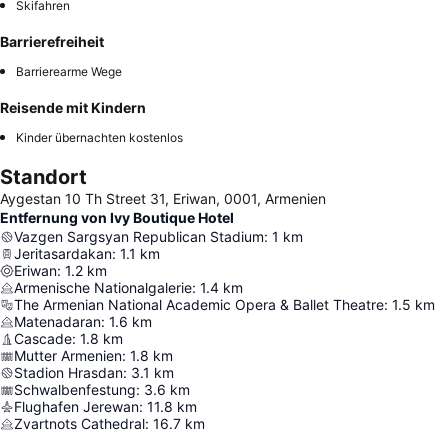
Skifahren
Barrierefreiheit
Barrierearme Wege
Reisende mit Kindern
Kinder übernachten kostenlos
Standort
Aygestan 10 Th Street 31, Eriwan, 0001, Armenien
Entfernung von Ivy Boutique Hotel
Vazgen Sargsyan Republican Stadium
:
1
km
Jeritasardakan
:
1.1
km
Eriwan
:
1.2
km
Armenische Nationalgalerie
:
1.4
km
The Armenian National Academic Opera & Ballet Theatre
:
1.5
km
Matenadaran
:
1.6
km
Cascade
:
1.8
km
Mutter Armenien
:
1.8
km
Stadion Hrasdan
:
3.1
km
Schwalbenfestung
:
3.6
km
Flughafen Jerewan
:
11.8
km
Zvartnots Cathedral
:
16.7
km