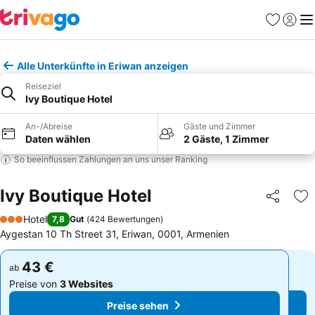
Favoriten
Einlog
Me
Alle Unterkünfte in Eriwan anzeigen
Reiseziel
Ivy Boutique Hotel
An-/Abreise
Gäste und Zimmer
Daten wählen
2 Gäste, 1 Zimmer
So beeinflussen Zahlungen an uns unser Ranking
Ivy Boutique Hotel
Teilen
Zu
Hotel
7,8
Gut
(
424 Bewertungen
)
3 Sterne
Aygestan 10 Th Street 31, Eriwan, 0001, Armenien
43 €
43 €
ab
ab
Preise von
3 Websites
Preise von
3 Websites
Preise sehen
Preise sehen