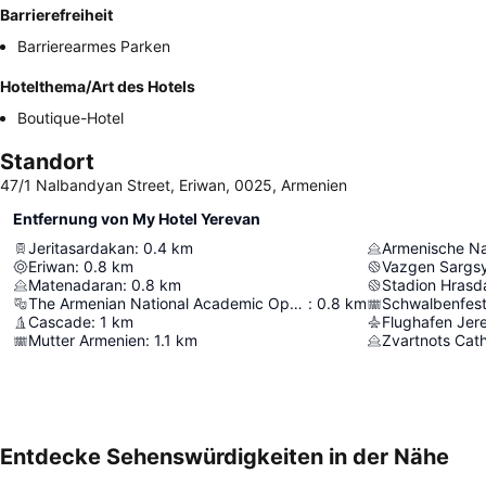
Barrierefreiheit
Barrierearmes Parken
Hotelthema/Art des Hotels
Boutique-Hotel
Standort
47/1 Nalbandyan Street, Eriwan, 0025, Armenien
Entfernung von My Hotel Yerevan
Jeritasardakan
:
0.4
km
Armenische Nat
Eriwan
:
0.8
km
Vazgen Sargsy
Matenadaran
:
0.8
km
Stadion Hrasd
The Armenian National Academic Opera & Ballet Theatre
:
0.8
km
Schwalbenfes
Cascade
:
1
km
Flughafen Jer
Mutter Armenien
:
1.1
km
Zvartnots Cat
Entdecke Sehenswürdigkeiten in der Nähe