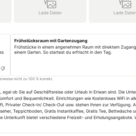
Lade Daten
Lade Date
Frühstücksraum mit Gartenzugang
Frühstücke in einem angenehmen Raum mit direktem Zugang
es
einem Garten. So startest du erfrischt in den Tag.
cherweise nicht zu 100 % korrekt.
egal ob Sie auf Geschäftsreise oder Urlaub in Eriwan sind. Die Unter
Komfort und Bequemlichkeit. Einrichtungen wie Kostenloses WiFi in al
t, Privater Check-In/ Check-Out usw. stehen Ihnen zur Verfügung. A
nseher, Teppichboden, Gratis Instantkaffee, Gratis Tee, Bettwäsche 
Die Unterkunft bietet verschiedene Freizeit- und Erholungsangebote.
fühlen Sie sich gleich wie zu Hause.