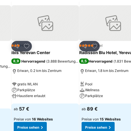
ügen
Zu Favoriten hinzufügen
Zu Favoriten hinz
Hotel
Hotel
3 Sterne
5 Sterne
Teilen
Teilen
ibis Yerevan Center
Radisson Blu Hotel, Yerev
8,9
8,5
Hervorragend
(
3.888 Bewertungen
)
Hervorragend
(
1.831 Be
rtungen
)
Eriwan, 0.2 km bis Zentrum
Eriwan, 1.8 km bis Zentrum
gratis WLAN
Pool
Parkplätze
Wellness
Haustiere erlaubt
Parkplätze
Preise sehen
Preise sehen
57 €
89 €
ab
ab
Preise von
16 Websites
Preise von
15 Websites
Preise sehen
Preise sehen