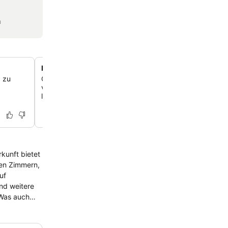
n
Praktischer Zimmerservice vom lokalen Café
 zu
Genieße den Komfort des Zimmerservices mit Mahlzeiten
von einem nahegelegenen Café geliefert werden. So pro
lokale Küche ganz bequem.
kunft bietet
len Zimmern,
uf
und weitere
 Was auch