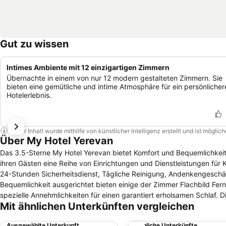
Gut zu wissen
Intimes Ambiente mit 12 einzigartigen Zimmern
Übernachte in einem von nur 12 modern gestalteten Zimmern. Sie
bieten eine gemütliche und intime Atmosphäre für ein persönlicher
Hotelerlebnis.
Dieser Inhalt wurde mithilfe von künstlicher Intelligenz erstellt und ist mögli
Über My Hotel Yerevan
Das 3.5-Sterne My Hotel Yerevan bietet Komfort und Bequemlichkeit, 
ihren Gästen eine Reihe von Einrichtungen und Dienstleistungen für 
24-Stunden Sicherheitsdienst, Tägliche Reinigung, Andenkengeschäf
Bequemlichkeit ausgerichtet bieten einige der Zimmer Flachbild Fer
spezielle Annehmlichkeiten für einen garantiert erholsamen Schlaf. 
Mit ähnlichen Unterkünften vergleichen
immer der Grund für Ihren Besuch in Eriwan ist, im My Hotel Yerevan 
Ausgewählte Unterkunft
Ähnliche Unterkünfte