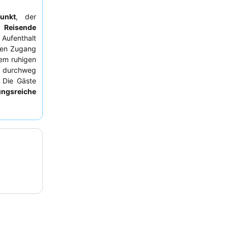
unkt
, der
 Reisende
 Aufenthalt
hen Zugang
nem ruhigen
 durchweg
 Die Gäste
ungsreiche
eundschaft
in Betracht
ppenhäuser