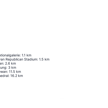
ionalgalerie
:
1.1
km
an Republican Stadium
:
1.5
km
an
:
2.6
km
tung
:
3
km
ewan
:
11.5
km
hedral
:
16.2
km
Karte vergrößern