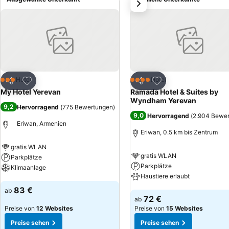
weiter
Zu Favoriten hinzufügen
Zu Favoriten hinzuf
Hotel
Hotel
3 Sterne
4 Sterne
Teilen
Teilen
My Hotel Yerevan
Ramada Hotel & Suites by
Wyndham Yerevan
9,2
Hervorragend
(
775 Bewertungen
)
9,0
Hervorragend
(
2.904 Bewe
Eriwan, Armenien
Eriwan, 0.5 km bis Zentrum
gratis WLAN
gratis WLAN
Parkplätze
Parkplätze
Klimaanlage
Haustiere erlaubt
Preise sehen
83 €
ab
Preise sehen
72 €
ab
Preise von
12 Websites
Preise von
15 Websites
Preise sehen
Preise sehen