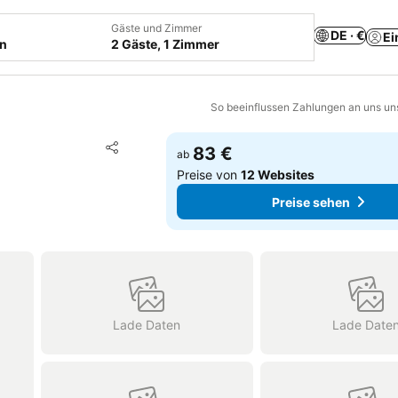
Gäste und Zimmer
DE · €
Ei
en
2 Gäste, 1 Zimmer
So beeinflussen Zahlungen an uns un
Zu Favoriten hinzufügen
83 €
ab
Teilen
Preise von
12 Websites
Preise sehen
Lade Daten
Lade Date