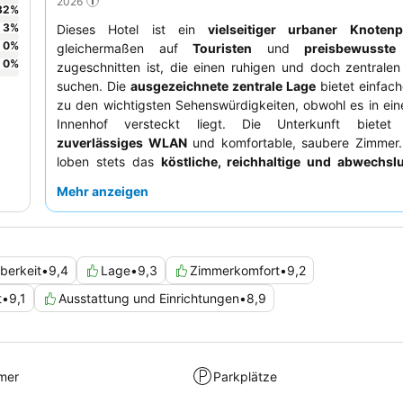
2026
32
%
3
%
Dieses Hotel ist ein
vielseitiger urbaner Knotenp
0
%
gleichermaßen auf
Touristen
und
preisbewusste
0
%
zugeschnitten ist, die einen ruhigen und doch zentralen
suchen. Die
ausgezeichnete zentrale Lage
bietet einfac
zu den wichtigsten Sehenswürdigkeiten, obwohl es in ei
Innenhof versteckt liegt. Die Unterkunft bietet
zuverlässiges WLAN
und komfortable, saubere Zimmer.
loben stets das
köstliche, reichhaltige und abwechsl
Frühstücksbuffet
und die
außergewöhnliche Gastfr
Mehr anzeigen
des Personals. Für ein ruhigeres Erlebnis könnten Gäste 
ziehen, ein Zimmer abseits der Rezeption oder der Tre
anzufragen.
berkeit
•
9,4
Lage
•
9,3
Zimmerkomfort
•
9,2
t
•
9,1
Ausstattung und Einrichtungen
•
8,9
mer
Parkplätze