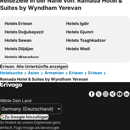
Reiseziele in der Nähe von: Ramada Hotel &
Suites by Wyndham Yerevan
Hotels Eriwan
Hotels Igdir
Hotels Doğubeyazıt
Hotels Gjumri
Hotels Sewan
Hotels Tsaghkadzor
Hotels Diljdjan
Hotels Wedi
Hotels Wanadsor
Eriwan: Alle Unterkünfte anzeigen
Hotelsuche
Asien
Armenien
Eriwan
Eriwan
Ramada Hotel & Suites by Wyndham Yerevan
Facebook
Twitter
Instagra
Xing
Yo
Wähle Dein Land
Zu Google hinzufügen
So findest du unsere Ergebnisse ganz
einfach: Füge trivago als bevorzugte