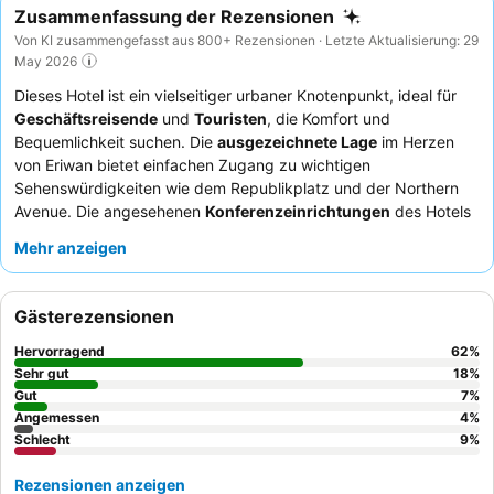
Zusammenfassung der Rezensionen
Von KI zusammengefasst aus 800+ Rezensionen · Letzte Aktualisierung: 29
May 2026
Dieses Hotel ist ein vielseitiger urbaner Knotenpunkt, ideal für
Geschäftsreisende
und
Touristen
, die Komfort und
Bequemlichkeit suchen. Die
ausgezeichnete Lage
im Herzen
von Eriwan bietet einfachen Zugang zu wichtigen
Sehenswürdigkeiten wie dem Republikplatz und der Northern
Avenue. Die angesehenen
Konferenzeinrichtungen
des Hotels
und das professionelle Eventmanagement-Team erfüllen perfekt
Mehr anzeigen
die Bedürfnisse von Unternehmen. Gäste loben stets das
außergewöhnliche Personal und das vielfältige, hochwertige
Frühstücksbuffet
mit lokalen und internationalen Gerichten
Gästerezensionen
sowie frisch gepresstem Orangensaft. Für ein unvergessliches
Erlebnis empfiehlt sich ein Besuch der
Dachbar
(derzeit
Hervorragend
62
%
renoviert), die einen Blick über die Stadt bietet.
Sehr gut
18
%
Gut
7
%
Angemessen
4
%
Schlecht
9
%
Rezensionen anzeigen