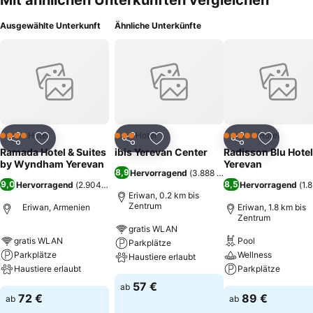
Mit ähnlichen Unterkünften vergleichen
Ausgewählte Unterkunft
Ähnliche Unterkünfte
Hotel
Hotel
Hotel
4 Sterne
3 Sterne
5 Sterne
Teilen
Zu Favoriten hinzufügen
Teilen
Zu Favoriten hinzufügen
Teilen
Zu Favor
Ramada Hotel & Suites
ibis Yerevan Center
Radisson Blu Hotel
by Wyndham Yerevan
Yerevan
8,9
Hervorragend
(
3.888 Bewertungen
)
9,0
8,5
Hervorragend
(
2.904 Bewertungen
)
Hervorragend
(
1.
Eriwan, 0.2 km bis
Zentrum
Eriwan, Armenien
Eriwan, 1.8 km bis
Zentrum
gratis WLAN
gratis WLAN
Pool
Parkplätze
Parkplätze
Wellness
Haustiere erlaubt
Haustiere erlaubt
Parkplätze
57 €
ab
72 €
89 €
ab
ab