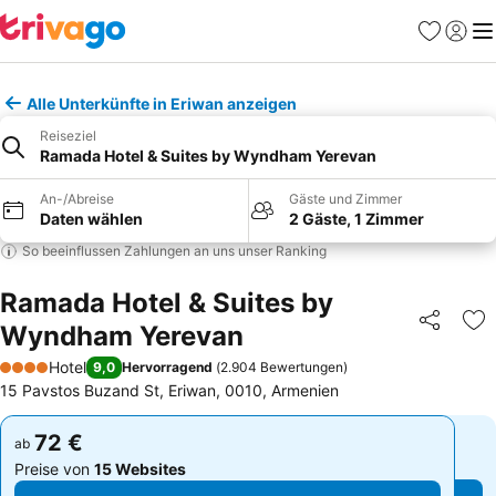
Favoriten
Einlog
Me
Alle Unterkünfte in Eriwan anzeigen
Reiseziel
Ramada Hotel & Suites by Wyndham Yerevan
An-/Abreise
Gäste und Zimmer
Daten wählen
2 Gäste, 1 Zimmer
So beeinflussen Zahlungen an uns unser Ranking
Ramada Hotel & Suites by
Wyndham Yerevan
Teilen
Zu
Hotel
9,0
Hervorragend
(
2.904 Bewertungen
)
4 Sterne
15 Pavstos Buzand St, Eriwan, 0010, Armenien
72 €
72 €
ab
ab
Preise von
15 Websites
Preise von
15 Websites