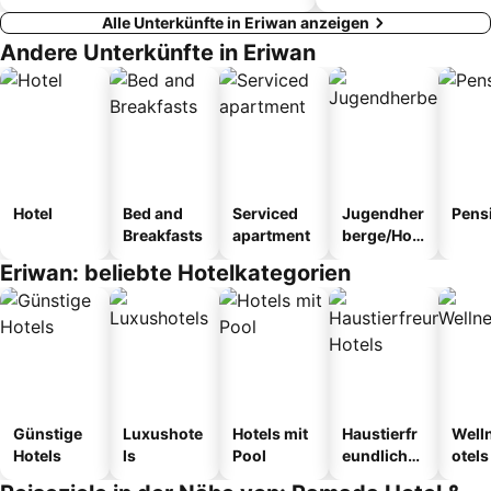
Alle Unterkünfte in Eriwan anzeigen
Andere Unterkünfte in Eriwan
Hotel
Bed and
Serviced
Jugendher
Pens
Breakfasts
apartment
berge/Hos
tel
Eriwan: beliebte Hotelkategorien
Günstige
Luxushote
Hotels mit
Haustierfr
Well
Hotels
ls
Pool
eundliche
otels
Hotels