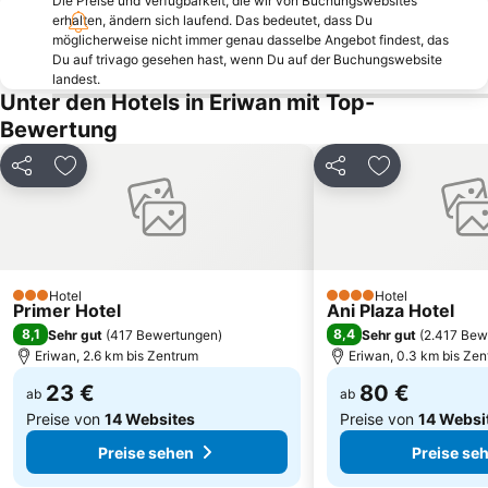
Die Preise und Verfügbarkeit, die wir von Buchungswebsites
erhalten, ändern sich laufend. Das bedeutet, dass Du
möglicherweise nicht immer genau dasselbe Angebot findest, das
Du auf trivago gesehen hast, wenn Du auf der Buchungswebsite
landest.
Unter den Hotels in Eriwan mit Top-
Bewertung
Teilen
Zu Favoriten hinzufügen
Teilen
Zu Favoriten
Hotel
Hotel
3 Sterne
4 Sterne
Primer Hotel
Ani Plaza Hotel
8,1
8,4
Sehr gut
(
417 Bewertungen
)
Sehr gut
(
2.417 Bew
Eriwan, 2.6 km bis Zentrum
Eriwan, 0.3 km bis Ze
23 €
80 €
ab
ab
Preise von
14 Websites
Preise von
14 Websi
Preise sehen
Preise se