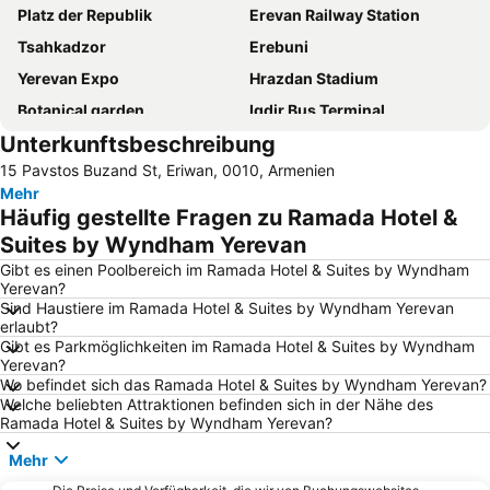
Platz der Republik
Erevan Railway Station
Tsahkadzor
Erebuni
Yerevan Expo
Hrazdan Stadium
Botanical garden
Igdir Bus Terminal
Unterkunftsbeschreibung
Mashtots Avenue
Erevani konyaki gorcaran Ararat
15 Pavstos Buzand St, Eriwan, 0010, Armenien
Matenadaran
Aquapark
Mehr
Häufig gestellte Fragen zu Ramada Hotel &
Suites by Wyndham Yerevan
Gibt es einen Poolbereich im Ramada Hotel & Suites by Wyndham
Yerevan?
Sind Haustiere im Ramada Hotel & Suites by Wyndham Yerevan
erlaubt?
Gibt es Parkmöglichkeiten im Ramada Hotel & Suites by Wyndham
Yerevan?
Wo befindet sich das Ramada Hotel & Suites by Wyndham Yerevan?
Welche beliebten Attraktionen befinden sich in der Nähe des
Ramada Hotel & Suites by Wyndham Yerevan?
Mehr