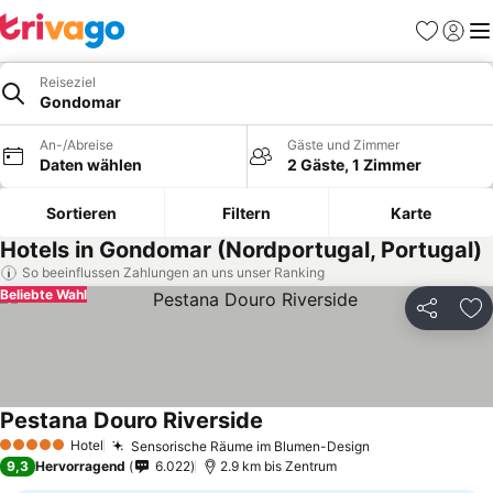
Favoriten
Einlog
Me
Reiseziel
Gondomar
An-/Abreise
Gäste und Zimmer
Daten wählen
2 Gäste, 1 Zimmer
Sortieren
Filtern
Karte
Hotels in Gondomar (Nordportugal, Portugal)
So beeinflussen Zahlungen an uns unser Ranking
Beliebte Wahl
Teilen
Zu
Pestana Douro Riverside
Hotel
Sensorische Räume im Blumen-Design
5 Sterne
9,3
Hervorragend
6.022
2.9 km bis Zentrum