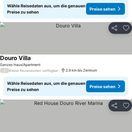
Wähle Reisedaten aus, um die genauen
Preise sehen
Preise zu sehen
Teilen
Zu
Douro Villa
Ganzes Haus/Apartment
/
2.9 km bis Zentrum
Keine Rezensionen verfügbar
Wähle Reisedaten aus, um die genauen
Preise sehen
Preise zu sehen
Teilen
Zu