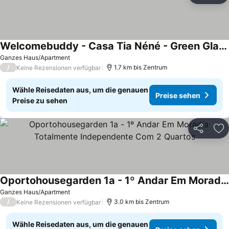
Welcomebuddy - Casa Tia Néné - Green Glassyard
Ganzes Haus/Apartment
/
1.7 km bis Zentrum
Keine Rezensionen verfügbar
Wähle Reisedaten aus, um die genauen
Preise sehen
Preise zu sehen
Teilen
Zu
Oportohousegarden 1a - 1º Andar Em Moradia Totalmente Independente Com 2 Quartos
Ganzes Haus/Apartment
/
3.0 km bis Zentrum
Keine Rezensionen verfügbar
Wähle Reisedaten aus, um die genauen