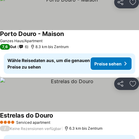
Teilen
Zu
Porto Douro - Maison
Ganzes Haus/Apartment
7,6
Gut
6
8.3 km bis Zentrum
Wähle Reisedaten aus, um die genauen
Preise sehen
Preise zu sehen
Teilen
Zu
Estrelas do Douro
Serviced apartment
4 Sterne
/
6.3 km bis Zentrum
Keine Rezensionen verfügbar