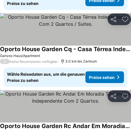
Preise sehen
Preise zu sehen
Teilen
Zu
Oporto House Garden Cq - Casa Térrea Independente Com 2 Quartos / Suites.
Ganzes Haus/Apartment
/
3.0 km bis Zentrum
Keine Rezensionen verfügbar
Wähle Reisedaten aus, um die genauen
Preise sehen
Preise zu sehen
Teilen
Zu
Oporto House Garden Rc Andar Em Moradia Totalmente Independente Com 2 Quartos.