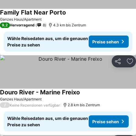
Family Flat Near Porto
Ganzes Haus/Apartment
9,2
Hervorragend
8
4.3 km bis Zentrum
Wähle Reisedaten aus, um die genauen
Preise sehen
Preise zu sehen
Teilen
Zu
Douro River - Marine Freixo
Ganzes Haus/Apartment
/
2.8 km bis Zentrum
Keine Rezensionen verfügbar
Wähle Reisedaten aus, um die genauen
Preise sehen
Preise zu sehen