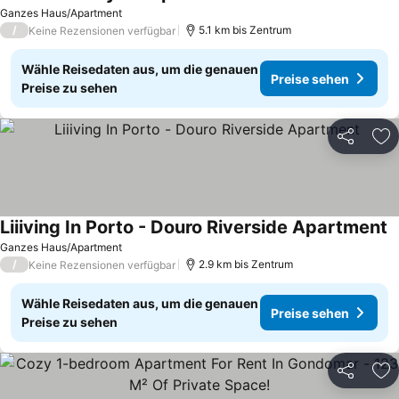
Ganzes Haus/Apartment
/
5.1 km bis Zentrum
Keine Rezensionen verfügbar
Wähle Reisedaten aus, um die genauen
Preise sehen
Preise zu sehen
Teilen
Zu
Liiiving In Porto - Douro Riverside Apartment
Ganzes Haus/Apartment
/
2.9 km bis Zentrum
Keine Rezensionen verfügbar
Wähle Reisedaten aus, um die genauen
Preise sehen
Preise zu sehen
Teilen
Zu