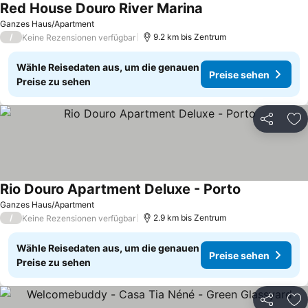
Red House Douro River Marina
Ganzes Haus/Apartment
/
9.2 km bis Zentrum
Keine Rezensionen verfügbar
Wähle Reisedaten aus, um die genauen
Preise sehen
Preise zu sehen
Teilen
Zu
Rio Douro Apartment Deluxe - Porto
Ganzes Haus/Apartment
/
2.9 km bis Zentrum
Keine Rezensionen verfügbar
Wähle Reisedaten aus, um die genauen
Preise sehen
Preise zu sehen
Teilen
Zu