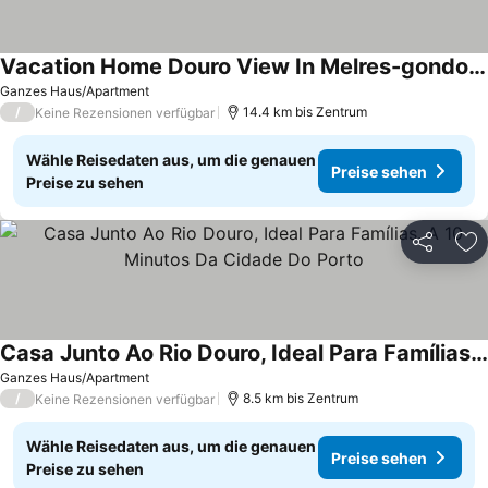
Vacation Home Douro View In Melres-gondomar - 6 Persons, 3 Bedrooms
Ganzes Haus/Apartment
/
14.4 km bis Zentrum
Keine Rezensionen verfügbar
Wähle Reisedaten aus, um die genauen
Preise sehen
Preise zu sehen
Teilen
Zu
Casa Junto Ao Rio Douro, Ideal Para Famílias. A 10 Minutos Da Cidade Do Porto
Ganzes Haus/Apartment
/
8.5 km bis Zentrum
Keine Rezensionen verfügbar
Wähle Reisedaten aus, um die genauen
Preise sehen
Preise zu sehen