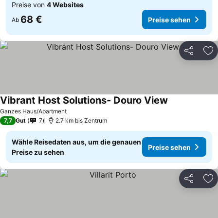
Preise von
4 Websites
68 €
Preise sehen
Ab
Teilen
Zu
Vibrant Host Solutions- Douro View
Ganzes Haus/Apartment
7,7
Gut
7
2.7 km bis Zentrum
Wähle Reisedaten aus, um die genauen
Preise sehen
Preise zu sehen
Teilen
Zu