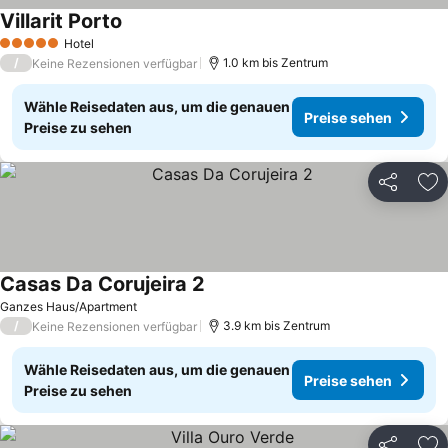
Villarit Porto
Hotel
5 Sterne
/
1.0 km bis Zentrum
Keine Rezensionen verfügbar
Wähle Reisedaten aus, um die genauen
Preise sehen
Preise zu sehen
Teilen
Zu
Casas Da Corujeira 2
Ganzes Haus/Apartment
/
3.9 km bis Zentrum
Keine Rezensionen verfügbar
Wähle Reisedaten aus, um die genauen
Preise sehen
Preise zu sehen