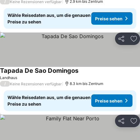
/
2.9 km bis Zentrum
Keine Rezensionen verfügbar
Wähle Reisedaten aus, um die genauen
Preise sehen
Preise zu sehen
Teilen
Zu
Tapada De Sao Domingos
Landhaus
/
8.3 km bis Zentrum
Keine Rezensionen verfügbar
Wähle Reisedaten aus, um die genauen
Preise sehen
Preise zu sehen
Teilen
Zu