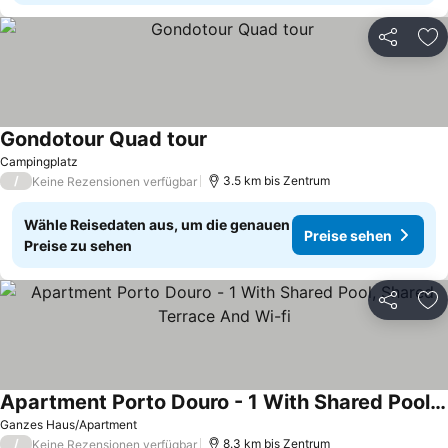
Teilen
Zu
Gondotour Quad tour
Campingplatz
/
3.5 km bis Zentrum
Keine Rezensionen verfügbar
Wähle Reisedaten aus, um die genauen
Preise sehen
Preise zu sehen
Teilen
Zu
Apartment Porto Douro - 1 With Shared Pool, Shared Terrace And Wi-fi
Ganzes Haus/Apartment
/
8.3 km bis Zentrum
Keine Rezensionen verfügbar