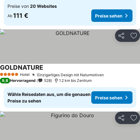
Preise von
20 Websites
111 €
Preise sehen
Ab
Teilen
Zu
GOLDNATURE
Hotel
Einzigartiges Design mit Naturmotiven
5 Sterne
9,8
Hervorragend
528
1.2 km bis Zentrum
Wähle Reisedaten aus, um die genauen
Preise sehen
Preise zu sehen
Teilen
Zu