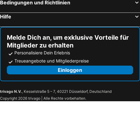
Faro, Algarve Hotels
Marinha Grande, Mittelportugal Hotels
Bedingungen und Richtlinien
Carvoeiro, Algarve Hotels
Hilfe
Melde Dich an, um exklusive Vorteile für
Mitglieder zu erhalten
Personalisiere Dein Erlebnis
Treueangebote und Mitgliederpreise
Einloggen
trivago N.V.
, Kesselstraße 5 – 7, 40221 Düsseldorf, Deutschland
Copyright 2026 trivago | Alle Rechte vorbehalten.