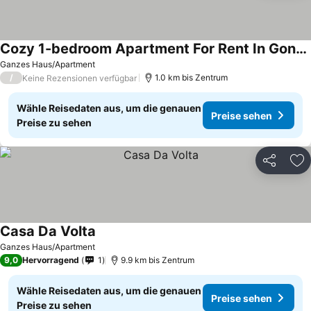
Cozy 1-bedroom Apartment For Rent In Gondomar - 123 M² Of Private Space!
Ganzes Haus/Apartment
/
1.0 km bis Zentrum
Keine Rezensionen verfügbar
Wähle Reisedaten aus, um die genauen
Preise sehen
Preise zu sehen
Teilen
Zu
Casa Da Volta
Ganzes Haus/Apartment
9,0
Hervorragend
1
9.9 km bis Zentrum
Wähle Reisedaten aus, um die genauen
Preise sehen
Preise zu sehen