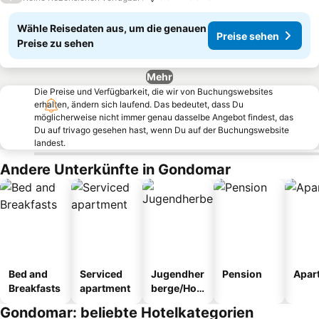
Wähle Reisedaten aus, um die genauen
Preise sehen
Preise zu sehen
Mehr
Die Preise und Verfügbarkeit, die wir von Buchungswebsites
erhalten, ändern sich laufend. Das bedeutet, dass Du
möglicherweise nicht immer genau dasselbe Angebot findest, das
Du auf trivago gesehen hast, wenn Du auf der Buchungswebsite
landest.
Andere Unterkünfte in Gondomar
Bed and
Serviced
Jugendher
Pension
Apar
Breakfasts
apartment
berge/Hos
tel
Gondomar: beliebte Hotelkategorien