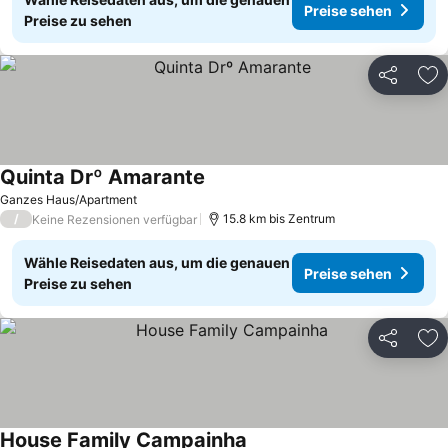
Preise sehen
Preise zu sehen
Teilen
Zu
Quinta Drº Amarante
Ganzes Haus/Apartment
/
15.8 km bis Zentrum
Keine Rezensionen verfügbar
Wähle Reisedaten aus, um die genauen
Preise sehen
Preise zu sehen
Teilen
Zu
House Family Campainha