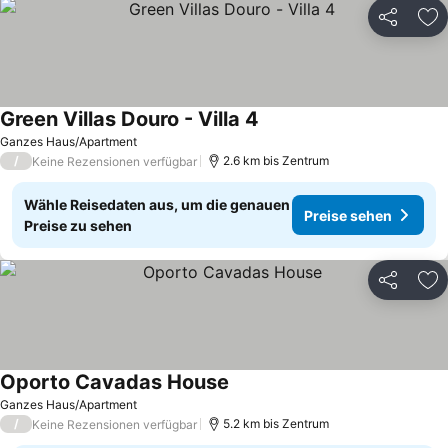
Teilen
Zu
Green Villas Douro - Villa 4
Ganzes Haus/Apartment
/
2.6 km bis Zentrum
Keine Rezensionen verfügbar
Wähle Reisedaten aus, um die genauen
Preise sehen
Preise zu sehen
Teilen
Zu
Oporto Cavadas House
Ganzes Haus/Apartment
/
5.2 km bis Zentrum
Keine Rezensionen verfügbar