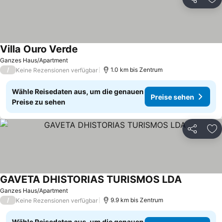
Teilen
Zu
Villa Ouro Verde
Ganzes Haus/Apartment
/
1.0 km bis Zentrum
Keine Rezensionen verfügbar
Wähle Reisedaten aus, um die genauen
Preise sehen
Preise zu sehen
Teilen
Zu
GAVETA DHISTORIAS TURISMOS LDA
Ganzes Haus/Apartment
/
9.9 km bis Zentrum
Keine Rezensionen verfügbar
Wähle Reisedaten aus, um die genauen