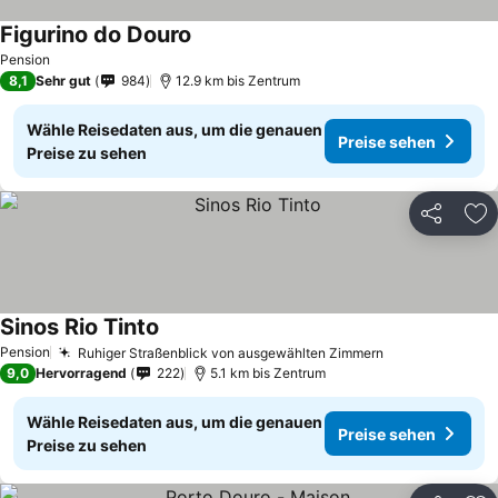
Figurino do Douro
Pension
8,1
Sehr gut
984
12.9 km bis Zentrum
Wähle Reisedaten aus, um die genauen
Preise sehen
Preise zu sehen
Teilen
Zu
Sinos Rio Tinto
Pension
Ruhiger Straßenblick von ausgewählten Zimmern
9,0
Hervorragend
222
5.1 km bis Zentrum
Wähle Reisedaten aus, um die genauen
Preise sehen
Preise zu sehen