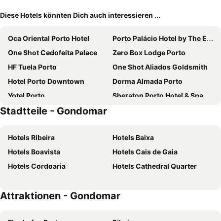
Diese Hotels könnten Dich auch interessieren ...
Oca Oriental Porto Hotel
Porto Palácio Hotel by The Editory
One Shot Cedofeita Palace
Zero Box Lodge Porto
HF Tuela Porto
One Shot Aliados Goldsmith
Hotel Porto Downtown
Dorma Almada Porto
Yotel Porto
Sheraton Porto Hotel & Spa
Stadtteile - Gondomar
Stay Hotel Porto Aeroporto
Renaissance Porto Lapa Hotel
Neya Porto Hotel
Star Inn Porto
Hotels Ribeira
Hotels Baixa
Moov Hotel Porto Centro
Grande Hotel do Porto
Hotels Boavista
Hotels Cais de Gaia
Acta The Avenue
Oca Vitória Village
Hotels Cordoaria
Hotels Cathedral Quarter
NH Porto Jardim
HF Ipanema Park
Holiday Inn Express Porto – Boavista By Ihg
Turim Oporto Hotel
Attraktionen - Gondomar
Park Hotel Porto Aeroporto
HF Ipanema Porto
ibis budget Porto Gaia
The Convo Porto Hotel & Suites