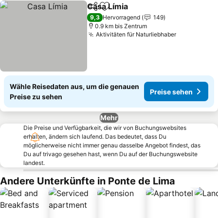
Casa Límia
Teilen
Zu Favoriten hinzufügen
Preise sehen
9,3
Hervorragend
149
0.9 km bis Zentrum
Aktivitäten für Naturliebhaber
Preise seh
Wähle Reisedaten aus, um die genauen
Preise sehen
Preise zu sehen
Mehr
Die Preise und Verfügbarkeit, die wir von Buchungswebsites
erhalten, ändern sich laufend. Das bedeutet, dass Du
möglicherweise nicht immer genau dasselbe Angebot findest, das
Du auf trivago gesehen hast, wenn Du auf der Buchungswebsite
landest.
Andere Unterkünfte in Ponte de Lima