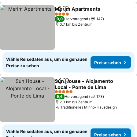
Merim Apartments
Teilen
Zu Favoriten hinzufügen
Preise 
4 Sterne
9,0
Hervorragend
147
0.7 km bis Zentrum
Wähle Reisedaten aus, um die genauen
Preise sehen
Preise zu sehen
Sun House - Alojamento
Teilen
Zu Favoriten hinzufügen
Local - Ponte de Lima
Preise sehen
5 Sterne
9,6
Hervorragend
173
2.3 km bis Zentrum
Traditionelles Minho-Hausdesign
Preise s
Wähle Reisedaten aus, um die genauen
Preise sehen