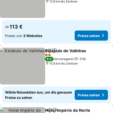
12.8 km bis Zentrum
113 €
Ab
Preise von
3 Websites
Preise sehen
Estabulo de Valinhas
Teilen
Zu Favoriten hinzufügen
Preis
2 Sterne
9,2
Hervorragend
316
10.8 km bis Zentrum
Wähle Reisedaten aus, um die genauen
Preise sehen
Preise zu sehen
Hotel Império do Norte
Teilen
Zu Favoriten hinzufügen