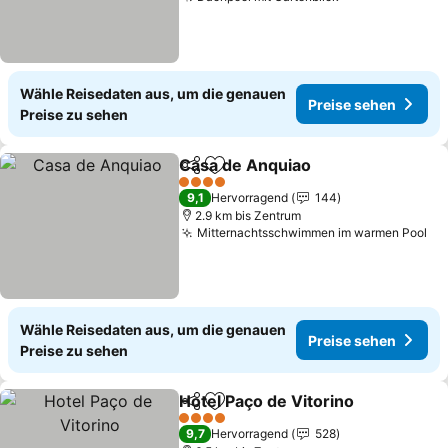
Preise sehen
Wähle Reisedaten aus, um die genauen
Preise sehen
Preise zu sehen
Casa de Anquiao
Teilen
Zu Favoriten hinzufügen
Preise se
4 Sterne
9,1
Hervorragend
144
2.9 km bis Zentrum
Mitternachtsschwimmen im warmen Pool
Pr
Wähle Reisedaten aus, um die genauen
Preise sehen
Preise zu sehen
Hotel Paço de Vitorino
Teilen
Zu Favoriten hinzufügen
Pre
4 Sterne
9,7
Hervorragend
528