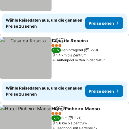
Wähle Reisedaten aus, um die genauen
Preise sehen
Preise zu sehen
Casa da Roseira
Teilen
Zu Favoriten hinzufügen
Preise seh
3 Sterne
9,5
Hervorragend
279
1.4 km bis Zentrum
Außenpool mitten in der Natur
Preise seh
Wähle Reisedaten aus, um die genauen
Preise sehen
Preise zu sehen
Hotel Pinheiro Manso
Teilen
Zu Favoriten hinzufügen
Prei
3 Sterne
7,6
Gut
321
5.6 km bis Zentrum
Dachpool mit Gartenblick