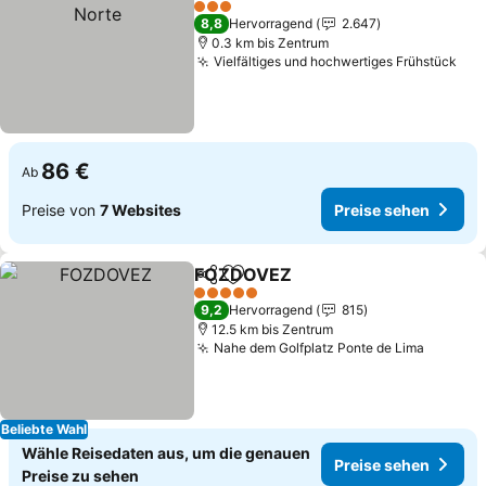
Pre
3 Sterne
8,8
Hervorragend
2.647
0.3 km bis Zentrum
Vielfältiges und hochwertiges Frühstück
Pre
86 €
Ab
Preise von
7 Websites
Preise sehen
FOZDOVEZ
Teilen
Zu Favoriten hinzufügen
Preise sehen
5 Sterne
9,2
Hervorragend
815
12.5 km bis Zentrum
Nahe dem Golfplatz Ponte de Lima
Preise 
Beliebte Wahl
Wähle Reisedaten aus, um die genauen
Preise sehen
Preise zu sehen