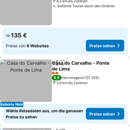
6.5 km bis Zentrum
Geführte Touren durch den Direktor
Preise
135 €
Ab
Preise von
6 Websites
Preise sehen
Casa do Carvalho - Ponte
Teilen
Zu Favoriten hinzufügen
de Lima
Preise sehen
2 Sterne
8,9
Hervorragend
425
5.6 km bis Zentrum
Beliebte Wahl
Wähle Reisedaten aus, um die genauen
Preise sehen
Preise zu sehen