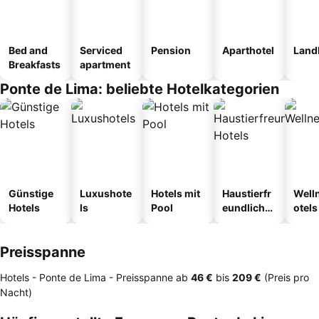
Bed and
Serviced
Pension
Aparthotel
Land
Breakfasts
apartment
Ponte de Lima: beliebte Hotelkategorien
Günstige
Luxushote
Hotels mit
Haustierfr
Well
Hotels
ls
Pool
eundliche
otels
Hotels
Preisspanne
Hotels - Ponte de Lima -
Preisspanne
ab
‎46 €
bis
‎209 €
(Preis pro
Nacht)