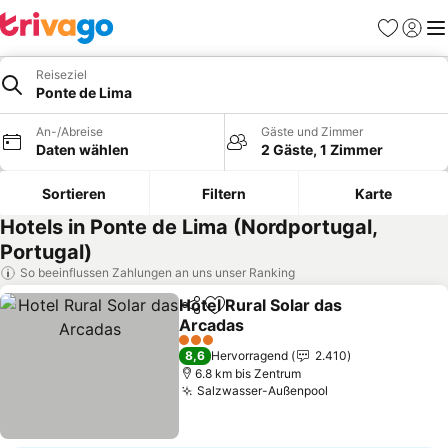
Favoriten
Einlog
Me
Reiseziel
Ponte de Lima
An-/Abreise
Gäste und Zimmer
Daten wählen
2 Gäste, 1 Zimmer
Sortieren
Filtern
Karte
Hotels in Ponte de Lima (Nordportugal,
Portugal)
So beeinflussen Zahlungen an uns unser Ranking
Hotel Rural Solar das
Teilen
Zu Favoriten hinzufügen
Arcadas
Preise sehen
3 Sterne
8,6
Hervorragend
2.410
6.8 km bis Zentrum
Salzwasser-Außenpool
Preise sehen