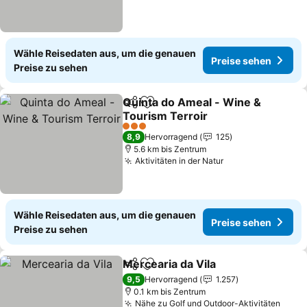
Wähle Reisedaten aus, um die genauen
Preise sehen
Preise zu sehen
Quinta do Ameal - Wine &
Teilen
Zu Favoriten hinzufügen
Tourism Terroir
Preise sehen
3 Sterne
8,9
Hervorragend
125
5.6 km bis Zentrum
Aktivitäten in der Natur
Preise sehen
Wähle Reisedaten aus, um die genauen
Preise sehen
Preise zu sehen
Mercearia da Vila
Teilen
Zu Favoriten hinzufügen
Preise s
9,5
Hervorragend
1.257
0.1 km bis Zentrum
Nähe zu Golf und Outdoor-Aktivitäten
Preis