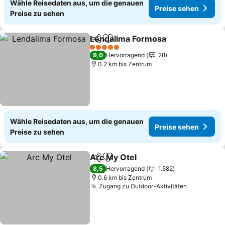
Wähle Reisedaten aus, um die genauen
Preise sehen
Preise zu sehen
Lendalima Formosa
Teilen
Zu Favoriten hinzufügen
Preise
5 Sterne
9,0
Hervorragend
28
0.2 km bis Zentrum
Wähle Reisedaten aus, um die genauen
Preise sehen
Preise zu sehen
Arc My Otel
Teilen
Zu Favoriten hinzufügen
Preise sehen
8,5
Hervorragend
1.582
0.6 km bis Zentrum
Zugang zu Outdoor-Aktivitäten
Preise se