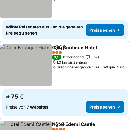
Wähle Reisedaten aus, um die genauen
Preise sehen
Preise zu sehen
Gala Boutique Hotel
Teilen
Zu Favoriten hinzufügen
3 Sterne
9,5
Hervorragend
357
1.0 km bis Zentrum
Traditionelles georgisches Brettspiel Nardi
75 €
Ab
Preise von
7 Websites
Preise sehen
Hotel Edemi Castle
Teilen
Zu Favoriten hinzufügen