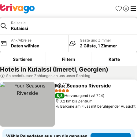
Favoriten
Einlog
Me
Reiseziel
Kutaissi
An-/Abreise
Gäste und Zimmer
Daten wählen
2 Gäste, 1 Zimmer
Sortieren
Filtern
Karte
Hotels in Kutaissi (Imereti, Georgien)
So beeinflussen Zahlungen an uns unser Ranking
Four Seasons Riverside
Teilen
Zu Favoriten hinzufügen
4 Sterne
8,8
Hervorragend
724
0.2 km bis Zentrum
Balkone am Fluss mit beruhigender Aussicht
Wähle Reisedaten aus, um die genauen