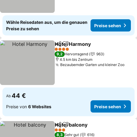
Wähle Reisedaten aus, um die genauen
Preise sehen
Preise zu sehen
Hotel Harmony
Teilen
Zu Favoriten hinzufügen
4 Sterne
9,2
Hervorragend
963
4.5 km bis Zentrum
Bezaubernder Garten und kleiner Zoo
44 €
Ab
Preise von
6 Websites
Preise sehen
Hotel balcony
Teilen
Zu Favoriten hinzufügen
3 Sterne
8,3
Sehr gut
616