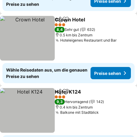
Preise sehen
Preise zu sehen
Crown Hotel
Teilen
Zu Favoriten hinzufügen
3 Sterne
8,4
Sehr gut
632
0.5 km bis Zentrum
Hoteleigenes Restaurant und Bar
Wähle Reisedaten aus, um die genauen
Preise sehen
Preise zu sehen
Hotel K124
Teilen
Zu Favoriten hinzufügen
3 Sterne
9,3
Hervorragend
142
0.4 km bis Zentrum
Balkone mit Stadtblick