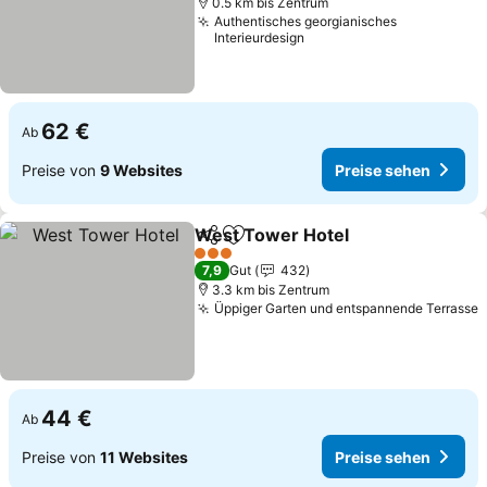
0.5 km bis Zentrum
Authentisches georgianisches
Interieurdesign
62 €
Ab
Preise von
9 Websites
Preise sehen
West Tower Hotel
Teilen
Zu Favoriten hinzufügen
3 Sterne
7,9
Gut
432
3.3 km bis Zentrum
Üppiger Garten und entspannende Terrasse
44 €
Ab
Preise von
11 Websites
Preise sehen