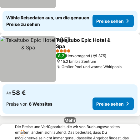
Wähle Reisedaten aus, um die genauen
Preise sehen
Preise zu sehen
Tskaltubo Epic Hotel &
Teilen
Zu Favoriten hinzufügen
Spa
4 Sterne
8,7
Hervorragend
875
15.2 km bis Zentrum
Großer Pool und warme Whirlpools
58 €
Ab
Preise von
6 Websites
Preise sehen
Mehr
Die Preise und Verfügbarkeit, die wir von Buchungswebsites
erhalten, ändern sich laufend. Das bedeutet, dass Du
möglicherweise nicht immer genau dasselbe Angebot findest, das