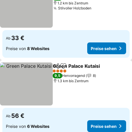
1.2 km bis Zentrum
Stilvoller Holzboden
33 €
Ab
Preise von
8 Websites
Preise sehen
Green Palace Kutaisi
Teilen
Zu Favoriten hinzufügen
4 Sterne
9,5
Hervorragend
8
1.3 km bis Zentrum
56 €
Ab
Preise von
6 Websites
Preise sehen