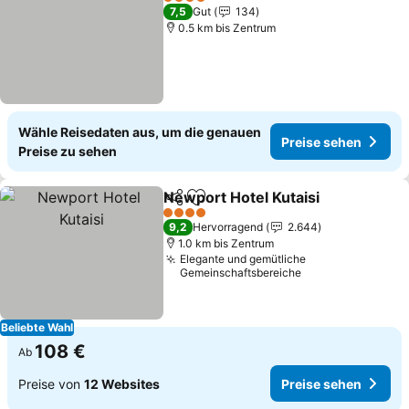
4 Sterne
7,5
Gut
134
0.5 km bis Zentrum
Wähle Reisedaten aus, um die genauen
Preise sehen
Preise zu sehen
Newport Hotel Kutaisi
Teilen
Zu Favoriten hinzufügen
4 Sterne
9,2
Hervorragend
2.644
1.0 km bis Zentrum
Elegante und gemütliche
Gemeinschaftsbereiche
Beliebte Wahl
108 €
Ab
Preise von
12 Websites
Preise sehen