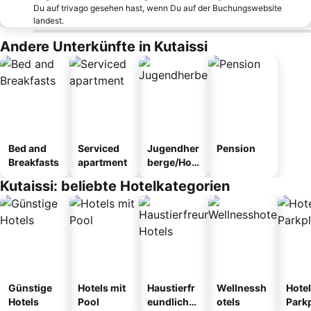
Du auf trivago gesehen hast, wenn Du auf der Buchungswebsite
landest.
Andere Unterkünfte in Kutaissi
Bed and
Serviced
Jugendher
Pension
Breakfasts
apartment
berge/Hos
tel
Kutaissi: beliebte Hotelkategorien
Günstige
Hotels mit
Haustierfr
Wellnessh
Hotel
Hotels
Pool
eundliche
otels
Park