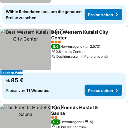
Wähle Reisedaten aus, um die genauen
Preise sehen
Preise zu sehen
Best Western Kutaisi City
Teilen
Zu Favoriten hinzufügen
Center
3 Sterne
8,6
Hervorragend
2.573
0.8 km bis Zentrum
Dachterrasse mit Panoramablick
Beliebte Wahl
85 €
Ab
Preise von
11 Websites
Preise sehen
The Friends Hostel &
Teilen
Zu Favoriten hinzufügen
Sauna
2 Sterne
9,7
Hervorragend
5
1.0 km bis Zentrum