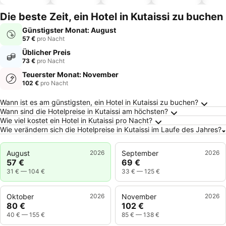
Hotels
Die beste Zeit, ein Hotel in Kutaissi zu buchen
Günstigster Monat: August
57 €
pro Nacht
Üblicher Preis
73 €
pro Nacht
Teuerster Monat: November
102 €
pro Nacht
Häufig gestellte Fragen zu Kutaissi
Wann ist es am günstigsten, ein Hotel in Kutaissi zu buchen?
Wann sind die Hotelpreise in Kutaissi am höchsten?
Wie viel kostet ein Hotel in Kutaissi pro Nacht?
Wie verändern sich die Hotelpreise in Kutaissi im Laufe des Jahres?
August
2026
September
2026
57 €
69 €
31 €
—
104 €
33 €
—
125 €
Oktober
2026
November
2026
80 €
102 €
40 €
—
155 €
85 €
—
138 €