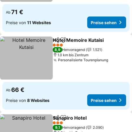
71 €
Ab
Preise von
11 Websites
Preise sehen
Hotel Memoire Kutaisi
Teilen
Zu Favoriten hinzufügen
3 Sterne
8,9
Hervorragend
1.521
1.0 km bis Zentrum
Personalisierte Tourenplanung
66 €
Ab
Preise von
8 Websites
Preise sehen
Sanapiro Hotel
Teilen
Zu Favoriten hinzufügen
3 Sterne
9,1
Hervorragend
2.090