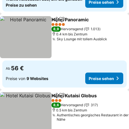
Preise sehen
Preise zu sehen
Hotel Panoramic
Teilen
Zu Favoriten hinzufügen
4 Sterne
8,9
Hervorragend
1.013
0.4 km bis Zentrum
Sky Lounge mit tollem Ausblick
56 €
Ab
Preise von
9 Websites
Preise sehen
Hotel Kutaisi Globus
Teilen
Zu Favoriten hinzufügen
3 Sterne
8,6
Hervorragend
317
0.5 km bis Zentrum
Authentisches georgisches Restaurant in der
Nähe