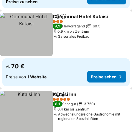
Preise zu sehen
Communal Hotel Kutaisi
Teilen
Zu Favoriten hinzufügen
3 Sterne
9,2
Hervorragend
607
0.9 km bis Zentrum
Saisonales Freibad
70 €
Ab
Preise von
1 Website
Preise sehen
Kutaisi Inn
Teilen
Zu Favoriten hinzufügen
5 Sterne
8,1
Sehr gut
3.750
0.4 km bis Zentrum
Abwechslungsreiche Gastronomie mit
regionalen Spezialitäten