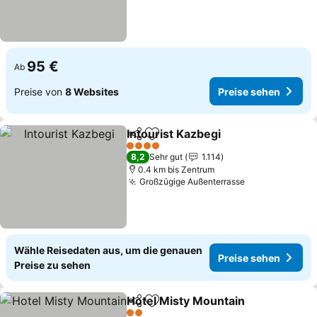
95 €
Ab
Preise von
8 Websites
Preise sehen
Intourist Kazbegi
Teilen
Zu Favoriten hinzufügen
4 Sterne
8,2
Sehr gut
1.114
0.4 km bis Zentrum
Großzügige Außenterrasse
Wähle Reisedaten aus, um die genauen
Preise sehen
Preise zu sehen
Hotel Misty Mountain
Teilen
Zu Favoriten hinzufügen