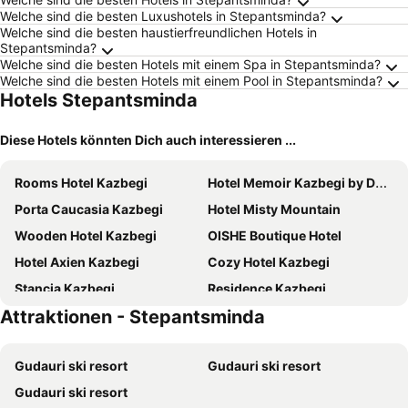
Welche sind die besten Luxushotels in Stepantsminda?
Welche sind die besten haustierfreundlichen Hotels in
Stepantsminda?
Welche sind die besten Hotels mit einem Spa in Stepantsminda?
Welche sind die besten Hotels mit einem Pool in Stepantsminda?
Hotels Stepantsminda
Diese Hotels könnten Dich auch interessieren ...
Rooms Hotel Kazbegi
Hotel Memoir Kazbegi by DNT Group
Porta Caucasia Kazbegi
Hotel Misty Mountain
Wooden Hotel Kazbegi
OISHE Boutique Hotel
Hotel Axien Kazbegi
Cozy Hotel Kazbegi
Stancia Kazbegi
Residence Kazbegi
Attraktionen - Stepantsminda
Hotel Mountime Kazbegi
Chemodann Kazbegi
Alpine Lounge Kazbegi
Step Inn
Gudauri ski resort
Gudauri ski resort
Mountain House Kazbegi
Hotel Elegant
Gudauri ski resort
Twinsachkhoti
Hotel Darchi Kazbegi