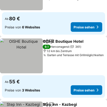
80 €
Ab
Preise von
6 Websites
Preise sehen
OISHE Boutique Hotel
Teilen
Zu Favoriten hinzufügen
9,1
Hervorragend
361
1.0 km bis Zentrum
Garten und Terrasse mit Grillmöglichkeiten
55 €
Ab
Preise von
3 Websites
Preise sehen
Step Inn - Kazbegi
Teilen
Zu Favoriten hinzufügen