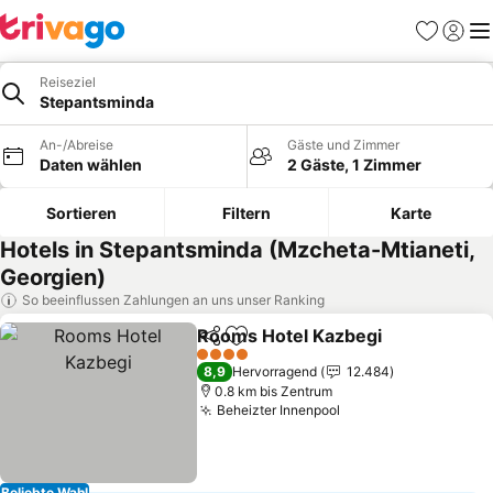
Favoriten
Einlog
Me
Reiseziel
Stepantsminda
An-/Abreise
Gäste und Zimmer
Daten wählen
2 Gäste, 1 Zimmer
Sortieren
Filtern
Karte
Hotels in Stepantsminda (Mzcheta-Mtianeti,
Georgien)
So beeinflussen Zahlungen an uns unser Ranking
Rooms Hotel Kazbegi
Teilen
Zu Favoriten hinzufügen
4 Sterne
8,9
Hervorragend
12.484
0.8 km bis Zentrum
Beheizter Innenpool
Beliebte Wahl