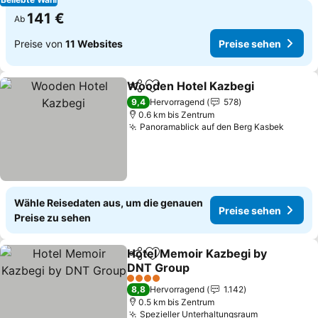
141 €
Ab
Preise von
11 Websites
Preise sehen
Wooden Hotel Kazbegi
Teilen
Zu Favoriten hinzufügen
9,4
Hervorragend
578
0.6 km bis Zentrum
Panoramablick auf den Berg Kasbek
Wähle Reisedaten aus, um die genauen
Preise sehen
Preise zu sehen
Hotel Memoir Kazbegi by
Teilen
Zu Favoriten hinzufügen
DNT Group
4 Sterne
8,8
Hervorragend
1.142
0.5 km bis Zentrum
Spezieller Unterhaltungsraum