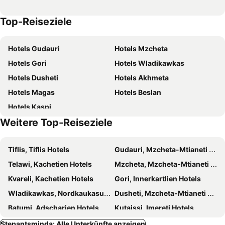
Hotel 717 Kazbegi
Travel Inn Kazbegi
Top-Reiseziele
Kazbegi 4U
Hotel Shina
Mountain View
Kazbegi View
Hotels Gudauri
Hotels Mzcheta
Fifth Season
Intourist Kazbegi
Hotels Gori
Hotels Wladikawkas
Hotel NOA Kazbegi
Mood Hotel Kazbegi
Hotels Dusheti
Hotels Akhmeta
Alpenhaus Kazbegi Hotel & Restaurant
Vache Hotel
Hotels Magas
Hotels Beslan
Hotel Horizon Kazbegi
Green Sheep Boutique Hotel
Hotels Kaspi
1740 Boutique Hotel Kazbegi
Melodia KAZBEGI
Weitere Top-Reiseziele
Kazbegi Estate
Elnetsa Inn Kazbegi
GRAF Kazbegi
Kazbegi Mountain Hut
Tiflis, Tiflis Hotels
Gudauri, Mzcheta-Mtianeti Hotels
AIA Kazbegi
Kazbegi
Telawi, Kachetien Hotels
Mzcheta, Mzcheta-Mtianeti Hotels
Camp At Kuro
Sno Kazbegi
Kvareli, Kachetien Hotels
Gori, Innerkartlien Hotels
Rusudani
Capra Hotel Kazbegi
Wladikawkas, Nordkaukasus Hotels
Dusheti, Mzcheta-Mtianeti Hotels
Kazbegi Kuro Cottages
Paramount Kazbegi
Batumi, Adscharien Hotels
Kutaissi, Imereti Hotels
Osurgeti, Gurien Hotels
Kobuleti, Adscharien Hotels
Stepantsminda: Alle Unterkünfte anzeigen