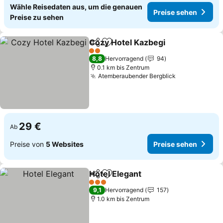
Wähle Reisedaten aus, um die genauen
Preise sehen
Preise zu sehen
Cozy Hotel Kazbegi
Teilen
Zu Favoriten hinzufügen
2 Sterne
8,8
Hervorragend
94
0.1 km bis Zentrum
Atemberaubender Bergblick
29 €
Ab
Preise von
5 Websites
Preise sehen
Hotel Elegant
Teilen
Zu Favoriten hinzufügen
3 Sterne
9,1
Hervorragend
157
1.0 km bis Zentrum