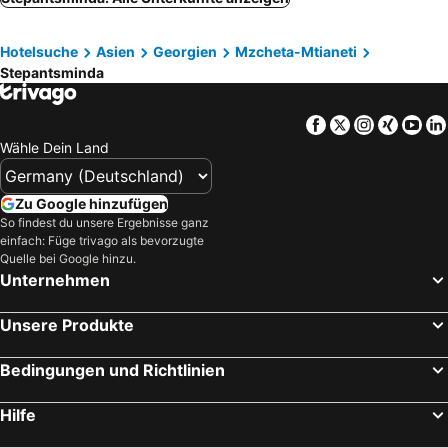
Khelvachauri, Adscharien Hotels
Bordschomi, Samzche-Dschawachetien Hotels
Hotelsuche
Asien
Georgien
Mzcheta-Mtianeti
Stepantsminda
Facebook
Twitter
Instagra
Xing
Yo
Wähle Dein Land
Zu Google hinzufügen
So findest du unsere Ergebnisse ganz
einfach: Füge trivago als bevorzugte
Quelle bei Google hinzu.
Unternehmen
Unsere Produkte
Bedingungen und Richtlinien
Hilfe