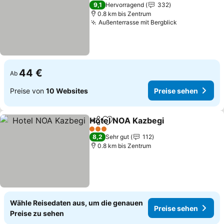
2 Sterne
9,1
Hervorragend
332
0.8 km bis Zentrum
Außenterrasse mit Bergblick
44 €
Ab
Preise von
10 Websites
Preise sehen
Hotel NOA Kazbegi
Teilen
Zu Favoriten hinzufügen
3 Sterne
8,2
Sehr gut
112
0.8 km bis Zentrum
Wähle Reisedaten aus, um die genauen
Preise sehen
Preise zu sehen