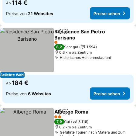
114 €
Ab
Preise von
21 Websites
Preise sehen
Residence San Pietro
Teilen
Zu Favoriten hinzufügen
Barisano
Preise sehen
1 Sterne
8,2
Sehr gut
1.594
0.6 km bis Zentrum
Historisches Höhlenrestaurant
Preise seh
Beliebte Wahl
184 €
Ab
Preise von
6 Websites
Preise sehen
Albergo Roma
Teilen
Zu Favoriten hinzufügen
Preise sehe
2 Sterne
7,9
Gut
3.115
0.2 km bis Zentrum
Geführte Touren nach Matera und zum