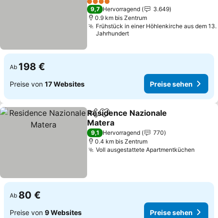
Preise sehen
4 Sterne
9,7
Hervorragend
3.649
0.9 km bis Zentrum
Frühstück in einer Höhlenkirche aus dem 13.
Jahrhundert
198 €
Ab
Preise von
17 Websites
Preise sehen
Residence Nazionale
Teilen
Zu Favoriten hinzufügen
Matera
Preise sehen
9,1
Hervorragend
770
0.4 km bis Zentrum
Voll ausgestattete Apartmentküchen
Preise
80 €
Ab
Preise von
9 Websites
Preise sehen