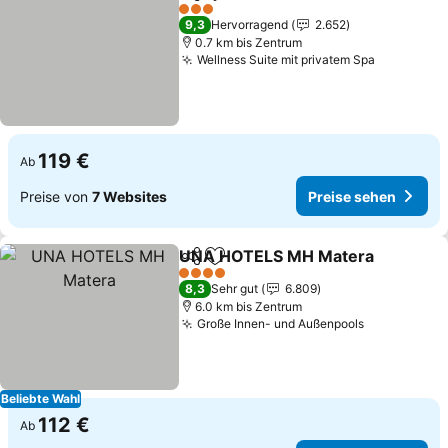
Teilen
Zu Favoriten hinzufügen
Preise seh
3 Sterne
9,3
Hervorragend
2.652
0.7 km bis Zentrum
Wellness Suite mit privatem Spa
Preise se
119 €
Ab
Preise von
7 Websites
Preise sehen
UNA HOTELS MH Matera
Teilen
Zu Favoriten hinzufügen
P
4 Sterne
8,3
Sehr gut
6.809
6.0 km bis Zentrum
Große Innen- und Außenpools
Preise seh
Beliebte Wahl
112 €
Ab