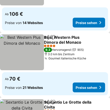
106 €
Ab
Preise von
14 Websites
Preise sehen
Best Western Plus
Teilen
Zu Favoriten hinzufügen
Dimora del Monaco
Preise sehen
4 Sterne
9,3
Hervorragend
905
3.0 km bis Zentrum
Gourmet italienische Küche
Preise sehen
70 €
Ab
Preise von
21 Websites
Preise sehen
Sextantio Le Grotte della
Teilen
Zu Favoriten hinzufügen
Civita