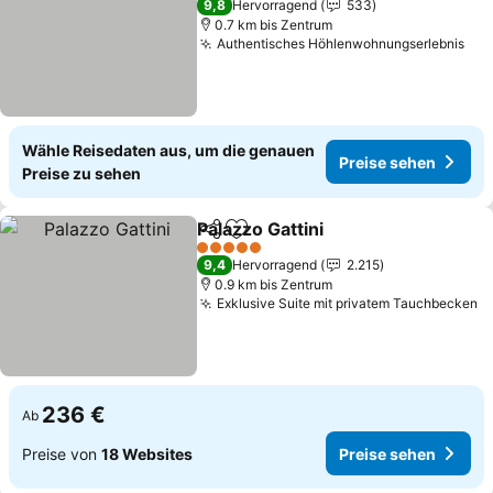
9,8
Hervorragend
533
0.7 km bis Zentrum
Authentisches Höhlenwohnungserlebnis
Pre
Wähle Reisedaten aus, um die genauen
Preise sehen
Preise zu sehen
Palazzo Gattini
Teilen
Zu Favoriten hinzufügen
Preise sehe
5 Sterne
9,4
Hervorragend
2.215
0.9 km bis Zentrum
Exklusive Suite mit privatem Tauchbecken
P
236 €
Ab
Preise von
18 Websites
Preise sehen