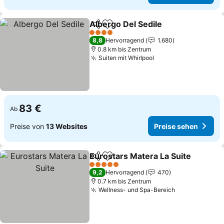
Albergo Del Sedile
Teilen
Zu Favoriten hinzufügen
Preise 
4 Sterne
8,8
Hervorragend
1.680
0.8 km bis Zentrum
Suiten mit Whirlpool
Preise sehen
83 €
Ab
Preise von
13 Websites
Preise sehen
Eurostars Matera La Suite
Teilen
Zu Favoriten hinzufügen
5 Sterne
9,2
Hervorragend
470
0.7 km bis Zentrum
Wellness- und Spa-Bereich
Preise sehen