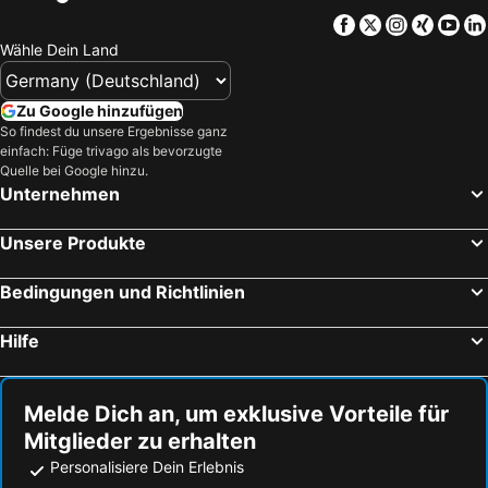
Mola di Bari, Apulien Hotels
Andria, Apulien Hotels
Facebook
Twitter
Instagra
Xing
Yo
Crispiano, Apulien Hotels
Corato, Apulien Hotels
Wähle Dein Land
Bari, Apulien Hotels
Paestum, Kampanien Hotels
Turi, Apulien Hotels
Marina di Camerota, Kampanien Hotels
Zu Google hinzufügen
Putignano, Apulien Hotels
Scalea, Kalabrien Hotels
So findest du unsere Ergebnisse ganz
einfach: Füge trivago als bevorzugte
Maratea, Basilicata Hotels
Rom, Latium Hotels
Quelle bei Google hinzu.
Limone sul Garda, Lombardei Hotels
Bardolino, Venetien Hotels
Unternehmen
Mailand, Lombardei Hotels
Venedig, Venetien Hotels
Unsere Produkte
Bibione, Venetien Hotels
Malcesine, Venetien Hotels
Lido di Jesolo, Venetien Hotels
Riva del Garda, Trentino-Südtirol Hotels
Bedingungen und Richtlinien
Hilfe
Melde Dich an, um exklusive Vorteile für
Mitglieder zu erhalten
Personalisiere Dein Erlebnis