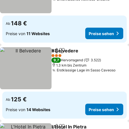
Preise s
148 €
Ab
Preise von
11 Websites
Preise sehen
Il Belvedere
Teilen
Zu Favoriten hinzufügen
Preise sehen
3 Sterne
9,7
Hervorragend
3.522
1.3 km bis Zentrum
Erstklassige Lage im Sasso Caveoso
Preise
125 €
Ab
Preise von
14 Websites
Preise sehen
L'Hotel In Pietra