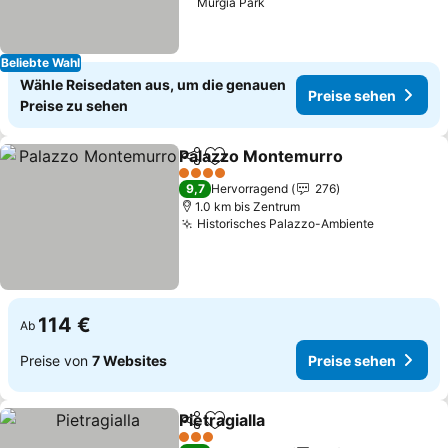
Murgia Park
Beliebte Wahl
Wähle Reisedaten aus, um die genauen
Preise sehen
Preise zu sehen
Palazzo Montemurro
Teilen
Zu Favoriten hinzufügen
Preis
4 Sterne
9,7
Hervorragend
276
1.0 km bis Zentrum
Historisches Palazzo-Ambiente
Preise se
114 €
Ab
Preise von
7 Websites
Preise sehen
Pietragialla
Teilen
Zu Favoriten hinzufügen
Preise sehen
3 Sterne