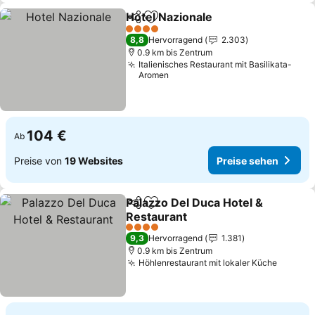
Hotel Nazionale
Teilen
Zu Favoriten hinzufügen
Preise seh
4 Sterne
8,8
Hervorragend
2.303
0.9 km bis Zentrum
Italienisches Restaurant mit Basilikata-
Aromen
104 €
Ab
Preise von
19 Websites
Preise sehen
Palazzo Del Duca Hotel &
Teilen
Zu Favoriten hinzufügen
Restaurant
Preise sehen
4 Sterne
9,3
Hervorragend
1.381
0.9 km bis Zentrum
Höhlenrestaurant mit lokaler Küche
Preise