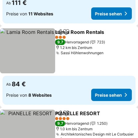
111 €
Ab
Preise von
11 Websites
Preise sehen
Lamia Room Rentals
Teilen
Zu Favoriten hinzufügen
Preis
3 Sterne
9,7
Hervorragend
723
1.2 km bis Zentrum
Sassi Höhlenwohnungen
Preise sehen
84 €
Ab
Preise von
8 Websites
Preise sehen
PIANELLE RESORT
Teilen
Zu Favoriten hinzufügen
Preise 
4 Sterne
9,7
Hervorragend
1.250
1.0 km bis Zentrum
Architektonisches Design mit Le Corbusier