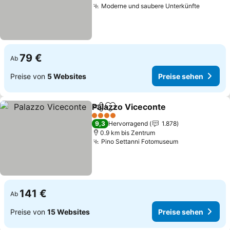
Moderne und saubere Unterkünfte
Preise 
79 €
Ab
Preise von
5 Websites
Preise sehen
Palazzo Viceconte
Teilen
Zu Favoriten hinzufügen
Preise 
4 Sterne
9,3
Hervorragend
1.878
0.9 km bis Zentrum
Pino Settanni Fotomuseum
Preise sehen
141 €
Ab
Preise von
15 Websites
Preise sehen