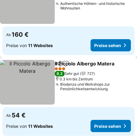
Authentische Höhlen- und historische
Wohnsuiten
160 €
Ab
Preise von
11 Websites
Preise sehen
Il Piccolo Albergo Matera
Teilen
Zu Favoriten hinzufügen
P
3 Sterne
8,2
Sehr gut
727
0.3 km bis Zentrum
Biodanza und Workshops zur
Persönlichkeitsentwicklung
54 €
Ab
Preise von
11 Websites
Preise sehen