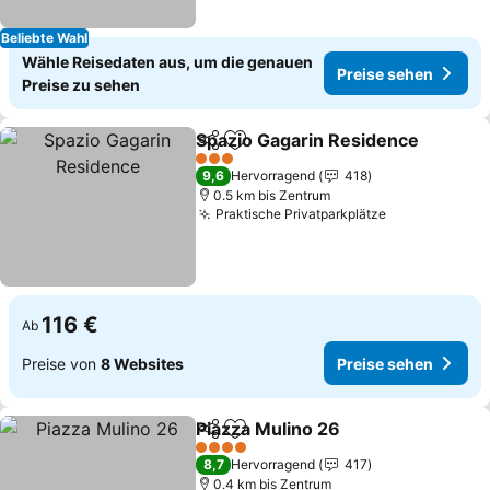
Beliebte Wahl
Wähle Reisedaten aus, um die genauen
Preise sehen
Preise zu sehen
Spazio Gagarin Residence
Teilen
Zu Favoriten hinzufügen
3 Sterne
9,6
Hervorragend
418
0.5 km bis Zentrum
Praktische Privatparkplätze
Preise sehen
116 €
Ab
Preise von
8 Websites
Preise sehen
Piazza Mulino 26
Teilen
Zu Favoriten hinzufügen
Preise se
4 Sterne
8,7
Hervorragend
417
0.4 km bis Zentrum