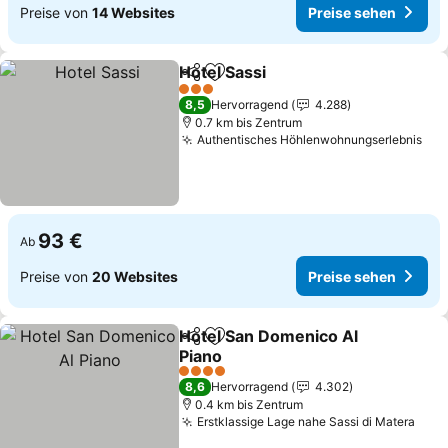
Preise von
14 Websites
Preise sehen
Hotel Sassi
Teilen
Zu Favoriten hinzufügen
Preise sehen
3 Sterne
8,5
Hervorragend
4.288
0.7 km bis Zentrum
Authentisches Höhlenwohnungserlebnis
Pre
93 €
Ab
Preise von
20 Websites
Preise sehen
Hotel San Domenico Al
Teilen
Zu Favoriten hinzufügen
Piano
Preise sehen
4 Sterne
8,6
Hervorragend
4.302
0.4 km bis Zentrum
Erstklassige Lage nahe Sassi di Matera
Prei