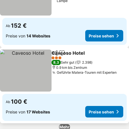
Lampe
152 €
Ab
Preise von
14 Websites
Preise sehen
Caveoso Hotel
Teilen
Zu Favoriten hinzufügen
Preise sehe
3 Sterne
8,3
Sehr gut
2.398
0.9 km bis Zentrum
Geführte Matera-Touren mit Experten
Preis
100 €
Ab
Preise von
17 Websites
Preise sehen
Mehr