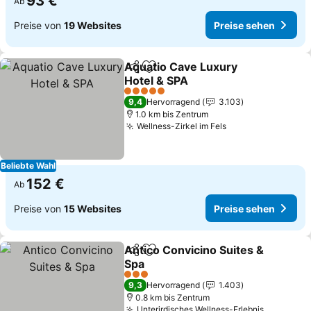
93 €
Ab
Preise von
19 Websites
Preise sehen
Aquatio Cave Luxury
Teilen
Zu Favoriten hinzufügen
Hotel & SPA
Preise sehen
5 Sterne
9,4
Hervorragend
3.103
1.0 km bis Zentrum
Wellness-Zirkel im Fels
Preise sehen
Beliebte Wahl
152 €
Ab
Preise von
15 Websites
Preise sehen
Antico Convicino Suites &
Teilen
Zu Favoriten hinzufügen
Spa
Preise sehen
3 Sterne
9,3
Hervorragend
1.403
0.8 km bis Zentrum
Unterirdisches Wellness-Erlebnis