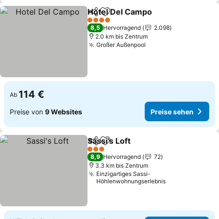
Hotel Del Campo
Teilen
Zu Favoriten hinzufügen
Preise se
4 Sterne
8,5
Hervorragend
2.098
2.0 km bis Zentrum
Großer Außenpool
Preise sehen
114 €
Ab
Preise von
9 Websites
Preise sehen
Sassi's Loft
Teilen
Zu Favoriten hinzufügen
Preise sehen
3 Sterne
8,9
Hervorragend
72
3.3 km bis Zentrum
Einzigartiges Sassi-
Höhlenwohnungserlebnis