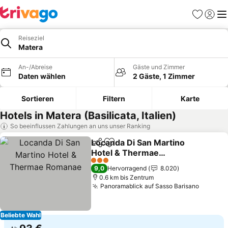
Favoriten
Einlog
Me
Reiseziel
Matera
An-/Abreise
Gäste und Zimmer
Daten wählen
2 Gäste, 1 Zimmer
Sortieren
Filtern
Karte
Hotels in Matera (Basilicata, Italien)
So beeinflussen Zahlungen an uns unser Ranking
Locanda Di San Martino
Teilen
Zu Favoriten hinzufügen
Hotel & Thermae
Romanae
Preise sehen
3 Sterne
9,0
Hervorragend
8.020
0.6 km bis Zentrum
Panoramablick auf Sasso Barisano
Preise 
Beliebte Wahl