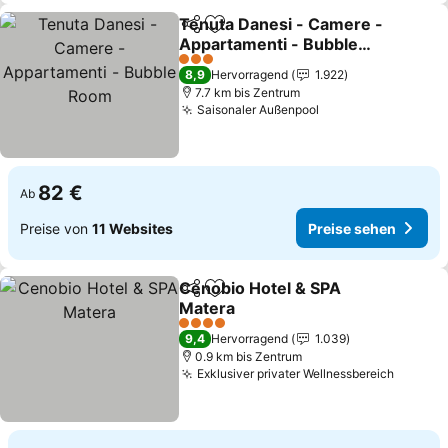
Tenuta Danesi - Camere -
Teilen
Zu Favoriten hinzufügen
Appartamenti - Bubble
Room
Preise sehen
3 Sterne
8,9
Hervorragend
1.922
7.7 km bis Zentrum
Saisonaler Außenpool
Preise sehen
82 €
Ab
Preise von
11 Websites
Preise sehen
Cenobio Hotel & SPA
Teilen
Zu Favoriten hinzufügen
Matera
Preise sehen
4 Sterne
9,4
Hervorragend
1.039
0.9 km bis Zentrum
Exklusiver privater Wellnessbereich
Preise