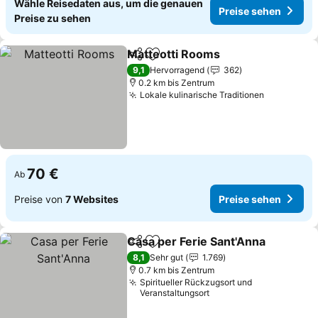
Wähle Reisedaten aus, um die genauen
Preise sehen
Preise zu sehen
Matteotti Rooms
Teilen
Zu Favoriten hinzufügen
Preise se
9,1
Hervorragend
362
0.2 km bis Zentrum
Lokale kulinarische Traditionen
Preise se
70 €
Ab
Preise von
7 Websites
Preise sehen
Casa per Ferie Sant'Anna
Teilen
Zu Favoriten hinzufügen
P
8,1
Sehr gut
1.769
0.7 km bis Zentrum
Spiritueller Rückzugsort und
Veranstaltungsort