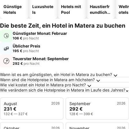
Günstige
Luxushote
Hotels mit
Haustierfr
Well
Hotels
ls
Pool
eundliche
otels
Hotels
Die beste Zeit, ein Hotel in Matera zu buchen
Günstigster Monat: Februar
106 €
pro Nacht
Üblicher Preis
195 €
pro Nacht
Teuerster Monat: September
292 €
pro Nacht
Häufig gestellte Fragen zu Matera
Wann ist es am günstigsten, ein Hotel in Matera zu buchen?
Wann sind die Hotelpreise in Matera am höchsten?
Wie viel kostet ein Hotel in Matera pro Nacht?
Wie verändern sich die Hotelpreise in Matera im Laufe des Jahres?
August
2026
September
2026
231 €
292 €
132 €
—
327 €
128 €
—
399 €
Oktober
2026
November
2026