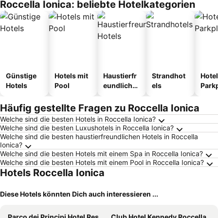
Roccella Ionica: beliebte Hotelkategorien
Günstige
Hotels mit
Haustierfr
Strandhot
Hotel
Hotels
Pool
eundliche
els
Park
Hotels
Häufig gestellte Fragen zu Roccella Ionica
Welche sind die besten Hotels in Roccella Ionica?
Welche sind die besten Luxushotels in Roccella Ionica?
Welche sind die besten haustierfreundlichen Hotels in Roccella
Ionica?
Welche sind die besten Hotels mit einem Spa in Roccella Ionica?
Welche sind die besten Hotels mit einem Pool in Roccella Ionica?
Hotels Roccella Ionica
Diese Hotels könnten Dich auch interessieren ...
Parco dei Principi Hotel Resort
Club Hotel Kennedy Roccella