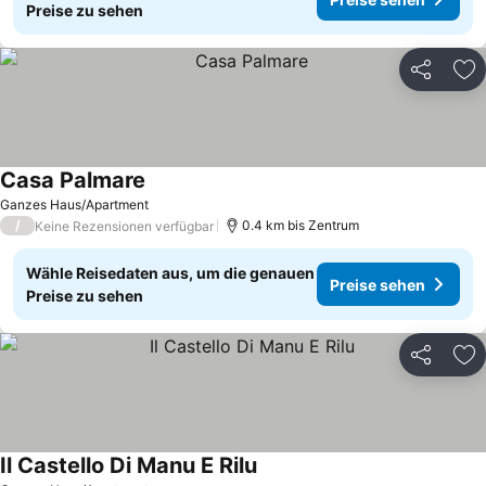
Preise zu sehen
Teilen
Zu
Casa Palmare
Ganzes Haus/Apartment
/
0.4 km bis Zentrum
Keine Rezensionen verfügbar
Wähle Reisedaten aus, um die genauen
Preise sehen
Preise zu sehen
Teilen
Zu
Il Castello Di Manu E Rilu