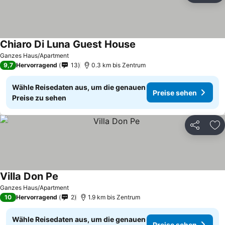
Chiaro Di Luna Guest House
Ganzes Haus/Apartment
9,7
Hervorragend
13
0.3 km bis Zentrum
Wähle Reisedaten aus, um die genauen
Preise sehen
Preise zu sehen
Teilen
Zu
Villa Don Pe
Ganzes Haus/Apartment
10
Hervorragend
2
1.9 km bis Zentrum
Wähle Reisedaten aus, um die genauen
Preise sehen