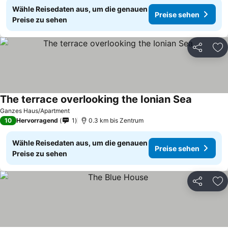
Wähle Reisedaten aus, um die genauen
Preise sehen
Preise zu sehen
Teilen
Zu
The terrace overlooking the Ionian Sea
Ganzes Haus/Apartment
10
Hervorragend
1
0.3 km bis Zentrum
Wähle Reisedaten aus, um die genauen
Preise sehen
Preise zu sehen
Teilen
Zu