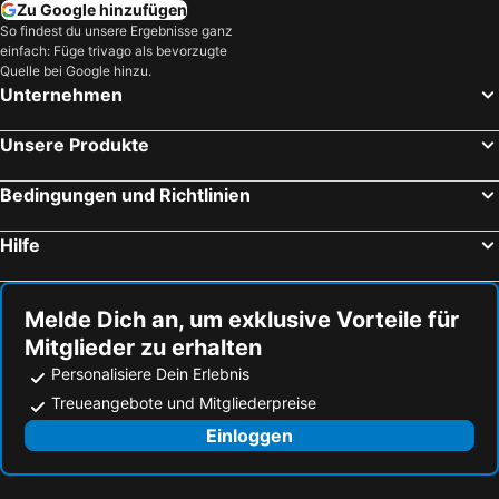
Zu Google hinzufügen
Capo Vaticano, Kalabrien Hotels
Ricadi, Kalabrien Hotels
So findest du unsere Ergebnisse ganz
einfach: Füge trivago als bevorzugte
Pizzo, Kalabrien Hotels
Letojanni, Sizilien Hotels
Quelle bei Google hinzu.
Acireale, Sizilien Hotels
Rom, Latium Hotels
Unternehmen
Limone sul Garda, Lombardei Hotels
Bardolino, Venetien Hotels
Unsere Produkte
Mailand, Lombardei Hotels
Venedig, Venetien Hotels
Bibione, Venetien Hotels
Malcesine, Venetien Hotels
Bedingungen und Richtlinien
Lido di Jesolo, Venetien Hotels
Riva del Garda, Trentino-Südtirol Hotels
Hilfe
Melde Dich an, um exklusive Vorteile für
Mitglieder zu erhalten
Personalisiere Dein Erlebnis
Treueangebote und Mitgliederpreise
Einloggen