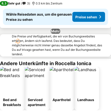
8,3
Sehr gut
3
0.5 km bis Zentrum
Wähle Reisedaten aus, um die genauen
Preise sehen
Preise zu sehen
Mehr
Die Preise und Verfügbarkeit, die wir von Buchungswebsites
erhalten, ändern sich laufend. Das bedeutet, dass Du
möglicherweise nicht immer genau dasselbe Angebot findest, das
Du auf trivago gesehen hast, wenn Du auf der Buchungswebsite
landest.
Andere Unterkünfte in Roccella Ionica
Bed and
Serviced
Aparthotel
Landhaus
Breakfasts
apartment