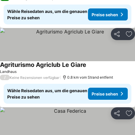
Wähle Reisedaten aus, um die genauen
Preise sehen
Preise zu sehen
Teilen
Zu
Agriturismo Agriclub Le Giare
Landhaus
/
0.8 km vom Strand entfernt
Keine Rezensionen verfügbar
Wähle Reisedaten aus, um die genauen
Preise sehen
Preise zu sehen
Teilen
Zu