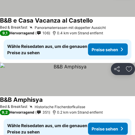
B&B e Casa Vacanza al Castello
Bed & Breakfast
Panoramaterrassen mit doppelter Aussicht
9,1
Hervorragend
106
0.4 km vom Strand entfernt
Wähle Reisedaten aus, um die genauen
Preise sehen
Preise zu sehen
Teilen
Zu
B&B Amphisya
Bed & Breakfast
Historische Fischerdorfkulisse
9,2
Hervorragend
351
0.2 km vom Strand entfernt
Wähle Reisedaten aus, um die genauen
Preise sehen
Preise zu sehen