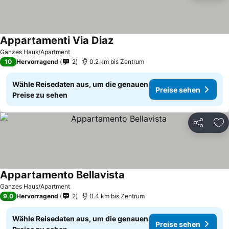
Appartamenti Via Diaz
Ganzes Haus/Apartment
10
Hervorragend
2
0.2 km bis Zentrum
Wähle Reisedaten aus, um die genauen
Preise sehen
Preise zu sehen
Teilen
Zu
Appartamento Bellavista
Ganzes Haus/Apartment
9,0
Hervorragend
2
0.4 km bis Zentrum
Wähle Reisedaten aus, um die genauen
Preise sehen