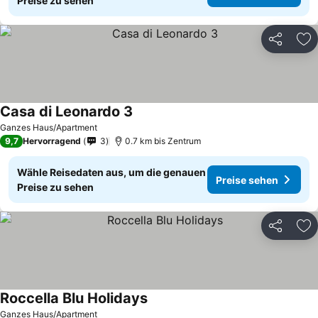
Preise zu sehen
Teilen
Zu
Casa di Leonardo 3
Ganzes Haus/Apartment
9,7
Hervorragend
3
0.7 km bis Zentrum
Wähle Reisedaten aus, um die genauen
Preise sehen
Preise zu sehen
Teilen
Zu
Roccella Blu Holidays
Ganzes Haus/Apartment