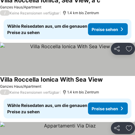
Villa Roccella Ionica, Sea View, a c
Ganzes Haus/Apartment
/
1.4 km bis Zentrum
Keine Rezensionen verfügbar
Wähle Reisedaten aus, um die genauen
Preise sehen
Preise zu sehen
Teilen
Zu
Villa Roccella Ionica With Sea View
Ganzes Haus/Apartment
/
1.4 km bis Zentrum
Keine Rezensionen verfügbar
Wähle Reisedaten aus, um die genauen
Preise sehen
Preise zu sehen
Teilen
Zu