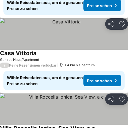
Wähle Reisedaten aus, um die genauen
Preise sehen
Preise zu sehen
Teilen
Zu
Casa Vittoria
Ganzes Haus/Apartment
/
0.4 km bis Zentrum
Keine Rezensionen verfügbar
Wähle Reisedaten aus, um die genauen
Preise sehen
Preise zu sehen
Teilen
Zu