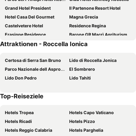
Grand Hotel President
Il Partenone Resort Hotel
Hotel Casa Del Gourmet
Magna Grecia
Castelvetere Hotel
Residence Regina
Erasippe Residence
Barone GR Macrì Agriturismo Modi
Attraktionen - Roccella Ionica
Il Paese Alberga!
Park Hotel Gianfranco
Hotel Mediterraneo
Il Podere
Certosa di Serra San Bruno
Lido di Roccella Jonica
Sabbia d'Oro
Helios
Parco Nazionale dell Aspromonte
El Sombrero
Miramare
Hotel Federica
Lido Don Pedro
Lido Tahiti
Al Giumani
Lo Sparviero
Hotel San Giuseppe
Hotel Città del Sole
Top-Reiseziele
Borgo Della Longevità
Hotels Tropea
Hotels Capo Vaticano
Hotels Ricadi
Hotels Pizzo
Hotels Reggio Calabria
Hotels Parghelia