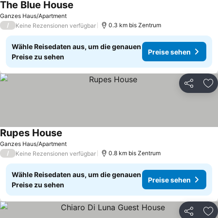
The Blue House
Ganzes Haus/Apartment
/
0.3 km bis Zentrum
Keine Rezensionen verfügbar
Wähle Reisedaten aus, um die genauen
Preise sehen
Preise zu sehen
Teilen
Zu
Rupes House
Ganzes Haus/Apartment
/
0.8 km bis Zentrum
Keine Rezensionen verfügbar
Wähle Reisedaten aus, um die genauen
Preise sehen
Preise zu sehen
Teilen
Zu