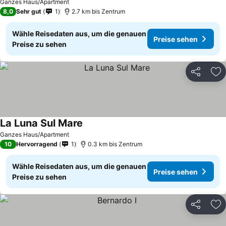
Ganzes Haus/Apartment
8,0
Sehr gut
1
2.7 km bis Zentrum
Wähle Reisedaten aus, um die genauen
Preise sehen
Preise zu sehen
Teilen
Zu
La Luna Sul Mare
Ganzes Haus/Apartment
10
Hervorragend
1
0.3 km bis Zentrum
Wähle Reisedaten aus, um die genauen
Preise sehen
Preise zu sehen
Teilen
Zu