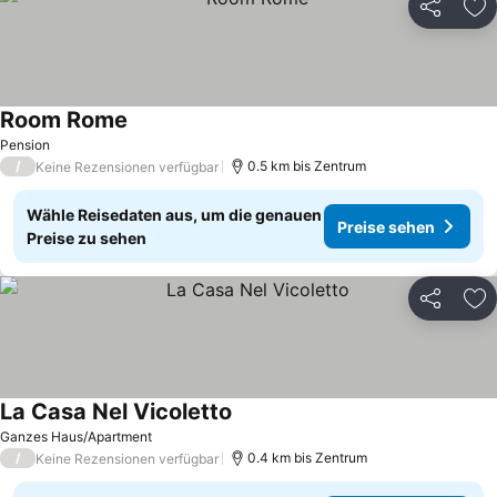
Teilen
Zu
Room Rome
Pension
/
0.5 km bis Zentrum
Keine Rezensionen verfügbar
Wähle Reisedaten aus, um die genauen
Preise sehen
Preise zu sehen
Teilen
Zu
La Casa Nel Vicoletto
Ganzes Haus/Apartment
/
0.4 km bis Zentrum
Keine Rezensionen verfügbar