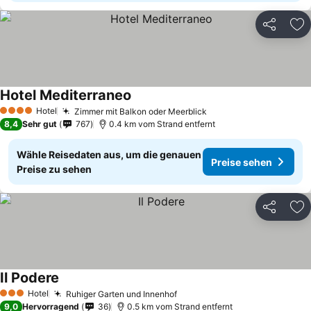
Teilen
Zu
Hotel Mediterraneo
Hotel
Zimmer mit Balkon oder Meerblick
4 Sterne
8,4
Sehr gut
767
0.4 km vom Strand entfernt
Wähle Reisedaten aus, um die genauen
Preise sehen
Preise zu sehen
Teilen
Zu
Il Podere
Hotel
Ruhiger Garten und Innenhof
3 Sterne
9,0
Hervorragend
36
0.5 km vom Strand entfernt