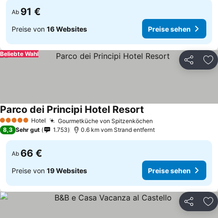
91 €
Ab
Preise von
16 Websites
Preise sehen
Beliebte Wahl
Teilen
Zu
Parco dei Principi Hotel Resort
Hotel
Gourmetküche von Spitzenköchen
5 Sterne
8,3
Sehr gut
1.753
0.6 km vom Strand entfernt
66 €
Ab
Preise von
19 Websites
Preise sehen
Teilen
Zu