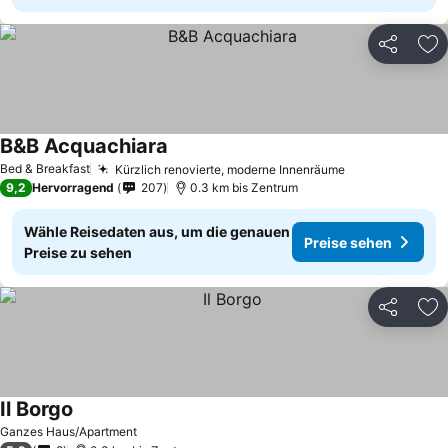
Teilen
Zu
B&B Acquachiara
Bed & Breakfast
Kürzlich renovierte, moderne Innenräume
9,2
Hervorragend
207
0.3 km bis Zentrum
Wähle Reisedaten aus, um die genauen
Preise sehen
Preise zu sehen
Teilen
Zu
Il Borgo
Ganzes Haus/Apartment