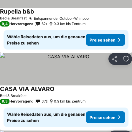
Rupella b&b
Bed & Breakfast
Entspannender Outdoor-Whirlpool
9,4
Hervorragend
62
0.3 km bis Zentrum
Wähle Reisedaten aus, um die genauen
Preise sehen
Preise zu sehen
Teilen
Zu
CASA VIA ALVARO
Bed & Breakfast
9,3
Hervorragend
37
0.9 km bis Zentrum
Wähle Reisedaten aus, um die genauen
Preise sehen
Preise zu sehen