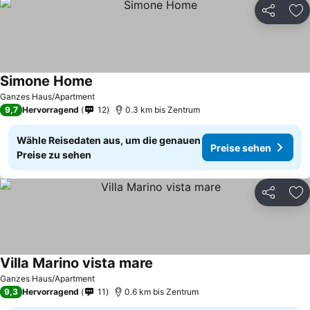
Teilen
Zu
Simone Home
Ganzes Haus/Apartment
9,7
Hervorragend
12
0.3 km bis Zentrum
Wähle Reisedaten aus, um die genauen
Preise sehen
Preise zu sehen
Teilen
Zu
Villa Marino vista mare
Ganzes Haus/Apartment
9,3
Hervorragend
11
0.6 km bis Zentrum