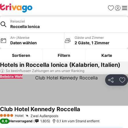
Favoriten
Einlog
Me
Reiseziel
Roccella Ionica
An-/Abreise
Gäste und Zimmer
Daten wählen
2 Gäste, 1 Zimmer
Sortieren
Filtern
Karte
Hotels in Roccella Ionica (Kalabrien, Italien)
So beeinflussen Zahlungen an uns unser Ranking
Beliebte Wahl
Teilen
Zu
Club Hotel Kennedy Roccella
Hotel
Zwei Außenpools
4 Sterne
8,6
Hervorragend
1.805
0.1 km vom Strand entfernt