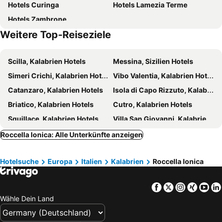
Hotels Curinga
Hotels Lamezia Terme
Hotels Zambrone
Weitere Top-Reiseziele
Scilla, Kalabrien Hotels
Messina, Sizilien Hotels
Simeri Crichi, Kalabrien Hotels
Vibo Valentia, Kalabrien Hotels
Catanzaro, Kalabrien Hotels
Isola di Capo Rizzuto, Kalabrien Hotels
Briatico, Kalabrien Hotels
Cutro, Kalabrien Hotels
Squillace, Kalabrien Hotels
Villa San Giovanni, Kalabrien Hotels
Alì Terme, Sizilien Hotels
Bova Marina, Kalabrien Hotels
Roccella Ionica: Alle Unterkünfte anzeigen
Roccalumera, Sizilien Hotels
Palmi, Kalabrien Hotels
Hotelsuche
Europa
Italien
Kalabrien
Roccella Ionica
Soverato, Kalabrien Hotels
Brancaleone, Kalabrien Hotels
Bagnara Calabra, Kalabrien Hotels
Nicótera, Kalabrien Hotels
Facebook
Twitter
Instagra
Xing
Yo
Falerna, Kalabrien Hotels
Le Castella, Kalabrien Hotels
Wähle Dein Land
Catania, Sizilien Hotels
Taormina, Sizilien Hotels
Tropea, Kalabrien Hotels
Giardini-Naxos, Sizilien Hotels