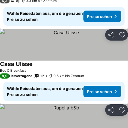
5,2
8
0.3 km bis Zentrum
Wähle Reisedaten aus, um die genauen
Preise sehen
Preise zu sehen
Teilen
Zu
Casa Ulisse
Bed & Breakfast
8,9
Hervorragend
121
0.5 km bis Zentrum
Wähle Reisedaten aus, um die genauen
Preise sehen
Preise zu sehen
Teilen
Zu