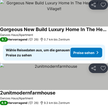
Teilen
Zu
Gorgeous New Build Luxury Home In The Heart of the Village!!
Preise sehen
Ganzes Haus/Apartment
9,7
Hervorragend
26
0.7 km bis Zentrum
Wähle Reisedaten aus, um die genauen
Preise sehen
Preise zu sehen
Teilen
Zu
2unitmodernfarmhouse
Preise sehen
Ganzes Haus/Apartment
8,9
Hervorragend
26
9.3 km bis Zentrum