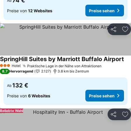
74 €
Ab
Preise von
12 Websites
Preise sehen
Teilen
Zu
SpringHill Suites by Marriott Buffalo Airport
Pre
Hotel
Praktische Lage in der Nähe von Attraktionen
Preise sehen
3 Sterne
8,7
Hervorragend
2.127
3.8 km bis Zentrum
132 €
Ab
Preise von
6 Websites
Preise sehen
Beliebte Wahl
Teilen
Zu