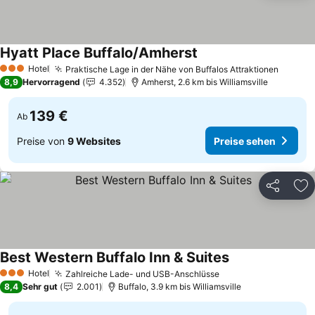
Hyatt Place Buffalo/Amherst
Preise sehen
Hotel
Praktische Lage in der Nähe von Buffalos Attraktionen
Preise
3 Sterne
8,9
Hervorragend
4.352
Amherst, 2.6 km bis Williamsville
139 €
Ab
Preise von
9 Websites
Preise sehen
Teilen
Zu
Best Western Buffalo Inn & Suites
Preise sehen
Hotel
Zahlreiche Lade- und USB-Anschlüsse
Preise sehen
3 Sterne
8,4
Sehr gut
2.001
Buffalo, 3.9 km bis Williamsville