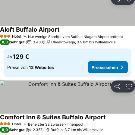
Teilen
Zu
Aloft Buffalo Airport
Preise sehen
Hotel
Nur wenige Schritte vom Buffalo Niagara Airport entfernt
Preis
3 Sterne
8,3
Sehr gut
3.480
Cheektowaga, 3.9 km bis Williamsville
129 €
Ab
Preise von
12 Websites
Preise sehen
Teilen
Zu
Comfort Inn & Suites Buffalo Airport
Preise sehen
Hotel
Beheizter Salzwasser-Innenpool
Preise sehen
3 Sterne
8,0
Sehr gut
2.357
Buffalo, 3.7 km bis Williamsville