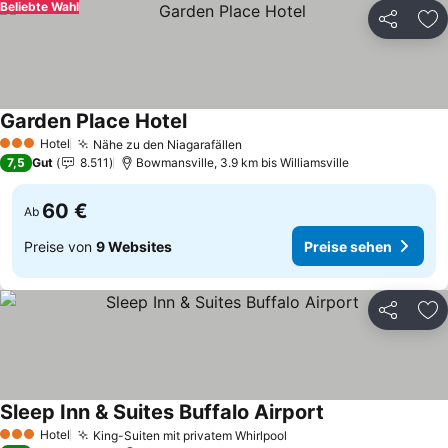
Beliebte Wahl
Teilen
Zu
Garden Place Hotel
Preise sehen
Hotel
Nähe zu den Niagarafällen
Preise sehen
3 Sterne
7,5
Gut
8.511
Bowmansville, 3.9 km bis Williamsville
60 €
Ab
Preise von
9 Websites
Preise sehen
Teilen
Zu
Sleep Inn & Suites Buffalo Airport
Preise sehen
Hotel
King-Suiten mit privatem Whirlpool
Preise sehen
3 Sterne