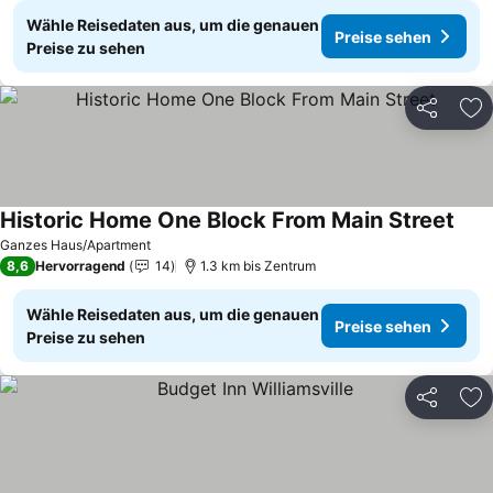
Wähle Reisedaten aus, um die genauen
Preise sehen
Preise zu sehen
Teilen
Zu
Historic Home One Block From Main Street
Prei
Ganzes Haus/Apartment
8,6
Hervorragend
14
1.3 km bis Zentrum
Wähle Reisedaten aus, um die genauen
Preise sehen
Preise zu sehen
Teilen
Zu