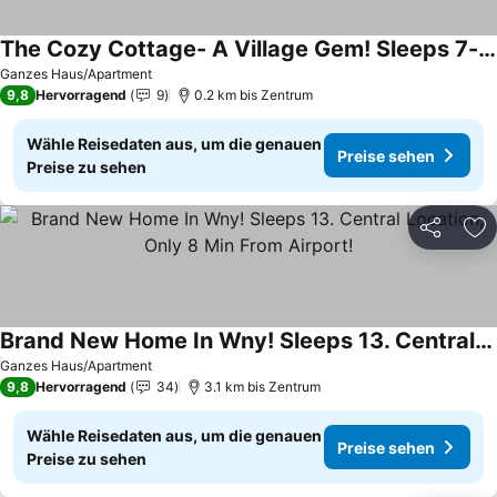
The Cozy Cottage- A Village Gem! Sleeps 7-central Location-walk To Shop & Eat!
Preise sehen
Ganzes Haus/Apartment
9,8
Hervorragend
9
0.2 km bis Zentrum
Wähle Reisedaten aus, um die genauen
Preise sehen
Preise zu sehen
Teilen
Zu
Brand New Home In Wny! Sleeps 13. Central Location, Only 8 Min From Airport!
Preise sehen
Ganzes Haus/Apartment
9,8
Hervorragend
34
3.1 km bis Zentrum
Wähle Reisedaten aus, um die genauen
Preise sehen
Preise zu sehen