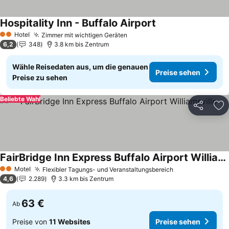
Hospitality Inn - Buffalo Airport
Preise sehen
Hotel
Zimmer mit wichtigen Geräten
Preise sehen
2 Sterne
6,2
348
3.8 km bis Zentrum
Wähle Reisedaten aus, um die genauen
Preise sehen
Preise zu sehen
Beliebte Wahl
Teilen
Zu
FairBridge Inn Express Buffalo Airport Williamsville
Preise sehen
Motel
Flexibler Tagungs- und Veranstaltungsbereich
Preise sehen
2 Sterne
4,6
2.289
3.3 km bis Zentrum
63 €
Ab
Preise von
11 Websites
Preise sehen