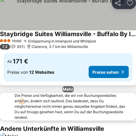
Teilen
Zu
Staybridge Suites Williamsville - Buffalo By Ihg
Preise sehen
Hotel
Entspannung in Innenpool und Whirlpool
Preise sehen
3 Sterne
7,2
931
Clarence, 3.7 km bis Williamsville
171 €
Ab
Preise von
12 Websites
Preise sehen
Mehr
Die Preise und Verfügbarkeit, die wir von Buchungswebsites
erhalten, ändern sich laufend. Das bedeutet, dass Du
möglicherweise nicht immer genau dasselbe Angebot findest, das
Du auf trivago gesehen hast, wenn Du auf der Buchungswebsite
landest.
Andere Unterkünfte in Williamsville