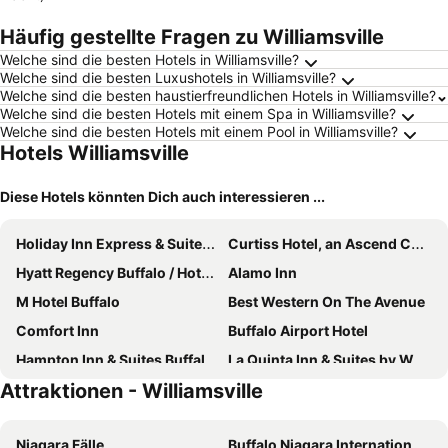
Häufig gestellte Fragen zu Williamsville
Welche sind die besten Hotels in Williamsville?
Welche sind die besten Luxushotels in Williamsville?
Welche sind die besten haustierfreundlichen Hotels in Williamsville?
Welche sind die besten Hotels mit einem Spa in Williamsville?
Welche sind die besten Hotels mit einem Pool in Williamsville?
Hotels Williamsville
Diese Hotels könnten Dich auch interessieren ...
Holiday Inn Express & Suites Buffalo Downtown - Medical Ctr By Ihg
Curtiss Hotel, an Ascend Collection Hotel
Hyatt Regency Buffalo / Hotel and Conference Center
Alamo Inn
M Hotel Buffalo
Best Western On The Avenue
Comfort Inn
Buffalo Airport Hotel
Hampton Inn & Suites Buffalo Airport
La Quinta Inn & Suites by Wyndham Buffalo Amherst
Attraktionen - Williamsville
Hilton Garden Inn Buffalo-Downtown
Extended Stay America Suites - Buffalo - Airport
The Edward Hotel
The Richardson Hotel
Niagara Fälle
Buffalo Niagara International Airport
Hotel at the Lafayette Trademark Collection by Wyndham
La Quinta Inn & Suites by Wyndham Lackawanna