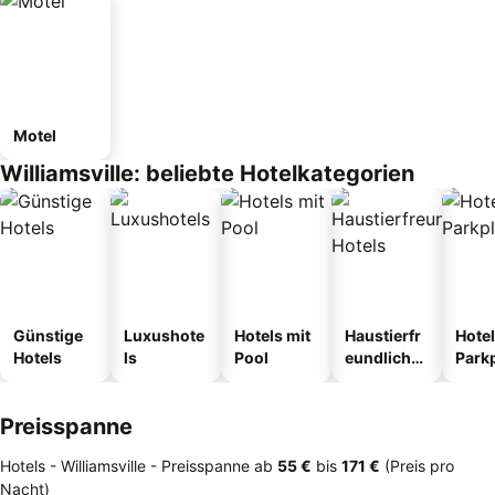
Motel
Williamsville: beliebte Hotelkategorien
Günstige
Luxushote
Hotels mit
Haustierfr
Hotel
Hotels
ls
Pool
eundliche
Park
Hotels
Preisspanne
Hotels - Williamsville -
Preisspanne
ab
‎55 €
bis
‎171 €
(Preis pro
Nacht)