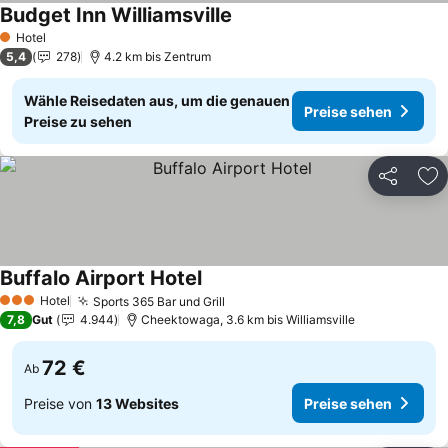
Budget Inn Williamsville
Preise sehen
Hotel
1 Sterne
5,4
278
4.2 km bis Zentrum
Wähle Reisedaten aus, um die genauen
Preise sehen
Preise zu sehen
Teilen
Zu
Buffalo Airport Hotel
Preise sehen
Hotel
Sports 365 Bar und Grill
Preise sehen
3 Sterne
7,8
Gut
4.944
Cheektowaga, 3.6 km bis Williamsville
72 €
Ab
Preise von
13 Websites
Preise sehen