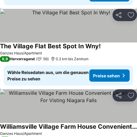
Teilen
Zu
The Village Flat Best Spot In Wny!
Preise sehen
Ganzes Haus/Apartment
9,9
Hervorragend
56
0.2 km bis Zentrum
Wähle Reisedaten aus, um die genauen
Preise sehen
Preise zu sehen
Teilen
Zu
Williamsville Village Farm House Convenient Location For Visting Niagara Falls
Preise sehen
Ganzes Haus/Apartment