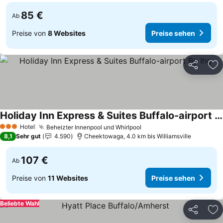
85 €
Ab
Preise von
8 Websites
Preise sehen
Teilen
Zu
Holiday Inn Express & Suites Buffalo-airport By Ihg
Preise sehen
Hotel
Beheizter Innenpool und Whirlpool
Preise sehen
3 Sterne
8,1
Sehr gut
4.590
Cheektowaga, 4.0 km bis Williamsville
107 €
Ab
Preise von
11 Websites
Preise sehen
Beliebte Wahl
Teilen
Zu