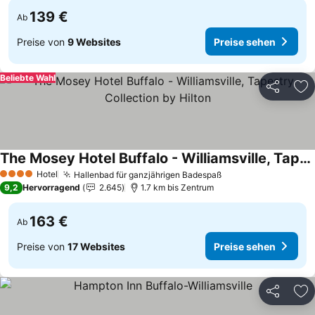
139 €
Ab
Preise von
9 Websites
Preise sehen
Beliebte Wahl
Teilen
Zu
The Mosey Hotel Buffalo - Williamsville, Tapestry Collection by Hilton
Preise sehen
Hotel
Hallenbad für ganzjährigen Badespaß
Preise sehen
4 Sterne
9,2
Hervorragend
2.645
1.7 km bis Zentrum
163 €
Ab
Preise von
17 Websites
Preise sehen
Teilen
Zu