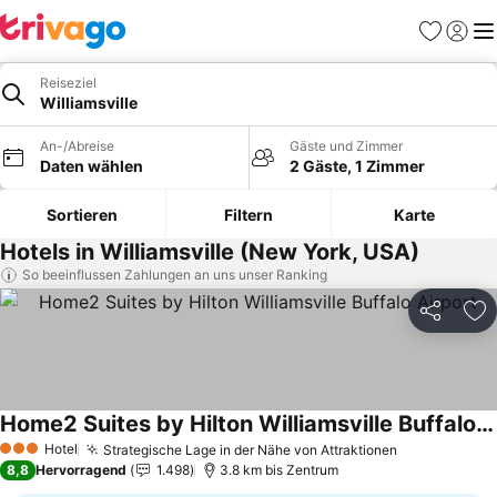
Favoriten
Einlog
Me
Reiseziel
Williamsville
An-/Abreise
Gäste und Zimmer
Daten wählen
2 Gäste, 1 Zimmer
Sortieren
Filtern
Karte
Hotels in Williamsville (New York, USA)
So beeinflussen Zahlungen an uns unser Ranking
Teilen
Zu
Home2 Suites by Hilton Williamsville Buffalo Airport
Preise sehen
Hotel
Strategische Lage in der Nähe von Attraktionen
Preise sehe
3 Sterne
8,8
Hervorragend
1.498
3.8 km bis Zentrum