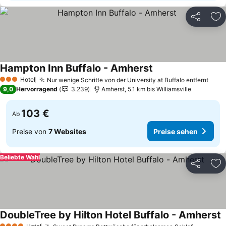
Teilen
Zu
Hampton Inn Buffalo - Amherst
Preise sehen
Hotel
Nur wenige Schritte von der University at Buffalo entfernt
Prei
3 Sterne
9,0
Hervorragend
3.239
Amherst, 5.1 km bis Williamsville
103 €
Ab
Preise von
7 Websites
Preise sehen
Beliebte Wahl
Teilen
Zu
DoubleTree by Hilton Hotel Buffalo - Amherst
P