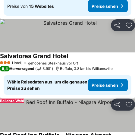
Preise von
15 Websites
Preise sehen
Teilen
Zu
Salvatores Grand Hotel
Preise sehen
Hotel
gehobenes Steakhaus vor Ort
Preise sehen
3 Sterne
9,4
Hervorragend
3.981
Buffalo, 3.8 km bis Williamsville
Wähle Reisedaten aus, um die genauen
Preise sehen
Preise zu sehen
Beliebte Wahl
Teilen
Zu