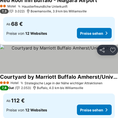
Red Roof Inn Buffalo - Niagara Airport
Preise seh
Motel
Haustierfreundliche Unterkunft
Preise sehen
2 Sterne
7,3
3.022
Bowmansville, 3.9 km bis Williamsville
68 €
Ab
Preise von
12 Websites
Preise sehen
Teilen
Zu
Courtyard by Marriott Buffalo Amherst/University
Preise sehen
Hotel
Strategische Lage in der Nähe wichtiger Attraktionen
Preise 
3 Sterne
7,8
Gut
2.053
Buffalo, 4.0 km bis Williamsville
112 €
Ab
Preise von
12 Websites
Preise sehen