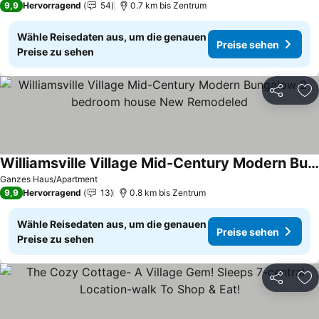
9,9
Hervorragend
54
0.7 km bis Zentrum
Wähle Reisedaten aus, um die genauen
Preise sehen
Preise zu sehen
Teilen
Zu
Williamsville Village Mid-Century Modern Bungalow 2-bedroom house New Remodeled
Preise sehen
Ganzes Haus/Apartment
9,9
Hervorragend
13
0.8 km bis Zentrum
Wähle Reisedaten aus, um die genauen
Preise sehen
Preise zu sehen
Teilen
Zu