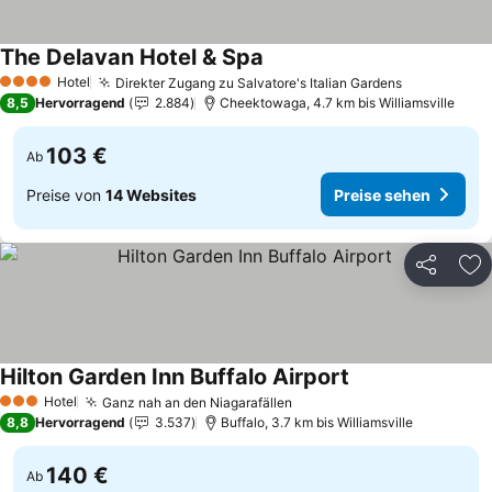
The Delavan Hotel & Spa
Preise sehen
Hotel
Direkter Zugang zu Salvatore's Italian Gardens
Preise seh
4 Sterne
8,5
Hervorragend
2.884
Cheektowaga, 4.7 km bis Williamsville
103 €
Ab
Preise von
14 Websites
Preise sehen
Teilen
Zu
Hilton Garden Inn Buffalo Airport
Preise sehen
Hotel
Ganz nah an den Niagarafällen
Preise sehen
3 Sterne
8,8
Hervorragend
3.537
Buffalo, 3.7 km bis Williamsville
140 €
Ab