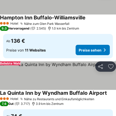
Hampton Inn Buffalo-Williamsville
Preise sehen
Hotel
Nähe zum Glen Park Wasserfall
Preise sehen
3 Sterne
9,0
Hervorragend
2.545
1.0 km bis Zentrum
136 €
Ab
Preise von
11 Websites
Preise sehen
Beliebte Wahl
Teilen
Zu
La Quinta Inn by Wyndham Buffalo Airport
Prei
Hotel
Nähe zu Restaurants und Einkaufsmöglichkeiten
Preise seh
3 Sterne
7,6
Gut
3.717
3.9 km bis Zentrum