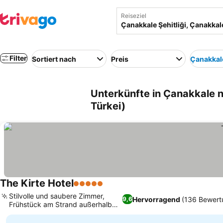
Reiseziel
Filter
Sortiert nach
Preis
Çanakkale
Unterkünfte in Çanakkale n
Türkei)
The Kirte Hotel
5 Sterne
Stilvolle und saubere Zimmer,
Hervorragend
(136 Bewert
9,6
Frühstück am Strand außerhalb
des Hotels