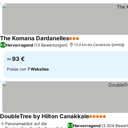
The Komana Dardanelles
3 Sterne
Hervorragend
(13 Bewertungen)
8,6
13.0 km bis Çanakkale Şehitliği
93 €
Ab
Preise von
7 Websites
DoubleTree by Hilton Canakkale
5 Sterne
Panoramablick auf die
Hervorragend
(3.304 Bewer
9,2