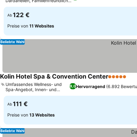
Dardanellen, Familienfreundliche
Lage am Meer
122 €
Ab
Preise von
11 Websites
Beliebte Wahl
Kolin Hotel Spa & Convention Center
5 Sterne
Umfassendes Wellness- und
Hervorragend
(6.892 Bewert
9,0
Spa-Angebot, Innen- und
Außenpools
111 €
Ab
Preise von
13 Websites
Beliebte Wahl