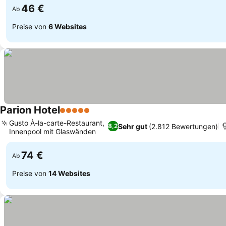
46 €
Ab
Preise von
6 Websites
Parion Hotel
5 Sterne
Gusto À-la-carte-Restaurant,
Sehr gut
(2.812 Bewertungen)
8,2
Innenpool mit Glaswänden
74 €
Ab
Preise von
14 Websites