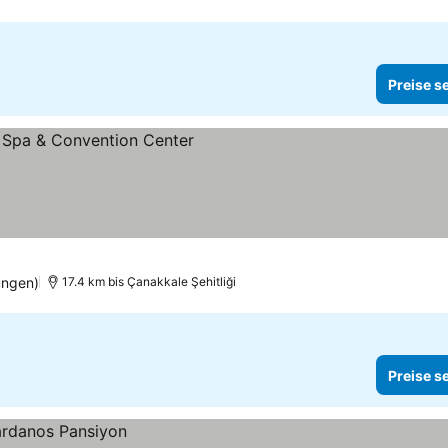
Preise s
ungen)
17.4 km bis Çanakkale Şehitliği
Preise s