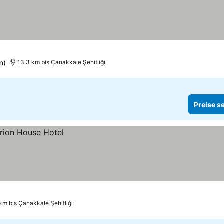
n)
13.3 km bis Çanakkale Şehitliği
Preise s
km bis Çanakkale Şehitliği