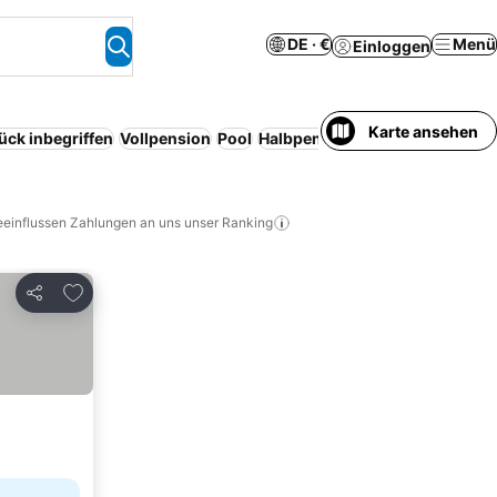
DE · €
Menü
Einloggen
Karte ansehen
ück inbegriffen
Vollpension
Pool
Halbpension
Resort
Serviced 
eeinflussen Zahlungen an uns unser Ranking
Zu Favoriten hinzufügen
Teilen