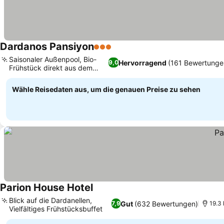
Dardanos Pansiyon
3 Sterne
Saisonaler Außenpool, Bio-
Hervorragend
(161 Bewertunge
9,0
Frühstück direkt aus dem
Garten
Wähle Reisedaten aus, um die genauen Preise zu sehen
Parion House Hotel
Blick auf die Dardanellen,
Gut
(632 Bewertungen)
7,9
19.3 
Vielfältiges Frühstücksbuffet