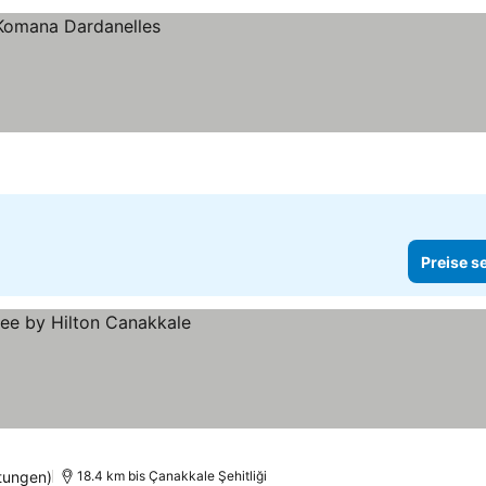
Preise s
tungen)
18.4 km bis Çanakkale Şehitliği