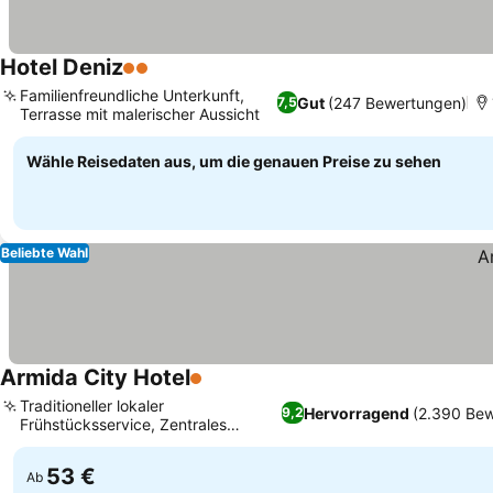
Hotel Deniz
2 Sterne
Familienfreundliche Unterkunft,
Gut
(247 Bewertungen)
7,5
Terrasse mit malerischer Aussicht
Wähle Reisedaten aus, um die genauen Preise zu sehen
Beliebte Wahl
Armida City Hotel
1 Sterne
Traditioneller lokaler
Hervorragend
(2.390 Be
9,2
Frühstücksservice, Zentrales
Boutique-Erlebnis in der Stadt
53 €
Ab