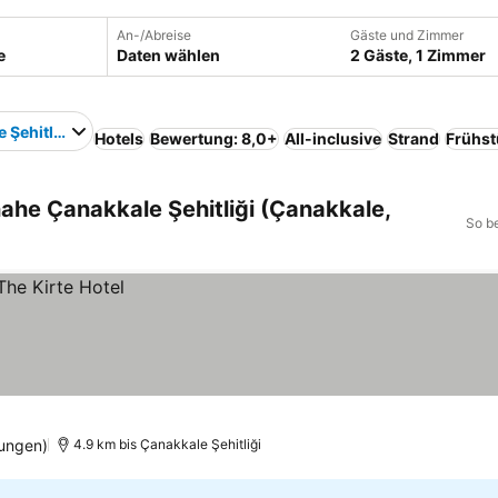
An-/Abreise
Gäste und Zimmer
Daten wählen
2 Gäste, 1 Zimmer
 Şehitliği
Hotels
Bewertung: 8,0+
All-inclusive
Strand
Frühst
ahe Çanakkale Şehitliği (Çanakkale,
So b
ungen)
4.9 km bis Çanakkale Şehitliği