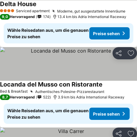
Delta House
Preise sehen
Serviced apartment
Moderne, gut ausgestattete Innenräume
Prei
4 Sterne
9,0
Hervorragend
174
13.4 km bis Adria International Raceway
Wähle Reisedaten aus, um die genauen
Preise sehen
Preise zu sehen
Teilen
Zu
Locanda del Musso con Ristorante
Preise sehen
Bed & Breakfast
Authentisches Polesine-Pizzarestaurant
Preise sehen
8,7
Hervorragend
522
3.9 km bis Adria International Raceway
Wähle Reisedaten aus, um die genauen
Preise sehen
Preise zu sehen
Teilen
Zu