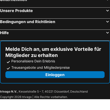
Lago di Tenno
Pustertal
Unsere Produkte
Verona Porta Nuova
Venezia-Mestre railway station
Torre Pedrera
Cisano
Bedingungen und Richtlinien
Porto Santa Margherita
Lignano Sabbiadoro
Hilfe
Gatteo a Mare
Lido
Ultental
Miramare
Melde Dich an, um exklusive Vorteile für
Markusplatz
Koper
Mitglieder zu erhalten
Seiser Alm
Flughafen Venedig-Tessera
Personalisiere Dein Erlebnis
Marina Centro
Lago di Caldonazzo
Treueangebote und Mitgliederpreise
Viserba
Internationaler Flughafen Bergamo
Einloggen
Adria International Raceway
Corbola
Cavarzere
Piazza Garibaldi
trivago N.V.
, Kesselstraße 5 – 7, 40221 Düsseldorf, Deutschland
Piazza Vittorio Emanuele II
Punta Gorzone
Copyright 2026 trivago | Alle Rechte vorbehalten.
Rosolina Mare
Rosolina Mare
Porto Levante
Centro Storico di Chioggia