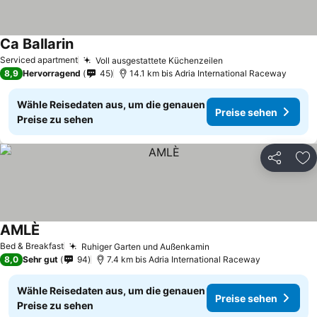
Ca Ballarin
Preise sehen
Serviced apartment
Voll ausgestattete Küchenzeilen
Preise sehen
8,9
Hervorragend
45
14.1 km bis Adria International Raceway
Wähle Reisedaten aus, um die genauen
Preise sehen
Preise zu sehen
Teilen
Zu
AMLÈ
Preise sehen
Bed & Breakfast
Ruhiger Garten und Außenkamin
Preise sehen
8,0
Sehr gut
94
7.4 km bis Adria International Raceway
Wähle Reisedaten aus, um die genauen
Preise sehen
Preise zu sehen