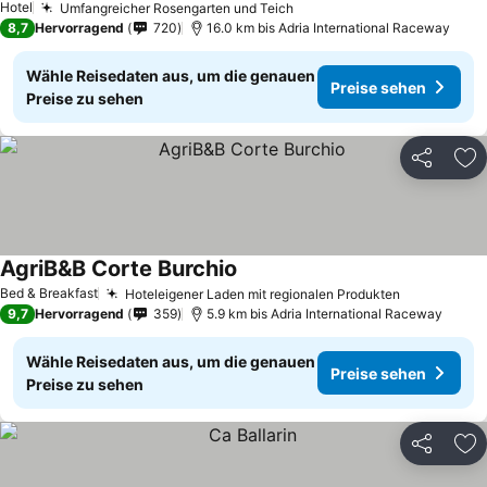
Hotel
Umfangreicher Rosengarten und Teich
Preise sehen
8,7
Hervorragend
720
16.0 km bis Adria International Raceway
Wähle Reisedaten aus, um die genauen
Preise sehen
Preise zu sehen
Teilen
Zu
AgriB&B Corte Burchio
Preise sehen
Bed & Breakfast
Hoteleigener Laden mit regionalen Produkten
Preise seh
9,7
Hervorragend
359
5.9 km bis Adria International Raceway
Wähle Reisedaten aus, um die genauen
Preise sehen
Preise zu sehen
Teilen
Zu