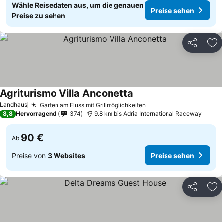
Wähle Reisedaten aus, um die genauen
Preise sehen
Preise zu sehen
Teilen
Zu
Agriturismo Villa Anconetta
Preise sehen
Landhaus
Garten am Fluss mit Grillmöglichkeiten
Preise sehen
8,8
Hervorragend
374
9.8 km bis Adria International Raceway
90 €
Ab
Preise von
3 Websites
Preise sehen
Teilen
Zu