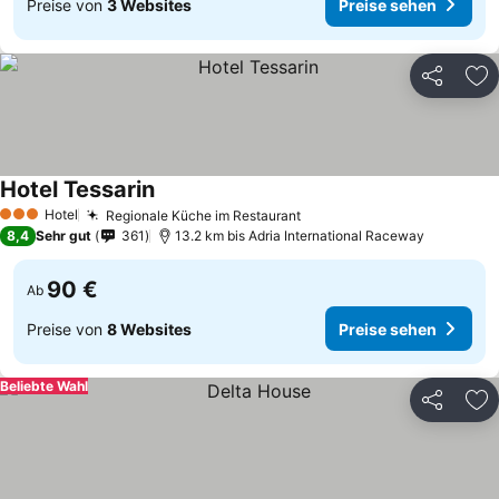
Preise von
3 Websites
Preise sehen
Teilen
Zu
Hotel Tessarin
Preise sehen
Hotel
Regionale Küche im Restaurant
Preise sehen
3 Sterne
8,4
Sehr gut
361
13.2 km bis Adria International Raceway
90 €
Ab
Preise von
8 Websites
Preise sehen
Beliebte Wahl
Teilen
Zu