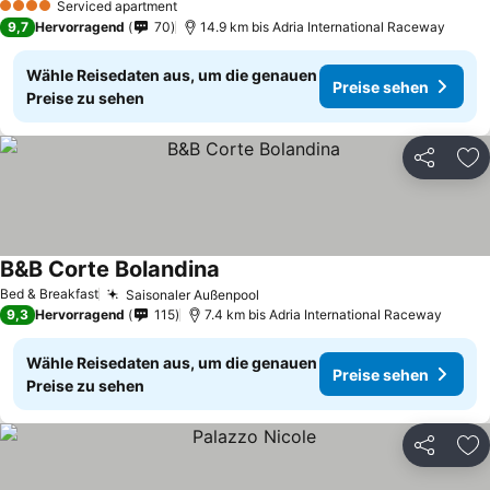
Serviced apartment
4 Sterne
9,7
Hervorragend
70
14.9 km bis Adria International Raceway
Wähle Reisedaten aus, um die genauen
Preise sehen
Preise zu sehen
Teilen
Zu
B&B Corte Bolandina
Preise sehen
Bed & Breakfast
Saisonaler Außenpool
Preise sehen
9,3
Hervorragend
115
7.4 km bis Adria International Raceway
Wähle Reisedaten aus, um die genauen
Preise sehen
Preise zu sehen
Teilen
Zu