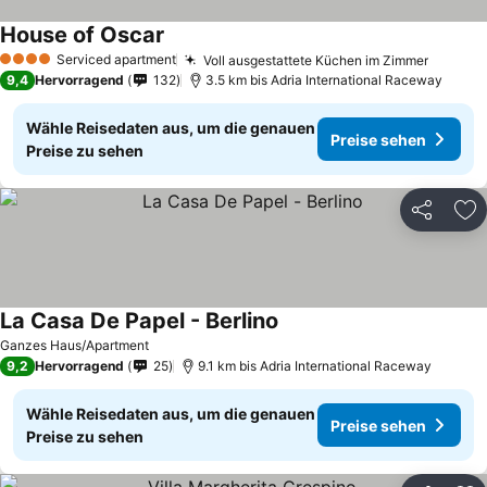
House of Oscar
Preise sehen
Serviced apartment
Voll ausgestattete Küchen im Zimmer
Preise
4 Sterne
9,4
Hervorragend
132
3.5 km bis Adria International Raceway
Wähle Reisedaten aus, um die genauen
Preise sehen
Preise zu sehen
Teilen
Zu
La Casa De Papel - Berlino
Preise sehen
Ganzes Haus/Apartment
9,2
Hervorragend
25
9.1 km bis Adria International Raceway
Wähle Reisedaten aus, um die genauen
Preise sehen
Preise zu sehen