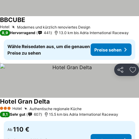
BBCUBE
Preise sehen
Hotel
Modernes und kürzlich renoviertes Design
Preise sehen
8,9
Hervorragend
441
13.0 km bis Adria International Raceway
Wähle Reisedaten aus, um die genauen
Preise sehen
Preise zu sehen
Teilen
Zu
Hotel Gran Delta
Preise sehen
Hotel
Authentische regionale Küche
Preise sehen
3 Sterne
8,1
Sehr gut
607
15.5 km bis Adria International Raceway
110 €
Ab