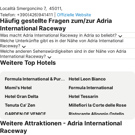
Località Smergoncino 7
,
45011
,
Telefon
:
+390(426)941411
|
Offizielle Website
Häufig gestellte Fragen zum/zur Adria
International Raceway
Was macht Adria International Raceway in Adria so beliebt?
Welche Unterkünfte gibt es in der Nähe von Adria International
Raceway?
Welche anderen Sehenswürdigkeiten sind in der Nähe von Adria
International Raceway?
Weitere Top Hotels
Formula International & Puravita SPA
Hotel Leon Bianco
Momi's Hotel
Formula International
Hotel Gran Delta
Hotel Tessarin
Tenuta Ca' Zen
Millefiori la Corte delle Rose
GARDEN OF VENICE
Ristorante Alloggio Ostello Amolara
Weitere Attraktionen - Adria International
Le camille ristorante pizzeria & locanda
Villa Carrer
Raceway
Delta Park
Albergo Minuetto