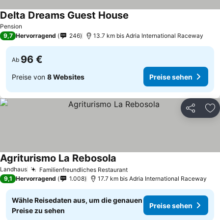
Delta Dreams Guest House
Preise sehen
Pension
9,7
Hervorragend
246
13.7 km bis Adria International Raceway
96 €
Ab
Preise von
8 Websites
Preise sehen
Teilen
Zu
Agriturismo La Rebosola
Preise sehen
Landhaus
Familienfreundliches Restaurant
Preise sehen
9,1
Hervorragend
1.008
17.7 km bis Adria International Raceway
Wähle Reisedaten aus, um die genauen
Preise sehen
Preise zu sehen