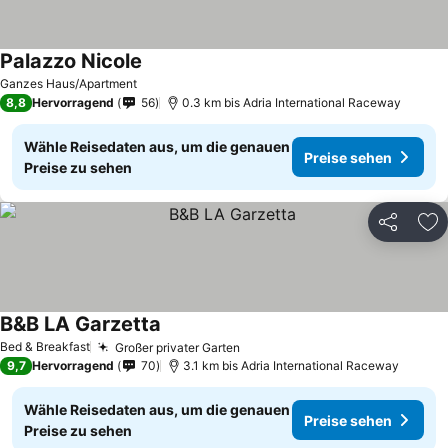
Palazzo Nicole
Preise sehen
Ganzes Haus/Apartment
8,8
Hervorragend
56
0.3 km bis Adria International Raceway
Wähle Reisedaten aus, um die genauen
Preise sehen
Preise zu sehen
Teilen
Zu
B&B LA Garzetta
Preise sehen
Bed & Breakfast
Großer privater Garten
Preise sehen
9,7
Hervorragend
70
3.1 km bis Adria International Raceway
Wähle Reisedaten aus, um die genauen
Preise sehen
Preise zu sehen