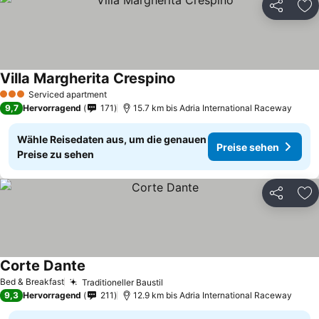
Teilen
Zu
Villa Margherita Crespino
Preise sehen
Serviced apartment
3 Sterne
9,7
Hervorragend
171
15.7 km bis Adria International Raceway
Wähle Reisedaten aus, um die genauen
Preise sehen
Preise zu sehen
Teilen
Zu
Corte Dante
Preise sehen
Bed & Breakfast
Traditioneller Baustil
Preise sehen
9,3
Hervorragend
211
12.9 km bis Adria International Raceway