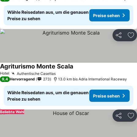
Wähle Reisedaten aus, um die genauen
Preise sehen
Preise zu sehen
Teilen
Zu
Agriturismo Monte Scala
Preise sehen
Hotel
Authentische Casettas
Preise sehen
9,4
Hervorragend
273
13.0 km bis Adria International Raceway
Wähle Reisedaten aus, um die genauen
Preise sehen
Preise zu sehen
Beliebte Wahl
Teilen
Zu