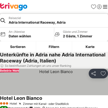
Favoriten
Einlog
Me
Reiseziel
Adria International Raceway, Adria
An-/Abreise
Gäste und Zimmer
Daten wählen
2 Gäste, 1 Zimmer
Sortieren
Filtern
Karte
Unterkünfte in Adria nahe Adria International
Raceway (Adria, Italien)
So beeinflussen Zahlungen an uns unser Ranking
Beliebte Wahl
Teilen
Zu
Hotel Leon Bianco
Preise sehen
Hotel
Zimmer mit Kanal- oder Stadtblick
Preise sehen
3 Sterne