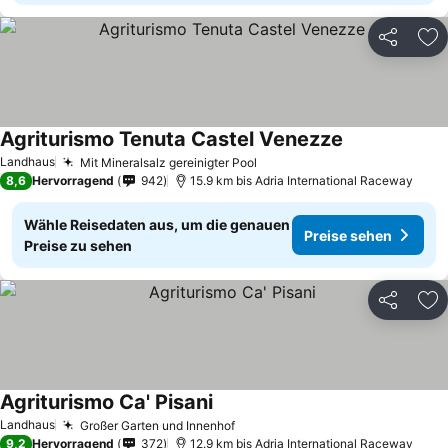
Teilen
Zu
Agriturismo Tenuta Castel Venezze
Preise sehen
Landhaus
Mit Mineralsalz gereinigter Pool
Preise sehen
8,6
Hervorragend
942
15.9 km bis Adria International Raceway
Wähle Reisedaten aus, um die genauen
Preise sehen
Preise zu sehen
Teilen
Zu
Agriturismo Ca' Pisani
Preise sehen
Landhaus
Großer Garten und Innenhof
Preise sehen
9,2
Hervorragend
372
12.9 km bis Adria International Raceway