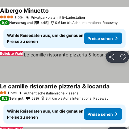
Albergo Minuetto
Preise sehen
Hotel
Privatparkplatz mit E-Ladestation
Preise sehen
4 Sterne
9,0
Hervorragend
445
0.6 km bis Adria International Raceway
Wähle Reisedaten aus, um die genauen
Preise sehen
Preise zu sehen
Beliebte Wahl
Teilen
Zu
Le camille ristorante pizzeria & locanda
Preise s
Hotel
Authentische italienische Pizzeria
Preise sehen
2 Sterne
8,3
Sehr gut
539
3.4 km bis Adria International Raceway
Wähle Reisedaten aus, um die genauen
Preise sehen
Preise zu sehen