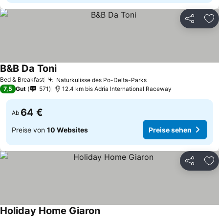
Teilen
Zu
B&B Da Toni
Preise sehen
Bed & Breakfast
Naturkulisse des Po-Delta-Parks
Preise sehen
7,5
Gut
571
12.4 km bis Adria International Raceway
64 €
Ab
Preise von
10 Websites
Preise sehen
Teilen
Zu
Holiday Home Giaron
Preise sehen