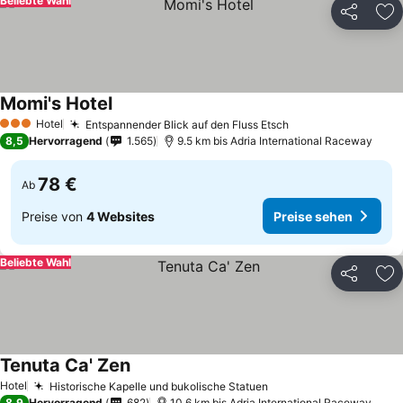
Beliebte Wahl
Teilen
Zu
Momi's Hotel
Preise sehen
Hotel
Entspannender Blick auf den Fluss Etsch
Preise sehen
3 Sterne
8,5
Hervorragend
1.565
9.5 km bis Adria International Raceway
78 €
Ab
Preise von
4 Websites
Preise sehen
Beliebte Wahl
Teilen
Zu
Tenuta Ca' Zen
Preise sehen
Hotel
Historische Kapelle und bukolische Statuen
Preise sehen
8,9
Hervorragend
682
10.6 km bis Adria International Raceway