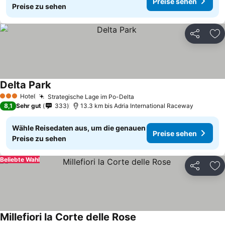
Preise sehen
Preise zu sehen
Teilen
Zu
Delta Park
Preise sehen
Hotel
Strategische Lage im Po-Delta
Preise sehen
3 Sterne
8,1
Sehr gut
333
13.3 km bis Adria International Raceway
Wähle Reisedaten aus, um die genauen
Preise sehen
Preise zu sehen
Beliebte Wahl
Teilen
Zu
Millefiori la Corte delle Rose
Preise sehen