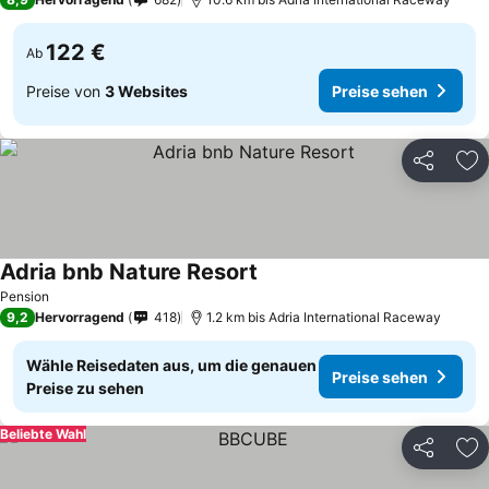
122 €
Ab
Preise von
3 Websites
Preise sehen
Teilen
Zu
Adria bnb Nature Resort
Preise sehen
Pension
9,2
Hervorragend
418
1.2 km bis Adria International Raceway
Wähle Reisedaten aus, um die genauen
Preise sehen
Preise zu sehen
Beliebte Wahl
Teilen
Zu