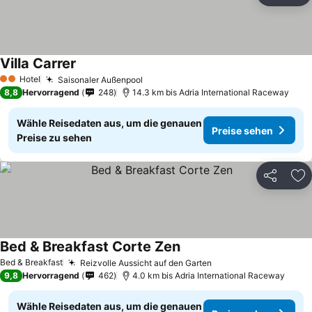
Villa Carrer
Preise sehen
Hotel
Saisonaler Außenpool
Preise sehen
2 Sterne
8,8
Hervorragend
248
14.3 km bis Adria International Raceway
Wähle Reisedaten aus, um die genauen
Preise sehen
Preise zu sehen
Teilen
Zu
Bed & Breakfast Corte Zen
Preise sehen
Bed & Breakfast
Reizvolle Aussicht auf den Garten
Preise sehen
9,8
Hervorragend
462
4.0 km bis Adria International Raceway
Wähle Reisedaten aus, um die genauen