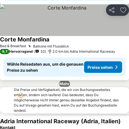
Teilen
Zu
Corte Monfardina
Preise sehen
Bed & Breakfast
Balkone mit Flussblick
Preise sehen
9,7
Hervorragend
52
2.0 km bis Adria International Raceway
Wähle Reisedaten aus, um die genauen
Preise sehen
Preise zu sehen
Mehr
Die Preise und Verfügbarkeit, die wir von Buchungswebsites
erhalten, ändern sich laufend. Das bedeutet, dass Du
möglicherweise nicht immer genau dasselbe Angebot findest, das
Du auf trivago gesehen hast, wenn Du auf der Buchungswebsite
landest.
Adria International Raceway (Adria, Italien)
Kontakt