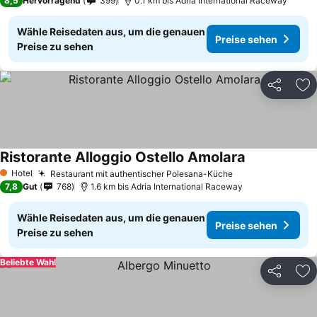
8,5
Hervorragend
399
0.1 km bis Adria International Raceway
Wähle Reisedaten aus, um die genauen
Preise sehen
Preise zu sehen
Teilen
Zu
Ristorante Alloggio Ostello Amolara
Preise sehen
Hotel
Restaurant mit authentischer Polesana-Küche
Preise sehen
1 Sterne
7,8
Gut
768
1.6 km bis Adria International Raceway
Wähle Reisedaten aus, um die genauen
Preise sehen
Preise zu sehen
Beliebte Wahl
Teilen
Zu