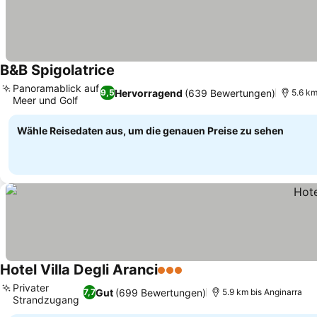
B&B Spigolatrice
Preise sehen
Panoramablick auf
Hervorragend
(639 Bewertungen)
9,5
5.6 km
Meer und Golf
Preise sehen
Wähle Reisedaten aus, um die genauen Preise zu sehen
Hotel Villa Degli Aranci
3 Sterne
Preise sehen
Privater
Gut
(699 Bewertungen)
7,7
5.9 km bis Anginarra
Strandzugang
Preise sehen