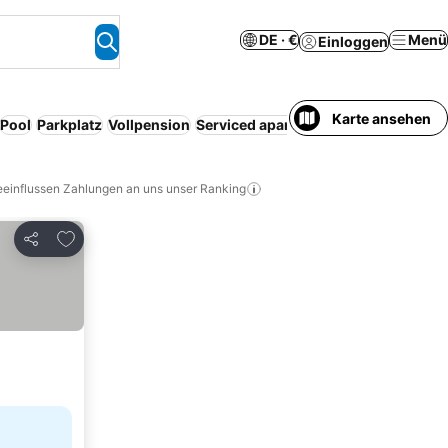
DE · €
Menü
Einloggen
Karte ansehen
Pool
Parkplatz
Vollpension
Serviced apartment
Resort
eeinflussen Zahlungen an uns unser Ranking
Zu Favoriten hinzufügen
Teilen