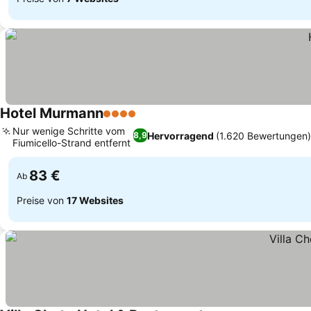
Hotel Murmann
4 Sterne
Preise sehen
Nur wenige Schritte vom
Hervorragend
(1.620 Bewertungen
8,9
Fiumicello-Strand entfernt
Preise sehen
83 €
Ab
Preise von
17 Websites