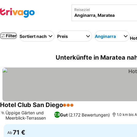
Reiseziel
Filter
Sortiert nach
Preis
Anginarra
Hot
Unterkünfte in Maratea nah
Hotel Club San Diego
3 Sterne
Preise sehen
Üppige Gärten und
Gut
(2.172 Bewertungen)
7,9
1.0 km bis 
Meerblick-Terrassen
Preise sehen
71 €
Ab