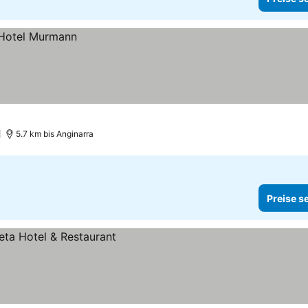
)
5.7 km bis Anginarra
Preise s