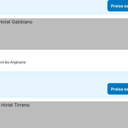
Preise s
 km bis Anginarra
Preise s