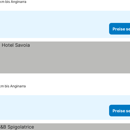
 km bis Anginarra
Preise s
km bis Anginarra
Preise s