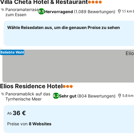
Villa Cheta Hotel & Restaurant
4 Sterne
Preise sehen
Panoramaterrasse
Hervorragend
(1.089 Bewertungen)
9,5
1.1 km 
zum Essen
Preise sehen
Wähle Reisedaten aus, um die genauen Preise zu sehen
Beliebte Wahl
Elios Residence Hotel
3 Sterne
Preise sehen
Panoramablick auf das
Sehr gut
(804 Bewertungen)
8,2
5.8 km
Tyrrhenische Meer
Preise sehen
36 €
Ab
Preise von
8 Websites