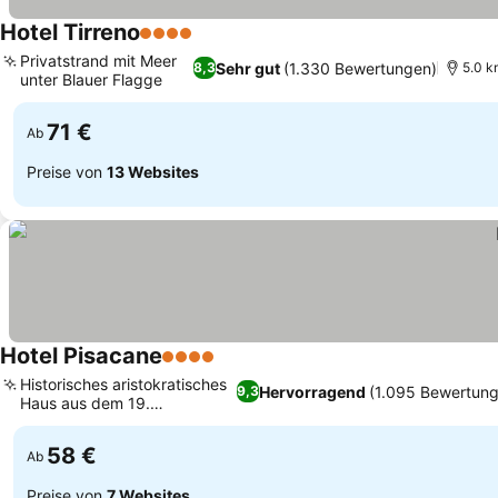
Hotel Tirreno
4 Sterne
Preise sehen
Privatstrand mit Meer
Sehr gut
(1.330 Bewertungen)
8,3
5.0 k
unter Blauer Flagge
Preise sehen
71 €
Ab
Preise von
13 Websites
Hotel Pisacane
4 Sterne
Preise sehen
Historisches aristokratisches
Hervorragend
(1.095 Bewertun
9,3
Haus aus dem 19.
Preise sehen
Jahrhundert
58 €
Ab
Preise von
7 Websites