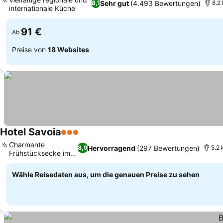
Sehr gut
(4.493 Bewertungen)
8,1
8.2
internationale Küche
Preise sehen
91 €
Ab
Preise von
18 Websites
Hotel Savoia
3 Sterne
Preise sehen
Charmante
Hervorragend
(297 Bewertungen)
8,9
5.2 
Frühstücksecke im
Preise sehen
Garten
Wähle Reisedaten aus, um die genauen Preise zu sehen