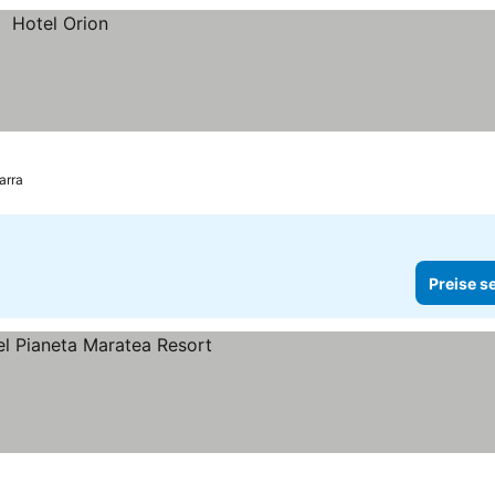
arra
Preise s
e sehen