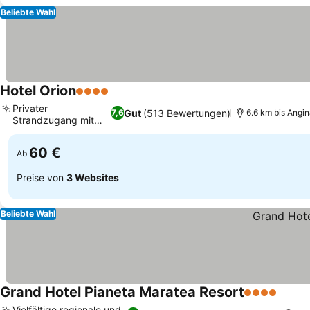
Beliebte Wahl
Hotel Orion
4 Sterne
Preise sehen
Privater
Gut
(513 Bewertungen)
7,6
6.6 km bis Angin
Strandzugang mit
Preise sehen
Service
60 €
Ab
Preise von
3 Websites
Beliebte Wahl
Grand Hotel Pianeta Maratea Resort
4 Sterne
Preis
Vielfältige regionale und