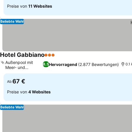
Preise von
11 Websites
Beliebte Wahl
Hotel Gabbiano
3 Sterne
Preise sehen
Außenpool mit
Hervorragend
(2.877 Bewertungen)
8,5
0.1
Meer- und
Preise sehen
Bergblick
67 €
Ab
Preise von
4 Websites
Beliebte Wahl