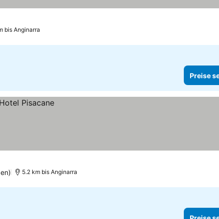
m bis Anginarra
Preise s
gen)
5.2 km bis Anginarra
Preise s