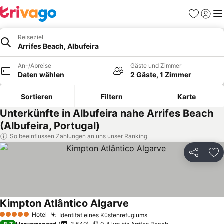
Favoriten
Einlog
Me
Reiseziel
Arrifes Beach, Albufeira
An-/Abreise
Gäste und Zimmer
Daten wählen
2 Gäste, 1 Zimmer
Sortieren
Filtern
Karte
Unterkünfte in Albufeira nahe Arrifes Beach
(Albufeira, Portugal)
So beeinflussen Zahlungen an uns unser Ranking
Teilen
Zu
Kimpton Atlântico Algarve
Hotel
Identität eines Küstenrefugiums
5 Sterne