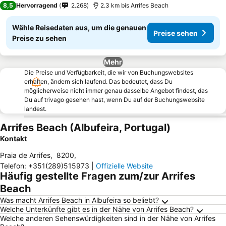
8,5
Hervorragend
2.268
2.3 km bis Arrifes Beach
Wähle Reisedaten aus, um die genauen
Preise sehen
Preise zu sehen
Mehr
Die Preise und Verfügbarkeit, die wir von Buchungswebsites
erhalten, ändern sich laufend. Das bedeutet, dass Du
möglicherweise nicht immer genau dasselbe Angebot findest, das
Du auf trivago gesehen hast, wenn Du auf der Buchungswebsite
landest.
Arrifes Beach (Albufeira, Portugal)
Kontakt
Praia de Arrifes
,
8200
,
Telefon
:
+351(289)515973
|
Offizielle Website
Häufig gestellte Fragen zum/zur Arrifes
Beach
Was macht Arrifes Beach in Albufeira so beliebt?
Welche Unterkünfte gibt es in der Nähe von Arrifes Beach?
Welche anderen Sehenswürdigkeiten sind in der Nähe von Arrifes