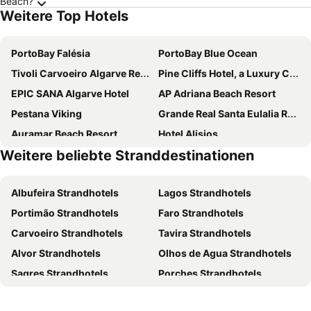
Beach?
Weitere Top Hotels
PortoBay Falésia
PortoBay Blue Ocean
Tivoli Carvoeiro Algarve Resort
Pine Cliffs Hotel, a Luxury Collection Resort, Algarve
EPIC SANA Algarve Hotel
AP Adriana Beach Resort
Pestana Viking
Grande Real Santa Eulalia Resort & Hotel Spa
Auramar Beach Resort
Hotel Alisios
Weitere beliebte Stranddestinationen
Monica Isabel Beach Club
Kimpton Atlântico Algarve
Algarve Marriott Salgados Golf Resort & Spa
Pestana Palm Gardens
Albufeira Strandhotels
Lagos Strandhotels
The Patio Suite Hotel
Riu Palace Algarve
Portimão Strandhotels
Faro Strandhotels
The Westin Salgados Beach Resort
Wine&Books by the Sea Algarve
Carvoeiro Strandhotels
Tavira Strandhotels
Dom Jose Beach Hotel
Falésia Hotel - Adults Only
Alvor Strandhotels
Olhos de Agua Strandhotels
NAU Sao Rafael Suites - All Inclusive
Vale d'El Rei Hotel & Villas
Sagres Strandhotels
Porches Strandhotels
Colina dos Mouros
Ukino Palmeiras Village Family Resort - All Inclusive
Olhão Strandhotels
Quarteira Strandhotels
Hotel Sol e Mar
Hotel Baia Grande