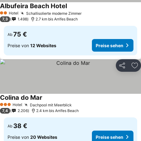
Albufeira Beach Hotel
Hotel
Schallisolierte moderne Zimmer
2 Sterne
7,3
1.498
2.7 km bis Arrifes Beach
75 €
Ab
Preise von
12 Websites
Preise sehen
Teilen
Zu
Colina do Mar
Hotel
Dachpool mit Meerblick
3 Sterne
7,4
2.206
2.4 km bis Arrifes Beach
38 €
Ab
Preise von
20 Websites
Preise sehen