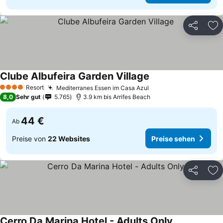
Teilen
Zu
Clube Albufeira Garden Village
Resort
Mediterranes Essen im Casa Azul
4 Sterne
8,0
Sehr gut
5.765
3.9 km bis Arrifes Beach
44 €
Ab
Preise von
22 Websites
Preise sehen
Teilen
Zu
Cerro Da Marina Hotel - Adults Only