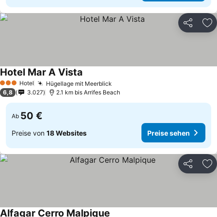
Teilen
Zu
Hotel Mar A Vista
Hotel
Hügellage mit Meerblick
3 Sterne
6,8
3.027
2.1 km bis Arrifes Beach
50 €
Ab
Preise von
18 Websites
Preise sehen
Teilen
Zu
Alfagar Cerro Malpique