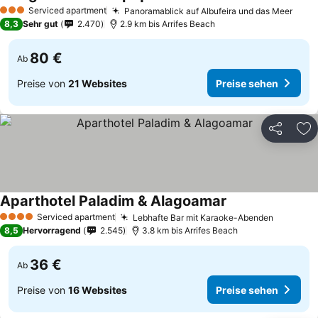
Serviced apartment
Panoramablick auf Albufeira und das Meer
3 Sterne
8,3
Sehr gut
2.470
2.9 km bis Arrifes Beach
80 €
Ab
Preise von
21 Websites
Preise sehen
Teilen
Zu
Aparthotel Paladim & Alagoamar
Serviced apartment
Lebhafte Bar mit Karaoke-Abenden
4 Sterne
8,5
Hervorragend
2.545
3.8 km bis Arrifes Beach
36 €
Ab
Preise von
16 Websites
Preise sehen