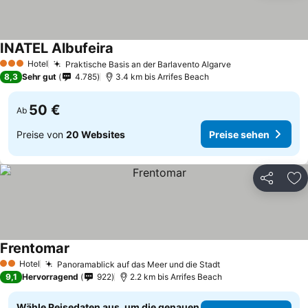
INATEL Albufeira
Hotel
Praktische Basis an der Barlavento Algarve
3 Sterne
8,3
Sehr gut
4.785
3.4 km bis Arrifes Beach
50 €
Ab
Preise von
20 Websites
Preise sehen
Teilen
Zu
Frentomar
Hotel
Panoramablick auf das Meer und die Stadt
2 Sterne
9,1
Hervorragend
922
2.2 km bis Arrifes Beach
Wähle Reisedaten aus, um die genauen