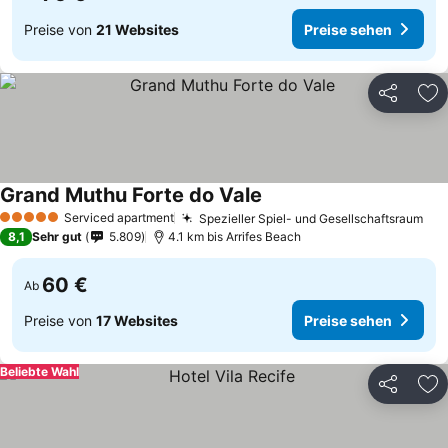
Preise von
21 Websites
Preise sehen
Teilen
Zu
Grand Muthu Forte do Vale
Serviced apartment
Spezieller Spiel- und Gesellschaftsraum
5 Sterne
8,1
Sehr gut
5.809
4.1 km bis Arrifes Beach
60 €
Ab
Preise von
17 Websites
Preise sehen
Beliebte Wahl
Teilen
Zu