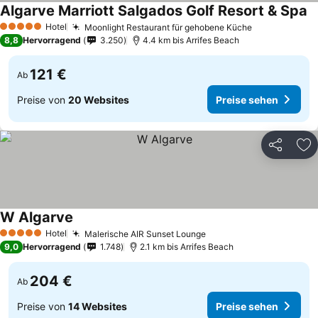
Algarve Marriott Salgados Golf Resort & Spa
Hotel
Moonlight Restaurant für gehobene Küche
5 Sterne
8,8
Hervorragend
3.250
4.4 km bis Arrifes Beach
121 €
Ab
Preise von
20 Websites
Preise sehen
Teilen
Zu
W Algarve
Hotel
Malerische AIR Sunset Lounge
5 Sterne
9,0
Hervorragend
1.748
2.1 km bis Arrifes Beach
204 €
Ab
Preise von
14 Websites
Preise sehen