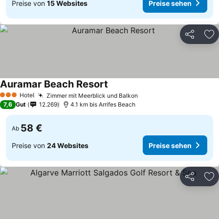
Preise von
15 Websites
Preise sehen
Teilen
Zu
Auramar Beach Resort
Hotel
Zimmer mit Meerblick und Balkon
3 Sterne
7,6
Gut
12.269
4.1 km bis Arrifes Beach
58 €
Ab
Preise von
24 Websites
Preise sehen
Teilen
Zu