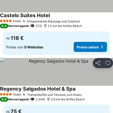
Castelo Suites Hotel
Hotel
Entspannende Massage und Solarium
4 Sterne
9,3
Hervorragend
272
2.0 km bis Arrifes Beach
118 €
Ab
Preise von
9 Websites
Preise sehen
Teilen
Zu
Regency Salgados Hotel & Spa
Hotel
Themenbuffet und Terrasse zum Essen
4 Sterne
9,0
Hervorragend
2.346
3.6 km bis Arrifes Beach
75 €
Ab