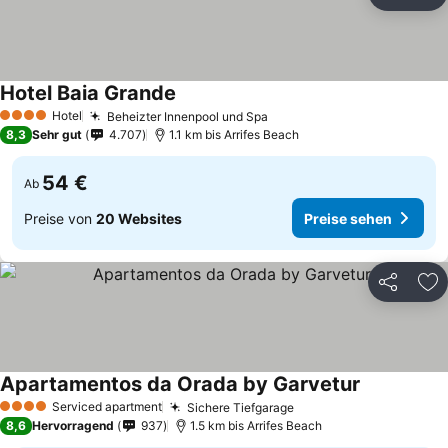
Teilen
Zu
Hotel Baia Grande
Hotel
Beheizter Innenpool und Spa
4 Sterne
8,3
Sehr gut
4.707
1.1 km bis Arrifes Beach
54 €
Ab
Preise von
20 Websites
Preise sehen
Teilen
Zu
Apartamentos da Orada by Garvetur
Serviced apartment
Sichere Tiefgarage
4 Sterne
8,6
Hervorragend
937
1.5 km bis Arrifes Beach