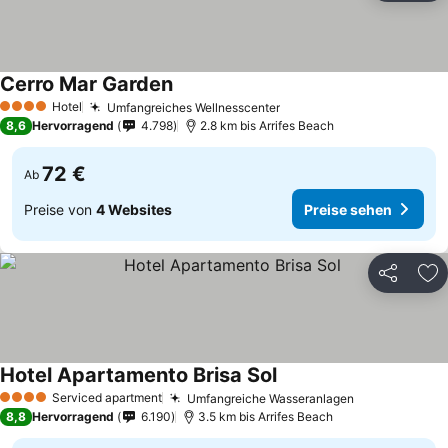
Cerro Mar Garden
Hotel
Umfangreiches Wellnesscenter
4 Sterne
8,6
Hervorragend
4.798
2.8 km bis Arrifes Beach
72 €
Ab
Preise von
4 Websites
Preise sehen
Teilen
Zu
Hotel Apartamento Brisa Sol
Serviced apartment
Umfangreiche Wasseranlagen
4 Sterne
8,8
Hervorragend
6.190
3.5 km bis Arrifes Beach