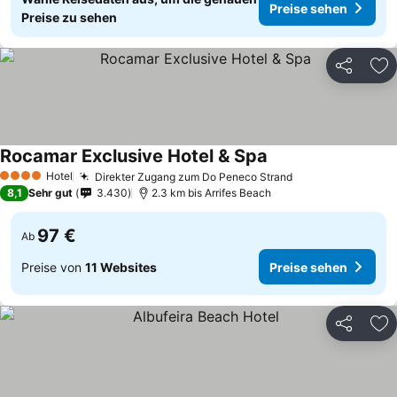
Preise sehen
Preise zu sehen
Teilen
Zu
Rocamar Exclusive Hotel & Spa
Hotel
Direkter Zugang zum Do Peneco Strand
4 Sterne
8,1
Sehr gut
3.430
2.3 km bis Arrifes Beach
97 €
Ab
Preise von
11 Websites
Preise sehen
Teilen
Zu