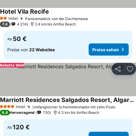
Hotel Vila Recife
Hotel
Panoramablick von der Dachterrasse
2 Sterne
7,4
4.274
2.4 km bis Arrifes Beach
50 €
Ab
Preise von
22 Websites
Preise sehen
Beliebte Wahl
Teilen
Zu
Marriott Residences Salgados Resort, Algarve
Hotel
Umfangreicher Schwimmkomplex mit zehn Pools
4 Sterne
8,8
Hervorragend
730
4.3 km bis Arrifes Beach
120 €
Ab