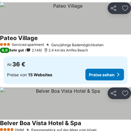
Teilen
Zu
Pateo Village
Serviced apartment
Ganzjährige Bademöglichkeiten
3 Sterne
8,0
Sehr gut
2.146
2.4 km bis Arrifes Beach
36 €
Ab
Preise von
15 Websites
Preise sehen
Teilen
Zu
Belver Boa Vista Hotel & Spa
Hotel
Panoramablick auf das Meer vom Hügel