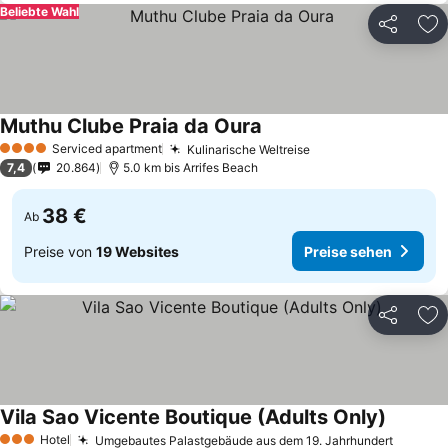
Beliebte Wahl
Teilen
Zu
Muthu Clube Praia da Oura
Serviced apartment
Kulinarische Weltreise
4 Sterne
7,4
20.864
5.0 km bis Arrifes Beach
38 €
Ab
Preise von
19 Websites
Preise sehen
Teilen
Zu
Vila Sao Vicente Boutique (Adults Only)
Hotel
Umgebautes Palastgebäude aus dem 19. Jahrhundert
3 Sterne