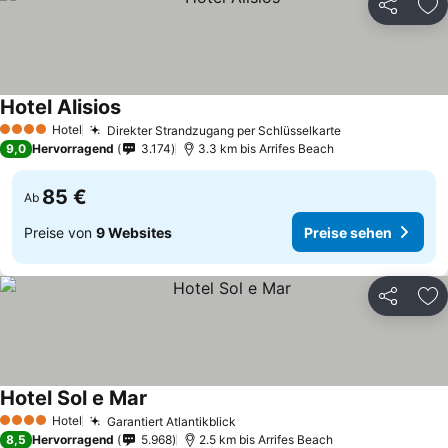
Teilen
Zu
Hotel Alisios
Hotel
Direkter Strandzugang per Schlüsselkarte
4 Sterne
9,0
Hervorragend
3.174
3.3 km bis Arrifes Beach
85 €
Ab
Preise von
9 Websites
Preise sehen
Teilen
Zu
Hotel Sol e Mar
Hotel
Garantiert Atlantikblick
4 Sterne
8,5
Hervorragend
5.968
2.5 km bis Arrifes Beach