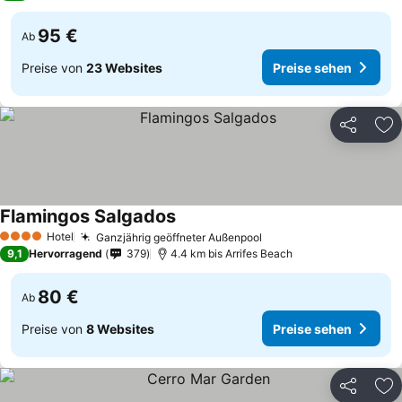
95 €
Ab
Preise von
23 Websites
Preise sehen
Teilen
Zu
Flamingos Salgados
Hotel
Ganzjährig geöffneter Außenpool
4 Sterne
9,1
Hervorragend
379
4.4 km bis Arrifes Beach
80 €
Ab
Preise von
8 Websites
Preise sehen
Teilen
Zu