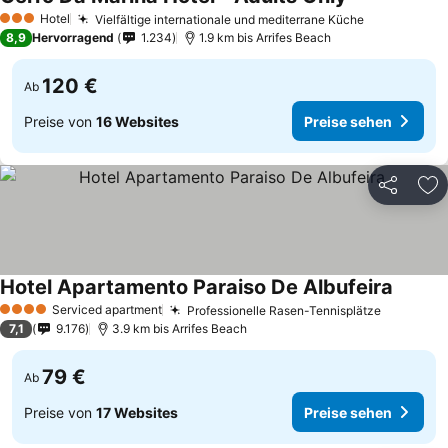
Hotel
Vielfältige internationale und mediterrane Küche
3 Sterne
8,9
Hervorragend
1.234
1.9 km bis Arrifes Beach
120 €
Ab
Preise von
16 Websites
Preise sehen
Teilen
Zu
Hotel Apartamento Paraiso De Albufeira
Serviced apartment
Professionelle Rasen-Tennisplätze
4 Sterne
7,1
9.176
3.9 km bis Arrifes Beach
79 €
Ab
Preise von
17 Websites
Preise sehen