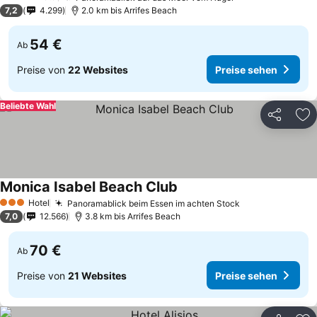
4 Sterne
7,2
4.299
2.0 km bis Arrifes Beach
54 €
Ab
Preise von
22 Websites
Preise sehen
Beliebte Wahl
Teilen
Zu
Monica Isabel Beach Club
Hotel
Panoramablick beim Essen im achten Stock
3 Sterne
7,0
12.566
3.8 km bis Arrifes Beach
70 €
Ab
Preise von
21 Websites
Preise sehen