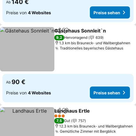
140 €
Ab
Preise von
4 Websites
Preise sehen
Gästehaus Sonnleit`n
Teilen
Zu Favoriten hinzufügen
Prei
9,2
Hervorragend
639
1.3 km bis Brauneck- und Wallbergbahnen
Traditionelles bayerisches Gästehaus
Preis
90 €
Ab
Preise von
4 Websites
Preise sehen
Landhaus Ertle
Teilen
Zu Favoriten hinzufügen
Preise sehe
3 Sterne
7,5
Gut
757
12.3 km bis Brauneck- und Wallbergbahnen
Gemütliche Zimmer mit Bergblick
Preise s