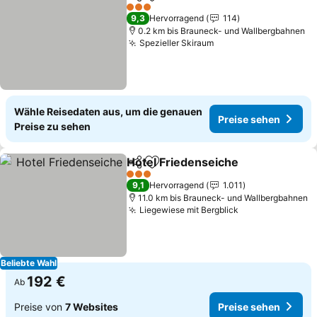
Teilen
Zu Favoriten hinzufügen
Preise sehen
3 Sterne
9,3
Hervorragend
114
0.2 km bis Brauneck- und Wallbergbahnen
Spezieller Skiraum
Preise sehen
Wähle Reisedaten aus, um die genauen
Preise sehen
Preise zu sehen
Hotel Friedenseiche
Teilen
Zu Favoriten hinzufügen
Preise
3 Sterne
9,1
Hervorragend
1.011
11.0 km bis Brauneck- und Wallbergbahnen
Liegewiese mit Bergblick
Preise sehen
Beliebte Wahl
192 €
Ab
Preise von
7 Websites
Preise sehen