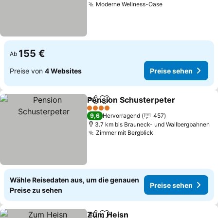
Moderne Wellness-Oase
Preise sehen
155 €
Ab
Preise von
4 Websites
Preise sehen
Pension Schusterpeter
Teilen
Zu Favoriten hinzufügen
Pre
4 Sterne
9,6
Hervorragend
457
3.7 km bis Brauneck- und Wallbergbahnen
Zimmer mit Bergblick
Preise sehen
Wähle Reisedaten aus, um die genauen
Preise sehen
Preise zu sehen
Zum Heisn