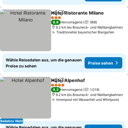
Hotel Ristorante Milano
Teilen
Zu Favoriten hinzufügen
Pr
3 Sterne
8,6
Hervorragend
968
9.2 km bis Brauneck- und Wallbergbahnen
Traditioneller bayerischer Biergarten
Preise
Wähle Reisedaten aus, um die genauen
Preise sehen
Preise zu sehen
Hotel Alpenhof
Teilen
Zu Favoriten hinzufügen
Preise sehe
4 Sterne
9,3
Hervorragend
1.019
9.2 km bis Brauneck- und Wallbergbahnen
Innenpool mit Wasserfall und Whirlpools
Prei
Beliebte Wahl
Wähle Reisedaten aus, um die genauen