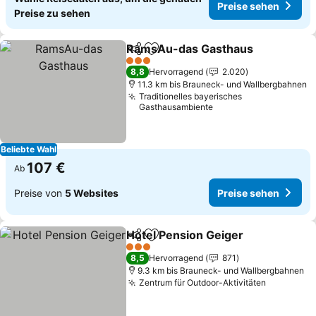
Preise sehen
Preise zu sehen
RamsAu-das Gasthaus
Teilen
Zu Favoriten hinzufügen
Pre
3 Sterne
8,8
Hervorragend
2.020
11.3 km bis Brauneck- und Wallbergbahnen
Traditionelles bayerisches
Gasthausambiente
Beliebte Wahl
107 €
Ab
Preise von
5 Websites
Preise sehen
Hotel Pension Geiger
Teilen
Zu Favoriten hinzufügen
Preis
3 Sterne
8,5
Hervorragend
871
9.3 km bis Brauneck- und Wallbergbahnen
Zentrum für Outdoor-Aktivitäten
Preise se