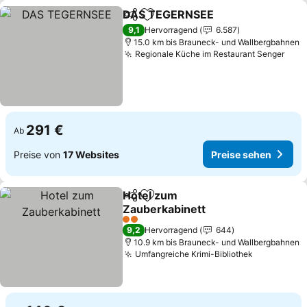
DAS TEGERNSEE
Teilen
Zu Favoriten hinzufügen
Preise se
9,1
Hervorragend
6.587
15.0 km bis Brauneck- und Wallbergbahnen
Regionale Küche im Restaurant Senger
Prei
291 €
Ab
Preise von
17 Websites
Preise sehen
Hotel zum
Teilen
Zu Favoriten hinzufügen
Zauberkabinett
Preise sehen
2 Sterne
9,2
Hervorragend
644
10.9 km bis Brauneck- und Wallbergbahnen
Umfangreiche Krimi-Bibliothek
Preise seh