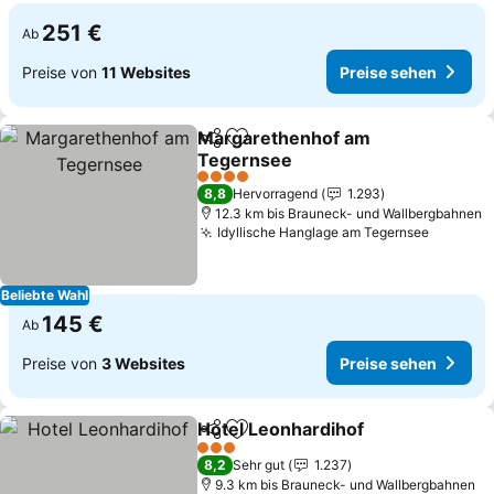
251 €
Ab
Preise von
11 Websites
Preise sehen
Margarethenhof am
Teilen
Zu Favoriten hinzufügen
Tegernsee
Preise sehen
4 Sterne
8,8
Hervorragend
1.293
12.3 km bis Brauneck- und Wallbergbahnen
Idyllische Hanglage am Tegernsee
Preise 
Beliebte Wahl
145 €
Ab
Preise von
3 Websites
Preise sehen
Hotel Leonhardihof
Teilen
Zu Favoriten hinzufügen
Preise
3 Sterne
8,2
Sehr gut
1.237
9.3 km bis Brauneck- und Wallbergbahnen