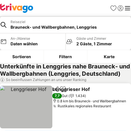
Favoriten
Einlog
Me
Reiseziel
Brauneck- und Wallbergbahnen, Lenggries
An-/Abreise
Gäste und Zimmer
Daten wählen
2 Gäste, 1 Zimmer
Sortieren
Filtern
Karte
Unterkünfte in Lenggries nahe Brauneck- und
Wallbergbahnen (Lenggries, Deutschland)
So beeinflussen Zahlungen an uns unser Ranking
Lenggrieser Hof
Teilen
Zu Favoriten hinzufügen
Preise se
7,7
Gut
1.434
0.8 km bis Brauneck- und Wallbergbahnen
Rustikales regionales Restaurant
Preise s