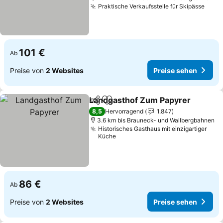
Praktische Verkaufsstelle für Skipässe
Prei
101 €
Ab
Preise von
2 Websites
Preise sehen
Landgasthof Zum Papyrer
Teilen
Zu Favoriten hinzufügen
8,5
Hervorragend
1.847
3.6 km bis Brauneck- und Wallbergbahnen
Historisches Gasthaus mit einzigartiger
Küche
86 €
Ab
Preise von
2 Websites
Preise sehen