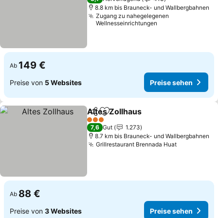
8.8 km bis Brauneck- und Wallbergbahnen
Zugang zu nahegelegenen
Wellnesseinrichtungen
149 €
Ab
Preise von
5 Websites
Preise sehen
Altes Zollhaus
Teilen
Zu Favoriten hinzufügen
Preise sehe
3 Sterne
7,6
Gut
1.273
8.7 km bis Brauneck- und Wallbergbahnen
Grillrestaurant Brennada Huat
Preise seh
88 €
Ab
Preise von
3 Websites
Preise sehen