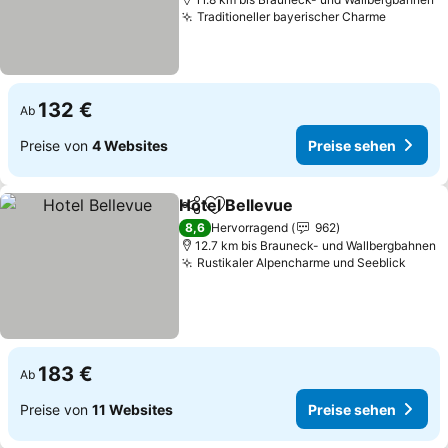
Traditioneller bayerischer Charme
Preise 
132 €
Ab
Preise von
4 Websites
Preise sehen
Hotel Bellevue
Teilen
Zu Favoriten hinzufügen
Preise sehe
8,6
Hervorragend
962
12.7 km bis Brauneck- und Wallbergbahnen
Rustikaler Alpencharme und Seeblick
Preis
183 €
Ab
Preise von
11 Websites
Preise sehen