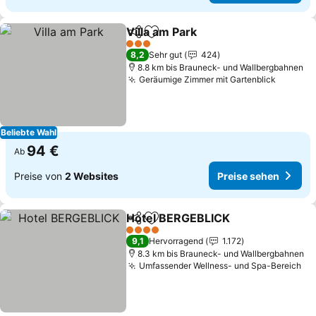
Villa am Park
Teilen
Zu Favoriten hinzufügen
Preise sehen
3 Sterne
8,2
Sehr gut
424
8.8 km bis Brauneck- und Wallbergbahnen
Geräumige Zimmer mit Gartenblick
Preise 
Beliebte Wahl
94 €
Ab
Preise von
2 Websites
Preise sehen
Hotel BERGEBLICK
Teilen
Zu Favoriten hinzufügen
Preise 
4 Sterne
9,1
Hervorragend
1.172
8.3 km bis Brauneck- und Wallbergbahnen
Umfassender Wellness- und Spa-Bereich
Pr