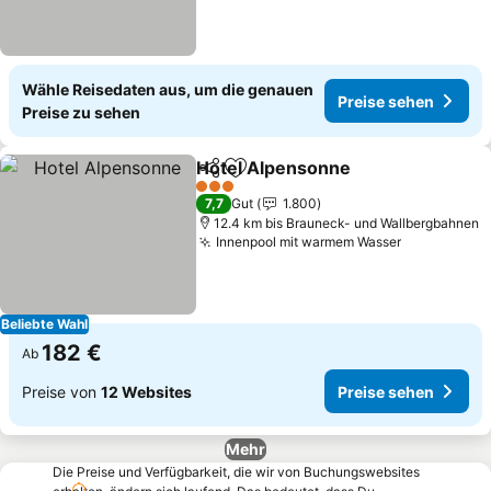
Wähle Reisedaten aus, um die genauen
Preise sehen
Preise zu sehen
Hotel Alpensonne
Teilen
Zu Favoriten hinzufügen
Preise s
3 Sterne
7,7
Gut
1.800
12.4 km bis Brauneck- und Wallbergbahnen
Innenpool mit warmem Wasser
Preise seh
Beliebte Wahl
182 €
Ab
Preise von
12 Websites
Preise sehen
Mehr
Die Preise und Verfügbarkeit, die wir von Buchungswebsites