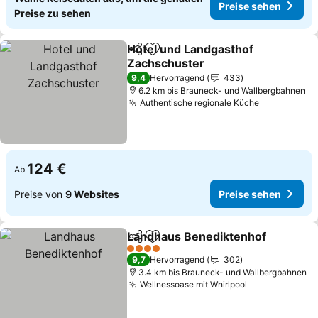
Preise sehen
Preise zu sehen
Hotel und Landgasthof
Teilen
Zu Favoriten hinzufügen
Zachschuster
Preise sehen
9,4
Hervorragend
433
6.2 km bis Brauneck- und Wallbergbahnen
Authentische regionale Küche
Preise seh
124 €
Ab
Preise von
9 Websites
Preise sehen
Landhaus Benediktenhof
Teilen
Zu Favoriten hinzufügen
P
4 Sterne
9,7
Hervorragend
302
3.4 km bis Brauneck- und Wallbergbahnen
Wellnessoase mit Whirlpool
Preise sehen