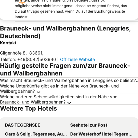
erhalten, ändern sich laufend. Das bedeutet, dass Du
möglicherweise nicht immer genau dasselbe Angebot findest, das
Du auf trivago gesehen hast, wenn Du auf der Buchungswebsite
landest.
Brauneck- und Wallbergbahnen (Lenggries,
Deutschland)
Kontakt
Gilgenhöfe 8
,
83661
,
Telefon
:
+49(8042)503940
|
Offizielle Website
Häufig gestellte Fragen zum/zur Brauneck-
und Wallbergbahnen
Was macht Brauneck- und Wallbergbahnen in Lenggries so beliebt?
Welche Unterkünfte gibt es in der Nähe von Brauneck- und
Wallbergbahnen?
Welche anderen Sehenswürdigkeiten sind in der Nähe von
Brauneck- und Wallbergbahnen?
Weitere Top Hotels
DAS TEGERNSEE
Seehotel zur Post
Caro & Selig, Tegernsee, Autograph Collection
Der Westerhof Hotel Tegernsee