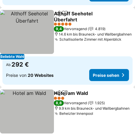
Althoff Seehotel
Teilen
Zu Favoriten hinzufügen
Überfahrt
Preise sehen
5 Sterne
9,4
Hervorragend
4.819
14.6 km bis Brauneck- und Wallbergbahnen
Schallisolierte Zimmer mit Alpenblick
Preis
Beliebte Wahl
292 €
Ab
Preise von
20 Websites
Preise sehen
Hotel am Wald
Teilen
Zu Favoriten hinzufügen
Preise sehe
3 Sterne
8,8
Hervorragend
1.925
9.9 km bis Brauneck- und Wallbergbahnen
Beheizter Innenpool
Preise sehen