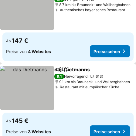
8.7 km bis Brauneck- und Wallbergbahnen
Authentisches bayerisches Restaurant
Prei
147 €
Ab
Preise von
4 Websites
Preise sehen
das Dietmanns
Teilen
Zu Favoriten hinzufügen
Preise sehe
9,1
Hervorragend
613
9.1 km bis Brauneck- und Wallbergbahnen
Restaurant mit europäischer Küche
Preise 
145 €
Ab
Preise von
3 Websites
Preise sehen