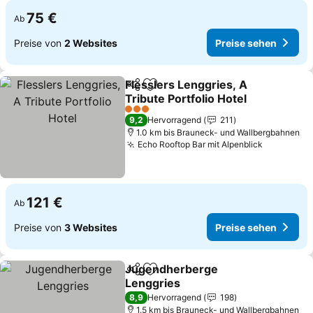
75 €
Ab
Preise von
2 Websites
Preise sehen
Flesslers Lenggries, A
Teilen
Zu Favoriten hinzufügen
Tribute Portfolio Hotel
Preise sehen
3 Sterne
9,2
Hervorragend
211
1.0 km bis Brauneck- und Wallbergbahnen
Echo Rooftop Bar mit Alpenblick
Preise se
121 €
Ab
Preise von
3 Websites
Preise sehen
Jugendherberge
Teilen
Zu Favoriten hinzufügen
Lenggries
Preise sehen
8,9
Hervorragend
198
1.5 km bis Brauneck- und Wallbergbahnen