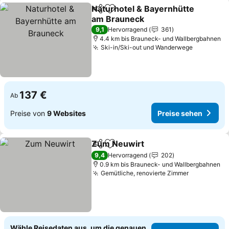
Naturhotel & Bayernhütte
Teilen
Zu Favoriten hinzufügen
am Brauneck
Preise sehen
9,1
Hervorragend
361
4.4 km bis Brauneck- und Wallbergbahnen
Ski-in/Ski-out und Wanderwege
Preise se
137 €
Ab
Preise von
9 Websites
Preise sehen
Zum Neuwirt
Teilen
Zu Favoriten hinzufügen
Preise sehen
9,4
Hervorragend
202
0.9 km bis Brauneck- und Wallbergbahnen
Gemütliche, renovierte Zimmer
Preise seh
Wähle Reisedaten aus, um die genauen