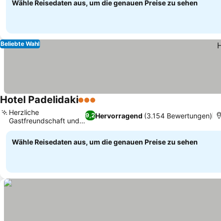
Wähle Reisedaten aus, um die genauen Preise zu sehen
Beliebte Wahl
Hotel Padelidaki
3 Sterne
Preise sehen
Herzliche
Hervorragend
(3.154 Bewertungen)
9,2
Gastfreundschaft und
Preise sehen
Atmosphäre
Wähle Reisedaten aus, um die genauen Preise zu sehen