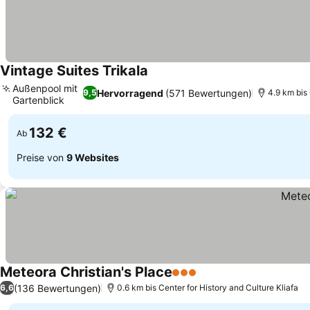
Vintage Suites Trikala
Preise sehen
Außenpool mit
Hervorragend
(571 Bewertungen)
9,5
4.9 km bis 
Gartenblick
Preise sehen
132 €
Ab
Preise von
9 Websites
Meteora Christian's Place
3 Sterne
Preise sehen
(136 Bewertungen)
6,6
0.6 km bis Center for History and Culture Kliafa