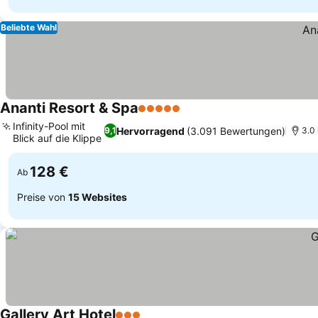
Beliebte Wahl
Ananti Resort & Spa
5 Sterne
Preise sehen
Infinity-Pool mit
Hervorragend
(3.091 Bewertungen)
9,1
3.0 
Blick auf die Klippe
Preise sehen
128 €
Ab
Preise von
15 Websites
Gallery Art Hotel