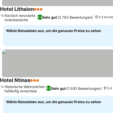
Hotel Lithaion
3 Sterne
Preise sehen
Kürzlich renovierte
Sehr gut
(2.763 Bewertungen)
8,3
0.4 km bis
Innenbereiche
Preise sehen
Wähle Reisedaten aus, um die genauen Preise zu sehen
Hotel Ntinas
3 Sterne
Preise sehen
Historische Wahrzeichen
Sehr gut
(1.593 Bewertungen)
8,0
0.4 
fußläufig erreichbar
Preise sehen
Wähle Reisedaten aus, um die genauen Preise zu sehen