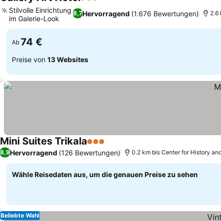
3 Sterne
Preise sehen
Stilvolle Einrichtung
Hervorragend
(1.676 Bewertungen)
8,7
2.6 
im Galerie-Look
Preise sehen
74 €
Ab
Preise von
13 Websites
Mini Suites Trikala
3 Sterne
Preise sehen
Hervorragend
(126 Bewertungen)
8,9
0.2 km bis Center for History and
Wähle Reisedaten aus, um die genauen Preise zu sehen
Beliebte Wahl