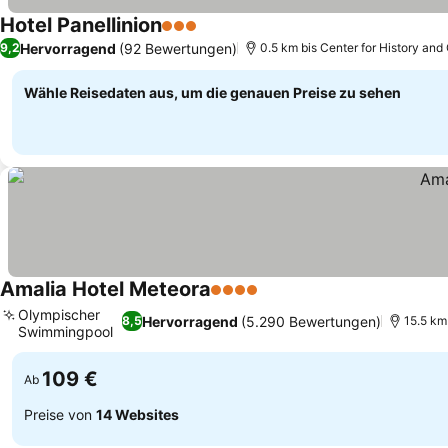
Hotel Panellinion
3 Sterne
Preise sehen
Hervorragend
(92 Bewertungen)
9,2
0.5 km bis Center for History and 
Wähle Reisedaten aus, um die genauen Preise zu sehen
Amalia Hotel Meteora
4 Sterne
Preise sehen
Olympischer
Hervorragend
(5.290 Bewertungen)
8,5
15.5 km 
Swimmingpool
Preise sehen
109 €
Ab
Preise von
14 Websites