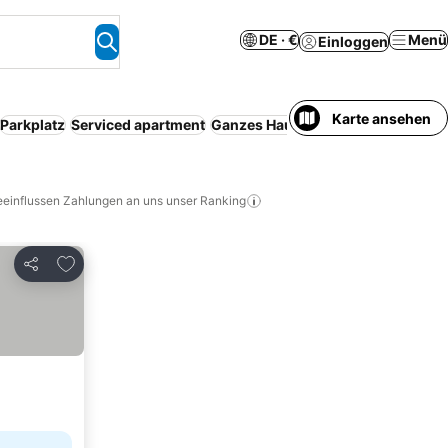
DE · €
Menü
Einloggen
Karte ansehen
Parkplatz
Serviced apartment
Ganzes Haus/Apartment
Kostenlo
eeinflussen Zahlungen an uns unser Ranking
Zu Favoriten hinzufügen
Teilen