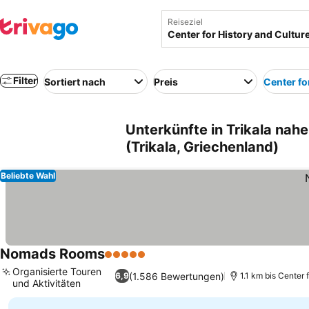
Reiseziel
Filter
Sortiert nach
Preis
Center fo
Unterkünfte in Trikala nahe
(Trikala, Griechenland)
Beliebte Wahl
Nomads Rooms
5 Sterne
Preise sehen
Organisierte Touren
(1.586 Bewertungen)
6,9
1.1 km bis Center 
und Aktivitäten
Preise sehen