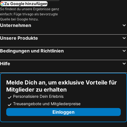
Novalja Strandhotels
Selce Strandhotels
Zu Google hinzufügen
Petrčane Strandhotels
Pag Strandhotels
So findest du unsere Ergebnisse ganz
einfach: Füge trivago als bevorzugte
Funtana Strandhotels
Punat Strandhotels
Quelle bei Google hinzu.
Unternehmen
Lopar Strandhotels
Starigrad Strandhotels
Veli Lošinj Strandhotels
Premantura Strandhotels
Unsere Produkte
Cres Strandhotels
Povljana Strandhotels
Senj Strandhotels
Omišalj Strandhotels
Bedingungen und Richtlinien
Marčana Strandhotels
Labin Strandhotels
Hilfe
Sukošan Strandhotels
Vir Strandhotels
Melde Dich an, um exklusive Vorteile für
Mitglieder zu erhalten
Personalisiere Dein Erlebnis
Treueangebote und Mitgliederpreise
Einloggen