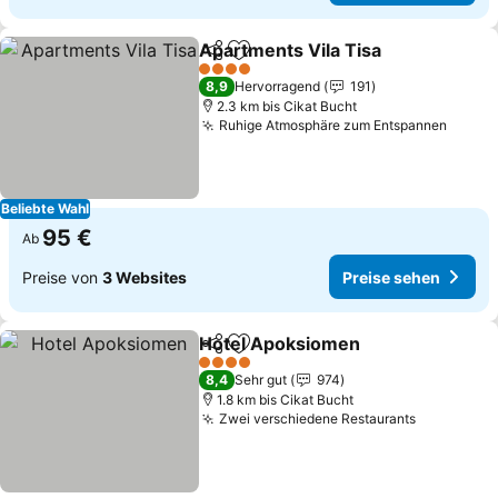
Apartments Vila Tisa
Teilen
Zu Favoriten hinzufügen
Preis
4 Sterne
8,9
Hervorragend
191
2.3 km bis Cikat Bucht
Ruhige Atmosphäre zum Entspannen
Preis
Beliebte Wahl
95 €
Ab
Preise von
3 Websites
Preise sehen
Hotel Apoksiomen
Teilen
Zu Favoriten hinzufügen
Preise 
4 Sterne
8,4
Sehr gut
974
1.8 km bis Cikat Bucht
Zwei verschiedene Restaurants
Preise se