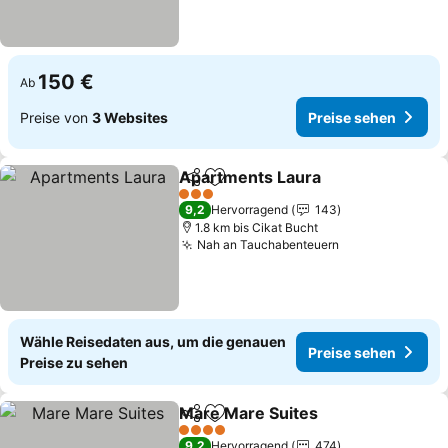
150 €
Ab
Preise von
3 Websites
Preise sehen
Apartments Laura
Teilen
Zu Favoriten hinzufügen
Preise s
3 Sterne
9,2
Hervorragend
143
1.8 km bis Cikat Bucht
Nah an Tauchabenteuern
Preise sehen
Wähle Reisedaten aus, um die genauen
Preise sehen
Preise zu sehen
Mare Mare Suites
Teilen
Zu Favoriten hinzufügen
Preise s
4 Sterne
9,2
Hervorragend
474