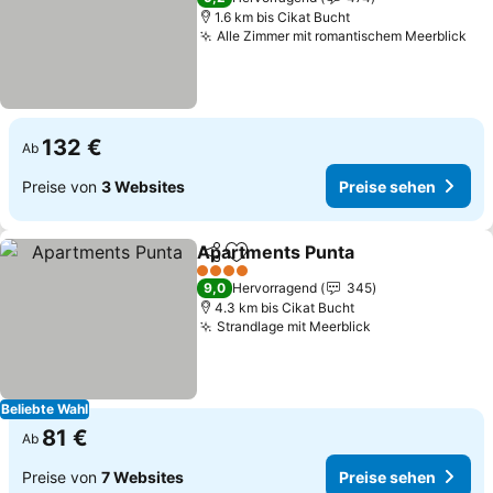
1.6 km bis Cikat Bucht
Alle Zimmer mit romantischem Meerblick
Pre
132 €
Ab
Preise von
3 Websites
Preise sehen
Apartments Punta
Teilen
Zu Favoriten hinzufügen
Preise 
4 Sterne
9,0
Hervorragend
345
4.3 km bis Cikat Bucht
Strandlage mit Meerblick
Preise sehen
Beliebte Wahl
81 €
Ab
Preise von
7 Websites
Preise sehen