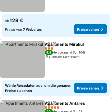
129 €
Ab
Preise von
7 Websites
Preise sehen
Apartments Mirakul
Teilen
Zu Favoriten hinzufügen
Preise
3 Sterne
8,8
Hervorragend
106
1.9 km bis Cikat Bucht
Wähle Reisedaten aus, um die genauen
Preise sehen
Preise zu sehen
Apartments Antares
Teilen
Zu Favoriten hinzufügen
Preis
5 Sterne
10
Hervorragend
23