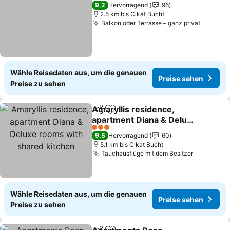
3 Sterne
9,2
Hervorragend
96
2.5 km bis Cikat Bucht
Balkon oder Terrasse – ganz privat
Preise 
Wähle Reisedaten aus, um die genauen
Preise sehen
Preise zu sehen
Amaryllis residence,
Teilen
Zu Favoriten hinzufügen
apartment Diana & Deluxe
rooms with shared
Preise sehen
3 Sterne
9,5
Hervorragend
60
kitchen
5.1 km bis Cikat Bucht
Tauchausflüge mit dem Besitzer
Preise se
Wähle Reisedaten aus, um die genauen
Preise sehen
Preise zu sehen