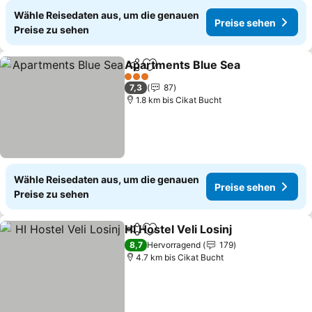
Wähle Reisedaten aus, um die genauen
Preise sehen
Preise zu sehen
Apartments Blue Sea
Teilen
Zu Favoriten hinzufügen
Preis
3 Sterne
7,3
87
1.8 km bis Cikat Bucht
Wähle Reisedaten aus, um die genauen
Preise sehen
Preise zu sehen
HI Hostel Veli Losinj
Teilen
Zu Favoriten hinzufügen
Preise
8,7
Hervorragend
179
4.7 km bis Cikat Bucht