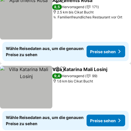
Apartments Rosa
Teilen
Zu Favoriten hinzufügen
Preise s
8,5
Hervorragend
171
2.5 km bis Cikat Bucht
Familienfreundliches Restaurant vor Ort
Pre
Wähle Reisedaten aus, um die genauen
Preise sehen
Preise zu sehen
Villa Katarina Mali Losinj
Teilen
Zu Favoriten hinzufügen
Pr
9,4
Hervorragend
99
1.6 km bis Cikat Bucht
Wähle Reisedaten aus, um die genauen
Preise sehen
Preise zu sehen