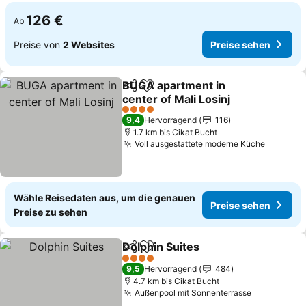
126 €
Ab
Preise von
2 Websites
Preise sehen
BUGA apartment in
Teilen
Zu Favoriten hinzufügen
center of Mali Losinj
Preise sehen
4 Sterne
9,4
Hervorragend
116
1.7 km bis Cikat Bucht
Voll ausgestattete moderne Küche
Preise 
Wähle Reisedaten aus, um die genauen
Preise sehen
Preise zu sehen
Dolphin Suites
Teilen
Zu Favoriten hinzufügen
Preise sehe
4 Sterne
9,5
Hervorragend
484
4.7 km bis Cikat Bucht
Außenpool mit Sonnenterrasse
Preise seh