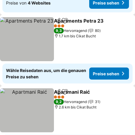
Preise von
4 Websites
Preise sehen
Apartments Petra 23
Teilen
Zu Favoriten hinzufügen
Preis
3 Sterne
9,3
Hervorragend
80
1.7 km bis Cikat Bucht
Wähle Reisedaten aus, um die genauen
Preise sehen
Preise zu sehen
Apartmani Raić
Teilen
Zu Favoriten hinzufügen
Preise seh
3 Sterne
9,2
Hervorragend
31
2.6 km bis Cikat Bucht