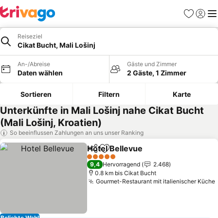
Favoriten
Einlog
Me
Reiseziel
Cikat Bucht, Mali Lošinj
An-/Abreise
Gäste und Zimmer
Daten wählen
2 Gäste, 1 Zimmer
Sortieren
Filtern
Karte
Unterkünfte in Mali Lošinj nahe Cikat Bucht
(Mali Lošinj, Kroatien)
So beeinflussen Zahlungen an uns unser Ranking
Hotel Bellevue
Teilen
Zu Favoriten hinzufügen
Preise sehe
5 Sterne
9,4
Hervorragend
2.468
0.8 km bis Cikat Bucht
Gourmet-Restaurant mit italienischer Küche
Beliebte Wahl