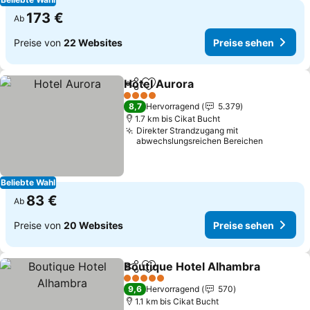
173 €
Ab
Preise von
22 Websites
Preise sehen
Hotel Aurora
Teilen
Zu Favoriten hinzufügen
Preise sehen
4 Sterne
8,7
Hervorragend
5.379
1.7 km bis Cikat Bucht
Direkter Strandzugang mit
abwechslungsreichen Bereichen
Beliebte Wahl
83 €
Ab
Preise von
20 Websites
Preise sehen
Boutique Hotel Alhambra
Teilen
Zu Favoriten hinzufügen
P
5 Sterne
9,6
Hervorragend
570
1.1 km bis Cikat Bucht