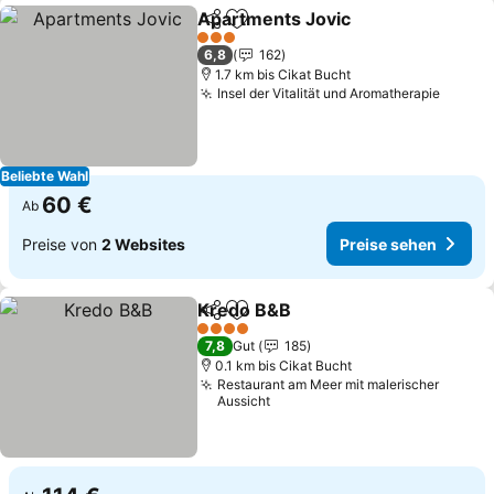
Apartments Jovic
Teilen
Zu Favoriten hinzufügen
Preise s
3 Sterne
6,8
162
1.7 km bis Cikat Bucht
Insel der Vitalität und Aromatherapie
Preise
Beliebte Wahl
60 €
Ab
Preise von
2 Websites
Preise sehen
Kredo B&B
Teilen
Zu Favoriten hinzufügen
Preise sehen
4 Sterne
7,8
Gut
185
0.1 km bis Cikat Bucht
Restaurant am Meer mit malerischer
Aussicht