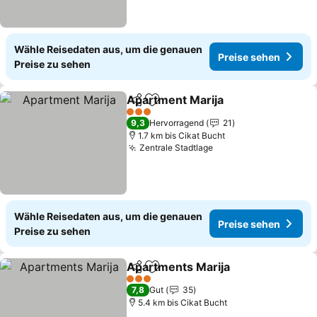
Wähle Reisedaten aus, um die genauen
Preise sehen
Preise zu sehen
Apartment Marija
Teilen
Zu Favoriten hinzufügen
Preise s
3 Sterne
9,3
Hervorragend
21
1.7 km bis Cikat Bucht
Zentrale Stadtlage
Preise sehen
Wähle Reisedaten aus, um die genauen
Preise sehen
Preise zu sehen
Apartments Marija
Teilen
Zu Favoriten hinzufügen
Preise 
3 Sterne
7,8
Gut
35
5.4 km bis Cikat Bucht