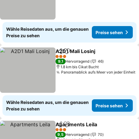
Wähle Reisedaten aus, um die genauen
Preise sehen
Preise zu sehen
A2D1 Mali Losinj
Teilen
Zu Favoriten hinzufügen
Preise se
3 Sterne
9,1
Hervorragend
46
1.8 km bis Cikat Bucht
Panoramablick aufs Meer von jeder Einheit
P
Wähle Reisedaten aus, um die genauen
Preise sehen
Preise zu sehen
Apartments Leila
Teilen
Zu Favoriten hinzufügen
Preise se
3 Sterne
9,5
Hervorragend
70