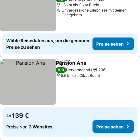
1.8 km bis Cikat Bucht
Unvergessliche Erlebnisse mit deinen
Gastgebern
Wähle Reisedaten aus, um die genauen
Preise sehen
Preise zu sehen
Pansion Ana
Teilen
Zu Favoriten hinzufügen
Preise sehen
9,0
Hervorragend
206
5.6 km bis Cikat Bucht
139 €
Ab
Preise von
3 Websites
Preise sehen