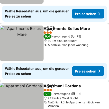
Wähle Reisedaten aus, um die genauen
Preise sehen
Preise zu sehen
Apartments Bellus Mare
Teilen
Zu Favoriten hinzufügen
P
3 Sterne
9,4
Hervorragend
75
1.9 km bis Cikat Bucht
Meerblick von jeder Wohnung
Preise seh
Wähle Reisedaten aus, um die genauen
Preise sehen
Preise zu sehen
Apartmani Gordana
Teilen
Zu Favoriten hinzufügen
Preise
3 Sterne
9,1
Hervorragend
37
2.2 km bis Cikat Bucht
Natürlich kühle Apartments mit dicken
Wänden