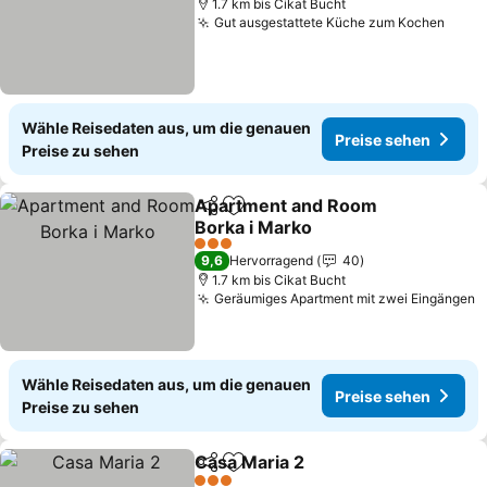
1.7 km bis Cikat Bucht
Gut ausgestattete Küche zum Kochen
Preis
Wähle Reisedaten aus, um die genauen
Preise sehen
Preise zu sehen
Apartment and Room
Teilen
Zu Favoriten hinzufügen
Borka i Marko
Preise sehen
3 Sterne
9,6
Hervorragend
40
1.7 km bis Cikat Bucht
Geräumiges Apartment mit zwei Eingängen
P
Wähle Reisedaten aus, um die genauen
Preise sehen
Preise zu sehen
Casa Maria 2
Teilen
Zu Favoriten hinzufügen
Preise sehen