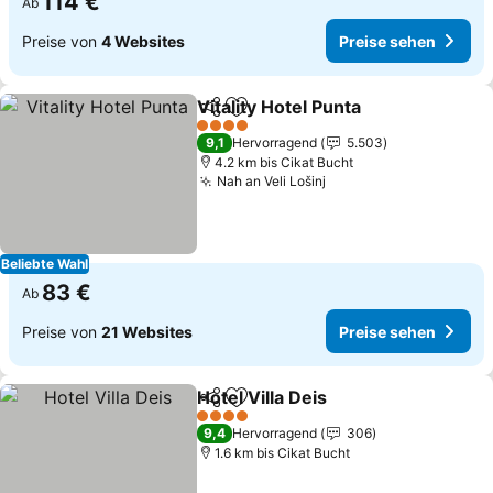
114 €
Ab
Preise von
4 Websites
Preise sehen
Vitality Hotel Punta
Teilen
Zu Favoriten hinzufügen
Preise 
4 Sterne
9,1
Hervorragend
5.503
4.2 km bis Cikat Bucht
Nah an Veli Lošinj
Preise sehen
Beliebte Wahl
83 €
Ab
Preise von
21 Websites
Preise sehen
Hotel Villa Deis
Teilen
Zu Favoriten hinzufügen
Preise sehe
4 Sterne
9,4
Hervorragend
306
1.6 km bis Cikat Bucht