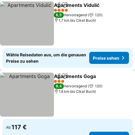
Apartments Vidulić
Teilen
Zu Favoriten hinzufügen
Preise
4 Sterne
9,5
Hervorragend
120
1.7 km bis Cikat Bucht
Wähle Reisedaten aus, um die genauen
Preise sehen
Preise zu sehen
Apartments Goga
Teilen
Zu Favoriten hinzufügen
Preise s
3 Sterne
9,4
Hervorragend
120
1.8 km bis Cikat Bucht
117 €
Ab