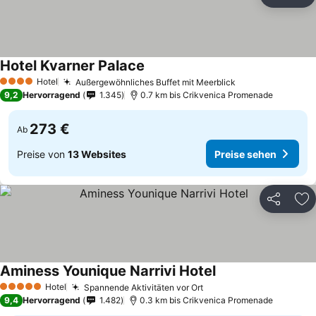
Teilen
Zu
Hotel Kvarner Palace
Hotel
Außergewöhnliches Buffet mit Meerblick
4 Sterne
9,2
Hervorragend
1.345
0.7 km bis Crikvenica Promenade
273 €
Ab
Preise von
13 Websites
Preise sehen
Teilen
Zu
Aminess Younique Narrivi Hotel
Hotel
Spannende Aktivitäten vor Ort
5 Sterne
9,4
Hervorragend
1.482
0.3 km bis Crikvenica Promenade