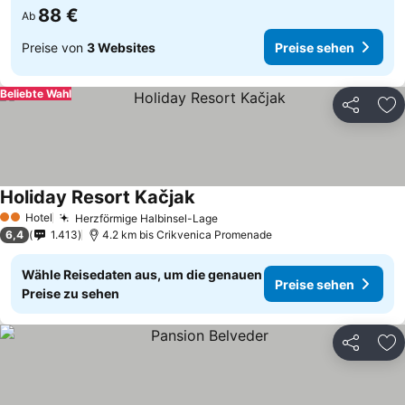
88 €
Ab
Preise von
3 Websites
Preise sehen
Beliebte Wahl
Teilen
Zu
Holiday Resort Kačjak
Hotel
Herzförmige Halbinsel-Lage
2 Sterne
6,4
1.413
4.2 km bis Crikvenica Promenade
Wähle Reisedaten aus, um die genauen
Preise sehen
Preise zu sehen
Teilen
Zu