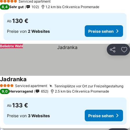
Serviced apartment
5 Sterne
8,4
Sehr gut
102
1.2 km bis Crikvenica Promenade
130 €
Ab
Preise von
2 Websites
Preise sehen
Beliebte Wahl
Teilen
Zu
Jadranka
Serviced apartment
Tennisplätze vor Ort zur Freizeitgestaltung
4 Sterne
9,0
Hervorragend
652
2.5 km bis Crikvenica Promenade
133 €
Ab
Preise von
3 Websites
Preise sehen