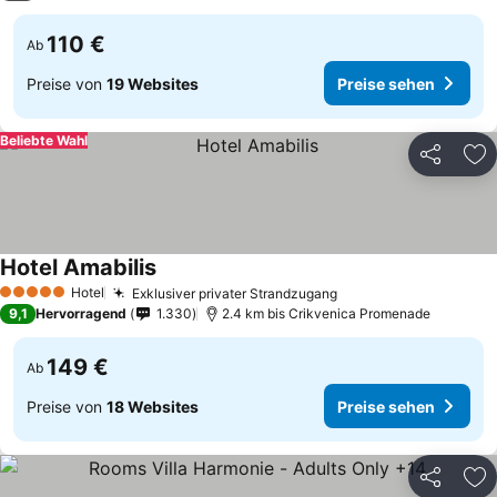
110 €
Ab
Preise von
19 Websites
Preise sehen
Beliebte Wahl
Teilen
Zu
Hotel Amabilis
Hotel
Exklusiver privater Strandzugang
5 Sterne
9,1
Hervorragend
1.330
2.4 km bis Crikvenica Promenade
149 €
Ab
Preise von
18 Websites
Preise sehen
Teilen
Zu