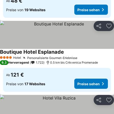
48 €
Ab
Preise von
19 Websites
Preise sehen
Teilen
Zu
Boutique Hotel Esplanade
Hotel
Personalisierte Gourmet-Erlebnisse
4 Sterne
9,3
Hervorragend
1.722
0.5 km bis Crikvenica Promenade
121 €
Ab
Preise von
17 Websites
Preise sehen
Teilen
Zu