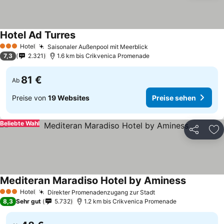
Hotel Ad Turres
Hotel
Saisonaler Außenpool mit Meerblick
3 Sterne
7,3
2.321
1.6 km bis Crikvenica Promenade
81 €
Ab
Preise von
19 Websites
Preise sehen
Beliebte Wahl
Teilen
Zu
Mediteran Maradiso Hotel by Aminess
Hotel
Direkter Promenadenzugang zur Stadt
3 Sterne
8,3
Sehr gut
5.732
1.2 km bis Crikvenica Promenade