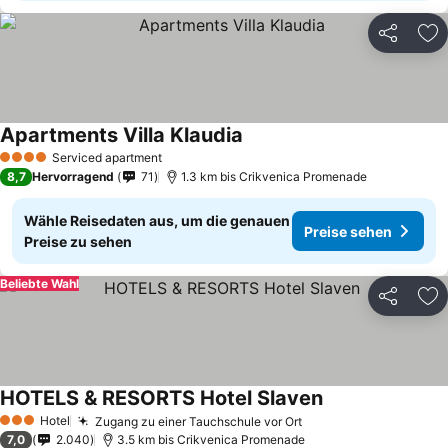
Teilen
Zu
Apartments Villa Klaudia
Serviced apartment
4 Sterne
8,7
Hervorragend
71
1.3 km bis Crikvenica Promenade
Wähle Reisedaten aus, um die genauen
Preise sehen
Preise zu sehen
Beliebte Wahl
Teilen
Zu
HOTELS & RESORTS Hotel Slaven
Hotel
Zugang zu einer Tauchschule vor Ort
3 Sterne
7,0
2.040
3.5 km bis Crikvenica Promenade