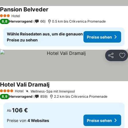
Pansion Belveder
Hotel
3 Sterne
8,8
Hervorragend
66
0.5 km bis Crikvenica Promenade
Wähle Reisedaten aus, um die genauen
Preise sehen
Preise zu sehen
Teilen
Zu
Hotel Vali Dramalj
Hotel
Wellness-Spa mit Innenpool
4 Sterne
8,9
Hervorragend
859
2.2 km bis Crikvenica Promenade
106 €
Ab
Preise von
4 Websites
Preise sehen