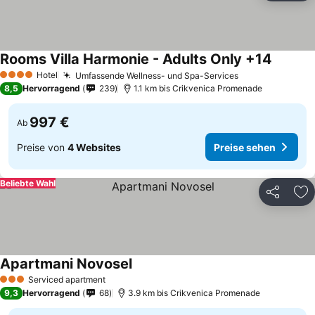
Rooms Villa Harmonie - Adults Only +14
Hotel
Umfassende Wellness- und Spa-Services
4 Sterne
8,5
Hervorragend
239
1.1 km bis Crikvenica Promenade
997 €
Ab
Preise von
4 Websites
Preise sehen
Beliebte Wahl
Teilen
Zu
Apartmani Novosel
Serviced apartment
3 Sterne
9,3
Hervorragend
68
3.9 km bis Crikvenica Promenade