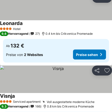
Teilen
Zu
Leonarda
Hotel
4 Sterne
9,6
Hervorragend
27
0.4 km bis Crikvenica Promenade
132 €
Ab
Preise von
2 Websites
Preise sehen
Teilen
Zu
Visnja
Serviced apartment
Voll ausgestattete moderne Küche
4 Sterne
9,3
Hervorragend
166
0.8 km bis Crikvenica Promenade