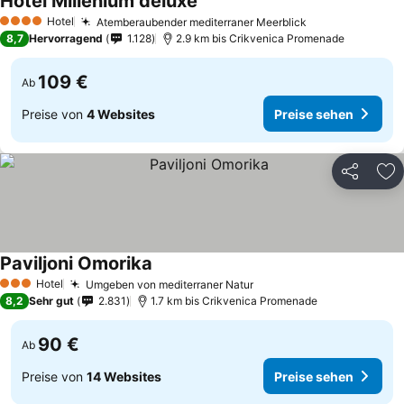
Hotel Millenium deluxe
Hotel
Atemberaubender mediterraner Meerblick
4 Sterne
8,7
Hervorragend
1.128
2.9 km bis Crikvenica Promenade
109 €
Ab
Preise von
4 Websites
Preise sehen
Teilen
Zu
Paviljoni Omorika
Hotel
Umgeben von mediterraner Natur
3 Sterne
8,2
Sehr gut
2.831
1.7 km bis Crikvenica Promenade
90 €
Ab
Preise von
14 Websites
Preise sehen