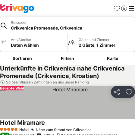
Favoriten
Einlog
Me
Reiseziel
Crikvenica Promenade, Crikvenica
An-/Abreise
Gäste und Zimmer
Daten wählen
2 Gäste, 1 Zimmer
Sortieren
Filtern
Karte
Unterkünfte in Crikvenica nahe Crikvenica
Promenade (Crikvenica, Kroatien)
So beeinflussen Zahlungen an uns unser Ranking
Beliebte Wahl
Teilen
Zu
Hotel Miramare
Hotel
Nähe zum Strand von Crikvenica
5 Sterne