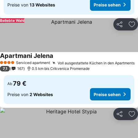
Preise von
13 Websites
Preise sehen
Beliebte Wahl
Teilen
Zu
Apartmani Jelena
Serviced apartment
Voll ausgestattete Küchen in den Apartments
4 Sterne
7,1
167
0.5 km bis Crikvenica Promenade
79 €
Ab
Preise von
2 Websites
Preise sehen
Teilen
Zu