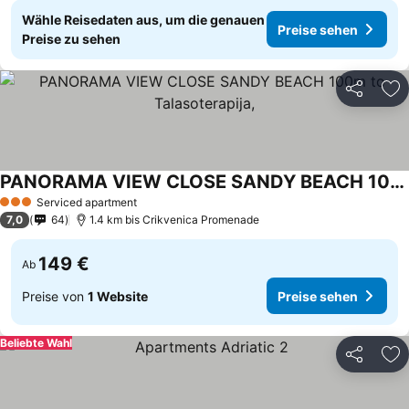
Wähle Reisedaten aus, um die genauen
Preise sehen
Preise zu sehen
Teilen
Zu
PANORAMA VIEW CLOSE SANDY BEACH 100m to Talasoterapija,
Serviced apartment
3 Sterne
7,0
64
1.4 km bis Crikvenica Promenade
149 €
Ab
Preise von
1 Website
Preise sehen
Beliebte Wahl
Teilen
Zu