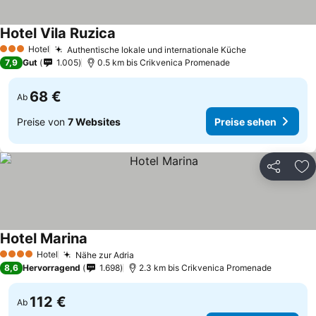
Hotel Vila Ruzica
Hotel
Authentische lokale und internationale Küche
3 Sterne
7,9
Gut
1.005
0.5 km bis Crikvenica Promenade
68 €
Ab
Preise von
7 Websites
Preise sehen
Teilen
Zu
Hotel Marina
Hotel
Nähe zur Adria
4 Sterne
8,6
Hervorragend
1.698
2.3 km bis Crikvenica Promenade
112 €
Ab