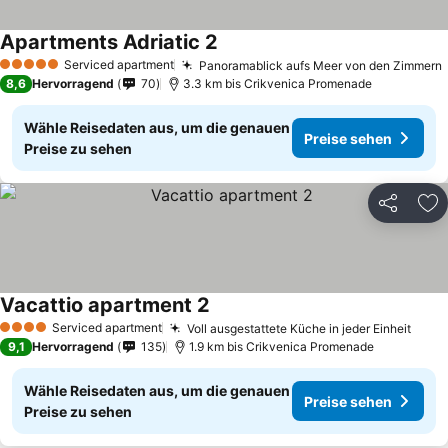
Apartments Adriatic 2
Serviced apartment
Panoramablick aufs Meer von den Zimmern
5 Sterne
8,6
Hervorragend
70
3.3 km bis Crikvenica Promenade
Wähle Reisedaten aus, um die genauen
Preise sehen
Preise zu sehen
Teilen
Zu
Vacattio apartment 2
Serviced apartment
Voll ausgestattete Küche in jeder Einheit
4 Sterne
9,1
Hervorragend
135
1.9 km bis Crikvenica Promenade
Wähle Reisedaten aus, um die genauen
Preise sehen
Preise zu sehen