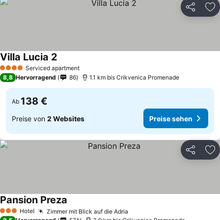
Teilen
Zu
Villa Lucia 2
Serviced apartment
4 Sterne
8,8
Hervorragend
86
1.1 km bis Crikvenica Promenade
138 €
Ab
Preise von
2 Websites
Preise sehen
Teilen
Zu
Pansion Preza
Hotel
Zimmer mit Blick auf die Adria
3 Sterne