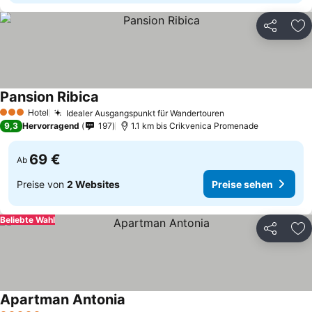
Teilen
Zu
Pansion Ribica
Hotel
Idealer Ausgangspunkt für Wandertouren
3 Sterne
9,3
Hervorragend
197
1.1 km bis Crikvenica Promenade
69 €
Ab
Preise von
2 Websites
Preise sehen
Beliebte Wahl
Teilen
Zu
Apartman Antonia