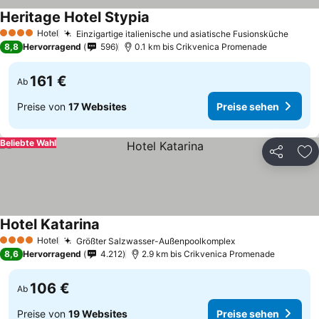
Heritage Hotel Stypia
Hotel
Einzigartige italienische und asiatische Fusionsküche
4 Sterne
8,8
Hervorragend
596
0.1 km bis Crikvenica Promenade
161 €
Ab
Preise von
17 Websites
Preise sehen
Beliebte Wahl
Teilen
Zu
Hotel Katarina
Hotel
Größter Salzwasser-Außenpoolkomplex
4 Sterne
8,6
Hervorragend
4.212
2.9 km bis Crikvenica Promenade
106 €
Ab
Preise von
19 Websites
Preise sehen