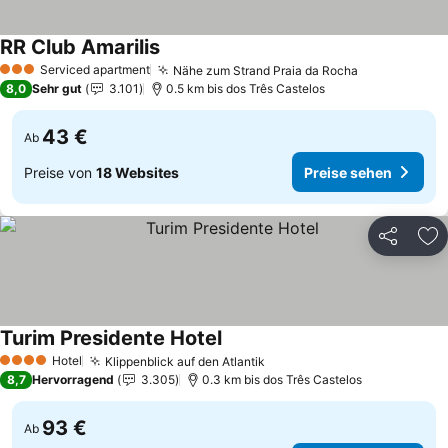
RR Club Amarilis
Preise sehen
Serviced apartment
Nähe zum Strand Praia da Rocha
Preise sehe
3 Sterne
8,0
Sehr gut
3.101
0.5 km bis dos Três Castelos
43 €
Ab
Preise von
18 Websites
Preise sehen
Teilen
Zu
Turim Presidente Hotel
Preise sehen
Hotel
Klippenblick auf den Atlantik
Preise sehen
4 Sterne
8,7
Hervorragend
3.305
0.3 km bis dos Três Castelos
93 €
Ab