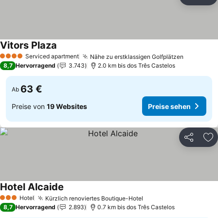
Teilen
Zu
Vitors Plaza
Preise sehen
Serviced apartment
Nähe zu erstklassigen Golfplätzen
Preise se
4 Sterne
8,7
Hervorragend
3.743
2.0 km bis dos Três Castelos
63 €
Ab
Preise von
19 Websites
Preise sehen
Teilen
Zu
Hotel Alcaide
Preise sehen
Hotel
Kürzlich renoviertes Boutique-Hotel
Preise sehen
3 Sterne
8,7
Hervorragend
2.893
0.7 km bis dos Três Castelos