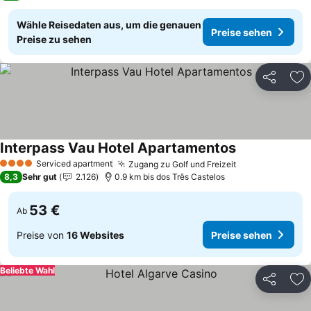
Wähle Reisedaten aus, um die genauen
Preise sehen
Preise zu sehen
Teilen
Zu
Interpass Vau Hotel Apartamentos
Preise sehen
Serviced apartment
Zugang zu Golf und Freizeit
Preise sehen
4 Sterne
8,3
Sehr gut
2.126
0.9 km bis dos Três Castelos
53 €
Ab
Preise von
16 Websites
Preise sehen
Beliebte Wahl
Teilen
Zu