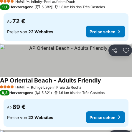
Hotel
Infinity-Pool auf dem Dach
Preise sehen
4 Sterne
9,1
Hervorragend
5.382
1.8 km bis dos Três Castelos
72 €
Ab
Preise von
22 Websites
Preise sehen
Teilen
Zu
AP Oriental Beach - Adults Friendly
Preise sehen
Hotel
Ruhige Lage in Praia da Rocha
Preise sehen
4 Sterne
8,8
Hervorragend
5.321
1.6 km bis dos Três Castelos
69 €
Ab
Preise von
22 Websites
Preise sehen