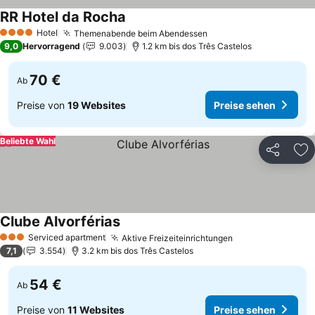
RR Hotel da Rocha
Preise sehen
Hotel
Themenabende beim Abendessen
Preise sehen
4 Sterne
9,0
Hervorragend
9.003
1.2 km bis dos Três Castelos
70 €
Ab
Preise von
19 Websites
Preise sehen
Beliebte Wahl
Teilen
Zu
Clube Alvorférias
Preise sehen
Serviced apartment
Aktive Freizeiteinrichtungen
Preise sehen
3 Sterne
7,1
3.554
3.2 km bis dos Três Castelos
54 €
Ab
Preise von
11 Websites
Preise sehen