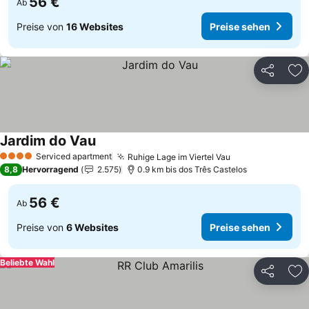
56 €
Ab
Preise von
16 Websites
Preise sehen
Teilen
Zu
Jardim do Vau
Preise sehen
Serviced apartment
Ruhige Lage im Viertel Vau
Preise sehen
4 Sterne
8,8
Hervorragend
2.575
0.9 km bis dos Três Castelos
56 €
Ab
Preise von
6 Websites
Preise sehen
Beliebte Wahl
Teilen
Zu