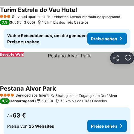
Turim Estrela do Vau Hotel
Preise sehen
Serviced apartment
Lebhaftes Abendunterhaltungsprogramm
Preise
3 Sterne
7,9
Gut
3.605
1.5 km bis dos Três Castelos
Wähle Reisedaten aus, um die genauen
Preise sehen
Preise zu sehen
Beliebte Wahl
Teilen
Zu
Pestana Alvor Park
Preise sehen
Serviced apartment
Strategischer Zugang zum Dorf Alvor
Preise 
4 Sterne
9,2
Hervorragend
2.839
3.1 km bis dos Três Castelos
63 €
Ab
Preise von
25 Websites
Preise sehen