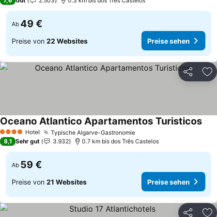
7,6
Gut
2.503
0.3 km bis dos Três Castelos
49 €
Ab
Preise von
22 Websites
Preise sehen
Teilen
Zu
Oceano Atlantico Apartamentos Turisticos
Prei
Hotel
Typische Algarve-Gastronomie
Preise sehen
4 Sterne
8,1
Sehr gut
3.932
0.7 km bis dos Três Castelos
59 €
Ab
Preise von
21 Websites
Preise sehen