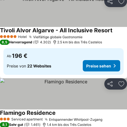
Teilen
Zu
Tivoli Alvor Algarve - All Inclusive Resort
Preise
Hotel
Vielfältige globale Gastronomie
Preise sehen
5 Sterne
8,5
Hervorragend
4.302
2.5 km bis dos Três Castelos
196 €
Ab
Preise von
22 Websites
Preise sehen
Teilen
Zu
Flamingo Residence
Preise sehen
Serviced apartment
Entspannender Whirlpool-Zugang
Preise sehe
3 Sterne
8,1
Sehr gut
1.461
1.4 km bis dos Três Castelos