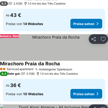
3 Sterne
6,5
2.426
1.0 km bis dos Três Castelos
43 €
Ab
Preise von
14 Websites
Preise sehen
Beliebte Wahl
Teilen
Zu
Mirachoro Praia da Rocha
Preise sehen
Serviced apartment
Hoteleigener Spieleraum
Preise sehen
2 Sterne
8,0
Sehr gut
3.158
1.0 km bis dos Três Castelos
36 €
Ab
Preise von
10 Websites
Preise sehen