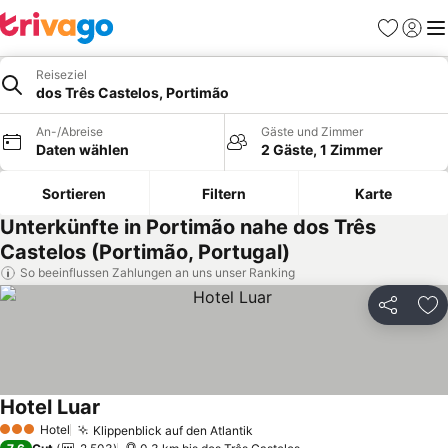
Favoriten
Einlog
Me
Reiseziel
dos Três Castelos, Portimão
An-/Abreise
Gäste und Zimmer
Daten wählen
2 Gäste, 1 Zimmer
Sortieren
Filtern
Karte
Unterkünfte in Portimão nahe dos Três
Castelos (Portimão, Portugal)
So beeinflussen Zahlungen an uns unser Ranking
Teilen
Zu
Hotel Luar
Preise sehen
Hotel
Klippenblick auf den Atlantik
Preise sehen
3 Sterne