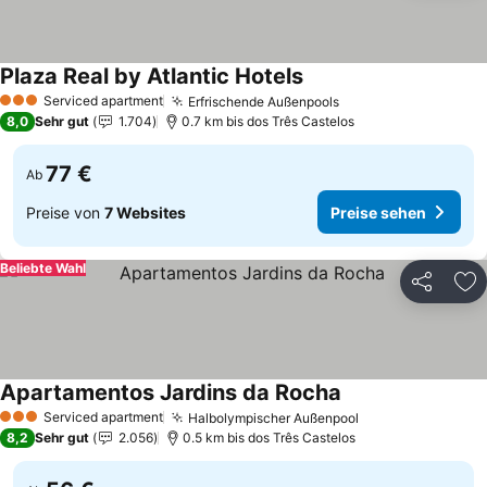
Plaza Real by Atlantic Hotels
Preise sehen
Serviced apartment
Erfrischende Außenpools
Preise sehen
3 Sterne
8,0
Sehr gut
1.704
0.7 km bis dos Três Castelos
77 €
Ab
Preise von
7 Websites
Preise sehen
Beliebte Wahl
Teilen
Zu
Apartamentos Jardins da Rocha
Preise sehen
Serviced apartment
Halbolympischer Außenpool
Preise sehen
3 Sterne
8,2
Sehr gut
2.056
0.5 km bis dos Três Castelos