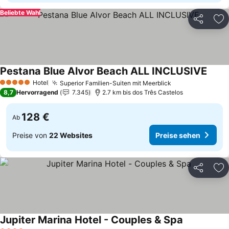
Beliebte Wahl
Teilen
Zu
Pestana Blue Alvor Beach ALL INCLUSIVE
Preis
Hotel
Superior Familien-Suiten mit Meerblick
Preise sehen
5 Sterne
8,7
Hervorragend
7.345
2.7 km bis dos Três Castelos
128 €
Ab
Preise von
22 Websites
Preise sehen
Teilen
Zu
Jupiter Marina Hotel - Couples & Spa
Preise sehe