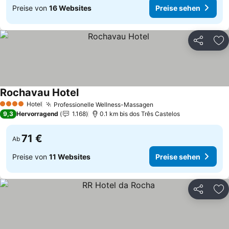
Preise von
16 Websites
Preise sehen
Teilen
Zu
Rochavau Hotel
Preise sehen
Hotel
Professionelle Wellness-Massagen
Preise sehen
4 Sterne
9,3
Hervorragend
1.168
0.1 km bis dos Três Castelos
71 €
Ab
Preise von
11 Websites
Preise sehen
Teilen
Zu