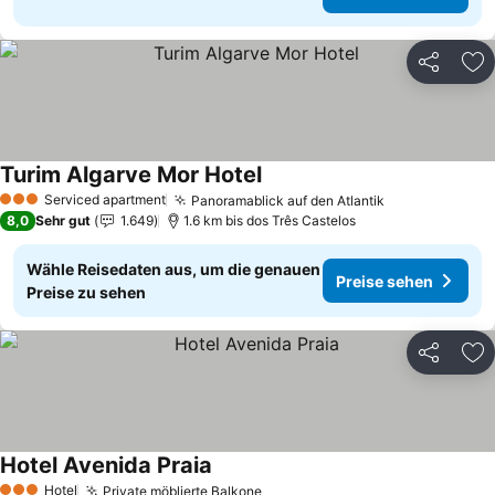
Teilen
Zu
Turim Algarve Mor Hotel
Preise sehen
Serviced apartment
Panoramablick auf den Atlantik
Preise sehen
3 Sterne
8,0
Sehr gut
1.649
1.6 km bis dos Três Castelos
Wähle Reisedaten aus, um die genauen
Preise sehen
Preise zu sehen
Teilen
Zu
Hotel Avenida Praia
Preise sehen
Hotel
Private möblierte Balkone
Preise sehen