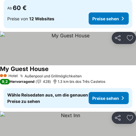
60 €
Ab
Preise von
12 Websites
Preise sehen
Teilen
Zu
My Guest House
Preise sehen
Hotel
Außenpool und Grillmöglichkeiten
Preise sehen
2 Sterne
9,2
Hervorragend
428
1.3 km bis dos Três Castelos
Wähle Reisedaten aus, um die genauen
Preise sehen
Preise zu sehen
Teilen
Zu