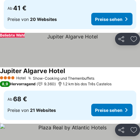
41 €
Ab
Preise von
20 Websites
Preise sehen
Beliebte Wahl
Teilen
Zu
Jupiter Algarve Hotel
Preise sehen
Hotel
Show-Cooking und Themenbuffets
Preise sehen
4 Sterne
8,9
Hervorragend
9.360
1.2 km bis dos Três Castelos
68 €
Ab
Preise von
21 Websites
Preise sehen
Teilen
Zu