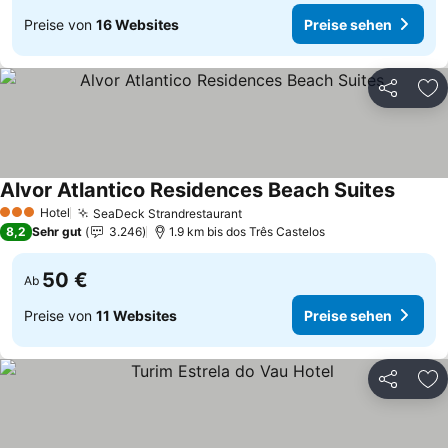
Preise von
16 Websites
Preise sehen
Teilen
Zu
Alvor Atlantico Residences Beach Suites
Preise
Hotel
SeaDeck Strandrestaurant
Preise sehen
3 Sterne
8,2
Sehr gut
3.246
1.9 km bis dos Três Castelos
50 €
Ab
Preise von
11 Websites
Preise sehen
Teilen
Zu