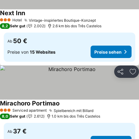
Next Inn
Preise sehen
Hotel
Vintage-inspiriertes Boutique-Konzept
Preise sehen
3 Sterne
8,2
Sehr gut
2.002
2.6 km bis dos Três Castelos
50 €
Ab
Preise von
15 Websites
Preise sehen
Teilen
Zu
Mirachoro Portimao
Preise sehen
Serviced apartment
Spielbereich mit Billard
Preise sehen
3 Sterne
8,0
Sehr gut
2.612
1.0 km bis dos Três Castelos
37 €
Ab