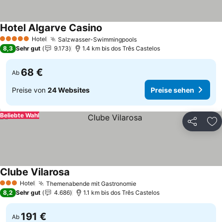
Hotel Algarve Casino
Preise sehen
Hotel
Salzwasser-Swimmingpools
Preise sehen
5 Sterne
8,3
Sehr gut
9.173
1.4 km bis dos Três Castelos
68 €
Ab
Preise von
24 Websites
Preise sehen
Beliebte Wahl
Teilen
Zu
Clube Vilarosa
Preise sehen
Hotel
Themenabende mit Gastronomie
Preise sehen
3 Sterne
8,2
Sehr gut
4.686
1.1 km bis dos Três Castelos
191 €
Ab