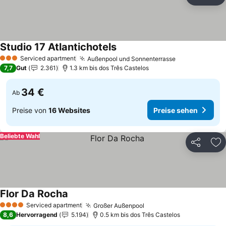
Teilen
Zu
Studio 17 Atlantichotels
Preise sehen
Serviced apartment
Außenpool und Sonnenterrasse
Preise sehen
3 Sterne
7,7
Gut
2.361
1.3 km bis dos Três Castelos
34 €
Ab
Preise von
16 Websites
Preise sehen
Beliebte Wahl
Teilen
Zu
Flor Da Rocha
Preise sehen
Serviced apartment
Großer Außenpool
Preise sehen
4 Sterne
8,6
Hervorragend
5.194
0.5 km bis dos Três Castelos