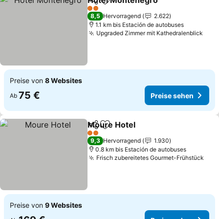
Hotel Montenegro
Teilen
Zu Favoriten hinzufügen
2 Sterne
8,5
Hervorragend
2.622
1.1 km bis Estación de autobuses
Upgraded Zimmer mit Kathedralenblick
Preise von
8 Websites
75 €
Preise sehen
Ab
Moure Hotel
Teilen
Zu Favoriten hinzufügen
2 Sterne
9,3
Hervorragend
1.930
0.8 km bis Estación de autobuses
Frisch zubereitetes Gourmet-Frühstück
Preise von
9 Websites