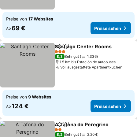
Preise von
17 Websites
69 €
Preise sehen
Ab
Santiago Center Rooms
Teilen
Zu Favoriten hinzufügen
3 Sterne
8,3
Sehr gut
1.336
1.5 km bis Estación de autobuses
Voll ausgestattete Apartmentküchen
Preise von
9 Websites
124 €
Preise sehen
Ab
A Tafona do Peregrino
Teilen
Zu Favoriten hinzufügen
2 Sterne
8,2
Sehr gut
2.204