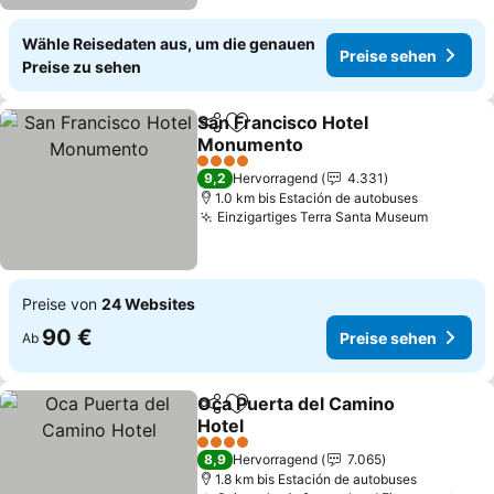
Wähle Reisedaten aus, um die genauen
Preise sehen
Preise zu sehen
San Francisco Hotel
Teilen
Zu Favoriten hinzufügen
Monumento
4 Sterne
9,2
Hervorragend
4.331
1.0 km bis Estación de autobuses
Einzigartiges Terra Santa Museum
Preise von
24 Websites
90 €
Preise sehen
Ab
Oca Puerta del Camino
Teilen
Zu Favoriten hinzufügen
Hotel
4 Sterne
8,9
Hervorragend
7.065
1.8 km bis Estación de autobuses