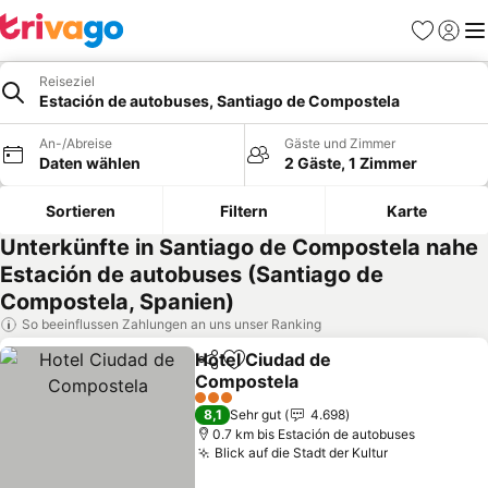
Favoriten
Einlog
Me
Reiseziel
Estación de autobuses, Santiago de Compostela
An-/Abreise
Gäste und Zimmer
Daten wählen
2 Gäste, 1 Zimmer
Sortieren
Filtern
Karte
Unterkünfte in Santiago de Compostela nahe
Estación de autobuses (Santiago de
Compostela, Spanien)
So beeinflussen Zahlungen an uns unser Ranking
Hotel Ciudad de
Teilen
Zu Favoriten hinzufügen
Compostela
3 Sterne
8,1
Sehr gut
4.698
0.7 km bis Estación de autobuses
Blick auf die Stadt der Kultur