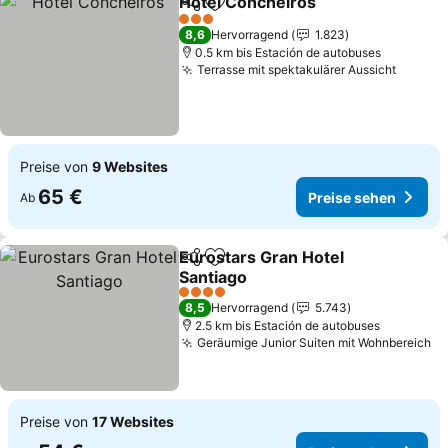
Hotel Concheiros
Teilen
Zu Favoriten hinzufügen
3 Sterne
8,6
Hervorragend
1.823
0.5 km bis Estación de autobuses
Terrasse mit spektakulärer Aussicht
Preise von
9 Websites
65 €
Preise sehen
Ab
Eurostars Gran Hotel
Teilen
Zu Favoriten hinzufügen
Santiago
4 Sterne
8,5
Hervorragend
5.743
2.5 km bis Estación de autobuses
Geräumige Junior Suiten mit Wohnbereich
Preise von
17 Websites