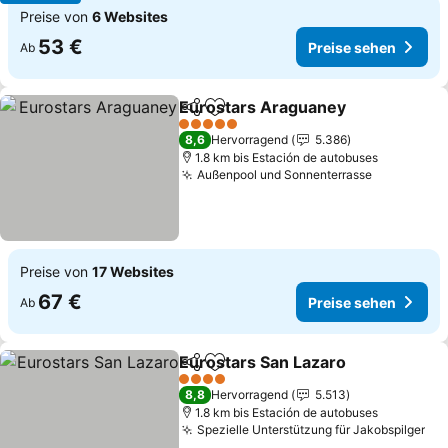
Preise von
6 Websites
53 €
Preise sehen
Ab
Eurostars Araguaney
Teilen
Zu Favoriten hinzufügen
5 Sterne
8,6
Hervorragend
5.386
1.8 km bis Estación de autobuses
Außenpool und Sonnenterrasse
Preise von
17 Websites
67 €
Preise sehen
Ab
Eurostars San Lazaro
Teilen
Zu Favoriten hinzufügen
4 Sterne
8,8
Hervorragend
5.513
1.8 km bis Estación de autobuses
Spezielle Unterstützung für Jakobspilger