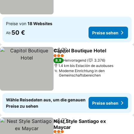
Preise von
18 Websites
50 €
Preise sehen
Ab
Capitol Boutique Hotel
Teilen
Zu Favoriten hinzufügen
3 Sterne
8,9
Hervorragend
3.376
1.4 km bis Estación de autobuses
Moderne Einrichtung in den
Gemeinschaftsbereichen
Wähle Reisedaten aus, um die genauen
Preise sehen
Preise zu sehen
Nest Style Santiago ex
Teilen
Zu Favoriten hinzufügen
Maycar
3 Sterne