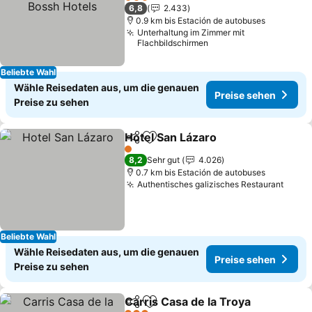
3 Sterne
6,8
2.433
0.9 km bis Estación de autobuses
Unterhaltung im Zimmer mit
Flachbildschirmen
Beliebte Wahl
Wähle Reisedaten aus, um die genauen
Preise sehen
Preise zu sehen
Hotel San Lázaro
Teilen
Zu Favoriten hinzufügen
1 Sterne
8,2
Sehr gut
4.026
0.7 km bis Estación de autobuses
Authentisches galizisches Restaurant
Beliebte Wahl
Wähle Reisedaten aus, um die genauen
Preise sehen
Preise zu sehen
Carris Casa de la Troya
Teilen
Zu Favoriten hinzufügen