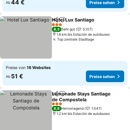
44 €
Preise sehen
Ab
Hotel Lux Santiago
Teilen
Zu Favoriten hinzufügen
3 Sterne
8,3
Sehr gut
5.107
1.6 km bis Estación de autobuses
Top zentrale Stadtlage
Preise von
16 Websites
51 €
Preise sehen
Ab
Lemonade Stays Santiago
Teilen
Zu Favoriten hinzufügen
de Compostela
3 Sterne
8,6
Hervorragend
1.047
1.2 km bis Estación de autobuses