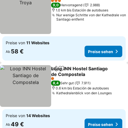
3 Sterne
9,0
Hervorragend
2.988
1.0 km bis Estación de autobuses
Nur wenige Schritte von der Kathedrale von
Santiago entfernt
Preise von
11 Websites
58 €
Preise sehen
Ab
Loop INN Hostel Santiago
Teilen
Zu Favoriten hinzufügen
de Compostela
1 Sterne
8,4
Sehr gut
7.911
0.6 km bis Estación de autobuses
Kathedralenblick von den Lounges
Preise von
14 Websites
49 €
Preise sehen
Ab