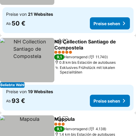
Preise von
21 Websites
50 €
Preise sehen
Ab
NH Collection Santiago de
Teilen
Zu Favoriten hinzufügen
Compostela
5 Sterne
9,1
Hervorragend
11.740
0.8 km bis Estación de autobuses
Exklusives Frühstück mit lokalen
Spezialitäten
Beliebte Wahl
Preise von
19 Websites
93 €
Preise sehen
Ab
Mapoula
Teilen
Zu Favoriten hinzufügen
3 Sterne
9,1
Hervorragend
4.138
1.4 km bis Estación de autobuses