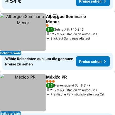
54 €
Preise sehen
Ab
Albergue Seminario
Teilen
Zu Favoriten hinzufügen
Menor
1 Sterne
8,4
Sehr gut
10.345
1.2 km bis Estación de autobuses
Blick auf Santiagos Altstadt
Beliebte Wahl
Wähle Reisedaten aus, um die genauen
Preise sehen
Preise zu sehen
México PR
Teilen
Zu Favoriten hinzufügen
3 Sterne
8,5
Hervorragend
8.514
2.1 km bis Estación de autobuses
Praktische Parkmöglichkeiten vor Ort
Beliebte Wahl