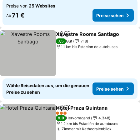
Preise von
25 Websites
71 €
Preise sehen
Ab
Xavestre Rooms Santiago
Teilen
Zu Favoriten hinzufügen
7,5
Gut
718
1.1 km bis Estación de autobuses
Wähle Reisedaten aus, um die genauen
Preise sehen
Preise zu sehen
Hotel Praza Quintana
Teilen
Zu Favoriten hinzufügen
3 Sterne
9,0
Hervorragend
4.348
1.2 km bis Estación de autobuses
Zimmer mit Kathedralenblick