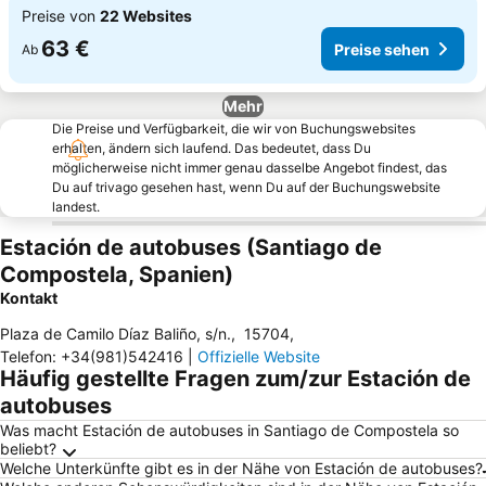
Preise von
22 Websites
63 €
Preise sehen
Ab
Mehr
Die Preise und Verfügbarkeit, die wir von Buchungswebsites
erhalten, ändern sich laufend. Das bedeutet, dass Du
möglicherweise nicht immer genau dasselbe Angebot findest, das
Du auf trivago gesehen hast, wenn Du auf der Buchungswebsite
landest.
Estación de autobuses (Santiago de
Compostela, Spanien)
Kontakt
Plaza de Camilo Díaz Baliño, s/n.
,
15704
,
Telefon
:
+34(981)542416
|
Offizielle Website
Häufig gestellte Fragen zum/zur Estación de
autobuses
Was macht Estación de autobuses in Santiago de Compostela so
beliebt?
Welche Unterkünfte gibt es in der Nähe von Estación de autobuses?