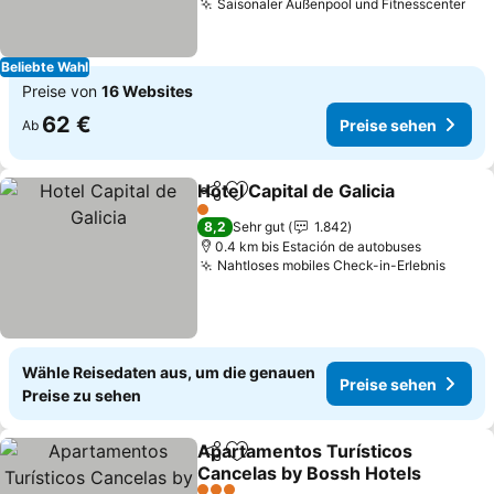
Saisonaler Außenpool und Fitnesscenter
Beliebte Wahl
Preise von
16 Websites
62 €
Preise sehen
Ab
Hotel Capital de Galicia
Teilen
Zu Favoriten hinzufügen
1 Sterne
8,2
Sehr gut
1.842
0.4 km bis Estación de autobuses
Nahtloses mobiles Check-in-Erlebnis
Wähle Reisedaten aus, um die genauen
Preise sehen
Preise zu sehen
Apartamentos Turísticos
Teilen
Zu Favoriten hinzufügen
Cancelas by Bossh Hotels