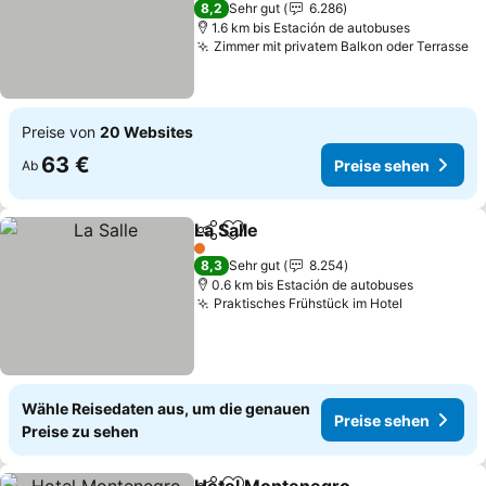
8,2
Sehr gut
6.286
1.6 km bis Estación de autobuses
Zimmer mit privatem Balkon oder Terrasse
Preise von
20 Websites
63 €
Preise sehen
Ab
La Salle
Teilen
Zu Favoriten hinzufügen
1 Sterne
8,3
Sehr gut
8.254
0.6 km bis Estación de autobuses
Praktisches Frühstück im Hotel
Wähle Reisedaten aus, um die genauen
Preise sehen
Preise zu sehen