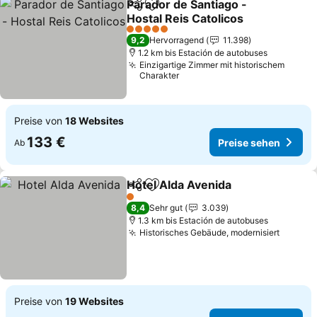
Parador de Santiago -
Teilen
Zu Favoriten hinzufügen
Hostal Reis Catolicos
5 Sterne
9,2
Hervorragend
11.398
1.2 km bis Estación de autobuses
Einzigartige Zimmer mit historischem
Charakter
Preise von
18 Websites
133 €
Preise sehen
Ab
Hotel Alda Avenida
Teilen
Zu Favoriten hinzufügen
1 Sterne
8,4
Sehr gut
3.039
1.3 km bis Estación de autobuses
Historisches Gebäude, modernisiert
Preise von
19 Websites