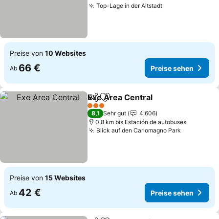
Top-Lage in der Altstadt
Preise von
10 Websites
66 €
Preise sehen
Ab
Exe Area Central
Teilen
Zu Favoriten hinzufügen
3 Sterne
8,1
Sehr gut
4.606
0.8 km bis Estación de autobuses
Blick auf den Carlomagno Park
Preise von
15 Websites
42 €
Preise sehen
Ab