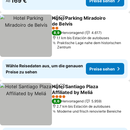
169 €
Preise sehen
Ab
Hotel Parking Miradoiro
Teilen
Zu Favoriten hinzufügen
de Belvís
2 Sterne
8,9
Hervorragend
4.617
1.1 km bis Estación de autobuses
Praktische Lage nahe dem historischen
Zentrum
Wähle Reisedaten aus, um die genauen
Preise sehen
Preise zu sehen
Hotel Santiago Plaza
Teilen
Zu Favoriten hinzufügen
Affiliated by Meliá
4 Sterne
8,6
Hervorragend
5.959
2.7 km bis Estación de autobuses
Moderne und frisch renovierte Bereiche