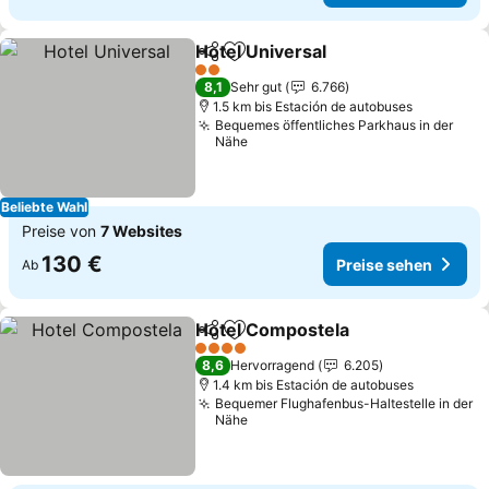
Hotel Universal
Teilen
Zu Favoriten hinzufügen
2 Sterne
8,1
Sehr gut
6.766
1.5 km bis Estación de autobuses
Bequemes öffentliches Parkhaus in der
Nähe
Beliebte Wahl
Preise von
7 Websites
130 €
Preise sehen
Ab
Hotel Compostela
Teilen
Zu Favoriten hinzufügen
4 Sterne
8,6
Hervorragend
6.205
1.4 km bis Estación de autobuses
Bequemer Flughafenbus-Haltestelle in der
Nähe