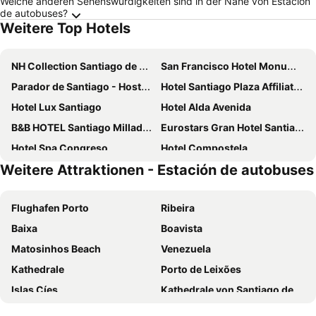
Welche anderen Sehenswürdigkeiten sind in der Nähe von Estación
de autobuses?
Weitere Top Hotels
NH Collection Santiago de Compostela
San Francisco Hotel Monumento
Parador de Santiago - Hostal Reis Catolicos
Hotel Santiago Plaza Affiliated by Meliá
Hotel Lux Santiago
Hotel Alda Avenida
B&B HOTEL Santiago Milladoiro
Eurostars Gran Hotel Santiago
Hotel Spa Congreso
Hotel Compostela
Weitere Attraktionen - Estación de autobuses
Hotel Gelmírez
Mapoula
Nest Style Santiago ex Maycar
Hotel Ciudad de Compostela
Flughafen Porto
Ribeira
Exe Peregrino
Gran Hotel Los Abetos
Baixa
Boavista
Oca Puerta del Camino Hotel
Eurostars San Lazaro
Matosinhos Beach
Venezuela
Exe Area Central
Eurostars Araguaney
Kathedrale
Porto de Leixões
Carris Casa de la Troya
Lemonade Stays Santiago de Compostela
Islas Cíes
Kathedrale von Santiago de Compostela
Hotel Universal
Hotel Pombal Rooms
Trindade
Flughafen Santiago de Compostela
Hotel Palacio del Carmen, Autograph Collection
Pension Residencia F&F