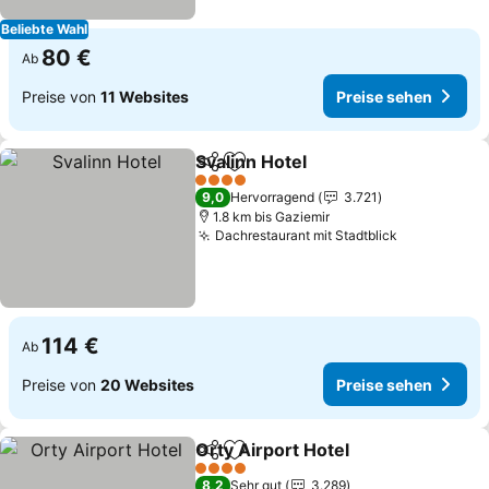
Beliebte Wahl
80 €
Ab
Preise von
11 Websites
Preise sehen
Svalinn Hotel
Teilen
Zu Favoriten hinzufügen
4 Sterne
9,0
Hervorragend
3.721
1.8 km bis Gaziemir
Dachrestaurant mit Stadtblick
114 €
Ab
Preise von
20 Websites
Preise sehen
Orty Airport Hotel
Teilen
Zu Favoriten hinzufügen
4 Sterne
8,2
Sehr gut
3.289