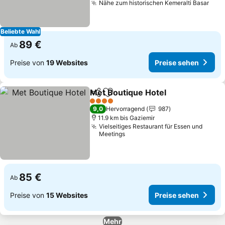
Nähe zum historischen Kemeralti Basar
Beliebte Wahl
89 €
Ab
Preise von
19 Websites
Preise sehen
Met Boutique Hotel
Teilen
Zu Favoriten hinzufügen
4 Sterne
9,0
Hervorragend
987
11.9 km bis Gaziemir
Vielseitiges Restaurant für Essen und
Meetings
85 €
Ab
Preise von
15 Websites
Preise sehen
Mehr