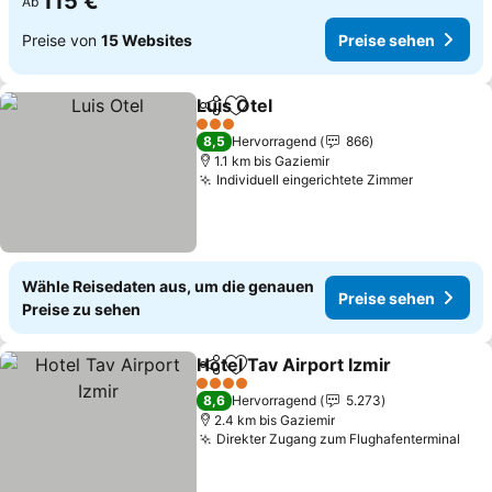
115 €
Ab
Preise von
15 Websites
Preise sehen
Luis Otel
Teilen
Zu Favoriten hinzufügen
3 Sterne
8,5
Hervorragend
866
1.1 km bis Gaziemir
Individuell eingerichtete Zimmer
Wähle Reisedaten aus, um die genauen
Preise sehen
Preise zu sehen
Hotel Tav Airport Izmir
Teilen
Zu Favoriten hinzufügen
4 Sterne
8,6
Hervorragend
5.273
2.4 km bis Gaziemir
Direkter Zugang zum Flughafenterminal