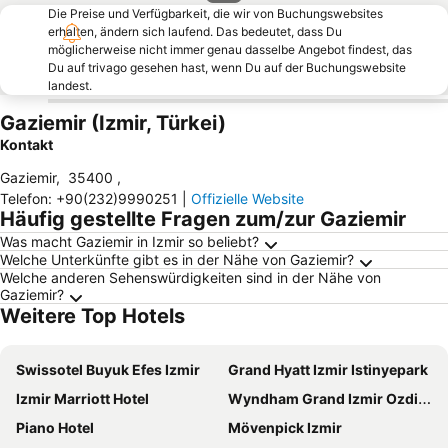
Die Preise und Verfügbarkeit, die wir von Buchungswebsites
erhalten, ändern sich laufend. Das bedeutet, dass Du
möglicherweise nicht immer genau dasselbe Angebot findest, das
Du auf trivago gesehen hast, wenn Du auf der Buchungswebsite
landest.
Gaziemir (Izmir, Türkei)
Kontakt
Gaziemir
,
35400
,
Telefon
:
+90(232)9990251
|
Offizielle Website
Häufig gestellte Fragen zum/zur Gaziemir
Was macht Gaziemir in Izmir so beliebt?
Welche Unterkünfte gibt es in der Nähe von Gaziemir?
Welche anderen Sehenswürdigkeiten sind in der Nähe von
Gaziemir?
Weitere Top Hotels
Swissotel Buyuk Efes Izmir
Grand Hyatt Izmir Istinyepark
Izmir Marriott Hotel
Wyndham Grand Izmir Ozdilek Thermal & Spa
Piano Hotel
Mövenpick Izmir