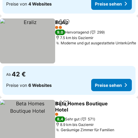
Preise von
4 Websites
Preise sehen
Eraliz
Teilen
Zu Favoriten hinzufügen
2 Sterne
9,0
Hervorragend
299
7.5 km bis Gaziemir
Moderne und gut ausgestattete Unterkünfte
42 €
Ab
Preise von
6 Websites
Preise sehen
Beta Homes Boutique
Teilen
Zu Favoriten hinzufügen
Hotel
1 Sterne
8,4
Sehr gut
571
8.9 km bis Gaziemir
Geräumige Zimmer für Familien