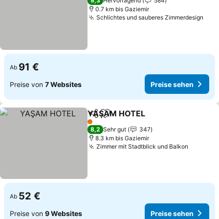
9,3
Hervorragend
584
0.7 km bis Gaziemir
Schlichtes und sauberes Zimmerdesign
91 €
Ab
Preise von
7 Websites
Preise sehen
YAŞAM HOTEL
Teilen
Zu Favoriten hinzufügen
1 Sterne
8,2
Sehr gut
347
8.3 km bis Gaziemir
Zimmer mit Stadtblick und Balkon
52 €
Ab
Preise von
9 Websites
Preise sehen