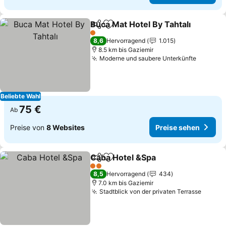
Buca Mat Hotel By Tahtalı
Teilen
Zu Favoriten hinzufügen
1 Sterne
8,6
Hervorragend
1.015
8.5 km bis Gaziemir
Moderne und saubere Unterkünfte
Beliebte Wahl
75 €
Ab
Preise von
8 Websites
Preise sehen
Caba Hotel &Spa
Teilen
Zu Favoriten hinzufügen
2 Sterne
8,5
Hervorragend
434
7.0 km bis Gaziemir
Stadtblick von der privaten Terrasse