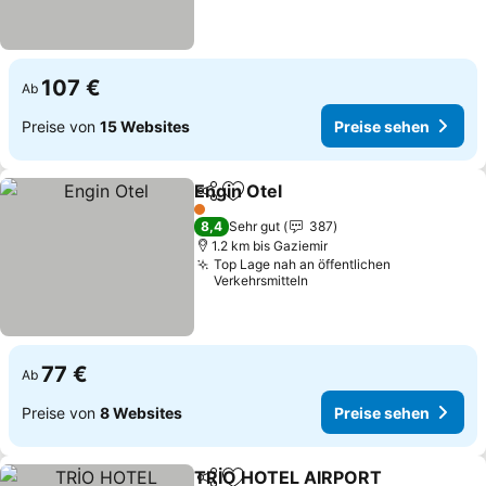
107 €
Ab
Preise von
15 Websites
Preise sehen
Engin Otel
Teilen
Zu Favoriten hinzufügen
1 Sterne
8,4
Sehr gut
387
1.2 km bis Gaziemir
Top Lage nah an öffentlichen
Verkehrsmitteln
77 €
Ab
Preise von
8 Websites
Preise sehen
TRİO HOTEL AIRPORT