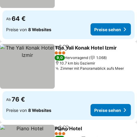
64 €
Ab
Preise von
8 Websites
Preise sehen
The Yali Konak Hotel Izmir
Teilen
Zu Favoriten hinzufügen
3 Sterne
9,0
Hervorragend
1.068
10.7 km bis Gaziemir
Zimmer mit Panoramablick aufs Meer
76 €
Ab
Preise von
8 Websites
Preise sehen
Piano Hotel
Teilen
Zu Favoriten hinzufügen
3 Sterne