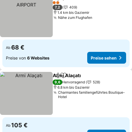
Teilen
Zu Favoriten hinzufügen
2 Sterne
7,2
409
1.4 km bis Gaziemir
Nähe zum Flughafen
68 €
Ab
Preise von
6 Websites
Preise sehen
Armi Alaçatı
Teilen
Zu Favoriten hinzufügen
9,6
Hervorragend
528
6.8 km bis Gaziemir
Charmantes familiengeführtes Boutique-
Hotel
105 €
Ab