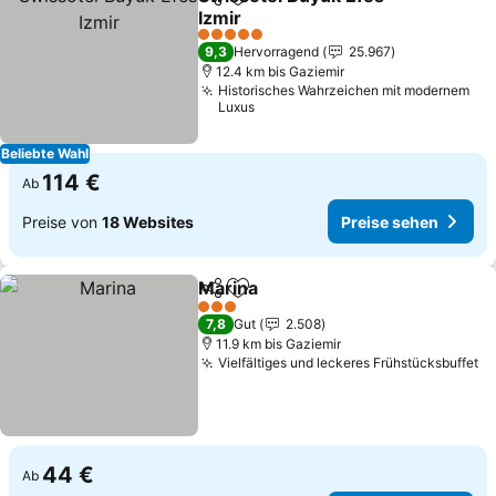
Teilen
Zu Favoriten hinzufügen
Izmir
5 Sterne
9,3
Hervorragend
25.967
12.4 km bis Gaziemir
Historisches Wahrzeichen mit modernem
Luxus
Beliebte Wahl
114 €
Ab
Preise von
18 Websites
Preise sehen
Marina
Teilen
Zu Favoriten hinzufügen
3 Sterne
7,8
Gut
2.508
11.9 km bis Gaziemir
Vielfältiges und leckeres Frühstücksbuffet
44 €
Ab