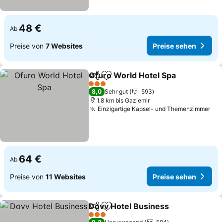
48 €
Ab
Preise von
7 Websites
Preise sehen
Ofuro World Hotel Spa
Teilen
Zu Favoriten hinzufügen
3 Sterne
8,0
Sehr gut
593
1.8 km bis Gaziemir
Einzigartige Kapsel- und Themenzimmer
64 €
Ab
Preise von
11 Websites
Preise sehen
Dovv Hotel Business
Teilen
Zu Favoriten hinzufügen
3 Sterne