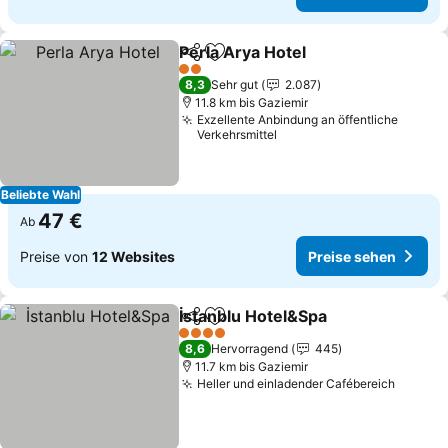
Perla Arya Hotel
Teilen
Zu Favoriten hinzufügen
2 Sterne
8,3
Sehr gut
2.087
11.8 km bis Gaziemir
Exzellente Anbindung an öffentliche
Verkehrsmittel
Beliebte Wahl
47 €
Ab
Preise von
12 Websites
Preise sehen
İstanblu Hotel&Spa
Teilen
Zu Favoriten hinzufügen
4 Sterne
8,6
Hervorragend
445
11.7 km bis Gaziemir
Heller und einladender Cafébereich