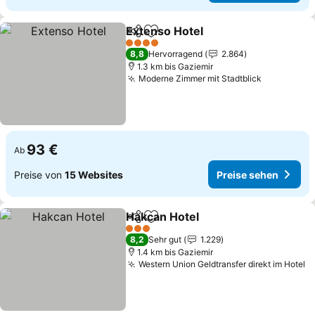
Extenso Hotel
Teilen
Zu Favoriten hinzufügen
4 Sterne
8,8
Hervorragend
2.864
1.3 km bis Gaziemir
Moderne Zimmer mit Stadtblick
93 €
Ab
Preise von
15 Websites
Preise sehen
Hakcan Hotel
Teilen
Zu Favoriten hinzufügen
3 Sterne
8,2
Sehr gut
1.229
1.4 km bis Gaziemir
Western Union Geldtransfer direkt im Hotel