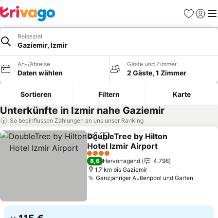
Favoriten
Einlog
Me
Reiseziel
Gaziemir, Izmir
An-/Abreise
Gäste und Zimmer
Daten wählen
2 Gäste, 1 Zimmer
Sortieren
Filtern
Karte
Unterkünfte in Izmir nahe Gaziemir
So beeinflussen Zahlungen an uns unser Ranking
DoubleTree by Hilton
Teilen
Zu Favoriten hinzufügen
Hotel Izmir Airport
4 Sterne
8,6
Hervorragend
4.798
1.7 km bis Gaziemir
Ganzjähriger Außenpool und Garten