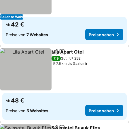
Beliebte Wahl
42 €
Ab
Preise von
7 Websites
Preise sehen
Lila Apart Otel
Teilen
Zu Favoriten hinzufügen
7,9
Gut
258
7.6 km bis Gaziemir
48 €
Ab
Preise von
5 Websites
Preise sehen
Swissotel Buyuk Efes