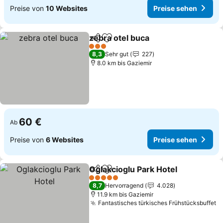
Preise von
10 Websites
Preise sehen
zebra otel buca
Teilen
Zu Favoriten hinzufügen
3 Sterne
8,3
Sehr gut
227
8.0 km bis Gaziemir
60 €
Ab
Preise von
6 Websites
Preise sehen
Oglakcioglu Park Hotel
Teilen
Zu Favoriten hinzufügen
5 Sterne
8,7
Hervorragend
4.028
11.9 km bis Gaziemir
Fantastisches türkisches Frühstücksbuffet