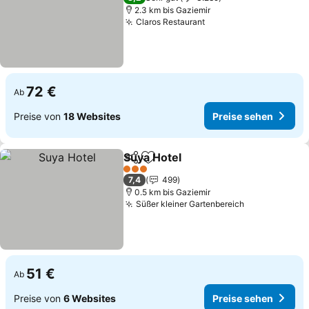
2.3 km bis Gaziemir
Claros Restaurant
72 €
Ab
Preise von
18 Websites
Preise sehen
Suya Hotel
Teilen
Zu Favoriten hinzufügen
3 Sterne
7,4
499
0.5 km bis Gaziemir
Süßer kleiner Gartenbereich
51 €
Ab
Preise von
6 Websites
Preise sehen