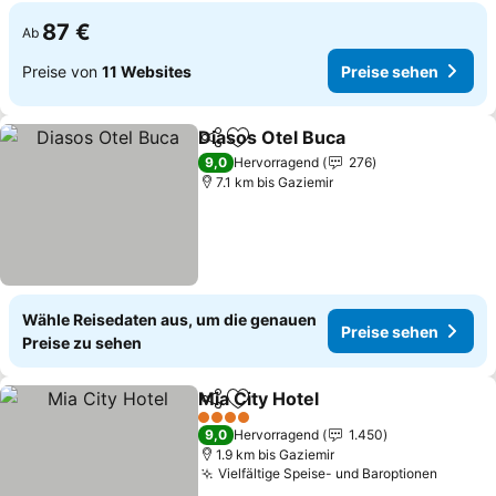
87 €
Ab
Preise von
11 Websites
Preise sehen
Diasos Otel Buca
Teilen
Zu Favoriten hinzufügen
9,0
Hervorragend
276
7.1 km bis Gaziemir
Wähle Reisedaten aus, um die genauen
Preise sehen
Preise zu sehen
Mia City Hotel
Teilen
Zu Favoriten hinzufügen
4 Sterne
9,0
Hervorragend
1.450
1.9 km bis Gaziemir
Vielfältige Speise- und Baroptionen