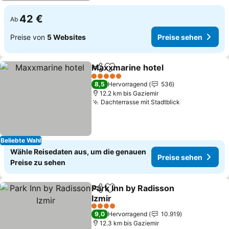
42 €
Ab
Preise von
5 Websites
Preise sehen
Maxxmarine hotel
Teilen
Zu Favoriten hinzufügen
5 Sterne
8,5
Hervorragend
536
12.2 km bis Gaziemir
Dachterrasse mit Stadtblick
Beliebte Wahl
Wähle Reisedaten aus, um die genauen
Preise sehen
Preise zu sehen
Park Inn by Radisson
Teilen
Zu Favoriten hinzufügen
Izmir
4 Sterne
9,0
Hervorragend
10.919
12.3 km bis Gaziemir