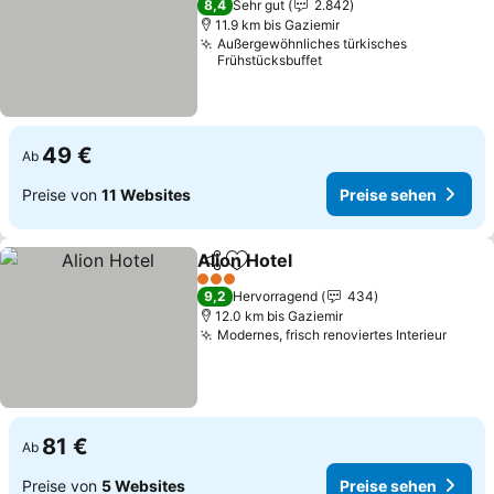
8,4
Sehr gut
2.842
11.9 km bis Gaziemir
Außergewöhnliches türkisches
Frühstücksbuffet
49 €
Ab
Preise von
11 Websites
Preise sehen
Alion Hotel
Teilen
Zu Favoriten hinzufügen
3 Sterne
9,2
Hervorragend
434
12.0 km bis Gaziemir
Modernes, frisch renoviertes Interieur
81 €
Ab
Preise von
5 Websites
Preise sehen