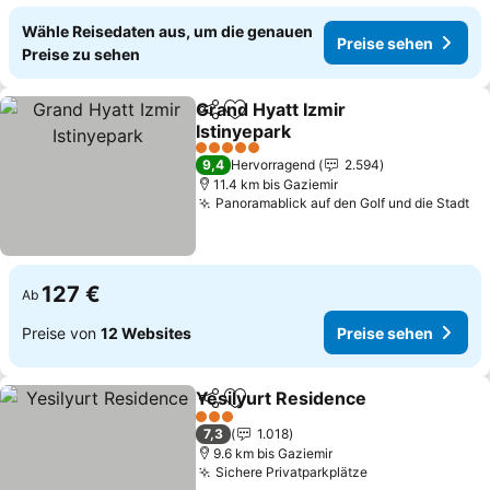
Wähle Reisedaten aus, um die genauen
Preise sehen
Preise zu sehen
Grand Hyatt Izmir
Teilen
Zu Favoriten hinzufügen
Istinyepark
5 Sterne
9,4
Hervorragend
2.594
11.4 km bis Gaziemir
Panoramablick auf den Golf und die Stadt
127 €
Ab
Preise von
12 Websites
Preise sehen
Yesilyurt Residence
Teilen
Zu Favoriten hinzufügen
3 Sterne
7,3
1.018
9.6 km bis Gaziemir
Sichere Privatparkplätze