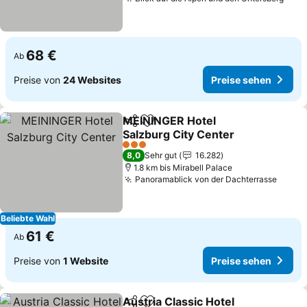
Prei
68 €
Ab
Preise von
24 Websites
Preise sehen
MEININGER Hotel
Teilen
Zu Favoriten hinzufügen
Salzburg City Center
Preise sehen
3 Sterne
8,0
Sehr gut
16.282
1.8 km bis Mirabell Palace
Panoramablick von der Dachterrasse
Preis
Beliebte Wahl
61 €
Ab
Preise von
1 Website
Preise sehen
Austria Classic Hotel