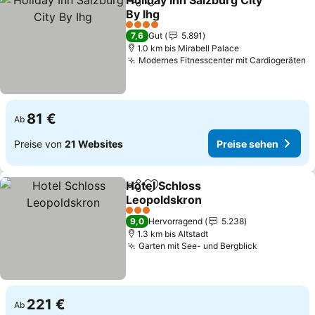
Holiday Inn Salzburg City
Teilen
Zu Favoriten hinzufügen
By Ihg
Preise sehen
4 Sterne
7,6
Gut
5.891
1.0 km bis Mirabell Palace
Modernes Fitnesscenter mit Cardiogeräten
P
81 €
Ab
Preise von
21 Websites
Preise sehen
Hotel Schloss
Teilen
Zu Favoriten hinzufügen
Leopoldskron
Preise sehen
3 Sterne
9,0
Hervorragend
5.238
1.3 km bis Altstadt
Garten mit See- und Bergblick
Preise seh
221 €
Ab