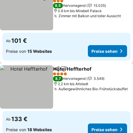
Preise sehen
3 Sterne
8,5
Hervorragend
15.025
0.6 km bis Mirabell Palace
Zimmer mit Balkon und toller Aussicht
Preis
101 €
Ab
Preise von
15 Websites
Preise sehen
Hotel Heffterhof
Teilen
Zu Favoriten hinzufügen
Preise se
4 Sterne
8,7
Hervorragend
3.549
2.2 km bis Altstadt
Außergewöhnliches Bio-Frühstücksbuffet
Pr
133 €
Ab
Preise von
18 Websites
Preise sehen