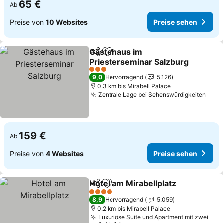
65 €
Ab
Preise von
10 Websites
Preise sehen
Gästehaus im
Teilen
Zu Favoriten hinzufügen
Priesterseminar Salzburg
Preise sehen
3 Sterne
9,0
Hervorragend
5.126
0.3 km bis Mirabell Palace
Zentrale Lage bei Sehenswürdigkeiten
Prei
159 €
Ab
Preise von
4 Websites
Preise sehen
Hotel am Mirabellplatz
Teilen
Zu Favoriten hinzufügen
Pre
4 Sterne
8,9
Hervorragend
5.059
0.2 km bis Mirabell Palace
Luxuriöse Suite und Apartment mit zwei