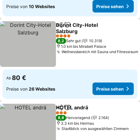
Preise von
10 Websites
Preise sehen
Dorint City-Hotel
Teilen
Zu Favoriten hinzufügen
Salzburg
Preise sehen
4 Sterne
8,2
Sehr gut
10.319
1.0 km bis Mirabell Palace
Wellnessbereich mit Sauna und Fitnessraum
80 €
Ab
Preise von
26 Websites
Preise sehen
HOTEL andrä
Teilen
Zu Favoriten hinzufügen
Preise sehen
3 Sterne
8,9
Hervorragend
2.164
3.3 km bis Herrnau
Stadtblick von ausgewählten Zimmern
Prei