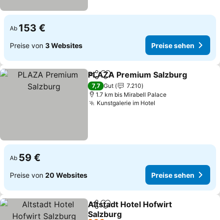
153 €
Ab
Preise von
3 Websites
Preise sehen
PLAZA Premium Salzburg
Teilen
Zu Favoriten hinzufügen
7,7
Gut
7.210
1.7 km bis Mirabell Palace
Kunstgalerie im Hotel
Preise sehen
59 €
Ab
Preise von
20 Websites
Preise sehen
Altstadt Hotel Hofwirt
Teilen
Zu Favoriten hinzufügen
Salzburg