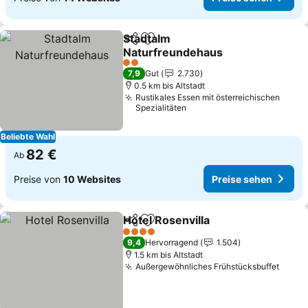
Stadtalm
Teilen
Zu Favoriten hinzufügen
Naturfreundehaus
Preise sehen
2 Sterne
7,9
Gut
2.730
0.5 km bis Altstadt
Rustikales Essen mit österreichischen
Spezialitäten
Beliebte Wahl
82 €
Ab
Preise von
10 Websites
Preise sehen
Hotel Rosenvilla
Teilen
Zu Favoriten hinzufügen
Preise seh
4 Sterne
9,4
Hervorragend
1.504
1.5 km bis Altstadt
Außergewöhnliches Frühstücksbuffet
Preis