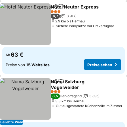
Hotel Neutor Express
Teilen
Zu Favoriten hinzufügen
Prei
3 Sterne
6,7
3.917
2.9 km bis Herrnau
Sichere Parkplätze vor Ort verfügbar
Preis
63 €
Ab
Preise von
15 Websites
Preise sehen
Numa Salzburg
Teilen
Zu Favoriten hinzufügen
Vogelweider
Preise sehen
3 Sterne
8,5
Hervorragend
3.895
3.3 km bis Herrnau
Gut ausgestattete Küchenzeile im Zimmer
Pr
Beliebte Wahl