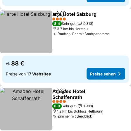
arte Hotel Salzburg
Teilen
Zu Favoriten hinzufügen
Preise
4 Sterne
8,4
Sehr gut
9.818
3.7 km bis Herrnau
Rooftop-Bar mit Stadtpanorama
Preise se
88 €
Ab
Preise von
17 Websites
Preise sehen
Amadeo Hotel
Teilen
Zu Favoriten hinzufügen
Schaffenrath
Preise sehen
4 Sterne
8,0
Sehr gut
1.988
1.2 km bis Schloss Hellbrunn
Zimmer mit Bergblick
Preise sehen