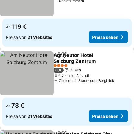
Schlafzimmern
119 €
Ab
Preise von
21 Websites
Preise sehen
Am Neutor Hotel
Teilen
Zu Favoriten hinzufügen
Salzburg Zentrum
Preise sehen
4 Sterne
6,8
4.682
0.7 km bis Altstadt
Zimmer mit Stadt- oder Bergblick
Preise s
73 €
Ab
Preise von
21 Websites
Preise sehen