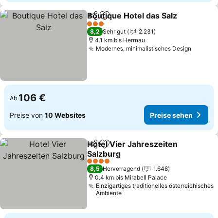
Boutique Hotel das Salz
Teilen
Zu Favoriten hinzufügen
Pr
3 Sterne
8,2
Sehr gut
2.231
4.1 km bis Herrnau
Modernes, minimalistisches Design
Preise 
106 €
Ab
Preise von
10 Websites
Preise sehen
Hotel Vier Jahreszeiten
Teilen
Zu Favoriten hinzufügen
Salzburg
Preise sehen
4 Sterne
8,5
Hervorragend
1.648
0.4 km bis Mirabell Palace
Einzigartiges traditionelles österreichisches
Ambiente