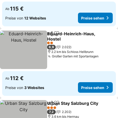
115 €
Ab
Preise von
12 Websites
Preise sehen
Eduard-Heinrich-Haus,
Teilen
Zu Favoriten hinzufügen
Hostel
Preise sehen
2 Sterne
6,9
2.022
2.2 km bis Schloss Hellbrunn
Großer Garten mit Sportanlagen
Preise se
112 €
Ab
Preise von
3 Websites
Preise sehen
Urban Stay Salzburg City
Teilen
Zu Favoriten hinzufügen
P
3 Sterne
7,2
2.202
3.6 km bis Herrnau