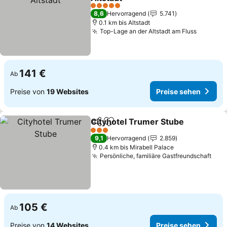
Preise sehen
5 Sterne
8,6
Hervorragend
5.741
0.1 km bis Altstadt
Top-Lage an der Altstadt am Fluss
Preise 
141 €
Ab
Preise von
19 Websites
Preise sehen
Cityhotel Trumer Stube
Teilen
Zu Favoriten hinzufügen
Pr
3 Sterne
9,1
Hervorragend
2.859
0.4 km bis Mirabell Palace
Persönliche, familiäre Gastfreundschaft
Prei
105 €
Ab
Preise von
14 Websites
Preise sehen