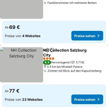
Familienzimmer mit mehreren Betten
Preise
69 €
Ab
Preise von
4 Websites
Preise sehen
NH Collection Salzburg
Teilen
Zu Favoriten hinzufügen
City
Preise sehen
4 Sterne
8,5
Hervorragend
5.719
0.5 km bis Mirabell Palace
Zimmer mit Blick auf den Kapuzinerberg
Pre
77 €
Ab
Preise von
23 Websites
Preise sehen