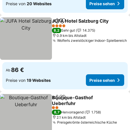
Preise von
20 Websites
Preise sehen
JUFA Hotel Salzburg City
Teilen
Zu Favoriten hinzufügen
P
4 Sterne
8,2
Sehr gut
14.375
0.9 km bis Altstadt
Wolferls zweistöckiger Indoor-Spielbereich
P
86 €
Ab
Preise von
19 Websites
Preise sehen
Boutique-Gasthof
Teilen
Zu Favoriten hinzufügen
Ueberfuhr
Preise sehen
2 Sterne
8,7
Hervorragend
1.758
2.1 km bis Altstadt
Preisgekrönte österreichische Küche
Preis