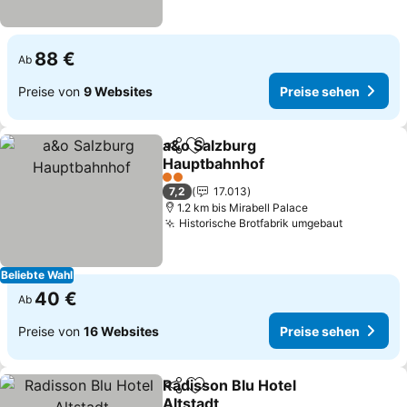
88 €
Ab
Preise von
9 Websites
Preise sehen
a&o Salzburg
Teilen
Zu Favoriten hinzufügen
Hauptbahnhof
Preise sehen
2 Sterne
7,2
17.013
1.2 km bis Mirabell Palace
Historische Brotfabrik umgebaut
Preise se
Beliebte Wahl
40 €
Ab
Preise von
16 Websites
Preise sehen
Radisson Blu Hotel
Teilen
Zu Favoriten hinzufügen
Altstadt