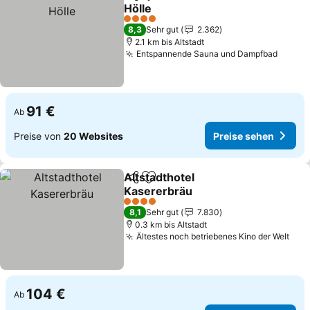
Teilen
Zu Favoriten hinzufügen
Hölle
Preise sehen
4 Sterne
8,3
Sehr gut
2.362
2.1 km bis Altstadt
Entspannende Sauna und Dampfbad
Preise
91 €
Ab
Preise von
20 Websites
Preise sehen
Altstadthotel
Teilen
Zu Favoriten hinzufügen
Kasererbräu
Preise sehen
4 Sterne
8,1
Sehr gut
7.830
0.3 km bis Altstadt
Ältestes noch betriebenes Kino der Welt
Pre
104 €
Ab