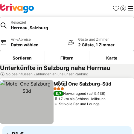
Favoriten
Einlog
Me
Reiseziel
Herrnau, Salzburg
An-/Abreise
Gäste und Zimmer
Daten wählen
2 Gäste, 1 Zimmer
Sortieren
Filtern
Karte
Unterkünfte in Salzburg nahe Herrnau
So beeinflussen Zahlungen an uns unser Ranking
Motel One Salzburg-Süd
Teilen
Zu Favoriten hinzufügen
P
3 Sterne
8,7
Hervorragend
9.439
1.7 km bis Schloss Hellbrunn
Stilvolle Bar und Lounge
Preise sehen