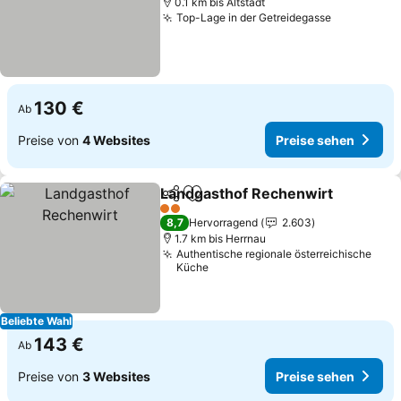
0.1 km bis Altstadt
Top-Lage in der Getreidegasse
Preise se
130 €
Ab
Preise von
4 Websites
Preise sehen
Landgasthof Rechenwirt
Teilen
Zu Favoriten hinzufügen
P
2 Sterne
8,7
Hervorragend
2.603
1.7 km bis Herrnau
Authentische regionale österreichische
Küche
Beliebte Wahl
143 €
Ab
Preise von
3 Websites
Preise sehen