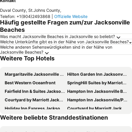
Kontakt
Duval County, St.Johns County
,
Telefon
:
+1(904)2493868
|
Offizielle Website
Häufig gestellte Fragen zum/zur Jacksonville
Beaches
Was macht Jacksonville Beaches in Jacksonville so beliebt?
Welche Unterkünfte gibt es in der Nähe von Jacksonville Beaches?
Welche anderen Sehenswürdigkeiten sind in der Nähe von
Jacksonville Beaches?
Weitere Top Hotels
Margaritaville Jacksonville Beach
Hilton Garden Inn Jacksonville Ponte Vedra Sawgrass
Best Western Oceanfront
SpringHill Suites by Marriott Jacksonville Beach Oceanfront
Fairfield Inn & Suites Jacksonville Beach
Hampton Inn Jacksonville Beach/Oceanfront
Courtyard by Marriott Jacksonville Beach Oceanfront
Hampton Inn Jacksonville/Ponte Vedra Beach-Mayo Clinic Area
Holiday Inn Express Jacksonville Beach By Ihg
Courtyard by Marriott Jacksonville I-295/East Beltway
Weitere beliebte Stranddestinationen
Casa Marina Hotel & Restaurant - Jacksonville Beach
Hyatt Place Jacksonville St. Johns Town Center
Holiday Inn Jacksonville E 295 Baymeadows By Ihg
Element Jacksonville Beach