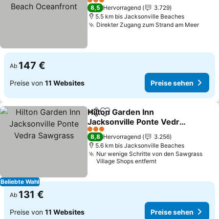
Oceanfront
3 Sterne
8,5
Hervorragend
3.729
5.5 km bis Jacksonville Beaches
Direkter Zugang zum Strand am Meer
147 €
Ab
Preise von
11 Websites
Preise sehen
Hilton Garden Inn
Teilen
Zu Favoriten hinzufügen
Jacksonville Ponte Vedra
Sawgrass
3 Sterne
8,8
Hervorragend
3.256
5.6 km bis Jacksonville Beaches
Nur wenige Schritte von den Sawgrass
Village Shops entfernt
Beliebte Wahl
131 €
Ab
Preise von
11 Websites
Preise sehen