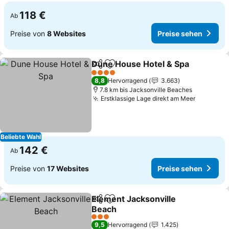
118 €
Ab
Preise von
8 Websites
Preise sehen
Dune House Hotel & Spa
Teilen
Zu Favoriten hinzufügen
4 Sterne
8,8
Hervorragend
3.663
7.8 km bis Jacksonville Beaches
Erstklassige Lage direkt am Meer
Beliebte Wahl
142 €
Ab
Preise von
17 Websites
Preise sehen
Element Jacksonville
Teilen
Zu Favoriten hinzufügen
Beach
3 Sterne
9,5
Hervorragend
1.425