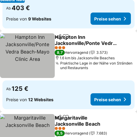
403 €
Ab
Preise von
9 Websites
Preise sehen
Hampton Inn
Teilen
Zu Favoriten hinzufügen
Jacksonville/Ponte Vedra
Beach-Mayo Clinic Area
3 Sterne
8,7
Hervorragend
3.573
1.6 km bis Jacksonville Beaches
Praktische Lage in der Nähe von Stränden
und Restaurants
125 €
Ab
Preise von
12 Websites
Preise sehen
Margaritaville
Teilen
Zu Favoriten hinzufügen
Jacksonville Beach
3 Sterne
8,5
Hervorragend
7.683