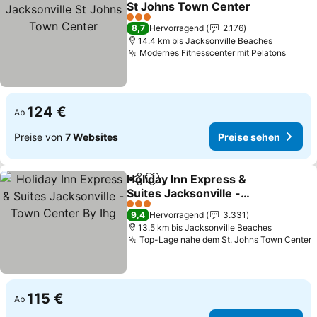
St Johns Town Center
3 Sterne
8,7
Hervorragend
2.176
14.4 km bis Jacksonville Beaches
Modernes Fitnesscenter mit Pelatons
124 €
Ab
Preise von
7 Websites
Preise sehen
Holiday Inn Express &
Teilen
Zu Favoriten hinzufügen
Suites Jacksonville -
Town Center By Ihg
3 Sterne
9,4
Hervorragend
3.331
13.5 km bis Jacksonville Beaches
Top-Lage nahe dem St. Johns Town Center
115 €
Ab