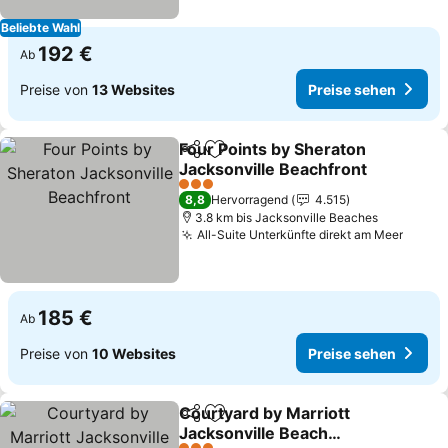
Beliebte Wahl
192 €
Ab
Preise von
13 Websites
Preise sehen
Four Points by Sheraton
Teilen
Zu Favoriten hinzufügen
Jacksonville Beachfront
3 Sterne
8,8
Hervorragend
4.515
3.8 km bis Jacksonville Beaches
All-Suite Unterkünfte direkt am Meer
185 €
Ab
Preise von
10 Websites
Preise sehen
Courtyard by Marriott
Teilen
Zu Favoriten hinzufügen
Jacksonville Beach