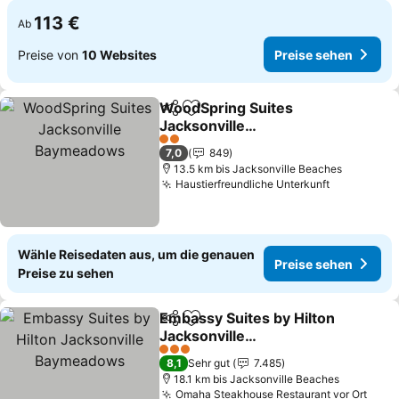
113 €
Ab
Preise von
10 Websites
Preise sehen
WoodSpring Suites
Teilen
Zu Favoriten hinzufügen
Jacksonville
Baymeadows
2 Sterne
7,0
849
13.5 km bis Jacksonville Beaches
Haustierfreundliche Unterkunft
Wähle Reisedaten aus, um die genauen
Preise sehen
Preise zu sehen
Embassy Suites by Hilton
Teilen
Zu Favoriten hinzufügen
Jacksonville
Baymeadows
3 Sterne
8,1
Sehr gut
7.485
18.1 km bis Jacksonville Beaches
Omaha Steakhouse Restaurant vor Ort