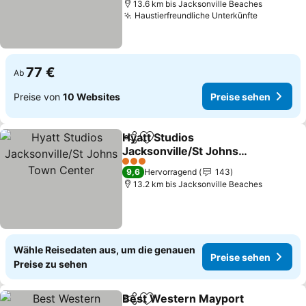
13.6 km bis Jacksonville Beaches
Haustierfreundliche Unterkünfte
77 €
Ab
Preise von
10 Websites
Preise sehen
Hyatt Studios
Teilen
Zu Favoriten hinzufügen
Jacksonville/St Johns
Town Center
3 Sterne
9,6
Hervorragend
143
13.2 km bis Jacksonville Beaches
Wähle Reisedaten aus, um die genauen
Preise sehen
Preise zu sehen
Best Western Mayport
Teilen
Zu Favoriten hinzufügen