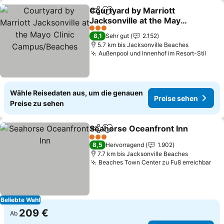
Courtyard by Marriott
Teilen
Zu Favoriten hinzufügen
Jacksonville at the Mayo
Clinic Campus/Beaches
3 Sterne
8,1
Sehr gut
2.152
5.7 km bis Jacksonville Beaches
Außenpool und Innenhof im Resort-Stil
Wähle Reisedaten aus, um die genauen
Preise sehen
Preise zu sehen
Seahorse Oceanfront Inn
Teilen
Zu Favoriten hinzufügen
3 Sterne
8,5
Hervorragend
1.902
7.7 km bis Jacksonville Beaches
Beaches Town Center zu Fuß erreichbar
Beliebte Wahl
209 €
Ab