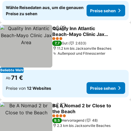
Wähle Reisedaten aus, um die genauen
Preise sehen
Preise zu sehen
Quality Inn Atlantic
Teilen
Zu Favoriten hinzufügen
Beach-Mayo Clinic Jax
Area
3 Sterne
7,7
Gut
2.633
11.2 km bis Jacksonville Beaches
Außenpool und Fitnesscenter
Beliebte Wahl
71 €
Ab
Preise von
12 Websites
Preise sehen
Be A Nomad 2 br Close to
Teilen
Zu Favoriten hinzufügen
the Beach
4 Sterne
9,5
Hervorragend
48
2.3 km bis Jacksonville Beaches