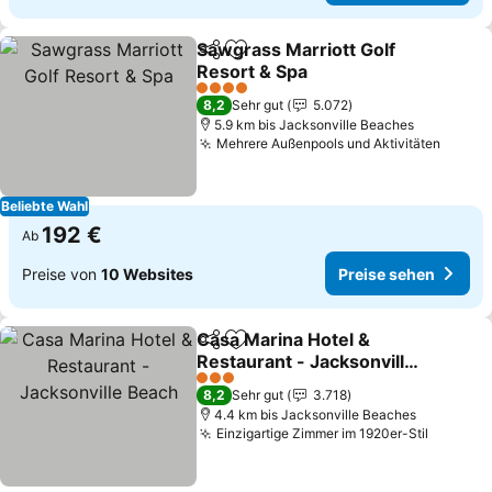
Sawgrass Marriott Golf
Teilen
Zu Favoriten hinzufügen
Resort & Spa
4 Sterne
8,2
Sehr gut
5.072
5.9 km bis Jacksonville Beaches
Mehrere Außenpools und Aktivitäten
Beliebte Wahl
192 €
Ab
Preise von
10 Websites
Preise sehen
Casa Marina Hotel &
Teilen
Zu Favoriten hinzufügen
Restaurant - Jacksonville
Beach
3 Sterne
8,2
Sehr gut
3.718
4.4 km bis Jacksonville Beaches
Einzigartige Zimmer im 1920er-Stil