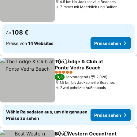
4.5 km bis Jacksonville Beaches
Zimmer mit Meerblick und Balkon
108 €
Ab
Preise von
14 Websites
Preise sehen
The Lodge & Club at
Teilen
Zu Favoriten hinzufügen
Ponte Vedra Beach
5 Sterne
9,3
Hervorragend
2.028
1.5 km bis Jacksonville Beaches
Zwei beheizte Außenpools
Wähle Reisedaten aus, um die genauen
Preise sehen
Preise zu sehen
Best Western Oceanfront
Teilen
Zu Favoriten hinzufügen