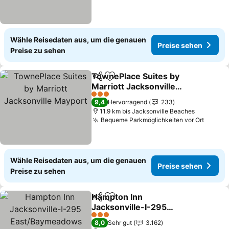
Wähle Reisedaten aus, um die genauen
Preise sehen
Preise zu sehen
TownePlace Suites by
Teilen
Zu Favoriten hinzufügen
Marriott Jacksonville
Mayport
3 Sterne
9,4
Hervorragend
233
11.9 km bis Jacksonville Beaches
Bequeme Parkmöglichkeiten vor Ort
Wähle Reisedaten aus, um die genauen
Preise sehen
Preise zu sehen
Hampton Inn
Teilen
Zu Favoriten hinzufügen
Jacksonville-I-295
East/Baymeadows
3 Sterne
8,0
Sehr gut
3.162