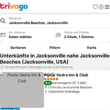
Favoriten
Einlog
Me
Reiseziel
Jacksonville Beaches, Jacksonville
An-/Abreise
Gäste und Zimmer
Daten wählen
2 Gäste, 1 Zimmer
Sortieren
Filtern
Karte
Unterkünfte in Jacksonville nahe Jacksonville
Beaches (Jacksonville, USA)
So beeinflussen Zahlungen an uns unser Ranking
Ponte Vedra Inn & Club
Teilen
Zu Favoriten hinzufügen
5 Sterne
9,3
Hervorragend
3.690
1.5 km bis Jacksonville Beaches
Unberührte Strandlage
Beliebte Wahl