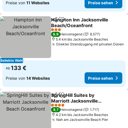
Preise von
11 Websites
Preise sehen
Hampton Inn Jacksonville
Teilen
Zu Favoriten hinzufügen
Beach/Oceanfront
3 Sterne
8,9
Hervorragend
8.577
5.4 km bis Jacksonville Beaches
Direkter Strandzugang mit privaten Dünen
Beliebte Wahl
133 €
Ab
Preise von
14 Websites
Preise sehen
SpringHill Suites by
Teilen
Zu Favoriten hinzufügen
Marriott Jacksonville
Beach Oceanfront
4 Sterne
8,7
Hervorragend
1.717
4.2 km bis Jacksonville Beaches
Nah am Jacksonville Beach Pier