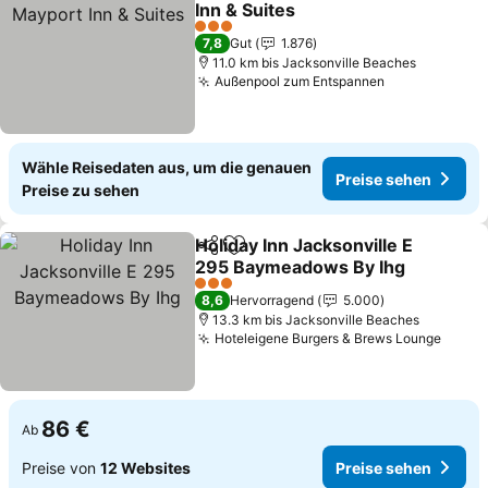
Inn & Suites
3 Sterne
7,8
Gut
1.876
11.0 km bis Jacksonville Beaches
Außenpool zum Entspannen
Wähle Reisedaten aus, um die genauen
Preise sehen
Preise zu sehen
Holiday Inn Jacksonville E
Teilen
Zu Favoriten hinzufügen
295 Baymeadows By Ihg
3 Sterne
8,6
Hervorragend
5.000
13.3 km bis Jacksonville Beaches
Hoteleigene Burgers & Brews Lounge
86 €
Ab
Preise von
12 Websites
Preise sehen