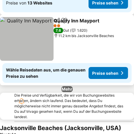
Preise von
13 Websites
Preise sehen
Quality Inn Mayport
Teilen
Zu Favoriten hinzufügen
2 Sterne
7,6
Gut
1.620
11.2 km bis Jacksonville Beaches
Wähle Reisedaten aus, um die genauen
Preise sehen
Preise zu sehen
Mehr
Die Preise und Verfügbarkeit, die wir von Buchungswebsites
erhalten, ändern sich laufend. Das bedeutet, dass Du
möglicherweise nicht immer genau dasselbe Angebot findest, das
Du auf trivago gesehen hast, wenn Du auf der Buchungswebsite
landest.
Jacksonville Beaches (Jacksonville, USA)