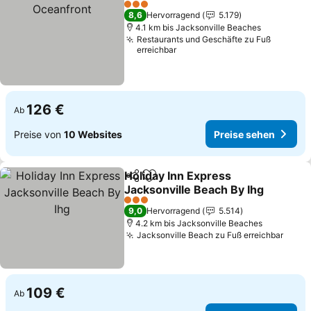
3 Sterne
8,6
Hervorragend
5.179
4.1 km bis Jacksonville Beaches
Restaurants und Geschäfte zu Fuß
erreichbar
126 €
Ab
Preise von
10 Websites
Preise sehen
Holiday Inn Express
Teilen
Zu Favoriten hinzufügen
Jacksonville Beach By Ihg
3 Sterne
9,0
Hervorragend
5.514
4.2 km bis Jacksonville Beaches
Jacksonville Beach zu Fuß erreichbar
109 €
Ab