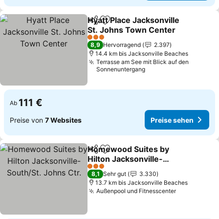
Hyatt Place Jacksonville
Teilen
Zu Favoriten hinzufügen
St. Johns Town Center
3 Sterne
8,9
Hervorragend
2.397
14.4 km bis Jacksonville Beaches
Terrasse am See mit Blick auf den
Sonnenuntergang
111 €
Ab
Preise von
7 Websites
Preise sehen
Homewood Suites by
Teilen
Zu Favoriten hinzufügen
Hilton Jacksonville-
South/St. Johns Ctr.
3 Sterne
8,1
Sehr gut
3.330
13.7 km bis Jacksonville Beaches
Außenpool und Fitnesscenter