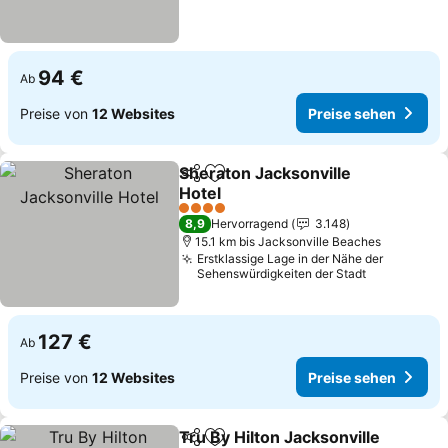
94 €
Ab
Preise von
12 Websites
Preise sehen
Sheraton Jacksonville
Teilen
Zu Favoriten hinzufügen
Hotel
4 Sterne
8,9
Hervorragend
3.148
15.1 km bis Jacksonville Beaches
Erstklassige Lage in der Nähe der
Sehenswürdigkeiten der Stadt
127 €
Ab
Preise von
12 Websites
Preise sehen
Tru By Hilton Jacksonville
Teilen
Zu Favoriten hinzufügen