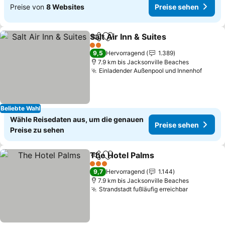
Preise von
8 Websites
Preise sehen
Salt Air Inn & Suites
Teilen
Zu Favoriten hinzufügen
2 Sterne
9,5
Hervorragend
1.389
7.9 km bis Jacksonville Beaches
Einladender Außenpool und Innenhof
Beliebte Wahl
Wähle Reisedaten aus, um die genauen
Preise sehen
Preise zu sehen
The Hotel Palms
Teilen
Zu Favoriten hinzufügen
3 Sterne
9,7
Hervorragend
1.144
7.9 km bis Jacksonville Beaches
Strandstadt fußläufig erreichbar