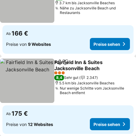
3.7 km bis Jacksonville Beaches
Nähe zu Jacksonville Beach und
Restaurants
166 €
Ab
Preise von
9 Websites
Preise sehen
Fairfield Inn & Suites
Teilen
Zu Favoriten hinzufügen
Jacksonville Beach
3 Sterne
8,4
Sehr gut
2.347
5.5 km bis Jacksonville Beaches
Nur wenige Schritte vom Jacksonville
Beach entfernt
175 €
Ab
Preise von
12 Websites
Preise sehen