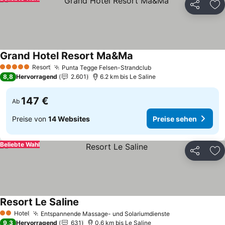
Teilen
Zu
Grand Hotel Resort Ma&Ma
Preise sehen
Resort
Punta Tegge Felsen-Strandclub
Preise sehen
5 Sterne
8,8
Hervorragend
2.601
6.2 km bis Le Saline
147 €
Ab
Preise von
14 Websites
Preise sehen
Beliebte Wahl
Teilen
Zu
Resort Le Saline
Preise sehen
Hotel
Entspannende Massage- und Solariumdienste
Preise sehen
2 Sterne
9,3
Hervorragend
631
0.6 km bis Le Saline