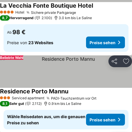
La Vecchia Fonte Boutique Hotel
Preise sehen
Hotel
Sichere private Parkgarage
Preise sehen
4 Sterne
8,7
Hervorragend
2.100
3.0 km bis Le Saline
98 €
Ab
Preise von
23 Websites
Preise sehen
Beliebte Wahl
Teilen
Zu
Residence Porto Mannu
Preise sehen
Serviced apartment
PADI-Tauchzentrum vor Ort
Preise sehen
3 Sterne
8,1
Sehr gut
2.112
0.9 km bis Le Saline
Wähle Reisedaten aus, um die genauen
Preise sehen
Preise zu sehen