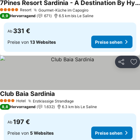
7Pines Resort Sardinia - A Destination By Hyatt
Preise sehen
Resort
Gourmet-Küche im Capogiro
Preise sehen
5 Sterne
8,9
Hervorragend
671
6.5 km bis Le Saline
331 €
Ab
Preise von
13 Websites
Preise sehen
Teilen
Zu
Club Baia Sardinia
Preise sehen
Hotel
Erstklassige Strandlage
Preise sehen
4 Sterne
8,8
Hervorragend
1.632
6.3 km bis Le Saline
197 €
Ab
Preise von
5 Websites
Preise sehen