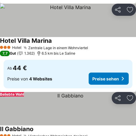
Teilen
Zu
Hotel Villa Marina
Preise sehen
Hotel
Zentrale Lage in einem Wohnviertel
Preise sehen
3 Sterne
7,7
Gut
1.362
6.5 km bis Le Saline
44 €
Ab
Preise von
4 Websites
Preise sehen
Beliebte Wahl
Teilen
Zu
Il Gabbiano
Preise sehen
Hotel