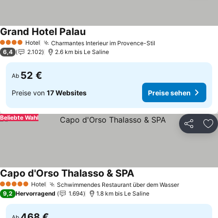
Grand Hotel Palau
Preise sehen
Hotel
Charmantes Interieur im Provence-Stil
Preise sehen
4 Sterne
6,4
2.102
2.6 km bis Le Saline
52 €
Ab
Preise von
17 Websites
Preise sehen
Beliebte Wahl
Teilen
Zu
Capo d'Orso Thalasso & SPA
Preise sehen
Hotel
Schwimmendes Restaurant über dem Wasser
Preise seh
5 Sterne
9,2
Hervorragend
1.694
1.8 km bis Le Saline
468 €
Ab