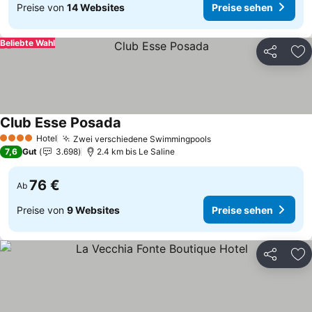
Preise von
14 Websites
Preise sehen
Beliebte Wahl
Teilen
Zu
Club Esse Posada
Preise sehen
Hotel
Zwei verschiedene Swimmingpools
Preise sehen
4 Sterne
7,6
Gut
3.698
2.4 km bis Le Saline
76 €
Ab
Preise von
9 Websites
Preise sehen
Teilen
Zu