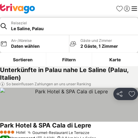
Favoriten
Einlog
Me
Reiseziel
Le Saline, Palau
An-/Abreise
Gäste und Zimmer
Daten wählen
2 Gäste, 1 Zimmer
Sortieren
Filtern
Karte
Unterkünfte in Palau nahe Le Saline (Palau,
Italien)
So beeinflussen Zahlungen an uns unser Ranking
Teilen
Zu
Park Hotel & SPA Cala di Lepre
Preise sehen
Hotel
Gourmet-Restaurant Le Terrazze
Preise sehen
4 Sterne