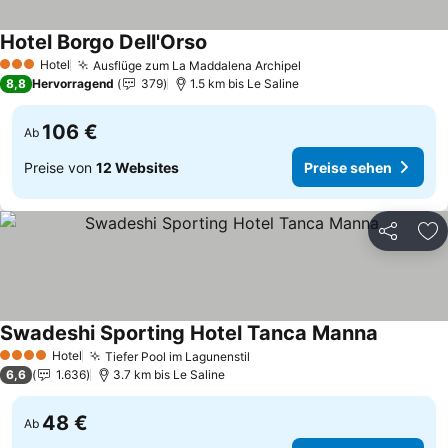
Hotel Borgo Dell'Orso
Preise sehen
Hotel
Ausflüge zum La Maddalena Archipel
Preise sehen
3 Sterne
8,8
Hervorragend
379
1.5 km bis Le Saline
106 €
Ab
Preise von
12 Websites
Preise sehen
Teilen
Zu
Swadeshi Sporting Hotel Tanca Manna
Preise s
Hotel
Tiefer Pool im Lagunenstil
Preise sehen
4 Sterne
6,6
1.636
3.7 km bis Le Saline
48 €
Ab