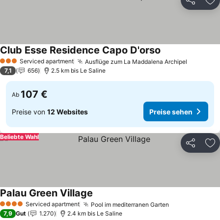
Teilen
Zu
Club Esse Residence Capo D'orso
Preise sehen
Serviced apartment
Ausflüge zum La Maddalena Archipel
Preise s
3 Sterne
7,1
656
2.5 km bis Le Saline
107 €
Ab
Preise von
12 Websites
Preise sehen
Beliebte Wahl
Teilen
Zu
Palau Green Village
Preise sehen
Serviced apartment
Pool im mediterranen Garten
Preise sehen
4 Sterne
7,9
Gut
1.270
2.4 km bis Le Saline