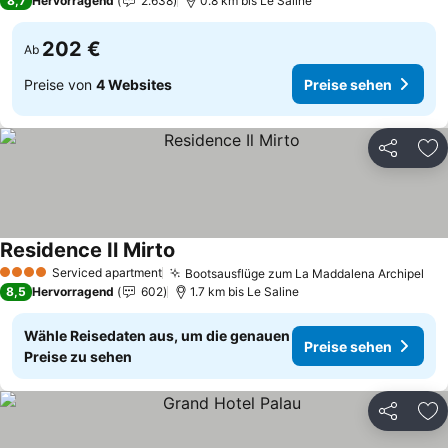
8,7
Hervorragend
2.638
0.8 km bis Le Saline
202 €
Ab
Preise von
4 Websites
Preise sehen
Teilen
Zu
Residence Il Mirto
Preise sehen
Serviced apartment
Bootsausflüge zum La Maddalena Archipel
Pre
4 Sterne
8,5
Hervorragend
602
1.7 km bis Le Saline
Wähle Reisedaten aus, um die genauen
Preise sehen
Preise zu sehen
Teilen
Zu