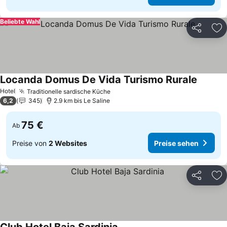
Beliebte Wahl
Teilen
Zu
Locanda Domus De Vida Turismo Rurale
Preise 
Hotel
Traditionelle sardische Küche
Preise sehen
6,2
345
2.9 km bis Le Saline
75 €
Ab
Preise von
2 Websites
Preise sehen
Teilen
Zu