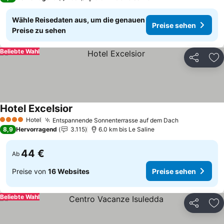
Wähle Reisedaten aus, um die genauen
Preise sehen
Preise zu sehen
Beliebte Wahl
Teilen
Zu
Hotel Excelsior
Preise sehen
Hotel
Entspannende Sonnenterrasse auf dem Dach
Preise sehe
4 Sterne
8,9
Hervorragend
3.115
6.0 km bis Le Saline
44 €
Ab
Preise von
16 Websites
Preise sehen
Beliebte Wahl
Teilen
Zu