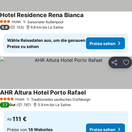
Hotel Residence Rena Bianca
Preise sehen
Hotel
Saisonaler Außenpool
Preise sehen
3 Sterne
6,6
153
6.8 km bis Le Saline
Wähle Reisedaten aus, um die genauen
Preise sehen
Preise zu sehen
Teilen
Zu
AHR Altura Hotel Porto Rafael
Preise sehen
Hotel
Traditionelles sardisches Dorfdesign
Preise sehen
4 Sterne
7,7
Gut
787
3.9 km bis Le Saline
111 €
Ab
Preise von
16 Websites
Preise sehen