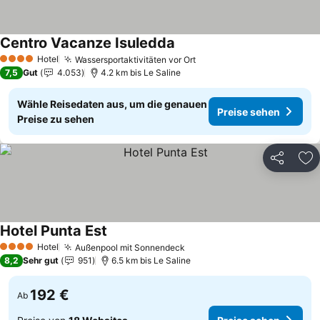
Centro Vacanze Isuledda
Preise sehen
Hotel
Wassersportaktivitäten vor Ort
Preise sehen
4 Sterne
7,5
Gut
4.053
4.2 km bis Le Saline
Wähle Reisedaten aus, um die genauen
Preise sehen
Preise zu sehen
Teilen
Zu
Hotel Punta Est
Preise sehen
Hotel
Außenpool mit Sonnendeck
Preise sehen
4 Sterne
8,2
Sehr gut
951
6.5 km bis Le Saline
192 €
Ab