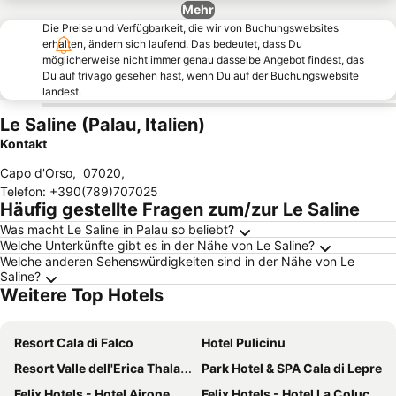
Mehr
Die Preise und Verfügbarkeit, die wir von Buchungswebsites
erhalten, ändern sich laufend. Das bedeutet, dass Du
möglicherweise nicht immer genau dasselbe Angebot findest, das
Du auf trivago gesehen hast, wenn Du auf der Buchungswebsite
landest.
Le Saline (Palau, Italien)
Kontakt
Capo d'Orso
,
07020
,
Telefon
:
+390(789)707025
Häufig gestellte Fragen zum/zur Le Saline
Was macht Le Saline in Palau so beliebt?
Welche Unterkünfte gibt es in der Nähe von Le Saline?
Welche anderen Sehenswürdigkeiten sind in der Nähe von Le
Saline?
Weitere Top Hotels
Resort Cala di Falco
Hotel Pulicinu
Resort Valle dell'Erica Thalasso & SPA
Park Hotel & SPA Cala di Lepre
Felix Hotels - Hotel Airone
Felix Hotels - Hotel La Coluccia