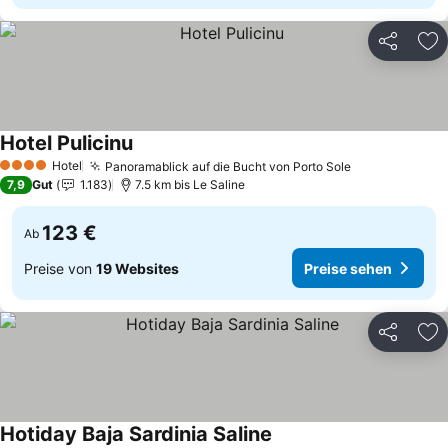
Teilen
Zu
Hotel Pulicinu
Preise sehen
Hotel
Panoramablick auf die Bucht von Porto Sole
Preise sehen
4 Sterne
7,9
Gut
1.183
7.5 km bis Le Saline
123 €
Ab
Preise von
19 Websites
Preise sehen
Teilen
Zu
Hotiday Baja Sardinia Saline
Preise sehen