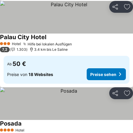
Teilen
Zu
Palau City Hotel
Preise sehen
Hotel
Hilfe bei lokalen Ausflügen
Preise sehen
3 Sterne
7,2
1.303
3.4 km bis Le Saline
50 €
Ab
Preise von
18 Websites
Preise sehen
Teilen
Zu
Posada
Preise sehen
Hotel
4 Sterne