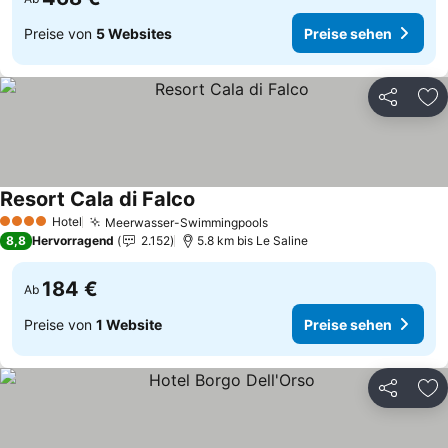
Preise von
5 Websites
Preise sehen
Teilen
Zu
Resort Cala di Falco
Preise sehen
Hotel
Meerwasser-Swimmingpools
Preise sehen
4 Sterne
8,8
Hervorragend
2.152
5.8 km bis Le Saline
184 €
Ab
Preise von
1 Website
Preise sehen
Teilen
Zu