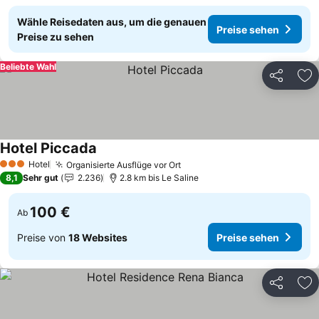
Wähle Reisedaten aus, um die genauen
Preise sehen
Preise zu sehen
Beliebte Wahl
Teilen
Zu
Hotel Piccada
Preise sehen
Hotel
Organisierte Ausflüge vor Ort
Preise sehen
3 Sterne
8,1
Sehr gut
2.236
2.8 km bis Le Saline
100 €
Ab
Preise von
18 Websites
Preise sehen
Teilen
Zu