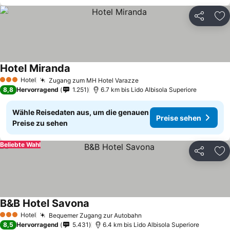
Teilen
Zu
Hotel Miranda
Hotel
Zugang zum MH Hotel Varazze
3 Sterne
8,8
Hervorragend
1.251
6.7 km bis Lido Albisola Superiore
Wähle Reisedaten aus, um die genauen
Preise sehen
Preise zu sehen
Beliebte Wahl
Teilen
Zu
B&B Hotel Savona
Hotel
Bequemer Zugang zur Autobahn
3 Sterne
8,5
Hervorragend
5.431
6.4 km bis Lido Albisola Superiore