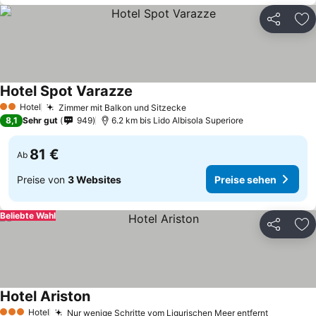
Teilen
Zu
Hotel Spot Varazze
Hotel
Zimmer mit Balkon und Sitzecke
2 Sterne
8,1
Sehr gut
949
6.2 km bis Lido Albisola Superiore
81 €
Ab
Preise von
3 Websites
Preise sehen
Beliebte Wahl
Teilen
Zu
Hotel Ariston
Hotel
Nur wenige Schritte vom Ligurischen Meer entfernt