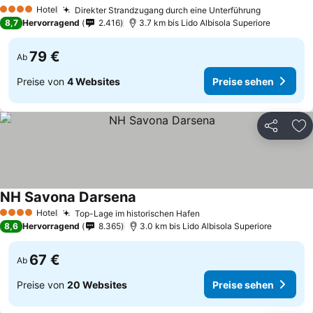
Hotel
Direkter Strandzugang durch eine Unterführung
4 Sterne
8,7
Hervorragend
2.416
3.7 km bis Lido Albisola Superiore
79 €
Ab
Preise von
4 Websites
Preise sehen
Teilen
Zu
NH Savona Darsena
Hotel
Top-Lage im historischen Hafen
4 Sterne
8,6
Hervorragend
8.365
3.0 km bis Lido Albisola Superiore
67 €
Ab
Preise von
20 Websites
Preise sehen