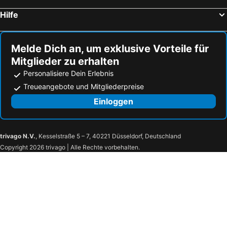
Noli Strandhotels
Isolabona Strandhotels
Hotel La Tavernetta
Hotel Melograno
Hilfe
Alessandria Strandhotels
Asti Strandhotels
Albergo blue fish
Park Hotel
Riva Ligure Strandhotels
Corniglia Strandhotels
Vittoria_Albissola
Hotel San Giorgio
Hotel Acqua Marina
Hotel Nuovo Metropol
Melde Dich an, um exklusive Vorteile für
Mitglieder zu erhalten
Belvedere
Hotel Arcobaleno
Personalisiere Dein Erlebnis
Agriturismo Cele
Hotel Villa Adele
Treueangebote und Mitgliederpreise
Hotel Marina
Hotel Marinella
Einloggen
Hotel Tirreno
Ena Hotel
Hotel Villa Delibera
Hotel Riviera Varazze
Hotel Serena
Villa Maria
trivago N.V.
, Kesselstraße 5 – 7, 40221 Düsseldorf, Deutschland
Copyright 2026 trivago | Alle Rechte vorbehalten.
Hotel Zunino
Meublé Miramare
San Lorenzo CLASSIC
Hotel Malibu
Motel Mirò
Hotel San Paolo