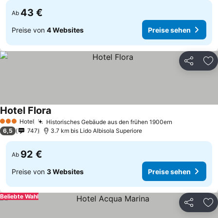
43 €
Ab
Preise von
4 Websites
Preise sehen
Teilen
Zu
Hotel Flora
Hotel
Historisches Gebäude aus den frühen 1900ern
3 Sterne
6,5
747
3.7 km bis Lido Albisola Superiore
92 €
Ab
Preise von
3 Websites
Preise sehen
Beliebte Wahl
Teilen
Zu