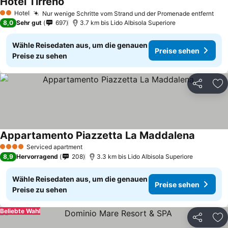
Hotel Tirreno
Hotel
Nur wenige Schritte vom Strand und der Promenade entfernt
2 Sterne
8,0
Sehr gut
697
3.7 km bis Lido Albisola Superiore
Wähle Reisedaten aus, um die genauen
Preise sehen
Preise zu sehen
Teilen
Zu
Appartamento Piazzetta La Maddalena
Serviced apartment
4 Sterne
8,9
Hervorragend
208
3.3 km bis Lido Albisola Superiore
Wähle Reisedaten aus, um die genauen
Preise sehen
Preise zu sehen
Beliebte Wahl
Teilen
Zu