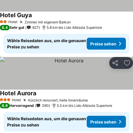
Hotel Guya
Hotel
Zimmer mit eigenem Balkon
2 Sterne
8,4
Sehr gut
627
5.8 km bis Lido Albisola Superiore
Wähle Reisedaten aus, um die genauen
Preise sehen
Preise zu sehen
Teilen
Zu
Hotel Aurora
Hotel
Kürzlich renoviert, helle Innenräume
3 Sterne
8,9
Hervorragend
390
5.5 km bis Lido Albisola Superiore
Wähle Reisedaten aus, um die genauen
Preise sehen
Preise zu sehen