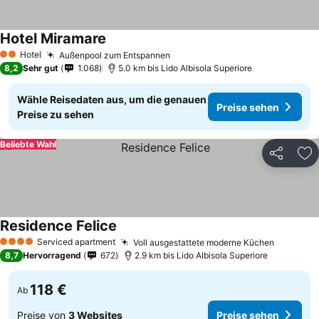
Hotel Miramare
Hotel
Außenpool zum Entspannen
2 Sterne
8,2
Sehr gut
1.068
5.0 km bis Lido Albisola Superiore
Wähle Reisedaten aus, um die genauen
Preise sehen
Preise zu sehen
Beliebte Wahl
Teilen
Zu
Residence Felice
Serviced apartment
Voll ausgestattete moderne Küchen
4 Sterne
8,7
Hervorragend
672
2.9 km bis Lido Albisola Superiore
118 €
Ab
Preise von
3 Websites
Preise sehen