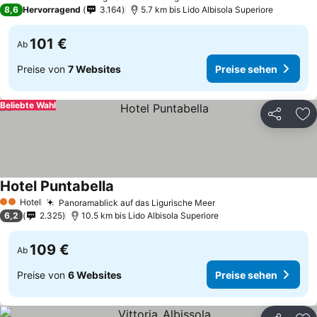
3 Sterne
8,6
Hervorragend
3.164
5.7 km bis Lido Albisola Superiore
101 €
Ab
Preise von
7 Websites
Preise sehen
Beliebte Wahl
Teilen
Zu
Hotel Puntabella
Hotel
Panoramablick auf das Ligurische Meer
2 Sterne
6,2
2.325
10.5 km bis Lido Albisola Superiore
109 €
Ab
Preise von
6 Websites
Preise sehen