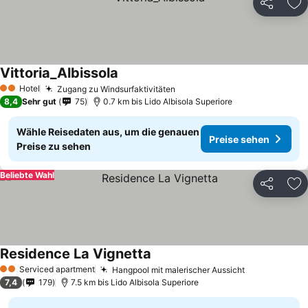
Teilen
Zu
Vittoria_Albissola
Hotel
Zugang zu Windsurfaktivitäten
2 Sterne
8,4
Sehr gut
75
0.7 km bis Lido Albisola Superiore
Wähle Reisedaten aus, um die genauen
Preise sehen
Preise zu sehen
Beliebte Wahl
Teilen
Zu
Residence La Vignetta
Serviced apartment
Hangpool mit malerischer Aussicht
2 Sterne
7,4
179
7.5 km bis Lido Albisola Superiore