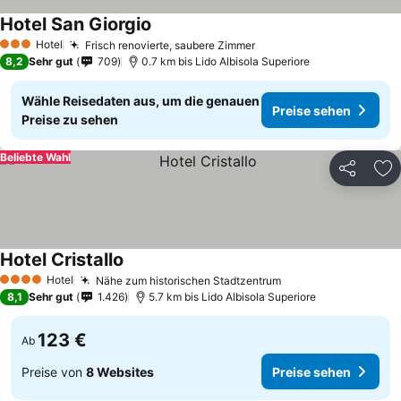
Hotel San Giorgio
Hotel
Frisch renovierte, saubere Zimmer
3 Sterne
8,2
Sehr gut
709
0.7 km bis Lido Albisola Superiore
Wähle Reisedaten aus, um die genauen
Preise sehen
Preise zu sehen
Beliebte Wahl
Teilen
Zu
Hotel Cristallo
Hotel
Nähe zum historischen Stadtzentrum
4 Sterne
8,1
Sehr gut
1.426
5.7 km bis Lido Albisola Superiore
123 €
Ab
Preise von
8 Websites
Preise sehen