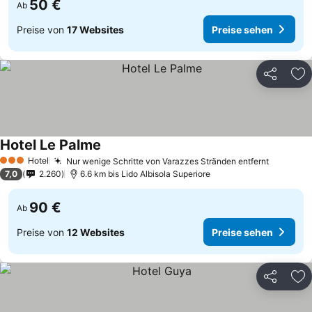
50 €
Ab
Preise von
17 Websites
Preise sehen
Teilen
Zu
Hotel Le Palme
Hotel
Nur wenige Schritte von Varazzes Stränden entfernt
3 Sterne
7,0
2.260
6.6 km bis Lido Albisola Superiore
90 €
Ab
Preise von
12 Websites
Preise sehen
Teilen
Zu