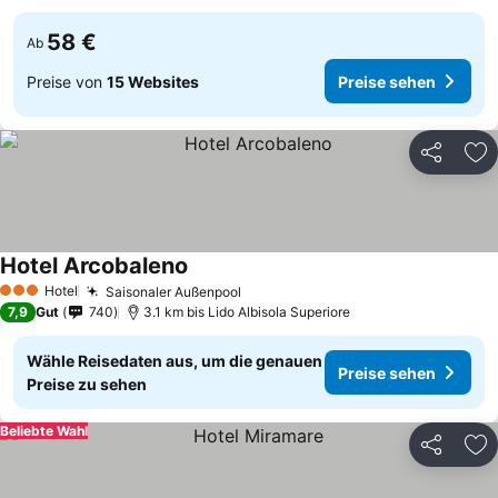
58 €
Ab
Preise von
15 Websites
Preise sehen
Teilen
Zu
Hotel Arcobaleno
Hotel
Saisonaler Außenpool
3 Sterne
7,9
Gut
740
3.1 km bis Lido Albisola Superiore
Wähle Reisedaten aus, um die genauen
Preise sehen
Preise zu sehen
Beliebte Wahl
Teilen
Zu