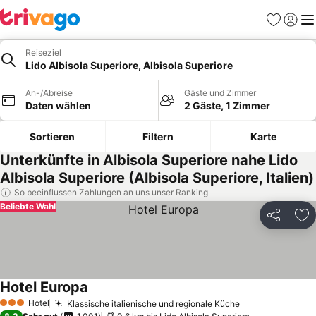
Favoriten
Einlog
Me
Reiseziel
Lido Albisola Superiore, Albisola Superiore
An-/Abreise
Gäste und Zimmer
Daten wählen
2 Gäste, 1 Zimmer
Sortieren
Filtern
Karte
Unterkünfte in Albisola Superiore nahe Lido
Albisola Superiore (Albisola Superiore, Italien)
So beeinflussen Zahlungen an uns unser Ranking
Beliebte Wahl
Teilen
Zu
Hotel Europa
Hotel
Klassische italienische und regionale Küche
3 Sterne