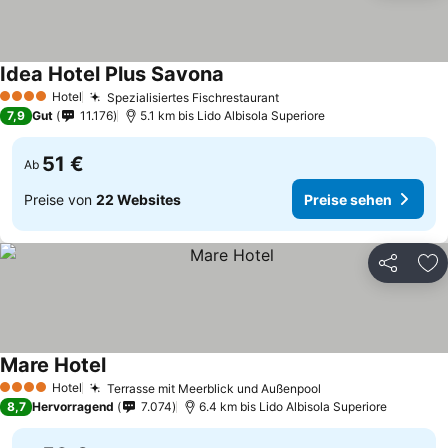
Idea Hotel Plus Savona
Hotel
Spezialisiertes Fischrestaurant
4 Sterne
7,9
Gut
11.176
5.1 km bis Lido Albisola Superiore
51 €
Ab
Preise von
22 Websites
Preise sehen
Teilen
Zu
Mare Hotel
Hotel
Terrasse mit Meerblick und Außenpool
4 Sterne
8,7
Hervorragend
7.074
6.4 km bis Lido Albisola Superiore