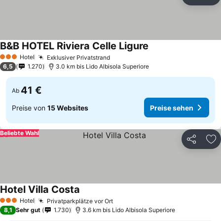
Teilen
Zu
B&B HOTEL Riviera Celle Ligure
Hotel
Exklusiver Privatstrand
3 Sterne
6,5
1.270
3.0 km bis Lido Albisola Superiore
41 €
Ab
Preise von
15 Websites
Preise sehen
Beliebte Wahl
Teilen
Zu
Hotel Villa Costa
Hotel
Privatparkplätze vor Ort
3 Sterne
8,1
Sehr gut
1.730
3.6 km bis Lido Albisola Superiore