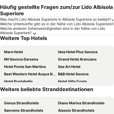
Häufig gestellte Fragen zum/zur Lido Albisola
Superiore
Was macht Lido Albisola Superiore in Albisola Superiore so beliebt?
Welche Unterkünfte gibt es in der Nähe von Lido Albisola Superiore?
Welche anderen Sehenswürdigkeiten sind in der Nähe von Lido
Albisola Superiore?
Weitere Top Hotels
Mare Hotel
Idea Hotel Plus Savona
NH Savona Darsena
Grand Hotel Arenzano
Hotel Punta San Martino
Sea Art Hotel
Best Western Hotel Acqua Novella
B&B Hotel Savona
Hotel Puntabella
Hotel Villa Costa
Weitere beliebte Stranddestinationen
Hotel Albatros Varigotti
B&B HOTEL Riviera Celle Ligure
Hotel Europa
Coccodrillo Hotel & Apartments
Genua Strandhotels
Diano Marina Strandhotels
Hotel Ariston
Hotel Riviera
Sanremo Strandhotels
Alassio Strandhotels
Poggio Hotel
Hotel Lido