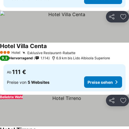
Teilen
Zu
Hotel Villa Centa
Hotel
Exklusive Restaurant-Rabatte
3 Sterne
9,2
Hervorragend
1.114
6.9 km bis Lido Albisola Superiore
111 €
Ab
Preise von
5 Websites
Preise sehen
Beliebte Wahl
Teilen
Zu