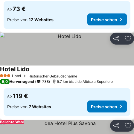
73 €
Ab
Preise von
12 Websites
Preise sehen
Teilen
Zu
Hotel Lido
Hotel
Historischer Gebäudecharme
3 Sterne
9,0
Hervorragend
738
5.7 km bis Lido Albisola Superiore
119 €
Ab
Preise von
7 Websites
Preise sehen
Beliebte Wahl
Teilen
Zu