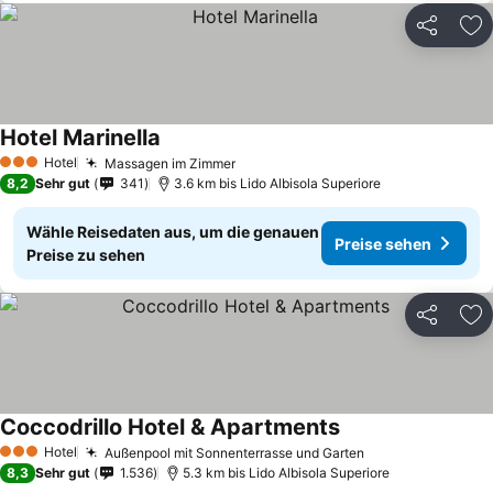
Teilen
Zu
Hotel Marinella
Hotel
Massagen im Zimmer
3 Sterne
8,2
Sehr gut
341
3.6 km bis Lido Albisola Superiore
Wähle Reisedaten aus, um die genauen
Preise sehen
Preise zu sehen
Teilen
Zu
Coccodrillo Hotel & Apartments
Hotel
Außenpool mit Sonnenterrasse und Garten
3 Sterne
8,3
Sehr gut
1.536
5.3 km bis Lido Albisola Superiore