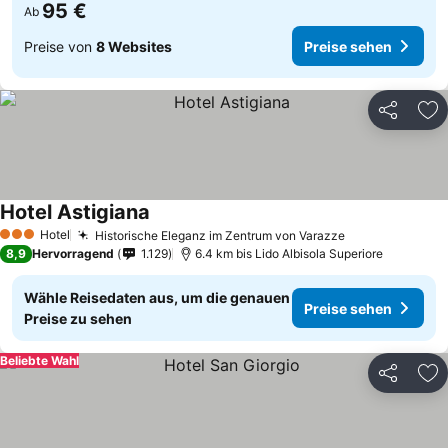
95 €
Ab
Preise von
8 Websites
Preise sehen
Teilen
Zu
Hotel Astigiana
Hotel
Historische Eleganz im Zentrum von Varazze
3 Sterne
8,9
Hervorragend
1.129
6.4 km bis Lido Albisola Superiore
Wähle Reisedaten aus, um die genauen
Preise sehen
Preise zu sehen
Beliebte Wahl
Teilen
Zu