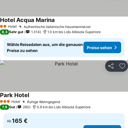
Hotel Acqua Marina
Hotel
Authentische italienische Hausmannskost
2 Sterne
8,3
Sehr gut
1.314
1.0 km bis Lido Albisola Superiore
Wähle Reisedaten aus, um die genauen
Preise sehen
Preise zu sehen
Teilen
Zu
Park Hotel
Hotel
Ruhige Wohngegend
3 Sterne
7,9
Gut
260
0.6 km bis Lido Albisola Superiore
165 €
Ab