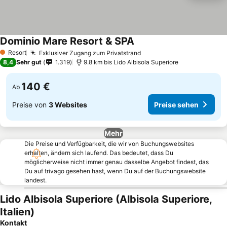
Dominio Mare Resort & SPA
Resort
Exklusiver Zugang zum Privatstrand
1 Sterne
8,4
Sehr gut
1.319
9.8 km bis Lido Albisola Superiore
140 €
Ab
Preise von
3 Websites
Preise sehen
Mehr
Die Preise und Verfügbarkeit, die wir von Buchungswebsites
erhalten, ändern sich laufend. Das bedeutet, dass Du
möglicherweise nicht immer genau dasselbe Angebot findest, das
Du auf trivago gesehen hast, wenn Du auf der Buchungswebsite
landest.
Lido Albisola Superiore (Albisola Superiore,
Italien)
Kontakt