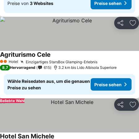
Preise von
3 Websites
Preise sehen
Teilen
Zu
Agriturismo Cele
Hotel
Einzigartiges StarsBox Glamping-Erlebnis
2 Sterne
8,7
Hervorragend
615
3.2 km bis Lido Albisola Superiore
Wähle Reisedaten aus, um die genauen
Preise sehen
Preise zu sehen
Beliebte Wahl
Teilen
Zu
Hotel San Michele