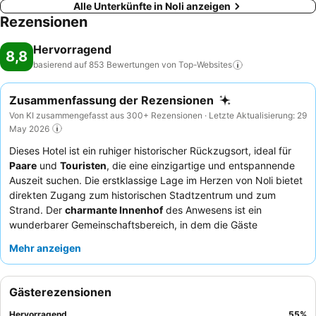
Alle Unterkünfte in Noli anzeigen
Rezensionen
Hervorragend
8,8
basierend auf 853 Bewertungen von
Top-Websites
Zusammenfassung der Rezensionen
Von KI zusammengefasst aus 300+ Rezensionen · Letzte Aktualisierung: 29
May 2026
Dieses Hotel ist ein ruhiger historischer Rückzugsort, ideal für
Paare
und
Touristen
, die eine einzigartige und entspannende
Auszeit suchen. Die erstklassige Lage im Herzen von Noli bietet
direkten Zugang zum historischen Stadtzentrum und zum
Strand. Der
charmante Innenhof
des Anwesens ist ein
wunderbarer Gemeinschaftsbereich, in dem die Gäste
entspannen können. Die Gäste loben stets das
Personal und
Mehr anzeigen
den Service
für ihre Herzlichkeit und Professionalität sowie das
Frühstück
für seine köstlichen hausgemachten Kuchen und
frische Focaccia. Für ein wirklich authentisches Erlebnis sollten
Gästerezensionen
Sie ein Zimmer buchen, das die ursprünglichen historischen
Elemente des Hotels bewahrt hat.
Hervorragend
55
%