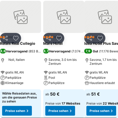
Hotel
Hotel
Hotel
2 Sterne
4 Sterne
4 Sterne
Teilen
Zu Favoriten hinzufügen
Teilen
Zu Favoriten hinzufügen
Teilen
Zu Favor
Relais Real Collegio
Mare Hotel
Idea Hotel Plus Sa
8,8
8,7
7,9
Hervorragend
(
853 Bewertungen
Hervorragend
)
(
7.074 Bewertungen
Gut
(
11.176 Bewe
)
Noli, Italien
Savona, 3.0 km bis
Savona, 1.7 km bis
Zentrum
Zentrum
gratis WLAN
gratis WLAN
gratis WLAN
Parkplätze
Pool
Parkplätze
Klimaanlage
Parkplätze
Haustiere erlaubt
Wähle Reisedaten aus,
50 €
51 €
ab
ab
um die genauen Preise
zu sehen
Preise von
17 Websites
Preise von
22 Websi
Preise sehen
Preise sehen
Preise sehen