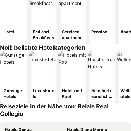
Hotel
Bed and
Serviced
Pension
Apar
Breakfasts
apartment
Noli: beliebte Hotelkategorien
Günstige
Luxushote
Hotels mit
Haustierfr
Well
Hotels
ls
Pool
eundliche
otels
Hotels
Reiseziele in der Nähe von: Relais Real
Collegio
Hotels Genua
Hotels Diano Marina