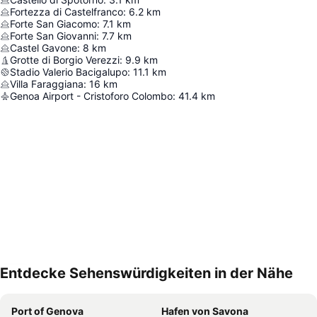
Fortezza di Castelfranco
:
6.2
km
Forte San Giacomo
:
7.1
km
Forte San Giovanni
:
7.7
km
Castel Gavone
:
8
km
Grotte di Borgio Verezzi
:
9.9
km
Stadio Valerio Bacigalupo
:
11.1
km
Villa Faraggiana
:
16
km
Genoa Airport - Cristoforo Colombo
:
41.4
km
Entdecke Sehenswürdigkeiten in der Nähe
Karte vergrößern
Port of Genova
Hafen von Savona