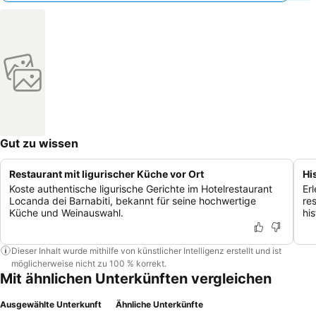
Gut zu wissen
Restaurant mit ligurischer Küche vor Ort
Hi
Koste authentische ligurische Gerichte im Hotelrestaurant
Er
Locanda dei Barnabiti, bekannt für seine hochwertige
re
Küche und Weinauswahl.
hi
Dieser Inhalt wurde mithilfe von künstlicher Intelligenz erstellt und ist
möglicherweise nicht zu 100 % korrekt.
Mit ähnlichen Unterkünften vergleichen
Ausgewählte Unterkunft
Ähnliche Unterkünfte