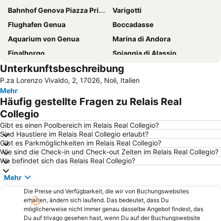
Bahnhof Genova Piazza Principe
Varigotti
Flughafen Genua
Boccadasse
Aquarium von Genua
Marina di Andora
Finalborgo
Spiaggia di Alassio
Unterkunftsbeschreibung
Varigotti
Porto Antico
P.za Lorenzo Vivaldo, 2, 17026, Noli, Italien
O Sole Mio
Pegli
Mehr
Bergeggi Lido
Porto
Häufig gestellte Fragen zu Relais Real
Spiaggia di Arenzano
Luigi-Ferraris-Stadion
Collegio
Stazione di Genova Brignole
Baia dei Saraceni
Gibt es einen Poolbereich im Relais Real Collegio?
Sind Haustiere im Relais Real Collegio erlaubt?
Cristoforo Colombo
Spiaggia di Albissola
Gibt es Parkmöglichkeiten im Relais Real Collegio?
Wie sind die Check-in und Check-out Zeiten im Relais Real Collegio?
Genova in Tour
Lido di Loano
Wo befindet sich das Relais Real Collegio?
Riviera Flughafen
Passeggiata a mare di Voltri
Mehr
Piazza De Ferrari
Conca Verde
Die Preise und Verfügbarkeit, die wir von Buchungswebsites
Celle Ligure Ponente
Meeresmuseum Galata
erhalten, ändern sich laufend. Das bedeutet, dass Du
möglicherweise nicht immer genau dasselbe Angebot findest, das
Teatro Carlo Felice
Belvedere
Du auf trivago gesehen hast, wenn Du auf der Buchungswebsite