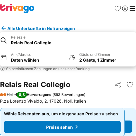
Favoriten
Einlog
Me
Alle Unterkünfte in Noli anzeigen
Reiseziel
Relais Real Collegio
An-/Abreise
Gäste und Zimmer
Daten wählen
2 Gäste, 1 Zimmer
So beeinflussen Zahlungen an uns unser Ranking
Relais Real Collegio
Teilen
Zu
Hotel
8,8
Hervorragend
(
853 Bewertungen
)
2 Sterne
P.za Lorenzo Vivaldo, 2, 17026, Noli, Italien
Wähle Reisedaten aus, um die genauen Preise zu sehen
Wähle Reisedaten aus, um die genauen Preise zu sehen
Preise sehen
Preise sehen