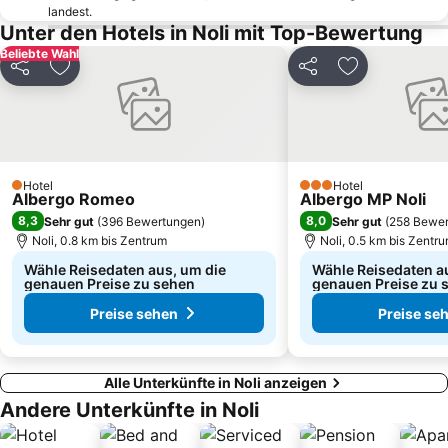
Alassio Railway Station
Corso Italia
landest.
Unter den Hotels in Noli mit Top-Bewertung
Borgo di Noli
Lido Spotorno
Beliebte Wahl
Borgo Antico di Borgio Verezzi
Litorale
Teilen
Zu Favoriten hinzufügen
Teilen
Zu Favoriten
Marina di Varazze
Whale Watch Genova
Vecchia Darsena
Cattedrale di San Lorenzo
Lagaccio
Damast Samt Jeans
Spiaggia di Finalpia
Spiaggia di Finalmarina
Hotel
Hotel
1 Sterne
3 Sterne
Albergo Romeo
Albergo MP Noli
Salone dell'Agroalimentare Ligure
Grotte di Borgio Verezzi
8,3
8,0
Sehr gut
(
396 Bewertungen
)
Sehr gut
(
258 Bewe
Bardino Vecchio
Lido Albisola Superiore
Noli, 0.8 km bis Zentrum
Noli, 0.5 km bis Zentr
Wähle Reisedaten aus, um die
Wähle Reisedaten a
genauen Preise zu sehen
genauen Preise zu 
Preise sehen
Preise se
Alle Unterkünfte in Noli anzeigen
Andere Unterkünfte in Noli