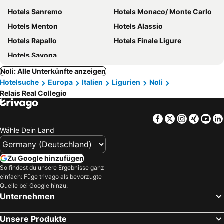
Hotels Sanremo
Hotels Monaco/ Monte Carlo
Hotels Menton
Hotels Alassio
Hotels Rapallo
Hotels Finale Ligure
Hotels Savona
Noli: Alle Unterkünfte anzeigen
Hotelsuche
Europa
Italien
Ligurien
Noli
Relais Real Collegio
Facebook
Twitter
Instagra
Xing
Yo
Wähle Dein Land
Zu Google hinzufügen
So findest du unsere Ergebnisse ganz
einfach: Füge trivago als bevorzugte
Quelle bei Google hinzu.
Unternehmen
Unsere Produkte