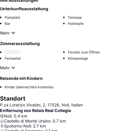
Alle Ausstattungen
Unterkunftsausstattung
Parkplatz
Terrasse
Bar
Hotelsafe
Mehr
Zimmerausstattung
Fenster zum Öffnen
Fernseher
Klimaanlage
Mehr
Reisende mit Kindern
Kinder übernachten kostenlos
Standort
P.za Lorenzo Vivaldo, 2, 17026, Noli, Italien
Entfernung von Relais Real Collegio
Noli
:
0.4
km
Castello di Monte Ursino
:
0.7
km
Spotorno-Noli
:
2.7
km
Castello di Spotorno
:
3.1
km