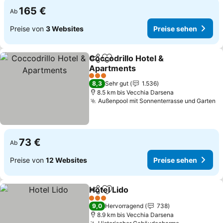
165 €
Ab
Preise von
3 Websites
Preise sehen
Coccodrillo Hotel &
Teilen
Zu Favoriten hinzufügen
Apartments
Preise sehen
3 Sterne
8,3
Sehr gut
1.536
8.5 km bis Vecchia Darsena
Außenpool mit Sonnenterrasse und Garten
P
73 €
Ab
Preise von
12 Websites
Preise sehen
Hotel Lido
Teilen
Zu Favoriten hinzufügen
Preise sehen
3 Sterne
9,0
Hervorragend
738
8.9 km bis Vecchia Darsena