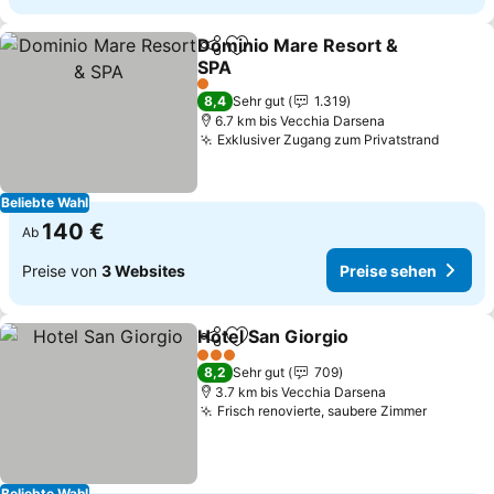
Dominio Mare Resort &
Teilen
Zu Favoriten hinzufügen
SPA
Preise sehen
1 Sterne
8,4
Sehr gut
1.319
6.7 km bis Vecchia Darsena
Exklusiver Zugang zum Privatstrand
Preise
Beliebte Wahl
140 €
Ab
Preise von
3 Websites
Preise sehen
Hotel San Giorgio
Teilen
Zu Favoriten hinzufügen
Preise s
3 Sterne
8,2
Sehr gut
709
3.7 km bis Vecchia Darsena
Frisch renovierte, saubere Zimmer
Preise 
Beliebte Wahl