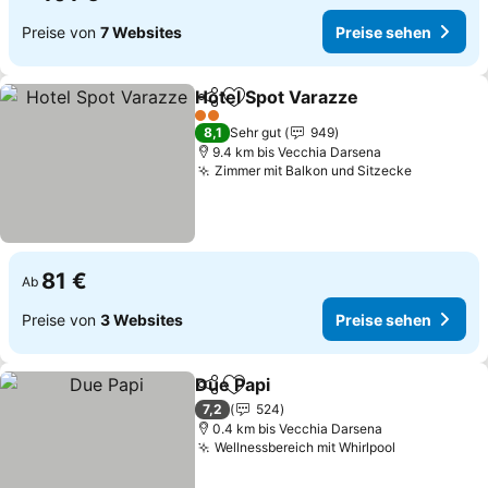
Preise von
7 Websites
Preise sehen
Hotel Spot Varazze
Teilen
Zu Favoriten hinzufügen
Preise 
2 Sterne
8,1
Sehr gut
949
9.4 km bis Vecchia Darsena
Zimmer mit Balkon und Sitzecke
Preise s
81 €
Ab
Preise von
3 Websites
Preise sehen
Due Papi
Teilen
Zu Favoriten hinzufügen
Preise sehen
7,2
524
0.4 km bis Vecchia Darsena
Wellnessbereich mit Whirlpool
Preise seh