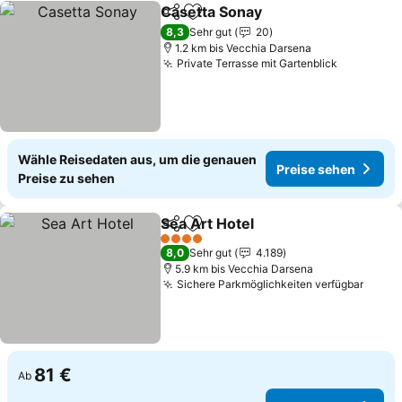
Casetta Sonay
Teilen
Zu Favoriten hinzufügen
Preise sehe
8,3
Sehr gut
20
1.2 km bis Vecchia Darsena
Private Terrasse mit Gartenblick
Preise se
Wähle Reisedaten aus, um die genauen
Preise sehen
Preise zu sehen
Sea Art Hotel
Teilen
Zu Favoriten hinzufügen
Preise sehen
4 Sterne
8,0
Sehr gut
4.189
5.9 km bis Vecchia Darsena
Sichere Parkmöglichkeiten verfügbar
Preis
81 €
Ab