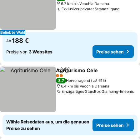
6.7 km bis Vecchia Darsena
Exklusiver privater Strandzugang
Preise s
Beliebte Wahl
188 €
Ab
Preise von
3 Websites
Preise sehen
Agriturismo Cele
Teilen
Zu Favoriten hinzufügen
Preise se
2 Sterne
8,7
Hervorragend
615
6.4 km bis Vecchia Darsena
Einzigartiges StarsBox Glamping-Erlebnis
Pr
Wähle Reisedaten aus, um die genauen
Preise sehen
Preise zu sehen