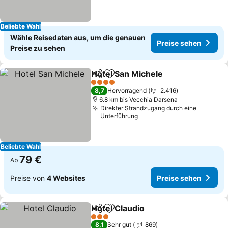
Beliebte Wahl
Wähle Reisedaten aus, um die genauen
Preise sehen
Preise zu sehen
Hotel San Michele
Teilen
Zu Favoriten hinzufügen
Preise s
4 Sterne
8,7
Hervorragend
2.416
6.8 km bis Vecchia Darsena
Direkter Strandzugang durch eine
Unterführung
Beliebte Wahl
79 €
Ab
Preise von
4 Websites
Preise sehen
Hotel Claudio
Teilen
Zu Favoriten hinzufügen
Preise sehen
3 Sterne
8,1
Sehr gut
869