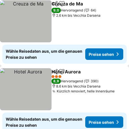
Creuza de Ma
Teilen
Zu Favoriten hinzufügen
Preise sehen
9,0
Hervorragend
64
2.6 km bis Vecchia Darsena
Wähle Reisedaten aus, um die genauen
Preise sehen
Preise zu sehen
Hotel Aurora
Teilen
Zu Favoriten hinzufügen
Preise sehen
3 Sterne
8,9
Hervorragend
390
8.6 km bis Vecchia Darsena
Kürzlich renoviert, helle Innenräume
Preise
Wähle Reisedaten aus, um die genauen
Preise sehen
Preise zu sehen