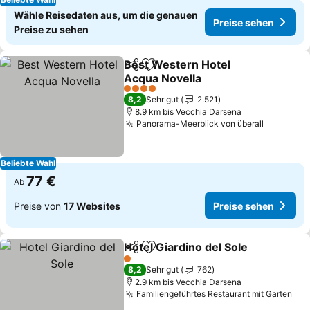
Wähle Reisedaten aus, um die genauen
Preise sehen
Preise zu sehen
Best Western Hotel
Teilen
Zu Favoriten hinzufügen
Acqua Novella
Preise sehen
4 Sterne
8,2
Sehr gut
2.521
8.9 km bis Vecchia Darsena
Panorama-Meerblick von überall
Preise s
Beliebte Wahl
77 €
Ab
Preise von
17 Websites
Preise sehen
Hotel Giardino del Sole
Teilen
Zu Favoriten hinzufügen
Pre
1 Sterne
8,2
Sehr gut
762
2.9 km bis Vecchia Darsena
Familiengeführtes Restaurant mit Garten
Pre