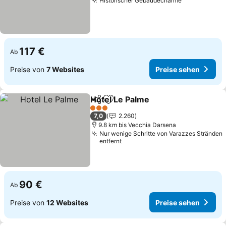
Historischer Gebäudecharme
Preise sehe
117 €
Ab
Preise von
7 Websites
Preise sehen
Hotel Le Palme
Teilen
Zu Favoriten hinzufügen
Preise sehe
3 Sterne
7,0
2.260
9.8 km bis Vecchia Darsena
Nur wenige Schritte von Varazzes Stränden
entfernt
90 €
Ab
Preise von
12 Websites
Preise sehen