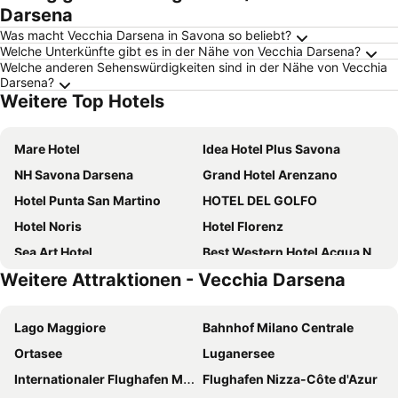
Darsena
Was macht Vecchia Darsena in Savona so beliebt?
Welche Unterkünfte gibt es in der Nähe von Vecchia Darsena?
Welche anderen Sehenswürdigkeiten sind in der Nähe von Vecchia
Darsena?
Weitere Top Hotels
Mare Hotel
Idea Hotel Plus Savona
NH Savona Darsena
Grand Hotel Arenzano
Hotel Punta San Martino
HOTEL DEL GOLFO
Hotel Noris
Hotel Florenz
Sea Art Hotel
Best Western Hotel Acqua Novella
Weitere Attraktionen - Vecchia Darsena
B&B HOTEL Savona
Grand Hotel Moroni
Hotel Puntabella
Hotel Villa Costa
Lago Maggiore
Bahnhof Milano Centrale
Hotel Europa
Hotel Bello by Ostello Bello
Ortasee
Luganersee
Hotel Albatros Varigotti
B&B HOTEL Riviera Celle Ligure
Internationaler Flughafen Mailand Malpensa „Silvio Berlusconi“
Flughafen Nizza-Côte d'Azur
Hotel Europa
Coccodrillo Hotel & Apartments