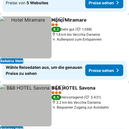
Preise von
5 Websites
Preise sehen
Hotel Miramare
Teilen
Zu Favoriten hinzufügen
Preise seh
2 Sterne
8,2
Sehr gut
1.068
1.8 km bis Vecchia Darsena
Außenpool zum Entspannen
Preise sehen
Beliebte Wahl
Wähle Reisedaten aus, um die genauen
Preise sehen
Preise zu sehen
B&B HOTEL Savona
Teilen
Zu Favoriten hinzufügen
Preise
3 Sterne
8,5
Hervorragend
5.431
3.2 km bis Vecchia Darsena
Bequemer Zugang zur Autobahn
Preise s
Beliebte Wahl