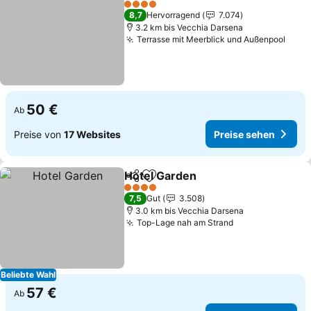
Preise sehen
4 Sterne
8,7
Hervorragend
7.074
3.2 km bis Vecchia Darsena
Terrasse mit Meerblick und Außenpool
Prei
50 €
Ab
Preise von
17 Websites
Preise sehen
Hotel Garden
Teilen
Zu Favoriten hinzufügen
Preise sehen
4 Sterne
7,5
Gut
3.508
3.0 km bis Vecchia Darsena
Top-Lage nah am Strand
Preise sehen
Beliebte Wahl
57 €
Ab