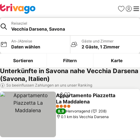
Favoriten
Einlog
Me
Reiseziel
Vecchia Darsena, Savona
An-/Abreise
Gäste und Zimmer
Daten wählen
2 Gäste, 1 Zimmer
Sortieren
Filtern
Karte
Unterkünfte in Savona nahe Vecchia Darsena
(Savona, Italien)
So beeinflussen Zahlungen an uns unser Ranking
Appartamento Piazzetta
Teilen
Zu Favoriten hinzufügen
La Maddalena
Preise sehen
4 Sterne
8,9
Hervorragend
208
0.1 km bis Vecchia Darsena