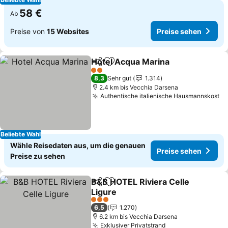
58 €
Ab
Preise von
15 Websites
Preise sehen
Hotel Acqua Marina
Teilen
Zu Favoriten hinzufügen
Preise
2 Sterne
8,3
Sehr gut
1.314
2.4 km bis Vecchia Darsena
Authentische italienische Hausmannskost
Pr
Beliebte Wahl
Wähle Reisedaten aus, um die genauen
Preise sehen
Preise zu sehen
B&B HOTEL Riviera Celle
Teilen
Zu Favoriten hinzufügen
Ligure
Preise sehen
3 Sterne
6,5
1.270
6.2 km bis Vecchia Darsena
Exklusiver Privatstrand
Preise sehen