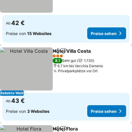
42 €
Ab
Preise von
15 Websites
Preise sehen
Hotel Villa Costa
Teilen
Zu Favoriten hinzufügen
Preise se
3 Sterne
8,1
Sehr gut
1.730
6.7 km bis Vecchia Darsena
Privatparkplätze vor Ort
Preise sehen
Beliebte Wahl
43 €
Ab
Preise von
3 Websites
Preise sehen
Hotel Flora
Teilen
Zu Favoriten hinzufügen