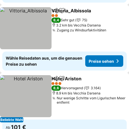
Vittoria_Albissola
Teilen
Zu Favoriten hinzufügen
Preise s
2 Sterne
8,4
Sehr gut
75
3.2 km bis Vecchia Darsena
Zugang zu Windsurfaktivitäten
Preise seh
Wähle Reisedaten aus, um die genauen
Preise sehen
Preise zu sehen
Hotel Ariston
Teilen
Zu Favoriten hinzufügen
Preise sehen
3 Sterne
8,6
Hervorragend
3.164
8.9 km bis Vecchia Darsena
Nur wenige Schritte vom Ligurischen Meer
entfernt
Beliebte Wahl
101 €
Ab