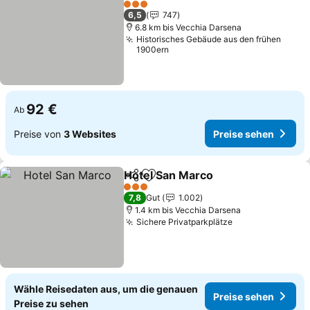
Preise sehen
3 Sterne
6,5
747
6.8 km bis Vecchia Darsena
Historisches Gebäude aus den frühen
1900ern
92 €
Ab
Preise von
3 Websites
Preise sehen
Hotel San Marco
Teilen
Zu Favoriten hinzufügen
Preise se
3 Sterne
7,8
Gut
1.002
1.4 km bis Vecchia Darsena
Sichere Privatparkplätze
Preise sehen
Wähle Reisedaten aus, um die genauen
Preise sehen
Preise zu sehen