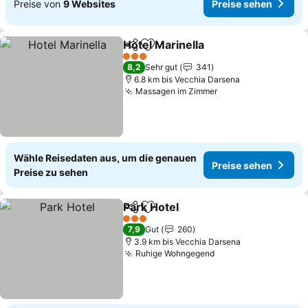
Preise von
9 Websites
Preise sehen
Hotel Marinella
Teilen
Zu Favoriten hinzufügen
Preise sehe
3 Sterne
8,2
Sehr gut
341
6.8 km bis Vecchia Darsena
Massagen im Zimmer
Preise sehen
Wähle Reisedaten aus, um die genauen
Preise sehen
Preise zu sehen
Park Hotel
Teilen
Zu Favoriten hinzufügen
Preise sehen
3 Sterne
7,9
Gut
260
3.9 km bis Vecchia Darsena
Ruhige Wohngegend
Preise sehen