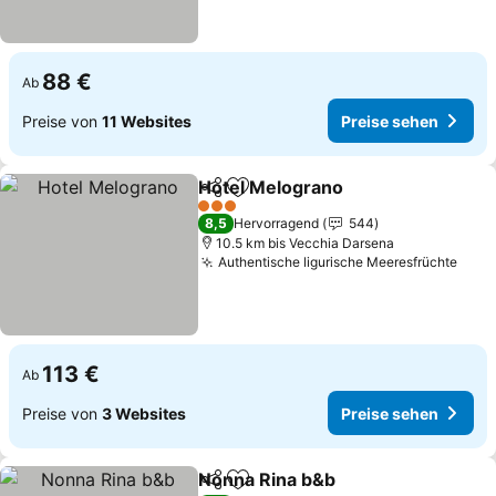
88 €
Ab
Preise von
11 Websites
Preise sehen
Hotel Melograno
Teilen
Zu Favoriten hinzufügen
Preise se
3 Sterne
8,5
Hervorragend
544
10.5 km bis Vecchia Darsena
Authentische ligurische Meeresfrüchte
Prei
113 €
Ab
Preise von
3 Websites
Preise sehen
Nonna Rina b&b
Teilen
Zu Favoriten hinzufügen
Preise seh