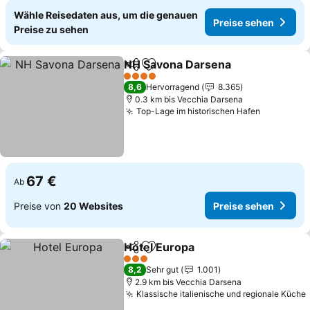
Wähle Reisedaten aus, um die genauen
Preise sehen
Preise zu sehen
NH Savona Darsena
Teilen
Zu Favoriten hinzufügen
Preise
4 Sterne
8,6
Hervorragend
8.365
0.3 km bis Vecchia Darsena
Top-Lage im historischen Hafen
Preise se
67 €
Ab
Preise von
20 Websites
Preise sehen
Hotel Europa
Teilen
Zu Favoriten hinzufügen
Preise sehen
3 Sterne
8,2
Sehr gut
1.001
2.9 km bis Vecchia Darsena
Klassische italienische und regionale Küche