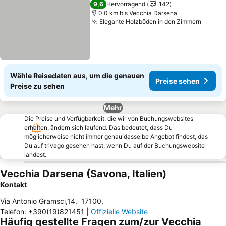
9,6
Hervorragend
142
0.0 km bis Vecchia Darsena
Elegante Holzböden in den Zimmern
Preise
Wähle Reisedaten aus, um die genauen
Preise sehen
Preise zu sehen
Mehr
Die Preise und Verfügbarkeit, die wir von Buchungswebsites
erhalten, ändern sich laufend. Das bedeutet, dass Du
möglicherweise nicht immer genau dasselbe Angebot findest, das
Du auf trivago gesehen hast, wenn Du auf der Buchungswebsite
landest.
Vecchia Darsena (Savona, Italien)
Kontakt
Via Antonio Gramsci,14
,
17100
,
Telefon
:
+390(19)821451
|
Offizielle Website
Häufig gestellte Fragen zum/zur Vecchia