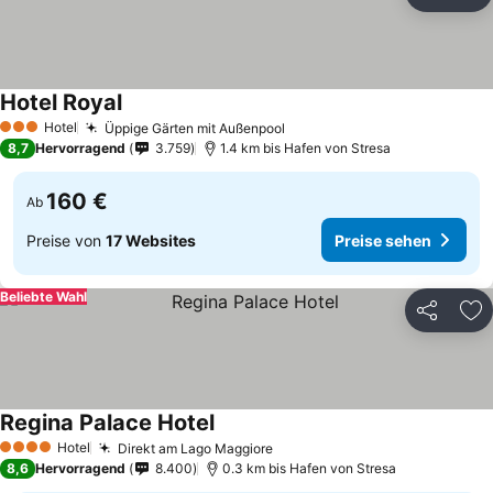
Teilen
Zu
Hotel Royal
Hotel
Üppige Gärten mit Außenpool
3 Sterne
8,7
Hervorragend
3.759
1.4 km bis Hafen von Stresa
160 €
Ab
Preise von
17 Websites
Preise sehen
Beliebte Wahl
Teilen
Zu
Regina Palace Hotel
Hotel
Direkt am Lago Maggiore
4 Sterne
8,6
Hervorragend
8.400
0.3 km bis Hafen von Stresa