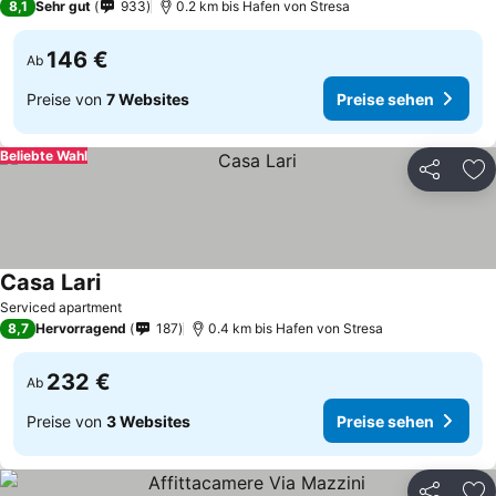
8,1
Sehr gut
933
0.2 km bis Hafen von Stresa
146 €
Ab
Preise von
7 Websites
Preise sehen
Beliebte Wahl
Teilen
Zu
Casa Lari
Serviced apartment
8,7
Hervorragend
187
0.4 km bis Hafen von Stresa
232 €
Ab
Preise von
3 Websites
Preise sehen