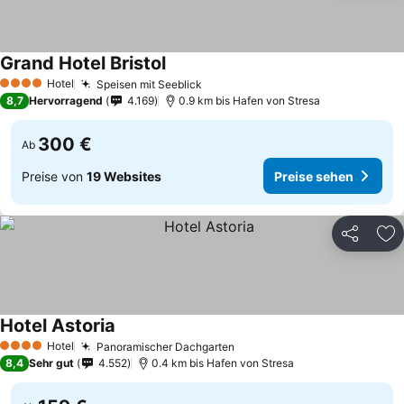
Grand Hotel Bristol
Hotel
Speisen mit Seeblick
4 Sterne
8,7
Hervorragend
4.169
0.9 km bis Hafen von Stresa
300 €
Ab
Preise von
19 Websites
Preise sehen
Teilen
Zu
Hotel Astoria
Hotel
Panoramischer Dachgarten
4 Sterne
8,4
Sehr gut
4.552
0.4 km bis Hafen von Stresa