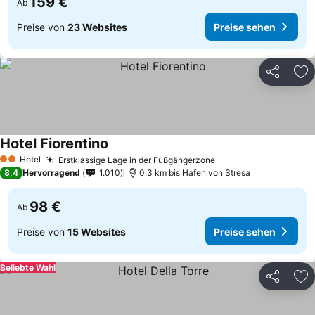
159 €
Ab
Preise von
23 Websites
Preise sehen
Teilen
Zu
Hotel Fiorentino
Hotel
Erstklassige Lage in der Fußgängerzone
2 Sterne
8,4
Hervorragend
1.010
0.3 km bis Hafen von Stresa
98 €
Ab
Preise von
15 Websites
Preise sehen
Beliebte Wahl
Teilen
Zu