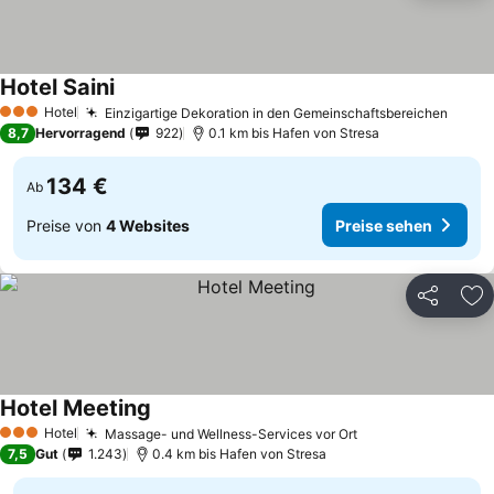
Hotel Saini
Hotel
Einzigartige Dekoration in den Gemeinschaftsbereichen
3 Sterne
8,7
Hervorragend
922
0.1 km bis Hafen von Stresa
134 €
Ab
Preise von
4 Websites
Preise sehen
Teilen
Zu
Hotel Meeting
Hotel
Massage- und Wellness-Services vor Ort
3 Sterne
7,5
Gut
1.243
0.4 km bis Hafen von Stresa