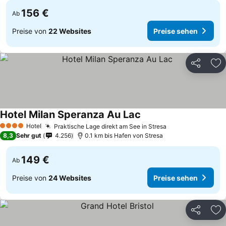
156 €
Ab
Preise von
22 Websites
Preise sehen
Teilen
Zu
Hotel Milan Speranza Au Lac
Hotel
Praktische Lage direkt am See in Stresa
4 Sterne
8,3
Sehr gut
4.256
0.1 km bis Hafen von Stresa
149 €
Ab
Preise von
24 Websites
Preise sehen
Teilen
Zu