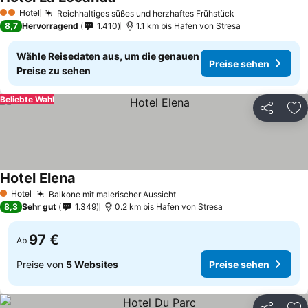
Hotel
Reichhaltiges süßes und herzhaftes Frühstück
2 Sterne
8,7
Hervorragend
1.410
1.1 km bis Hafen von Stresa
Wähle Reisedaten aus, um die genauen
Preise sehen
Preise zu sehen
Beliebte Wahl
Teilen
Zu
Hotel Elena
Hotel
Balkone mit malerischer Aussicht
1 Sterne
8,3
Sehr gut
1.349
0.2 km bis Hafen von Stresa
97 €
Ab
Preise von
5 Websites
Preise sehen