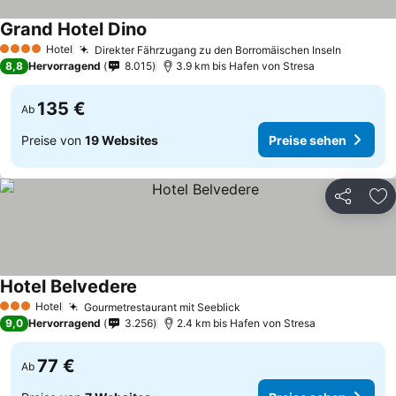
Grand Hotel Dino
Hotel
Direkter Fährzugang zu den Borromäischen Inseln
4 Sterne
8,8
Hervorragend
8.015
3.9 km bis Hafen von Stresa
135 €
Ab
Preise von
19 Websites
Preise sehen
Teilen
Zu
Hotel Belvedere
Hotel
Gourmetrestaurant mit Seeblick
3 Sterne
9,0
Hervorragend
3.256
2.4 km bis Hafen von Stresa
77 €
Ab