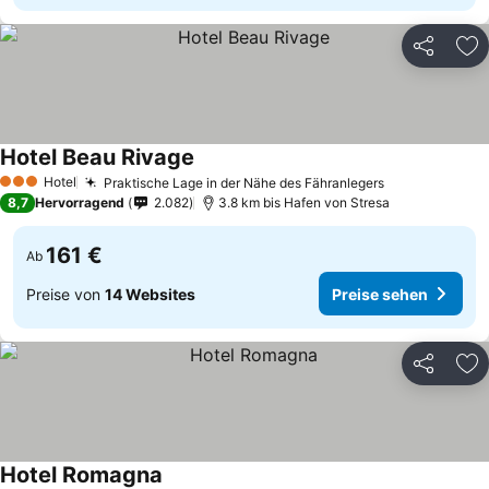
Teilen
Zu
Hotel Beau Rivage
Hotel
Praktische Lage in der Nähe des Fähranlegers
3 Sterne
8,7
Hervorragend
2.082
3.8 km bis Hafen von Stresa
161 €
Ab
Preise von
14 Websites
Preise sehen
Teilen
Zu
Hotel Romagna