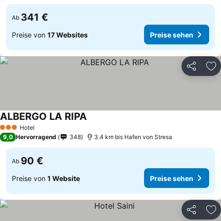
341 €
Ab
Preise von
17 Websites
Preise sehen
Teilen
Zu
ALBERGO LA RIPA
Hotel
3 Sterne
9,0
Hervorragend
348
3.4 km bis Hafen von Stresa
90 €
Ab
Preise von
1 Website
Preise sehen
Teilen
Zu