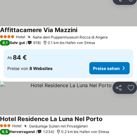
Teilen
Zu
Affittacamere Via Mazzini
Hotel
Nahe dem Puppenmuseum Rocca di Angera
4 Sterne
8,1
Sehr gut
618
0.1 km bis Hafen von Stresa
84 €
Ab
Preise von
8 Websites
Preise sehen
Teilen
Zu
Hotel Residence La Luna Nel Porto
Hotel
Geräumige Suiten mit Privatgärten
3 Sterne
9,5
Hervorragend
1.034
0.2 km bis Hafen von Stresa