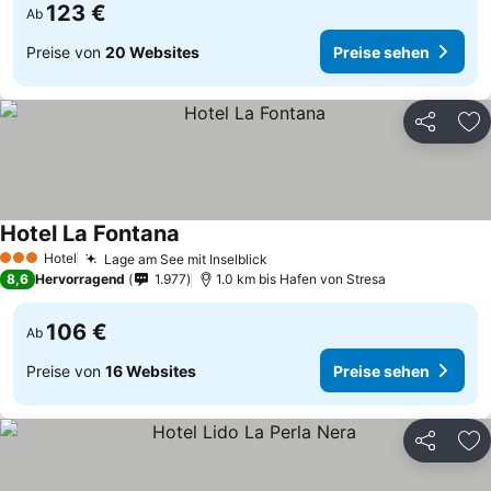
123 €
Ab
Preise von
20 Websites
Preise sehen
Teilen
Zu
Hotel La Fontana
Hotel
Lage am See mit Inselblick
3 Sterne
8,6
Hervorragend
1.977
1.0 km bis Hafen von Stresa
106 €
Ab
Preise von
16 Websites
Preise sehen
Teilen
Zu