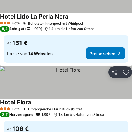
Hotel Lido La Perla Nera
Hotel
Beheizter Innenpool mit Whirlpool
3 Sterne
8,3
Sehr gut
1.970
1.4 km bis Hafen von Stresa
151 €
Ab
Preise von
14 Websites
Preise sehen
Teilen
Zu
Hotel Flora
Hotel
Umfangreiches Frühstücksbuffet
3 Sterne
8,7
Hervorragend
1.802
1.4 km bis Hafen von Stresa
106 €
Ab