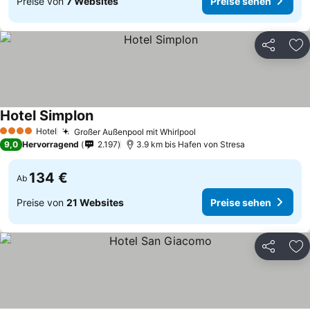
Preise von
7 Websites
Preise sehen
Teilen
Zu
Hotel Simplon
Hotel
Großer Außenpool mit Whirlpool
4 Sterne
9,0
Hervorragend
2.197
3.9 km bis Hafen von Stresa
134 €
Ab
Preise von
21 Websites
Preise sehen
Teilen
Zu