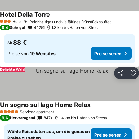
Hotel Della Torre
Hotel
Reichhaltiges und vielfältiges Frühstücksbuffet
3 Sterne
8,4
Sehr gut
4.125
1.3 km bis Hafen von Stresa
88 €
Ab
Preise von
19 Websites
Preise sehen
Beliebte Wahl
Teilen
Zu
Un sogno sul lago Home Relax
Serviced apartment
5 Sterne
9,6
Hervorragend
847
1.4 km bis Hafen von Stresa
Wähle Reisedaten aus, um die genauen
Preise sehen
Preise zu sehen