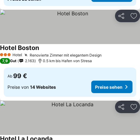
Teilen
Zu
Hotel Boston
Hotel
Renovierte Zimmer mit elegantem Design
3 Sterne
7,9
Gut
2.163
0.5 km bis Hafen von Stresa
99 €
Ab
Preise von
14 Websites
Preise sehen
Teilen
Zu
Hotel La Locanda