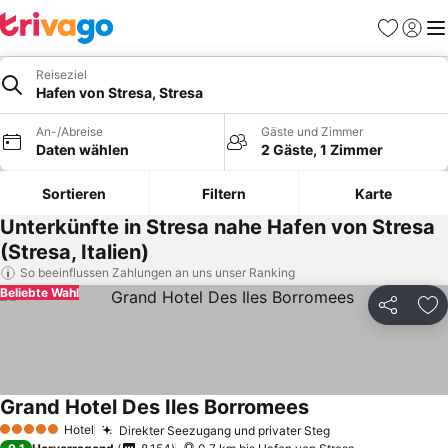
Favoriten
Einlog
Me
Reiseziel
Hafen von Stresa, Stresa
An-/Abreise
Gäste und Zimmer
Daten wählen
2 Gäste, 1 Zimmer
Sortieren
Filtern
Karte
Unterkünfte in Stresa nahe Hafen von Stresa
(Stresa, Italien)
So beeinflussen Zahlungen an uns unser Ranking
Beliebte Wahl
Teilen
Zu
Grand Hotel Des Iles Borromees
Hotel
Direkter Seezugang und privater Steg
5 Sterne