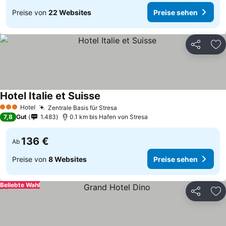
Preise von
22 Websites
Preise sehen
Teilen
Zu
Hotel Italie et Suisse
Hotel
Zentrale Basis für Stresa
3 Sterne
7,8
Gut
1.483
0.1 km bis Hafen von Stresa
136 €
Ab
Preise von
8 Websites
Preise sehen
Beliebte Wahl
Teilen
Zu