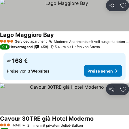
Teilen
Zu
Lago Maggiore Bay
Serviced apartment
Moderne Apartments mit voll ausgestatteten Küchen
4 Sterne
9,1
Hervorragend
458
5.4 km bis Hafen von Stresa
168 €
Ab
Preise von
3 Websites
Preise sehen
Teilen
Zu
Cavour 30TRE già Hotel Moderno
Hotel
Zimmer mit privatem Juliet-Balkon
3 Sterne