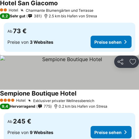
Hotel San Giacomo
Hotel
Charmante Blumengärten und Terrasse
2 Sterne
8,2
Sehr gut
381
2.5 km bis Hafen von Stresa
73 €
Ab
Preise von
3 Websites
Preise sehen
Teilen
Zu
Sempione Boutique Hotel
Hotel
Exklusiver privater Wellnessbereich
4 Sterne
9,4
Hervorragend
775
0.2 km bis Hafen von Stresa
245 €
Ab
Preise von
9 Websites
Preise sehen