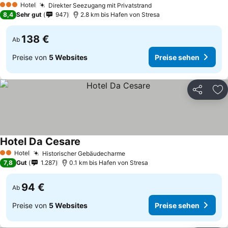
Hotel
Direkter Seezugang mit Privatstrand
3 Sterne
8,4
Sehr gut
947
2.8 km bis Hafen von Stresa
138 €
Ab
Preise von
5 Websites
Preise sehen
Teilen
Zu
Hotel Da Cesare
Hotel
Historischer Gebäudecharme
2 Sterne
7,8
Gut
1.287
0.1 km bis Hafen von Stresa
94 €
Ab
Preise von
5 Websites
Preise sehen