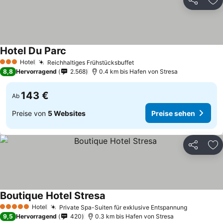
Teilen
Zu
Hotel Du Parc
Hotel
Reichhaltiges Frühstücksbuffet
3 Sterne
8,8
Hervorragend
2.568
0.4 km bis Hafen von Stresa
143 €
Ab
Preise von
5 Websites
Preise sehen
Teilen
Zu
Boutique Hotel Stresa
Hotel
Private Spa-Suiten für exklusive Entspannung
5 Sterne
9,5
Hervorragend
420
0.3 km bis Hafen von Stresa