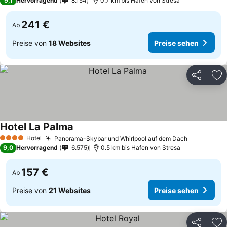
9,1
Hervorragend
8.154
0.7 km bis Hafen von Stresa
241 €
Ab
Preise von
18 Websites
Preise sehen
Teilen
Zu
Hotel La Palma
Hotel
Panorama-Skybar und Whirlpool auf dem Dach
4 Sterne
9,0
Hervorragend
6.575
0.5 km bis Hafen von Stresa
157 €
Ab
Preise von
21 Websites
Preise sehen